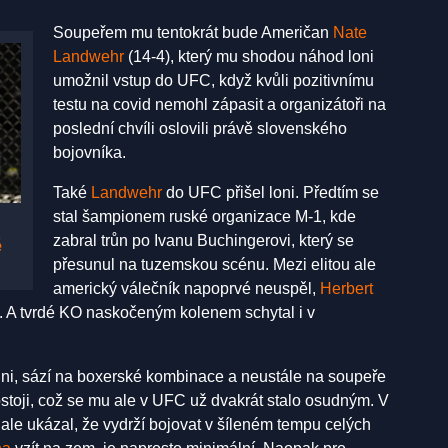
Soupeřem mu tentokrát bude Američan
Nate
Landwehr
(14-4), který mu shodou náhod loni
umožnil vstup do UFC, když kvůli pozitivnímu
testu na covid nemohl zápasit a organizátoři na
poslední chvíli oslovili právě slovenského
bojovníka.
Také
Landwehr
do UFC přišel loni. Předtím se
stal šampionem ruské organizace M-1, kde
zabral trůn po Ivanu Buchingerovi, který se
ě
přesunul na tuzemskou scénu. Mezi elitou ale
americký válečník napoprvé neuspěl,
Herbert
 A tvrdé KO naskočeným kolenem schytal i v
ni, sází na boxerské kombinace a neustále na soupeře
ostoji, což se mu ale v UFC už dvakrát stalo osudným. V
ale ukázal, že vydrží bojovat v šíleném tempu celých