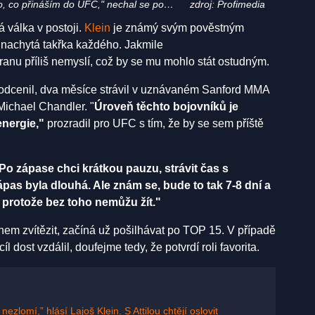
to, co přináším do UFC," nechal se po
zdroj: Profimedia
o).
 válka v postoji.
Klein
je známý svým pověstným
 nachytá takřka každého. Jakmile
branu příliš nemyslí, což by se mu mohlo stát ostudným.
podcenil, dva měsíce strávil v uznávaném Sanford MMA
Michael Chandler. "
Úroveň těchto bojovníků je
nergie,"
prozradil pro UFC s tím, že by se sem příště
Po zápase chci krátkou pauzu, strávit čas s
ápas byla dlouhá. Ale znám se, bude to tak 7-8 dní a
 protože bez toho nemůžu žít."
em zvítězit, začíná už pošilhávat po TOP 15. V případě
l dost vzdálil, doufejme tedy, že potvrdí roli favorita.
ezlomí,” hlásí Lajoš Klein. S Attilou chtějí oslovit