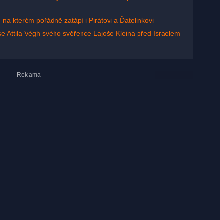
, na kterém pořádně zatápí i Pirátovi a Ďatelinkovi
se Attila Végh svého svěřence Lajoše Kleina před Israelem