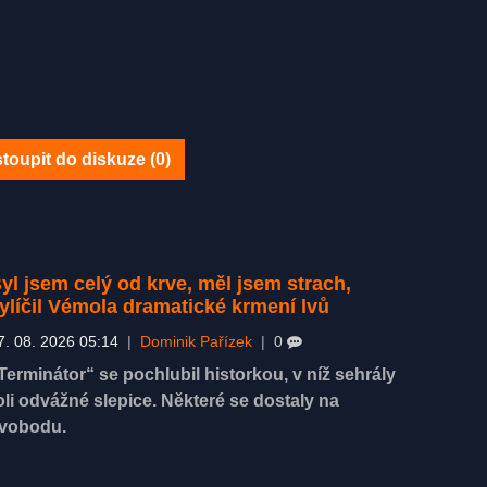
toupit do diskuze (
0
)
yl jsem celý od krve, měl jsem strach,
ylíčil Vémola dramatické krmení lvů
7. 08. 2026 05:14
|
Dominik Pařízek
|
0
Terminátor“ se pochlubil historkou, v níž sehrály
oli odvážné slepice. Některé se dostaly na
vobodu.