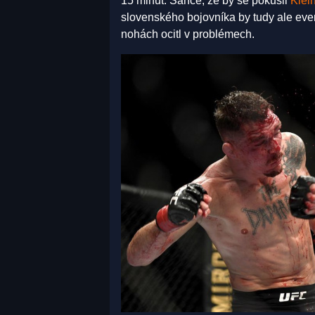
15 minut. Šance, že by se pokusil
Klei
slovenského bojovníka by tudy ale even
nohách ocitl v problémech.