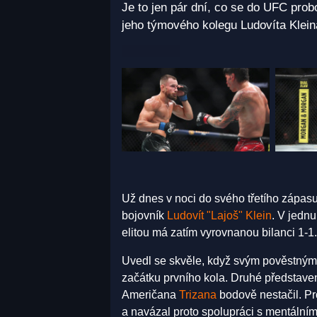
Je to jen pár dní, co se do UFC prob
jeho týmového kolegu Ludovíta Kleina
Už dnes v noci do svého třetího zápas
bojovník
Ludovít "Lajoš" Klein
. V jedn
elitou má zatím vyrovnanou bilanci 1-1.
Uvedl se skvěle, když svým pověstným
začátku prvního kola. Druhé představe
Američana
Trizana
bodově nestačil. Pr
a navázal proto spolupráci s mentální