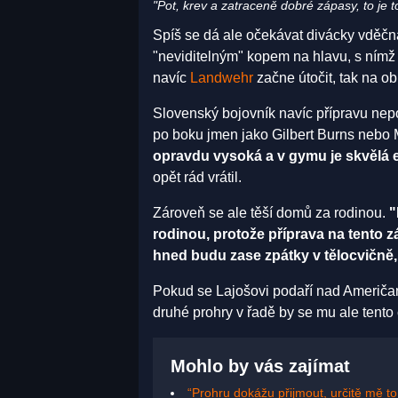
"Pot, krev a zatraceně dobré zápasy, to je 
výhře nad Elkinsem slyšet Landwehr (vprav
Spíš se dá ale očekávat divácky vděčná
"neviditelným" kopem na hlavu, s nímž
navíc
Landwehr
začne útočit, tak na o
Slovenský bojovník navíc přípravu ne
po boku jmen jako Gilbert Burns nebo 
opravdu vysoká a v gymu je skvělá e
opět rád vrátil.
Zároveň se ale těší domů za rodinou.
"
rodinou, protože příprava na tento z
hned budu zase zpátky v tělocvičně,
Pokud se Lajošovi podaří nad Američan
druhé prohry v řadě by se mu ale tento cí
Mohlo by vás zajímat
“Prohru dokážu přijmout, určitě mě to n