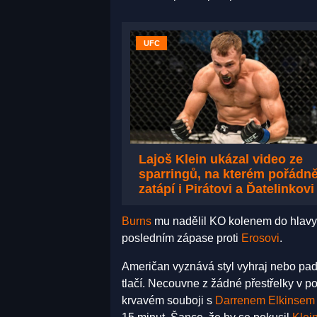
UFC
Lajoš Klein ukázal video ze
sparringů, na kterém pořádn
zatápí i Pirátovi a Ďatelinkovi
Burns
mu nadělil KO kolenem do hlavy.
posledním zápase proti
Erosovi
.
Američan vyznává styl vyhraj nebo pad
tlačí. Necouvne z žádné přestřelky v p
krvavém souboji s
Darrenem Elkinsem