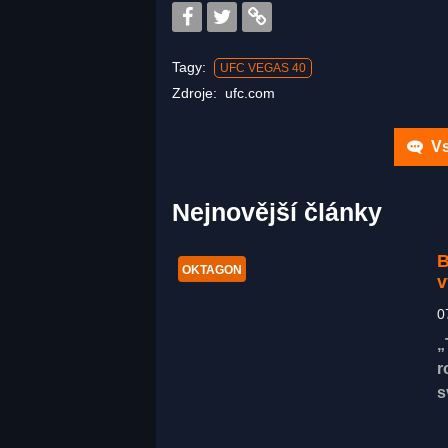
Tagy:
UFC VEGAS 40
Zdroje:
ufc.com
Vs
Nejnovější články
B
OKTAGON
v
0
„
r
s