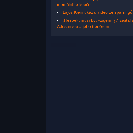
mentálního kouče
Lajoš Klein ukázal video ze sparringů
„Respekt musí být vzájemný,“ zastal 
Adesanyou a jeho trenérem