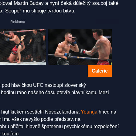
ojoval Martin Buday a nyní čeká důležitý souboj také
. Soupeř mu slibuje tvrdou bitvu.
Galerie
u pod hlavičkou UFC nastoupí slovenský
u hodinu ráno našeho času otevře hlavní kartu. Mezi
 highkickem sestřelil Novozélanďana
Younga
hned na
ní mu však nevyšlo podle představ, na
ohru přičítal hlavně špatnému psychickému rozpoložení
m koučem.