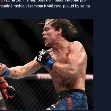
na
vzít na zem, je naprosto minimální. Naopak pro
tuálně mohla vézt cesta k vítězství, pokud by se na