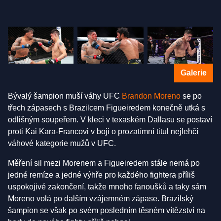
Galerie
Bývalý šampion muší váhy UFC
Brandon Moreno
se po
třech zápasech s Brazilcem Figueiredem konečně utká s
odlišným soupeřem. V kleci v texaském Dallasu se postaví
proti Kai Kara-Francovi v boji o prozatímní titul nejlehčí
váhové kategorie mužů v UFC.
Měření sil mezi Morenem a Figueiredem stále nemá po
jedné remíze a jedné výhře pro každého fightera příliš
uspokojivé zakončení, takže mnoho fanoušků a taky sám
Moreno volá po dalším vzájemném zápase. Brazilský
šampion se však po svém posledním těsném vítězství na