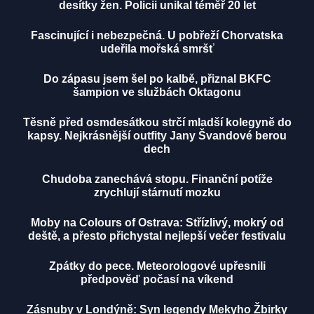
desítky žen. Policii unikal téměř 20 let
Fascinující i nebezpečná. U pobřeží Chorvatska
udeřila mořská smršť
Do zápasu jsem šel po kalbě, přiznal BKFC
šampion ve službách Oktagonu
Těsně před osmdesátkou strčí mladší kolegyně do
kapsy. Nejkrásnější outfity Jany Švandové berou
dech
Chudoba zanechává stopu. Finanční potíže
zrychlují stárnutí mozku
Moby na Colours of Ostrava: Střízlivý, mokrý od
deště, a přesto přichystal nejlepší večer festivalu
Zpátky do pece. Meteorologové upřesnili
předpověď počasí na víkend
Zásnuby v Londýně: Syn legendy Mekyho Žbirky