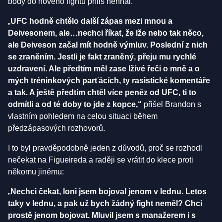
body do nového fightu příliš nehnal.
„
UFC hodně chtělo další zápas mezi mnou a
Deivesonem, ale…nechci říkat, že lže nebo tak něco,
ale Deiveson začal mít hodně výmluv. Poslední z nich
se zraněním. Jestli je fakt zraněný, přeju mu rychlé
uzdravení. Ale předtím měl zase lživé řeči o mně a o
mých tréninkových parťácích, ty rasistické komentáře
a tak. A ještě předtím chtěl více peněz od UFC, ti to
odmítli a od té doby to jde z kopce,“
přišel Brandon s
vlastním pohledem na celou situaci během
předzápasových rozhovorů.
I to byl pravděpodobně jeden z důvodů, proč se rozhodl
nečekat na Figueireda a raději se vrátit do klece proti
někomu jinému:
„
Nechci čekat, loni jsem bojoval jenom v lednu. Letos
taky v lednu, a pak už bych žádný fight neměl? Chci
prostě jenom bojovat. Mluvil jsem s manažerem i s