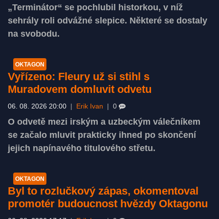
„Terminátor“ se pochlubil historkou, v níž
sehrály roli odvážné slepice. Některé se dostaly
na svobodu.
OKTAGON
Vyřízeno: Fleury už si stihl s
Muradovem domluvit odvetu
06. 08. 2026 20:00
|
Erik Ivan
|
0
O odvetě mezi irským a uzbeckým válečníkem
se začalo mluvit prakticky ihned po skončení
jejich napínavého titulového střetu.
OKTAGON
Byl to rozlučkový zápas, okomentoval
promotér budoucnost hvězdy Oktagonu