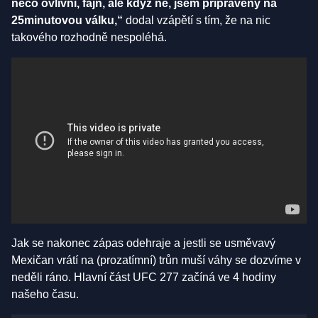
něco ovlivní, fajn, ale když ne, jsem připravený na
25minutovou válku,“
dodal vzápětí s tím, že na nic
takového rozhodně nespoléhá.
Jak se nakonec zápas odehraje a jestli se usměvavý
Mexičan vrátí na (prozatímní) trůn muší váhy se dozvíme v
neděli ráno. Hlavní část UFC 277 začíná ve 4 hodiny
našeho času.