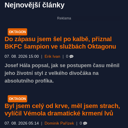
Nejnovější články
OKTAGON
Do zápasu jsem šel po kalbě, přiznal
BKFC šampion ve službách Oktagonu
07. 08. 2026 15:00
|
Erik Ivan
|
0
Josef Hála popsal, jak se postupem času měnil
jeho životní styl z velkého divočáka na
absolutního profíka.
OKTAGON
Byl jsem celý od krve, měl jsem strach,
vylíčil Vémola dramatické krmení lvů
07. 08. 2026 05:14
|
Dominik Pařízek
|
0