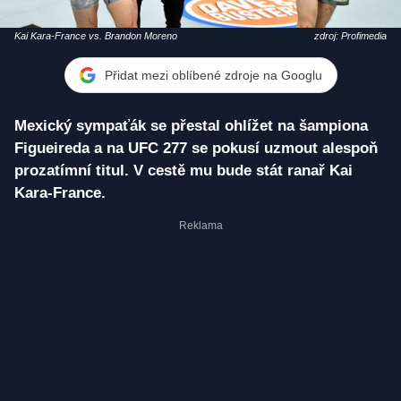
Kai Kara-France vs. Brandon Moreno
zdroj: Profimedia
Přidat mezi oblíbené zdroje na Googlu
Mexický sympaťák se přestal ohlížet na šampiona
Figueireda a na UFC 277 se pokusí uzmout alespoň
prozatímní titul. V cestě mu bude stát ranař Kai
Kara-France.