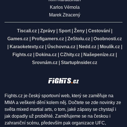
Karlos Vémola
Marek Ztracený
Tiscali.cz
|
Zprávy
|
Sport
|
Ženy
|
Cestování
|
Games.cz
|
Profigamers.cz
|
ZeStolu.cz
|
Osobnosti.cz
|
Karaoketexty.cz
|
Úschovna.cz
|
Nedd.cz
|
Moulík.cz
|
Fights.cz
|
Dokina.cz
|
CZhity.cz
|
Našepeníze.cz
|
Srovnám.cz
|
StartupInsider.cz
Fights.cz je český sportovní web, který se zaměřuje na
MMA a veškeré dění kolem něj. Dočtete se zde novinky ze
světa mixed martial arts, o tom, jaké zápasy se chystají i
jak dopadly už proběhlé. Zaměřujeme se na českou i
zahraniční scénu, především pak organizace UFC,