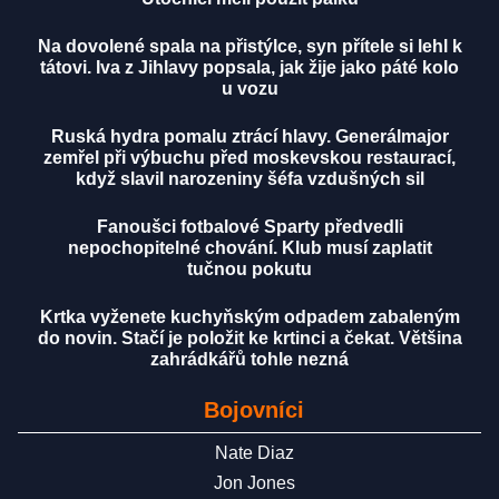
Na dovolené spala na přistýlce, syn přítele si lehl k
tátovi. Iva z Jihlavy popsala, jak žije jako páté kolo
u vozu
Ruská hydra pomalu ztrácí hlavy. Generálmajor
zemřel při výbuchu před moskevskou restaurací,
když slavil narozeniny šéfa vzdušných sil
Fanoušci fotbalové Sparty předvedli
nepochopitelné chování. Klub musí zaplatit
tučnou pokutu
Krtka vyženete kuchyňským odpadem zabaleným
do novin. Stačí je položit ke krtinci a čekat. Většina
zahrádkářů tohle nezná
Bojovníci
Nate Diaz
Jon Jones