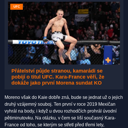
UFC
Přátelství půjde stranou, kamarádi se
pobijí o titul UFC. Kara-France věří, že
dokáže jako první Morena sundat KO
Moreno však do Kaie dobře zná, bude se jednat už o jejich
druhý vzájemný souboj. Ten první v roce 2019 Mexičan
vyhrál na body, i když u dvou rozhodčích prohrál úvodní
pětiminutovku. Na otázku, v čem se liší současný Kara-
France od toho, se kterým se střetl před třemi lety,