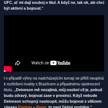
UFC, ať mi dají souboj o titul. A když ne, tak ok, ale chci
být aktivní a bojovat.“
I v případě výhry na nadcházejícím turnaji se příliš neupíná
k rozřešení rivality s Brazilcem a případnému sjednocení
titulu.
„Deiveson mě nezajímá, můj osobní cíl je, pokud
budu zdravý, bojovat zase v prosinci. Když nebude
Deiveson schopný nastoupit, můžu bojovat s vítězem
zápasu
Pantoja
–
Perez,
to není žádný problém,“