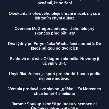
oznámil, že se žení
Oleokantal z olivového oleje chrání mozek myší, u
lidí zatím chybí důkaz
Overeem McGregora odepsal. Jeho tělo prý
skončilo před pěti lety
Dva týdny po Furym čeká Wacha šest soupeřů. Do
klece půjdou po dvojicích
Szabová možná v Oktagonu skončila. Novotný ji
už vidí v UFC
Usyk říká, že box je sport pro chudé. Luxus podle
něj bere motivaci
Vémola prodává své slavné „géčko“. Za Mercedes
chce téměř 4,5 milionu
Jaromír Soukup skončil po útoku v nemocnici.
Útočníci měli použít pálku