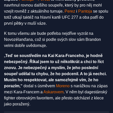
navrhnul rovnou dalšího soupeře, který by pro něj mohl
vzejít rovněž z aktuálního turnaje.
Perez
i
Pantoja
se spolu
totiž utkají taktéž na hlavní kartě UFC 277 a oba patří do
první pětky v muší váze.
K tomu všemu ale bude potřeba nejdříve vyzrát na
Novozélanďana, což si podle svých slov sám Brandon
velmi dobře uvědomuje.
„
Teď se soustředím na Kai Kara-Franceho, je hodně
nebezpečný. Říkal jsem to už několikrát a chci to říct
znovu. Je nebezpečný a myslím, že jeho poslední
soupeř udělal tu chybu, že ho podcenil. A to já nechci.
Musím ho respektovat, ale samozřejmě vím, že ho
porazím,“
dodal s úsměvem
Moreno
s narážkou na zápas
mezi Kara-Francem a
Askarovem
. V něm byl dagestánský
fighter obrovským favoritem, ale přesto odcházel z klece
jako poražený.