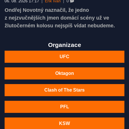
06. 08. 2026 17:17
|
Erik Ivan
|
0
Ondřej Novotný naznačil, že jedno
z nejzvučnějších jmen domácí scény už ve
žlutočerném kolosu nejspíš vídat nebudeme.
Organizace
UFC
Oktagon
Clash of The Stars
PFL
KSW