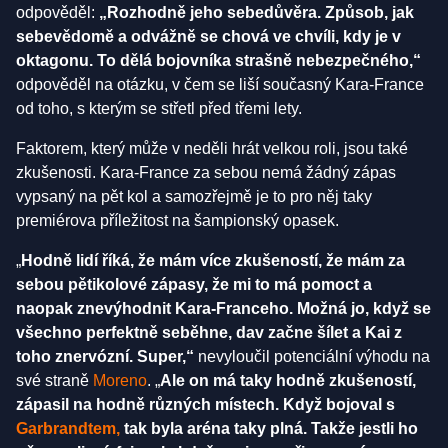
odpověděl:
„Rozhodně jeho sebedůvěra. Způsob, jak
sebevědomě a odvážně se chová ve chvíli, kdy je v
oktagonu. To dělá bojovníka strašně nebezpečného,“
odpověděl na otázku, v čem se liší současný Kara-France
od toho, s kterým se střetl před třemi lety.
Faktorem, který může v neděli hrát velkou roli, jsou také
zkušenosti. Kara-France za sebou nemá žádný zápas
vypsaný na pět kol a samozřejmě je to pro něj taky
premiérova příležitost na šampionský opasek.
„
Hodně lidí říká, že mám více zkušeností, že mám za
sebou pětikolové zápasy, že mi to má pomoct a
naopak znevýhodnit Kara-Franceho. Možná jo, když se
všechno perfektně seběhne, dav začne šílet a Kai z
toho znervózní. Super,“
nevyloučil potenciální výhodu na
své straně
Moreno
. „
Ale on má taky hodně zkušeností,
zápasil na hodně různých místech. Když bojoval s
Garbrandtem,
tak byla aréna taky plná. Takže jestli ho