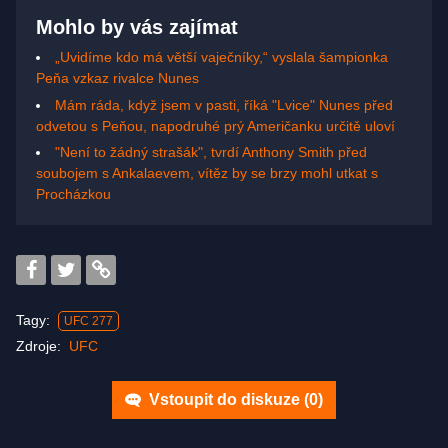
Mohlo by vás zajímat
„Uvidíme kdo má větší vaječníky,“ vyslala šampionka
Peňa vzkaz rivalce Nunes
Mám ráda, když jsem v pasti, říká "Lvice" Nunes před
odvetou s Peňou, napodruhé prý Američanku určitě uloví
"Není to žádný strašák", tvrdí Anthony Smith před
soubojem s Ankalaevem, vítěz by se brzy mohl utkat s
Procházkou
Tagy:
UFC 277
Zdroje:
UFC
Vstoupit do diskuze (
0
)