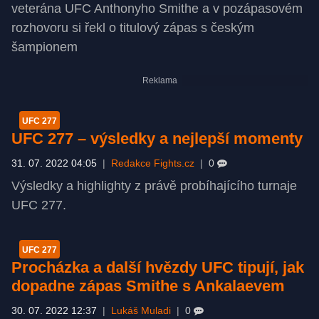
veterána UFC Anthonyho Smithe a v pozápasovém
rozhovoru si řekl o titulový zápas s českým
šampionem
UFC 277
UFC 277 –⁠ výsledky a nejlepší momenty
31. 07. 2022 04:05
|
Redakce Fights.cz
|
0
Výsledky a highlighty z právě probíhajícího turnaje
UFC 277.
UFC 277
Procházka a další hvězdy UFC tipují, jak
dopadne zápas Smithe s Ankalaevem
30. 07. 2022 12:37
|
Lukáš Muladi
|
0