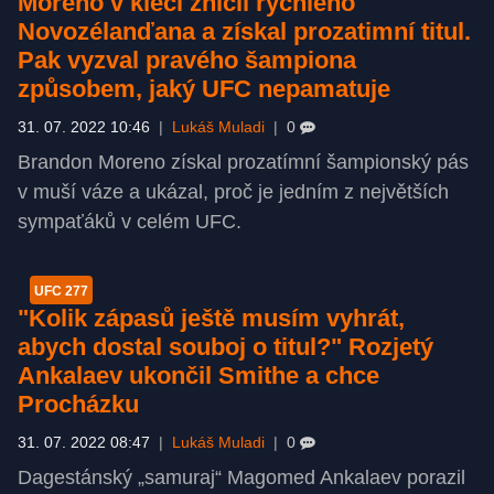
Moreno v kleci zničil rychlého
Novozélanďana a získal prozatimní titul.
Pak vyzval pravého šampiona
způsobem, jaký UFC nepamatuje
31. 07. 2022 10:46
|
Lukáš Muladi
|
0
Brandon Moreno získal prozatímní šampionský pás
v muší váze a ukázal, proč je jedním z největších
sympaťáků v celém UFC.
UFC 277
"Kolik zápasů ještě musím vyhrát,
abych dostal souboj o titul?" Rozjetý
Ankalaev ukončil Smithe a chce
Procházku
31. 07. 2022 08:47
|
Lukáš Muladi
|
0
Dagestánský „samuraj“ Magomed Ankalaev porazil