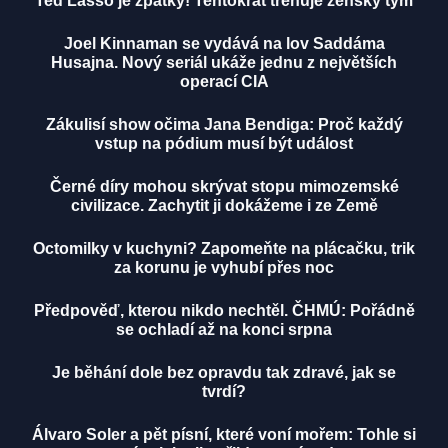
Ted Lasso je zpátky! Tentokrát trénuje ženský tým
Joel Kinnaman se vydává na lov Saddáma
Husajna. Nový seriál ukáže jednu z největších
operací CIA
Zákulisí show očima Jana Bendiga: Proč každý
vstup na pódium musí být událost
Černé díry mohou skrývat stopu mimozemské
civilizace. Zachytit ji dokážeme i ze Země
Octomilky v kuchyni? Zapomeňte na plácačku, trik
za korunu je vyhubí přes noc
Předpověď, kterou nikdo nechtěl. ČHMÚ: Pořádně
se ochladí až na konci srpna
Je běhání dole bez opravdu tak zdravé, jak se
tvrdí?
Álvaro Soler a pět písní, které voní mořem: Tohle si