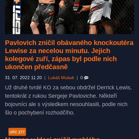
Pavlovich zničil obávaného knockoutéra
Lewise za necelou minutu. Jejich
kolegové zuří, zápas byl podle nich
ukončen předčasně
31. 07. 2022 11:20
|
Lukáš Muladi
|
0
Už druhé tvrdé KO za sebou obdržel Derrick Lewis,
tentokrát z rukou Sergeje Pavloviche. Někteří
bojovníci ale s výsledkem nesouhlasili, podle nich
šlo o pochybení rozhodčího.
UFC 277