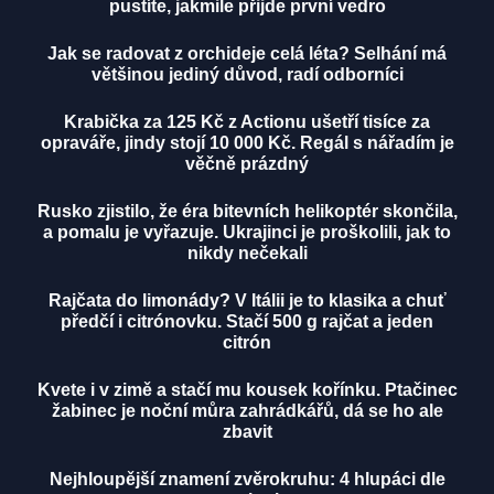
pustíte, jakmile přijde první vedro
Jak se radovat z orchideje celá léta? Selhání má
většinou jediný důvod, radí odborníci
Krabička za 125 Kč z Actionu ušetří tisíce za
opraváře, jindy stojí 10 000 Kč. Regál s nářadím je
věčně prázdný
Rusko zjistilo, že éra bitevních helikoptér skončila,
a pomalu je vyřazuje. Ukrajinci je proškolili, jak to
nikdy nečekali
Rajčata do limonády? V Itálii je to klasika a chuť
předčí i citrónovku. Stačí 500 g rajčat a jeden
citrón
Kvete i v zimě a stačí mu kousek kořínku. Ptačinec
žabinec je noční můra zahrádkářů, dá se ho ale
zbavit
Nejhloupější znamení zvěrokruhu: 4 hlupáci dle