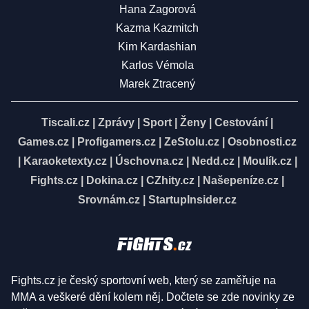
Hana Zagorová
Kazma Kazmitch
Kim Kardashian
Karlos Vémola
Marek Ztracený
Tiscali.cz
|
Zprávy
|
Sport
|
Ženy
|
Cestování
|
Games.cz
|
Profigamers.cz
|
ZeStolu.cz
|
Osobnosti.cz
|
Karaoketexty.cz
|
Úschovna.cz
|
Nedd.cz
|
Moulík.cz
|
Fights.cz
|
Dokina.cz
|
CZhity.cz
|
Našepeníze.cz
|
Srovnám.cz
|
StartupInsider.cz
Fights.cz je český sportovní web, který se zaměřuje na
MMA a veškeré dění kolem něj. Dočtete se zde novinky ze