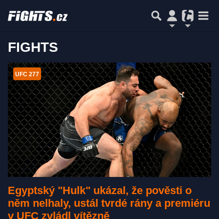
FIGHTS
UFC 277
Egyptský "Hulk" ukázal, že pověsti o
něm nelhaly, ustál tvrdé rány a premiéru
v UFC zvládl vítězně