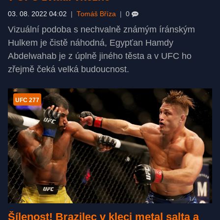
03. 08. 2022 04:02
|
Tomáš Bříza
|
0
Vizuální podoba s nechvalně známým íránským
Hulkem je čistě náhodná, Egypťan Hamdy
Abdelwahab je z úplně jiného těsta a v UFC ho
zřejmě čeká velká budoucnost.
UFC 277
Šílenost! Brazilec v kleci metal salta a