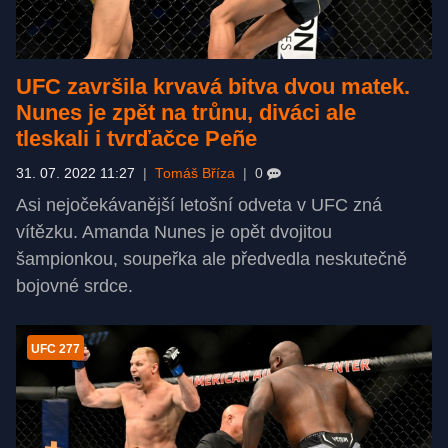
UFC završila krvavá bitva dvou matek.
Nunes je zpět na trůnu, diváci ale
tleskali i tvrďačce Peñe
31. 07. 2022 11:27
|
Tomáš Bříza
|
0
Asi nejočekávanější letošní odveta v UFC zná
vítězku. Amanda Nunes je opět dvojitou
šampionkou, soupeřka ale předvedla neskutečně
bojovné srdce.
UFC 277