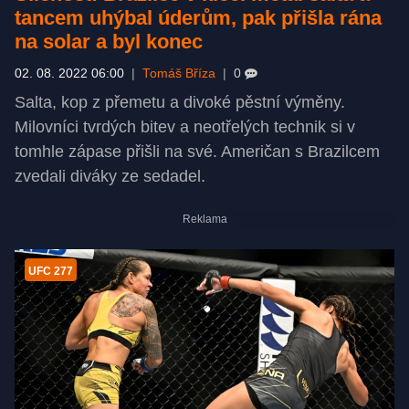
tancem uhýbal úderům, pak přišla rána
na solar a byl konec
02. 08. 2022 06:00
|
Tomáš Bříza
|
0
Salta, kop z přemetu a divoké pěstní výměny.
Milovníci tvrdých bitev a neotřelých technik si v
tomhle zápase přišli na své. Američan s Brazilcem
zvedali diváky ze sedadel.
UFC 277