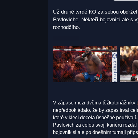
Už druhé tvrdé KO za sebou obdržel 
Pavloviche. Někteří bojovníci ale s 
rozhodčího.
V zápase mezi dvěma těžkotonážníky
nepředpokládalo, že by zápas trval celá
které v kleci docela úspěšně používají
Pavlovich za celou svoji kariéru roz
bojovník si ale po dnešním turnaji přips