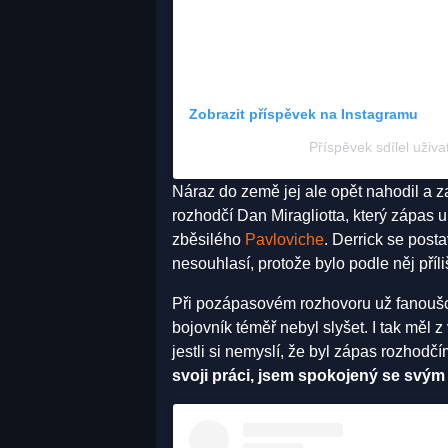
Zobrazit příspěvek na Instagramu
Příspěvek sdílel uži
Náraz do země jej ale opět nahodil a z
rozhodčí Dan Miragliotta, který zápas u
zběsilého
Pavloviche
. Derrick se post
nesouhlasí, protože bylo podle něj příli
Při pozápasovém rozhovoru už fanoušci
bojovník téměř nebyl slyšet. I tak měl 
jestli si nemyslí, že byl zápas rozhodč
svoji práci, jsem spokojený se svý