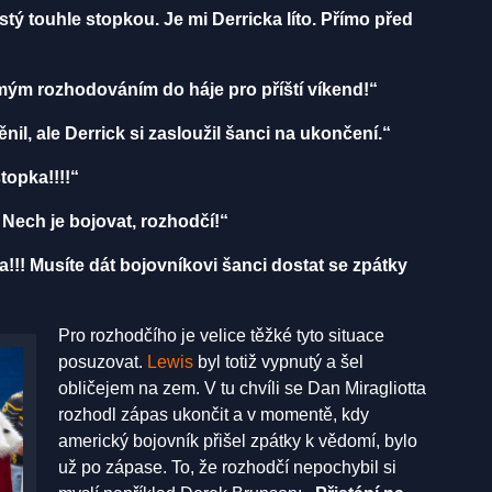
ý touhle stopkou. Je mi Derricka líto. Přímo před
omým rozhodováním do háje pro příští víkend!“
il, ale Derrick si zasloužil šanci na ukončení.“
topka!!!!“
Nech je bojovat, rozhodčí!“
!! Musíte dát bojovníkovi šanci dostat se zpátky
Pro rozhodčího je velice těžké tyto situace
posuzovat.
Lewis
byl totiž vypnutý a šel
obličejem na zem. V tu chvíli se Dan Miragliotta
rozhodl zápas ukončit a v momentě, kdy
americký bojovník přišel zpátky k vědomí, bylo
už po zápase. To, že rozhodčí nepochybil si