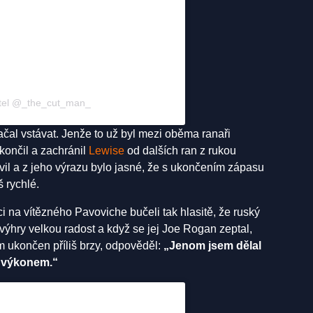
vatel @_the_cut_man_
ačal vstávat. Jenže to už byl mezi oběma ranaři
končil a zachránil
Lewise
od dalších ran z rukou
avil a z jeho výrazu bylo jasné, že s ukončením zápasu
š rychlé.
 na vítězného Pavoviche bučeli tak hlasitě, že ruský
z výhry velkou radost a když se jej Joe Rogan zeptal,
ím ukončen příliš brzy, odpověděl:
„Jenom jsem dělal
m výkonem.“