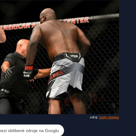
zdroj:
Getty Images
mezi oblíbené zdroje na Googlu