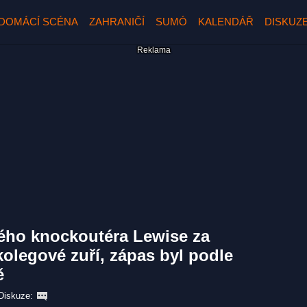
DOMÁCÍ SCÉNA
ZAHRANIČÍ
SUMÓ
KALENDÁŘ
DISKUZ
ného knockoutéra Lewise za
kolegové zuří, zápas byl podle
ě
Diskuze: