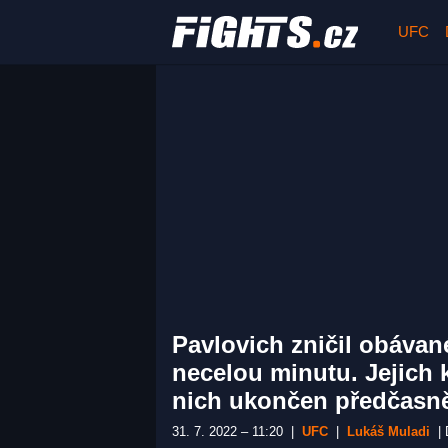
UFC
Pavlovich zničil obáva
necelou minutu. Jejich 
nich ukončen předčasn
31. 7. 2022 – 11:20
|
UFC
|
Lukáš Muladi
|