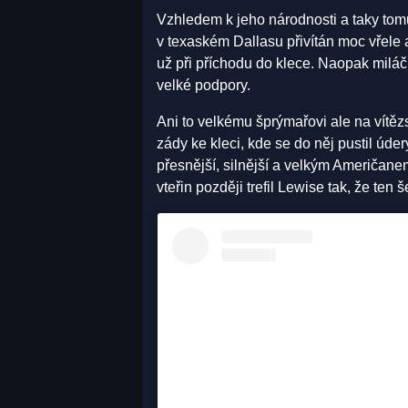
Vzhledem k jeho národnosti a taky to
v texaském Dallasu přivítán moc vřele
už při příchodu do klece. Naopak miláč
velké podpory.
Ani to velkému šprýmařovi ale na vítězs
zády ke kleci, kde se do něj pustil úder
přesnější, silnější a velkým Američanem 
vteřin později trefil Lewise tak, že ten