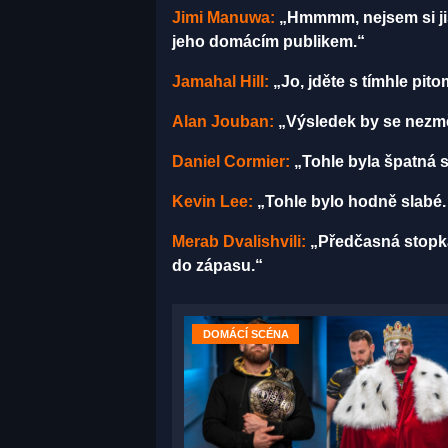
Jimi Manuwa:
„Hmmmm, nejsem si jist
jeho domácím publikem.“
Jamahal Hill:
„Jo, jděte s tímhle pit
Alan Jouban:
„Výsledek by se nezměn
Daniel Cormier:
„Tohle byla špatná s
Kevin Lee:
„Tohle bylo hodně slabé. 
Merab Dvalishvili:
„Předčasná stopka!
do zápasu.“
DOMÁCÍ SCÉNA