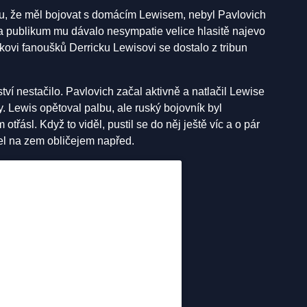
mu, že měl bojovat s domácím Lewisem, nebyl Pavlovich
 a publikum mu dávalo nesympatie velice hlasitě najevo
kovi fanoušků Derricku Lewisovi se dostalo z tribun
tví nestačilo. Pavlovich začal aktivně a natlačil Lewise
y. Lewis opětoval palbu, ale ruský bojovník byl
otřásl. Když to viděl, pustil se do něj ještě víc a o pár
 šel na zem obličejem napřed.