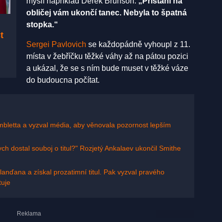
myslí například Derek Brunson:
„Přistání na
obličej vám ukončí tanec. Nebyla to špatná
stopka.“
t
Sergei Pavlovich
se každopádně vyhoupl z 11.
místa v žebříčku těžké váhy až na pátou pozici
a ukázal, že se s ním bude muset v těžké váze
do budoucna počítat.
bletta a vyzval média, aby věnovala pozornost lepším
ch dostal souboj o titul?" Rozjetý Ankalaev ukončil Smithe
lanďana a získal prozatimní titul. Pak vyzval pravého
uje