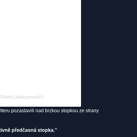
CUTMAN (@elcutman01)
itteru pozastavili nad brzkou stopkou ze strany
itivně předčasná stopka.“