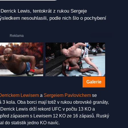
Derrick Lewis, tentokrát z rukou Sergeje
výsledkem nesouhlasili, podle nich šlo o pochybení
Galerie
Derrickem Lewisem
a
Sergeiem Pavlovichem
se
 3 kola. Oba borci mají totiž v rukou obrovské granáty,
. Derrick Lewis drží rekord UFC v počtu 13 KO a
dal před zápasem s Lewisem 12 KO ze 16 zápasů. Ruský
al do statistik jedno KO navíc.