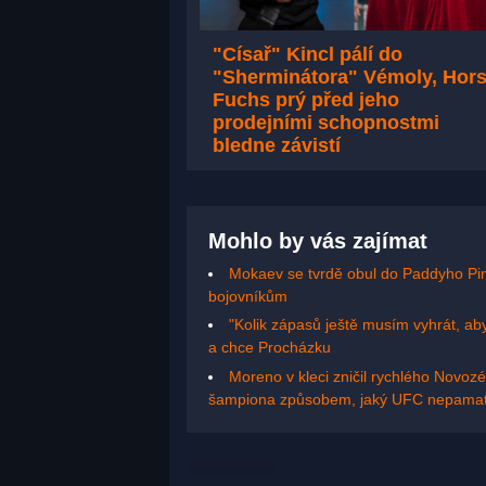
"Císař" Kincl pálí do
"Sherminátora" Vémoly, Hors
Fuchs prý před jeho
prodejními schopnostmi
bledne závistí
Mohlo by vás zajímat
Mokaev se tvrdě obul do Paddyho Pim
bojovníkům
"Kolik zápasů ještě musím vyhrát, aby
a chce Procházku
Moreno v kleci zničil rychlého Novozé
šampiona způsobem, jaký UFC nepamat