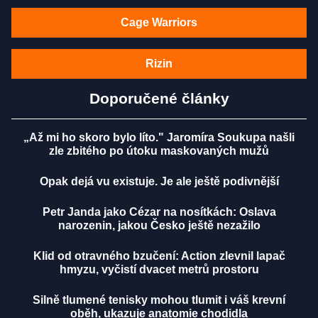
Cage Warriors
Rizin
Doporučené články
„Až mi ho skoro bylo líto." Jaromíra Soukupa našli
zle zbitého po útoku maskovaných mužů
Opak dejá vu existuje. Je ale ještě podivnější
Petr Janda jako Cézar na nosítkách: Oslava
narozenin, jakou Česko ještě nezažilo
Klid od otravného bzučení: Action zlevnil lapač
hmyzu, vyčistí dvacet metrů prostoru
Silně tlumené tenisky mohou tlumit i váš krevní
oběh, ukazuje anatomie chodidla