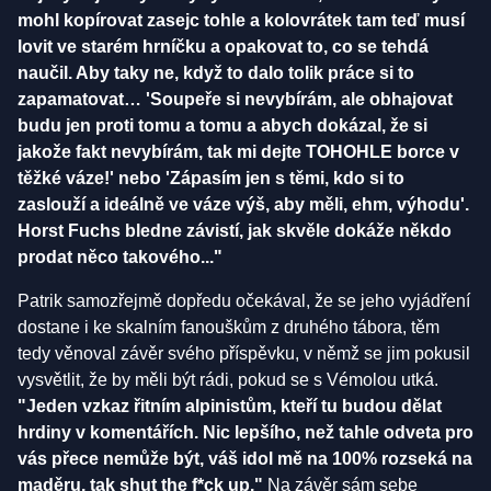
mohl kopírovat zasejc tohle a kolovrátek tam teď musí
lovit ve starém hrníčku a opakovat to, co se tehdá
naučil. Aby taky ne, když to dalo tolik práce si to
zapamatovat… 'Soupeře si nevybírám, ale obhajovat
budu jen proti tomu a tomu a abych dokázal, že si
jakože fakt nevybírám, tak mi dejte TOHOHLE borce v
těžké váze!' nebo 'Zápasím jen s těmi, kdo si to
zaslouží a ideálně ve váze výš, aby měli, ehm, výhodu'.
Horst Fuchs bledne závistí, jak skvěle dokáže někdo
prodat něco takového..."
Patrik samozřejmě dopředu očekával, že se jeho vyjádření
dostane i ke skalním fanouškům z druhého tábora, těm
tedy věnoval závěr svého příspěvku, v němž se jim pokusil
vysvětlit, že by měli být rádi, pokud se s Vémolou utká.
"Jeden vzkaz řitním alpinistům, kteří tu budou dělat
hrdiny v komentářích. Nic lepšího, než tahle odveta pro
vás přece nemůže být, váš idol mě na 100% rozseká na
maděru, tak shut the f*ck up."
Na závěr sám sebe