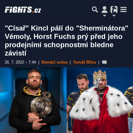
"Císař" Kincl pálí do "Sherminátora"
Vémoly, Horst Fuchs prý před jeho
prodejními schopnostmi bledne
závistí
26. 7. 2022 – 7:44
|
Domácí scéna
|
Tomáš Bříza
|