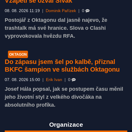
Vzápětí se ozval Sivák
08. 08. 2026 11:19
|
Dominik Pařízek
|
0
Postojář z Oktagonu dal jasně najevo, že
trashtalk má své hranice. Slova o Clashi
vyprovokovala hvězdu RFA.
OKTAGON
Do zápasu jsem šel po kalbě, přiznal
BKFC šampion ve službách Oktagonu
07. 08. 2026 15:00
|
Erik Ivan
|
0
Josef Hála popsal, jak se postupem času měnil
jeho životní styl z velkého divočáka na
absolutního profíka.
Organizace