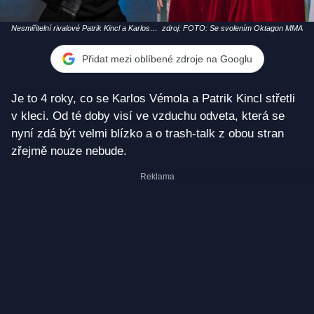
Nesmiřitelní rivalové Patrik Kincl a Karlos
zdroj: FOTO: Se svolením Oktagon MMA
Vémola
Přidat mezi oblíbené zdroje na Googlu
Je to 4 roky, co se Karlos Vémola a Patrik Kincl střetli
v kleci. Od té doby visí ve vzduchu odveta, která se
nyní zdá být velmi blízko a o trash-talk z obou stran
zřejmě nouze nebude.