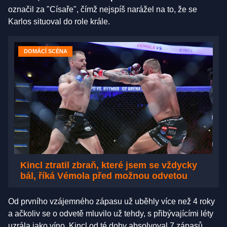
označil za "Císaře", čímž nejspíš narážel na to, že se
Karlos situoval do role krále.
DOMÁCÍ SCÉNA
Kincl ztratil zbraň, které jsem se vždycky
bál, říká Vémola před možnou odvetou
Od prvního vzájemného zápasu už uběhly více než 4 roky
a ačkoliv se o odvetě mluvilo už tehdy, s přibývajícími léty
uzrála jako víno. Kincl od té doby absolvoval 7 zápasů,