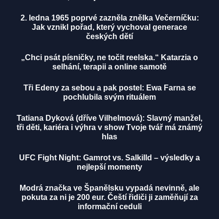
2. ledna 1965 poprvé zazněla znělka Večerníčku:
Jak vznikl pořad, který vychoval generace
českých dětí
„Chci psát písničky, ne točit reelska.“ Katarzia o
selhání, terapii a online samotě
Tři Edeny za sebou a pak postel: Ewa Farna se
pochlubila svým rituálem
Tatiana Dyková (dříve Vilhelmová): Slavný manžel,
tři děti, kariéra i výhra v show Tvoje tvář má známý
hlas
UFC Fight Night: Gamrot vs. Salkilld – výsledky a
nejlepší momenty
Modrá značka ve Španělsku vypadá nevinně, ale
pokuta za ni je 200 eur. Čeští řidiči ji zaměňují za
informační ceduli