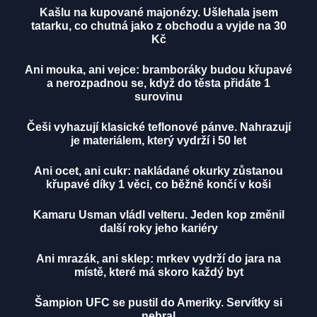
Kašlu na kupované majonézy. Ušlehala jsem
tatarku, co chutná jako z obchodu a vyjde na 30
Kč
Ani mouka, ani vejce: bramboráky budou křupavé
a nerozpadnou se, když do těsta přidáte 1
surovinu
Češi vyhazují klasické teflonové pánve. Nahrazují
je materiálem, který vydrží i 50 let
Ani ocet, ani cukr: nakládané okurky zůstanou
křupavé díky 1 věci, co běžně končí v koši
Kamaru Usman vládl velteru. Jeden kop změnil
další roky jeho kariéry
Ani mrazák, ani sklep: mrkev vydrží do jara na
místě, které má skoro každý byt
Šampion UFC se pustil do Ameriky. Servítky si
nebral