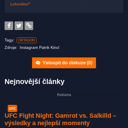
Lohorého?
Tagy:
OKTAGON
Zdroje:
Instagram Patrik Kincl
Vstoupit do diskuze (
0
)
Nejnovější články
UFC
UFC Fight Night: Gamrot vs. Salkilld –
výsledky a nejlepší momenty