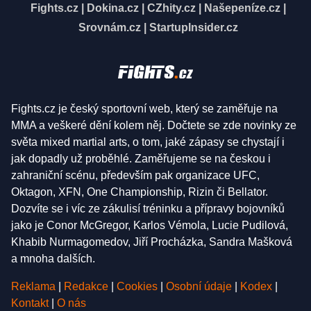
Fights.cz
|
Dokina.cz
|
CZhity.cz
|
Našepeníze.cz
|
Srovnám.cz
|
StartupInsider.cz
Fights.cz je český sportovní web, který se zaměřuje na
MMA a veškeré dění kolem něj. Dočtete se zde novinky ze
světa mixed martial arts, o tom, jaké zápasy se chystají i
jak dopadly už proběhlé. Zaměřujeme se na českou i
zahraniční scénu, především pak organizace UFC,
Oktagon, XFN, One Championship, Rizin či Bellator.
Dozvíte se i víc ze zákulisí tréninku a přípravy bojovníků
jako je Conor McGregor, Karlos Vémola, Lucie Pudilová,
Khabib Nurmagomedov, Jiří Procházka, Sandra Mašková
a mnoha dalších.
Reklama
|
Redakce
|
Cookies
|
Osobní údaje
|
Kodex
|
Kontakt
|
O nás