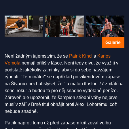
Galerie
Není žádným tajemstvím, že se
Patrik Kincl
a
Karlos
Vémola
nemají příliš v lásce. Není tedy divu, že využijí v
podstatě jakékoliv záminky, aby si do sebe navzájem
rýpnuli. "Terminátor" se například po víkendovém zápase
na Štvanici nechal slyšet, že "tu malou tlustou 77 zmlátí na
konci roku" a budou to pro něj snadno vydělané peníze.
Zároveň ale upozornil, že šampion střední váhy nejprve
musí v září v Brně titul obhájit proti Alexi Lohorému, což
nebude snadné.
Patrik naproti tomu už před zápasem kritizoval volbu