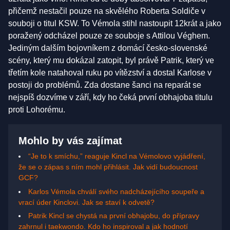
přičemž nestačil pouze na skvělého Roberta Soldiče v
souboji o titul KSW. To Vémola stihl nastoupit 12krát a jako
poražený odcházel pouze ze souboje s Attilou Véghem.
Jediným dalším bojovníkem z domácí česko-slovenské
scény, který mu dokázal zatopit, byl právě Patrik, který ve
třetím kole natahoval ruku po vítězství a dostal Karlose v
postoji do problémů. Zda dostane šanci na reparát se
nejspíš dozvíme v září, kdy ho čeká první obhajoba titulu
proti Lohorému.
Mohlo by vás zajímat
“Je to k smíchu,” reaguje Kincl na Vémolovo vyjádření,
že se o zápas s ním mohl přihlásit. Jak vidí budoucnost
GCF?
Karlos Vémola chválí svého nadcházejícího soupeře a
vrací úder Kinclovi. Jak se staví k odvetě?
Patrik Kincl se chystá na první obhajobu, do přípravy
zahrnul i taekwondo. Kdo ho inspiroval a jak hodnotí