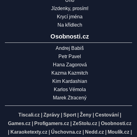
Uno
Jízdenky, prosím!
Krycí jména
Na křídlech
Osobnosti.cz
Andrej Babiš
Petr Pavel
Hana Zagorová
Kazma Kazmitch
Kim Kardashian
Karlos Vémola
Marek Ztracený
Tiscali.cz
|
Zprávy
|
Sport
|
Ženy
|
Cestování
|
Games.cz
|
Profigamers.cz
|
ZeStolu.cz
|
Osobnosti.cz
|
Karaoketexty.cz
|
Úschovna.cz
|
Nedd.cz
|
Moulík.cz
|