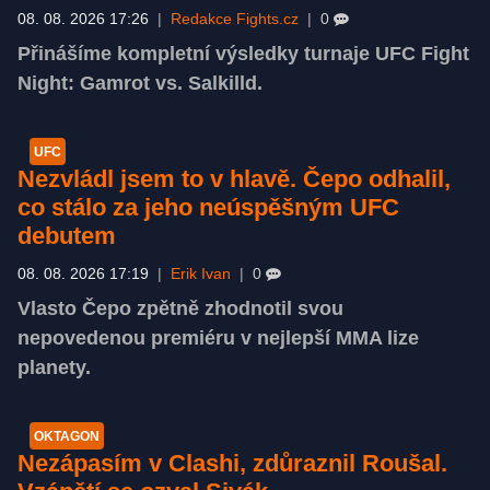
08. 08. 2026 17:26
|
Redakce Fights.cz
|
0
Přinášíme kompletní výsledky turnaje UFC Fight
Night: Gamrot vs. Salkilld.
UFC
Nezvládl jsem to v hlavě. Čepo odhalil,
co stálo za jeho neúspěšným UFC
debutem
08. 08. 2026 17:19
|
Erik Ivan
|
0
Vlasto Čepo zpětně zhodnotil svou
nepovedenou premiéru v nejlepší MMA lize
planety.
OKTAGON
Nezápasím v Clashi, zdůraznil Roušal.