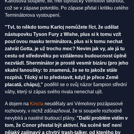
Karlosova soupeře, Ilič měl stylisticky Vémolovi sednout,
což se v zápase potvrdilo. Po zápase přidal i kritiku celého
Terminátorova vystoupení.
"Tvl, to někdo tomu Karloj nemůžete říct, že udělat
nástupovku Tyson Fury z Wishe, plus si k tomu vzít
pouťovou masku terminátora, plus si k tomu nechat
zahrát Gotta, je už trochu moc? Nevim jak vy, ale já tu
cestu od středověku po vzdálenou budoucnost úplně
nezvládl. Sherminátor je prostě vesmír bizáru (pro jeho
skalní fanoušky: to znamená, že se to jakože stále
rozpíná. Tězký si to představit, když je přece Země
placatá, chápu),"
podělil se o svůj názor šampion střední
váhy, který si zápas svého rivala nenechal ujít.
A dojem na
Kincla
neudělaly ani Vémolovy pozápasové
rozhovory, v nichž zdůrazňoval, že si soupeře rozhodně
nevybírá a nastínil budoucí plány.
"Další problém vidím v
tom, že Conor přestal být aktivní. Na scéně teď není
nějaký zajímavý a chytrý trash-talker, od kterého by