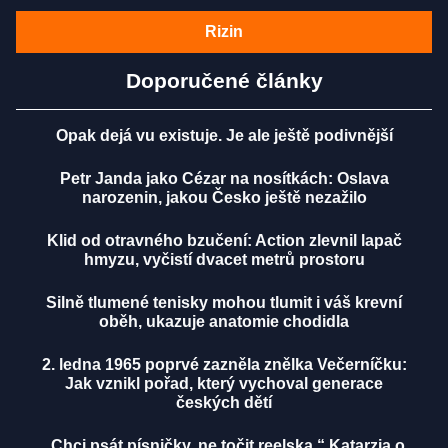
Rizin
Doporučené články
Opak dejá vu existuje. Je ale ještě podivnější
Petr Janda jako Cézar na nosítkách: Oslava
narozenin, jakou Česko ještě nezažilo
Klid od otravného bzučení: Action zlevnil lapač
hmyzu, vyčistí dvacet metrů prostoru
Silně tlumené tenisky mohou tlumit i váš krevní
oběh, ukazuje anatomie chodidla
2. ledna 1965 poprvé zazněla znělka Večerníčku:
Jak vznikl pořad, který vychoval generace
českých dětí
„Chci psát písničky, ne točit reelska.“ Katarzia o