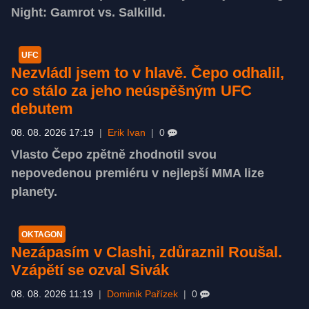
Night: Gamrot vs. Salkilld.
UFC
Nezvládl jsem to v hlavě. Čepo odhalil,
co stálo za jeho neúspěšným UFC
debutem
08. 08. 2026 17:19
|
Erik Ivan
|
0
Vlasto Čepo zpětně zhodnotil svou
nepovedenou premiéru v nejlepší MMA lize
planety.
OKTAGON
Nezápasím v Clashi, zdůraznil Roušal.
Vzápětí se ozval Sivák
08. 08. 2026 11:19
|
Dominik Pařízek
|
0