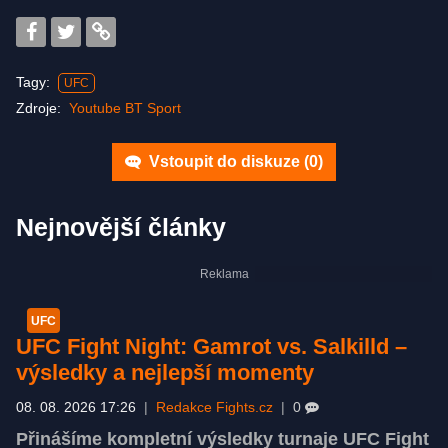
Tagy:
UFC
Zdroje:
Youtube BT Sport
Vstoupit do diskuze (
0
)
Nejnovější články
UFC
UFC Fight Night: Gamrot vs. Salkilld –
výsledky a nejlepší momenty
08. 08. 2026 17:26
|
Redakce Fights.cz
|
0
Přinášíme kompletní výsledky turnaje UFC Fight