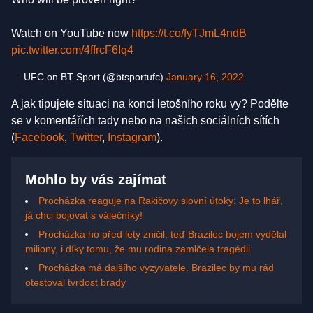
Watch on YouTube now
https://t.co/fyTJmL4ndB
pic.twitter.com/4ffrcF6Iq4
— UFC on BT Sport (@btsportufc)
January 16, 2022
A jak tipujete situaci na konci letošního roku vy? Podělte
se v komentářích tady nebo na našich sociálních sítích
(
Facebook
,
Twitter
,
Instagram
).
Mohlo by vás zajímat
Procházka reaguje na Rakičovy slovní útoky: Je to lhář,
já chci bojovat s válečníky!
Procházka ho před lety zničil, teď Brazilec bojem vydělal
miliony, i díky tomu, že mu rodina zamlčela tragédii
Procházka má dalšího vyzyvatele. Brazilec by mu rád
otestoval tvrdost brady