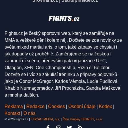
Srovnám.cz
|
StartupInsider.cz
Fights.cz je český sportovní web, který se zaměřuje na
MMA a veškeré dění kolem něj. Dočtete se zde novinky ze
světa mixed martial arts, o tom, jaké zápasy se chystají i
jak dopadly už proběhlé. Zaměřujeme se na českou i
zahraniční scénu, především pak organizace UFC,
Oktagon, XFN, One Championship, Rizin či Bellator.
Dozvíte se i víc ze zákulisí tréninku a přípravy bojovníků
jako je Conor McGregor, Karlos Vémola, Lucie Pudilová,
Khabib Nurmagomedov, Jiří Procházka, Sandra Mašková
a mnoha dalších.
Reklama
|
Redakce
|
Cookies
|
Osobní údaje
|
Kodex
|
Kontakt
|
O nás
© 2026 Fights.cz |
TISCALI MEDIA, a.s.
|
Člen skupiny DIGNITY, s.r.o.