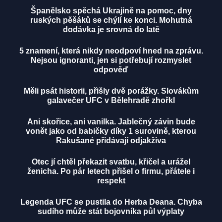
Španělsko spěchá Ukrajině na pomoc, dny
ruských pěšáků se chýlí ke konci. Mohutná
dodávka je srovná do latě
5 znamení, která nikdy neodpoví hned na zprávu.
Nejsou ignoranti, jen si potřebují rozmyslet
odpověď
Měli psát historii, přišly dvě porážky. Slovákům
galavečer UFC v Bělehradě zhořkl
Ani skořice, ani vanilka. Jablečný závin bude
vonět jako od babičky díky 1 surovině, kterou
Rakušané přidávají odjakživa
Otec jí chtěl překazit svatbu, křičel a urážel
ženicha. Po pár letech přišel o firmu, přátele i
respekt
Legenda UFC se pustila do Herba Deana. Chyba
sudího může stát bojovníka půl výplaty