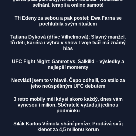
selhání, terapii a online samotě
Tři Edeny za sebou a pak postel: Ewa Farna se
pochlubila svým rituálem
Tatiana Dyková (dříve Vilhelmová): Slavný manžel,
tři děti, kariéra i výhra v show Tvoje tvář má známý
hlas
UFC Fight Night: Gamrot vs. Salkilld – výsledky a
nejlepší momenty
Nezvládl jsem to v hlavě. Čepo odhalil, co stálo za
jeho neúspěšným UFC debutem
3 retro mobily měl kdysi skoro každý, dnes vám
vynesou i milion. Sběratelé vyžadují jedinou
podmínku
Silák Karlos Vémola shání peníze. Prodává svůj
klenot za 4,5 milionu korun