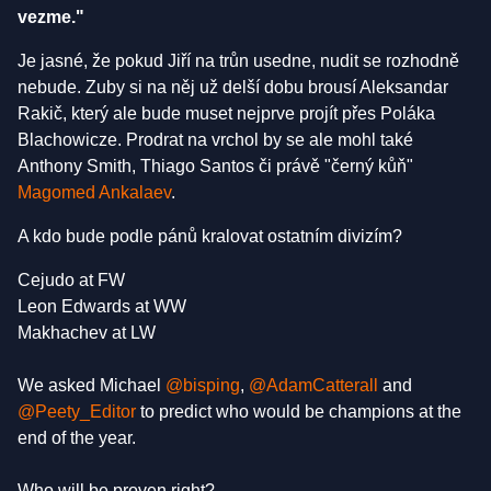
vezme."
Je jasné, že pokud Jiří na trůn usedne, nudit se rozhodně
nebude. Zuby si na něj už delší dobu brousí Aleksandar
Rakič, který ale bude muset nejprve projít přes Poláka
Blachowicze. Prodrat na vrchol by se ale mohl také
Anthony Smith, Thiago Santos či právě "černý kůň"
Magomed Ankalaev
.
A kdo bude podle pánů kralovat ostatním divizím?
Cejudo at FW
Leon Edwards at WW
Makhachev at LW
We asked Michael
@bisping
,
@AdamCatterall
and
@Peety_Editor
to predict who would be champions at the
end of the year.
Who will be proven right?