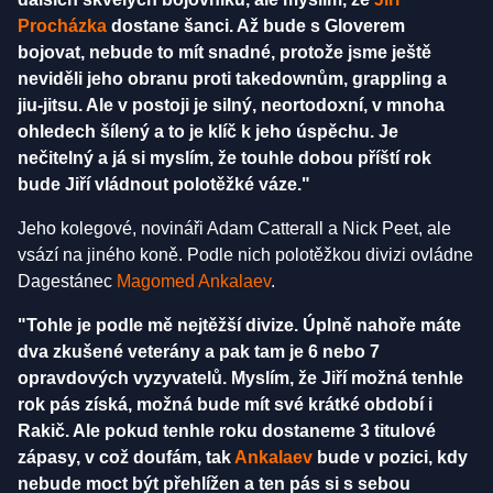
Procházka
dostane šanci. Až bude s Gloverem
bojovat, nebude to mít snadné, protože jsme ještě
neviděli jeho obranu proti takedownům, grappling a
jiu-jitsu. Ale v postoji je silný, neortodoxní, v mnoha
ohledech šílený a to je klíč k jeho úspěchu. Je
nečitelný a já si myslím, že touhle dobou příští rok
bude Jiří vládnout polotěžké váze."
Jeho kolegové, novináři Adam Catterall a Nick Peet, ale
vsází na jiného koně. Podle nich polotěžkou divizi ovládne
Dagestánec
Magomed Ankalaev
.
"Tohle je podle mě nejtěžší divize. Úplně nahoře máte
dva zkušené veterány a pak tam je 6 nebo 7
opravdových vyzyvatelů. Myslím, že Jiří možná tenhle
rok pás získá, možná bude mít své krátké období i
Rakič. Ale pokud tenhle roku dostaneme 3 titulové
zápasy, v což doufám, tak
Ankalaev
bude v pozici, kdy
nebude moct být přehlížen a ten pás si s sebou