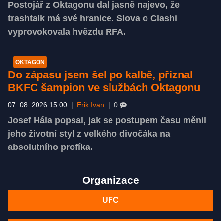
Postojář z Oktagonu dal jasně najevo, že
trashtalk má své hranice. Slova o Clashi
vyprovokovala hvězdu RFA.
OKTAGON
Do zápasu jsem šel po kalbě, přiznal
BKFC šampion ve službách Oktagonu
07. 08. 2026 15:00
|
Erik Ivan
|
0
Josef Hála popsal, jak se postupem času měnil
jeho životní styl z velkého divočáka na
absolutního profíka.
Organizace
UFC