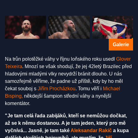
Galerie
Na trůn polotěžké váhy v říjnu loňského roku usedl
Glover
Teixeira
. Mnozí se však shodují, že jej 42letý Brazilec před
hladovými mladými vlky nevydrží bránit dlouho. U nás
samozřejmě věříme, že padne už příště, kdy by ho měl
čekat souboj s
Jiřím Procházkou
. Tomu věří i
Michael
Bisping,
někdejší šampion střední váhy a nynější
komentátor.
"Je tam celá řada zabijáků, kteří se nemůžou dočkat,
až se k němu dostanou. A je tam jeden, který pro mě
vyčnívá... Jasně, je tam také
Aleksandar Rakič
a kupa
dalších skvělých bojovníků, ale myslím, že
Jiří