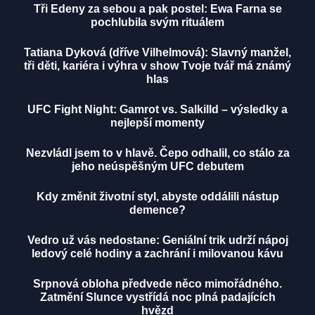
Tři Edeny za sebou a pak postel: Ewa Farna se
pochlubila svým rituálem
Tatiana Dyková (dříve Vilhelmová): Slavný manžel,
tři děti, kariéra i výhra v show Tvoje tvář má známý
hlas
UFC Fight Night: Gamrot vs. Salkilld – výsledky a
nejlepší momenty
Nezvládl jsem to v hlavě. Čepo odhalil, co stálo za
jeho neúspěšným UFC debutem
Kdy změnit životní styl, abyste oddálili nástup
demence?
Vedro už vás nedostane: Geniální trik udrží nápoj
ledový celé hodiny a zachrání i milovanou kávu
Srpnová obloha předvede něco mimořádného.
Zatmění Slunce vystřídá noc plná padajících
hvězd