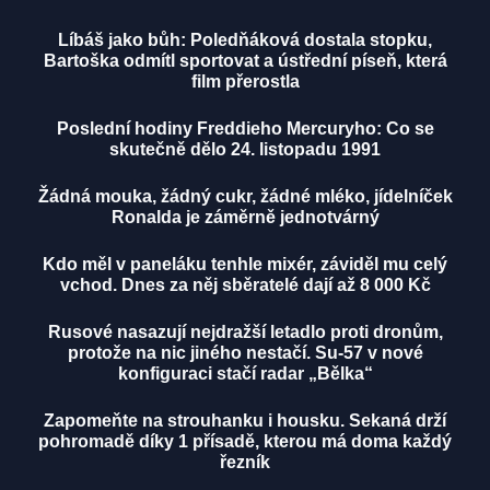
Líbáš jako bůh: Poledňáková dostala stopku,
Bartoška odmítl sportovat a ústřední píseň, která
film přerostla
Poslední hodiny Freddieho Mercuryho: Co se
skutečně dělo 24. listopadu 1991
Žádná mouka, žádný cukr, žádné mléko, jídelníček
Ronalda je záměrně jednotvárný
Kdo měl v paneláku tenhle mixér, záviděl mu celý
vchod. Dnes za něj sběratelé dají až 8 000 Kč
Rusové nasazují nejdražší letadlo proti dronům,
protože na nic jiného nestačí. Su-57 v nové
konfiguraci stačí radar „Bělka“
Zapomeňte na strouhanku i housku. Sekaná drží
pohromadě díky 1 přísadě, kterou má doma každý
řezník