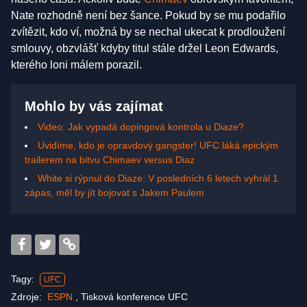
Nate rozhodně není bez šance. Pokud by se mu podařilo
zvítězit, kdo ví, možná by se nechal ukecat k prodloužení
smlouvy, obzvlášť kdyby titul stále držel Leon Edwards,
kterého loni málem porazil.
Mohlo by vás zajímat
Video: Jak vypadá dopingová kontrola u Diaze?
Uvidíme, kdo je opravdový gangster! UFC láká epickým
trailerem na bitvu Chimaev versus Diaz
White si rýpnul do Diaze: V posledních 6 letech vyhrál 1
zápas, měl by jít bojovat s Jakem Paulem
Tagy:
UFC
Zdroje:
ESPN
,
Tisková konference UFC