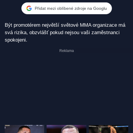
Přidat mezi oblíbené zdroje na Googlu
Být promotérem největší světové MMA organizace má
svá rizika, obzvlášť pokud nejsou vaši zaměstnanci
spokojeni.