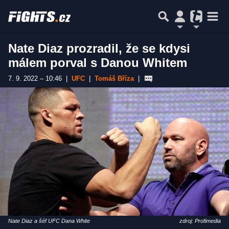
Nate Diaz prozradil, že se kdysi
málem porval s Danou Whitem
7. 9. 2022 – 10:46
|
UFC
|
Tomáš Bříza
|
Nate Diaz a šéf UFC Dana White
zdroj: Profimedia