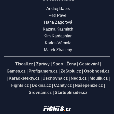
Andrej Babiš
Petr Pavel
Hana Zagorová
Kazma Kazmitch
Kim Kardashian
Karlos Vémola
Marek Ztracený
Tiscali.cz
|
Zprávy
|
Sport
|
Ženy
|
Cestování
|
Games.cz
|
Profigamers.cz
|
ZeStolu.cz
|
Osobnosti.cz
|
Karaoketexty.cz
|
Úschovna.cz
|
Nedd.cz
|
Moulík.cz
|
Fights.cz
|
Dokina.cz
|
CZhity.cz
|
Našepeníze.cz
|
Srovnám.cz
|
StartupInsider.cz