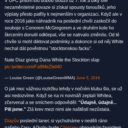
V UFC přitom tou dobou sloužil už 7. rok a díky své
nezaměnitelné povaze si získal spousty fanoušků, jeho
výplaty přesto patřily k nejmenším v organizaci. Když ale v
roce 2016 jako náhradník na poslední chvíli zaskočil do
souboje s Conorem McGregorem a ve druhém kole ho
škrcením donutil odklepat, vše se natrvalo změnilo. Od té
chvíle si mohl diktovat podmínky a dokonce si od něj White
nechal dát pověstnou "stocktonskou facku".
Nate Diaz giving Dana White the Stockton slap
pic.twitter.com/Fa9MeZbd40
— Louise Green (@LouiseGreenMMA)
June 5, 2016
O jak moc vážnou roztržku tehdy v nočním klubu šlo, se už
asi nedozvíme. Když se na ni novináři zeptali Whitea,
zčervenal a se smíchem odpověděl:
"Údajně, údajně...
Pili jsme."
Zlá krev mezi nimi ale naštěstí nezůstala.
Diazův
poslední tanec si vychutnáme v neděli ráno
našeho času. Ačkoliv bude
Chimaev
obrovským favoritem,