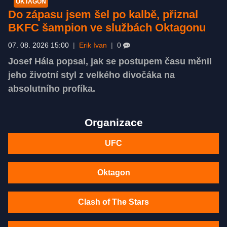
OKTAGON
Do zápasu jsem šel po kalbě, přiznal
BKFC šampion ve službách Oktagonu
07. 08. 2026 15:00
|
Erik Ivan
|
0
Josef Hála popsal, jak se postupem času měnil
jeho životní styl z velkého divočáka na
absolutního profíka.
Organizace
UFC
Oktagon
Clash of The Stars