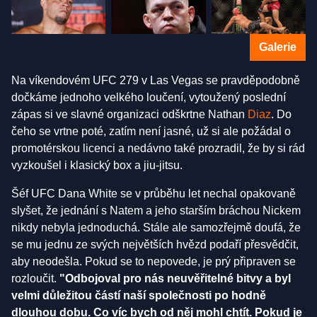
Galerie
Na víkendovém UFC 279 v Las Vegas se pravděpodobně
dočkáme jednoho velkého loučení, vytoužený poslední
zápas si ve slavné organizaci odškrtne Nathan
Diaz
. Do
čeho se vrtne poté, zatím není jasné, už si ale požádal o
promotérskou licenci a nedávno také prozradil, že by si rád
vyzkoušel i klasický box a jiu-jitsu.
Šéf UFC Dana White se v průběhu let nechal opakovaně
slyšet, že jednání s Natem a jeho starším bráchou Nickem
nikdy nebyla jednoduchá. Stále ale samozřejmě doufá, že
se mu jednu ze svých největších hvězd podaří přesvědčit,
aby neodešla. Pokud se to nepovede, je prý připraven se
rozloučit.
"Odbojoval pro nás neuvěřitelné bitvy a byl
velmi důležitou částí naší společnosti po hodně
dlouhou dobu. Co víc bych od něj mohl chtít. Pokud je