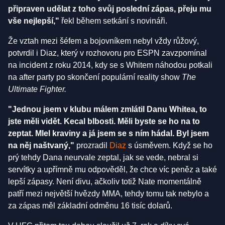
připraven udělat z toho svůj poslední zápas, přeju mu
vše nejlepší,"
řekl během setkání s novináři.
Že vztah mezi šéfem a bojovníkem nebyl vždy růžový,
potvrdil i Diaz, který v rozhovoru pro ESPN zavzpomínal
na incident z roku 2014, kdy se s Whitem náhodou potkali
na after party po skončení populární reality show
The
Ultimate Fighter.
"Jednou jsem v klubu málem zmlátil Danu Whitea, to
jste měli vidět. Kecal blbosti. Měli byste se ho na to
zeptat. Mlel kraviny a já jsem se s ním hádal. Byl jsem
na něj naštvaný,"
prozradil
Diaz
s úsměvem. Když se ho
prý tehdy Dana neurvale zeptal, jak se vede, nebral si
servítky a upřímně mu odpověděl, že chce víc peněz a také
lepší zápasy. Není divu, ačkoliv totiž Nate momentálně
patří mezi největší hvězdy MMA, tehdy tomu tak nebylo a
za zápas měl základní odměnu 16 tisíc dolarů.