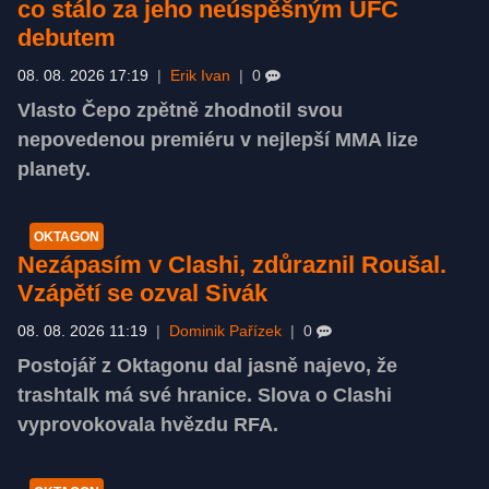
co stálo za jeho neúspěšným UFC
debutem
08. 08. 2026 17:19
|
Erik Ivan
|
0
Vlasto Čepo zpětně zhodnotil svou
nepovedenou premiéru v nejlepší MMA lize
planety.
OKTAGON
Nezápasím v Clashi, zdůraznil Roušal.
Vzápětí se ozval Sivák
08. 08. 2026 11:19
|
Dominik Pařízek
|
0
Postojář z Oktagonu dal jasně najevo, že
trashtalk má své hranice. Slova o Clashi
vyprovokovala hvězdu RFA.