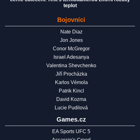
teplot
Bojovníci
Nate Diaz
Jon Jones
Conor McGregor
Israel Adesanya
Valentina Shevchenko
Jiří Procházka
Karlos Vémola
Patrik Kincl
David Kozma
Lucie Pudilová
Games.cz
EA Sports UFC 5
Assassin's Creed