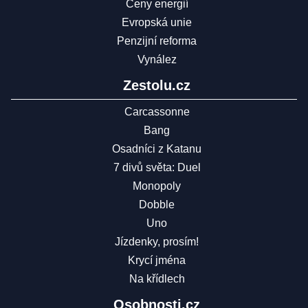
Ceny energií
Evropská unie
Penzijní reforma
Vynález
Zestolu.cz
Carcassonne
Bang
Osadníci z Katanu
7 divů světa: Duel
Monopoly
Dobble
Uno
Jízdenky, prosím!
Krycí jména
Na křídlech
Osobnosti.cz