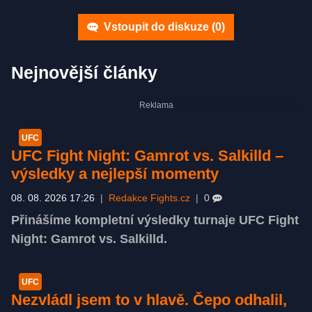
Vstoupit do diskuze (
0
)
Nejnovější články
UFC
UFC Fight Night: Gamrot vs. Salkilld –
výsledky a nejlepší momenty
08. 08. 2026 17:26
|
Redakce Fights.cz
|
0
Přinášíme kompletní výsledky turnaje UFC Fight
Night: Gamrot vs. Salkilld.
UFC
Nezvládl jsem to v hlavě. Čepo odhalil,