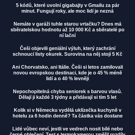
5 kódů, které uvolní gigabajty v Gmailu za pár
minut. Fungují roky, ale moc lidí je nezná
Nemáte v garáži tuhle starou vrtačku? Dnes má
sběratelskou hodnotu až 10 000 Kč a sběratelé po
ní lační
Češi objevili geniální výluh, který zachrání
schnoucí listy okurek. Surovina na něj stojí 5 Kč
Ani Chorvatsko, ani Itálie. Češi si letos zamilovali
novou evropskou destinaci, kde je o 45 % méně
lidí a o 40 % levněji
Nepochopitelná chyba seniorek s barvou vlasů.
Dělají ji každé 3 týdny a přidávají si tím 5 let
Kolik si v Německu vydělá uklízečka kuchyně v
hotelu za 6 hodin denně? Ta částka vás dostane
Lidé vůbec neví, jestli ve vedrech nosit bílé nebo
černé oblečení. Test s termokamerou změřil rozdíly