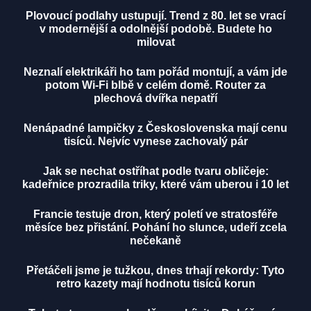
Plovoucí podlahy ustupují. Trend z 80. let se vrací
v modernější a odolnější podobě. Budete ho
milovat
Neznalí elektrikáři ho tam pořád montují, a vám jde
potom Wi-Fi blbě v celém domě. Router za
plechová dvířka nepatří
Nenápadné lampičky z Československa mají cenu
tisíců. Nejvíc vynese zachovalý pár
Jak se nechat ostříhat podle tvaru obličeje:
kadeřnice prozradila triky, které vám uberou i 10 let
Francie testuje dron, který poletí ve stratosféře
měsíce bez přistání. Pohání ho slunce, udeří zcela
nečekaně
Přetáčeli jsme je tužkou, dnes trhají rekordy: Tyto
retro kazety mají hodnotu tisíců korun