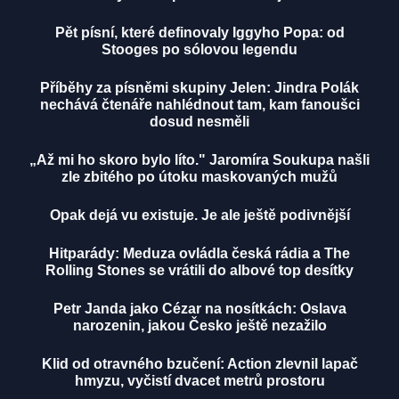
Pět písní, které definovaly Iggyho Popa: od
Stooges po sólovou legendu
Příběhy za písněmi skupiny Jelen: Jindra Polák
nechává čtenáře nahlédnout tam, kam fanoušci
dosud nesměli
„Až mi ho skoro bylo líto." Jaromíra Soukupa našli
zle zbitého po útoku maskovaných mužů
Opak dejá vu existuje. Je ale ještě podivnější
Hitparády: Meduza ovládla česká rádia a The
Rolling Stones se vrátili do albové top desítky
Petr Janda jako Cézar na nosítkách: Oslava
narozenin, jakou Česko ještě nezažilo
Klid od otravného bzučení: Action zlevnil lapač
hmyzu, vyčistí dvacet metrů prostoru