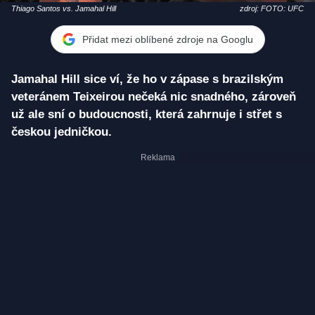
Thiago Santos vs. Jamahal Hill
zdroj: FOTO: UFC
Přidat mezi oblíbené zdroje na Googlu
Jamahal Hill sice ví, že ho v zápase s brazilským
veteránem Teixeirou nečeká nic snadného, zároveň
už ale sní o budoucnosti, která zahrnuje i střet s
českou jedničkou.