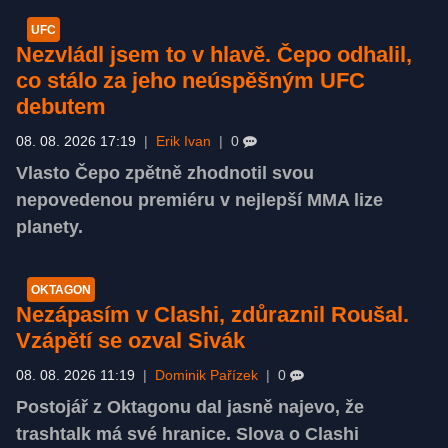
UFC
Nezvládl jsem to v hlavě. Čepo odhalil,
co stálo za jeho neúspěšným UFC
debutem
08. 08. 2026 17:19
|
Erik Ivan
|
0
Vlasto Čepo zpětně zhodnotil svou
nepovedenou premiéru v nejlepší MMA lize
planety.
OKTAGON
Nezápasím v Clashi, zdůraznil Roušal.
Vzápětí se ozval Sivák
08. 08. 2026 11:19
|
Dominik Pařízek
|
0
Postojář z Oktagonu dal jasně najevo, že
trashtalk má své hranice. Slova o Clashi