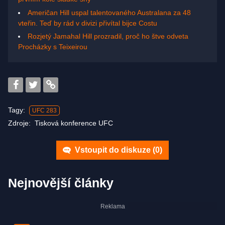
Američan Hill uspal talentovaného Australana za 48
vteřin. Teď by rád v divizi přivítal bijce Costu
Rozjetý Jamahal Hill prozradil, proč ho štve odveta
Procházky s Teixeirou
Tagy:
UFC 283
Zdroje:
Tisková konference UFC
Vstoupit do diskuze (
0
)
Nejnovější články