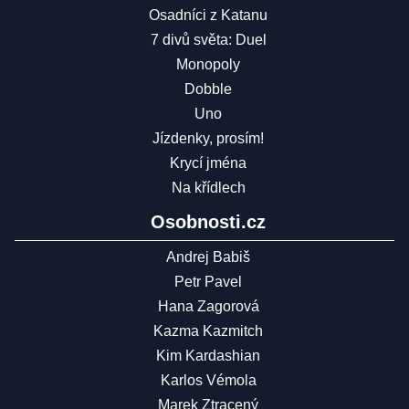
Osadníci z Katanu
7 divů světa: Duel
Monopoly
Dobble
Uno
Jízdenky, prosím!
Krycí jména
Na křídlech
Osobnosti.cz
Andrej Babiš
Petr Pavel
Hana Zagorová
Kazma Kazmitch
Kim Kardashian
Karlos Vémola
Marek Ztracený