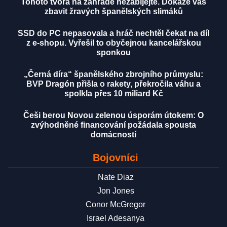
Tohoto tvora na zahradě nezabíjejte. Dokáže vás
zbavit žravých španělských slimáků
SSD do PC nepasovala a hráč nechtěl čekat na díl
z e-shopu. Vyřešil to obyčejnou kancelářskou
sponkou
„Černá díra“ španělského zbrojního průmyslu:
BVP Dragón přišla o rakety, překročila váhu a
spolkla přes 10 miliard Kč
Češi berou Novou zelenou úsporám útokem: O
zvýhodněné financování požádala spousta
domácností
Bojovníci
Nate Diaz
Jon Jones
Conor McGregor
Israel Adesanya