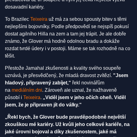
dosavadní kariéry.
To Brazilec
Teixeira
už má za sebou spousty bitev s těmi
nejlepšími bojovníky. Podle předpovědí se nejspíš pokusí
dostat agilního Hilla na zem a tam jej trápit. Je ale dobře
známo, že Glover má hodně odolnou bradu a dokáže
rozdat tvrdé údery i v postoji. Máme se tak rozhodně na co
těšit.
Přestože Jamahal zkušenosti a kvality svého soupeře
uznává, je přesvědčený, že mladá dravost zvítězí.
"Jsem
hladový, připravený zabíjet,“
řekl novinářům
na
mediálním dni
. Zároveň ale uznal, že nažhaveně
působí i
Teixeira
.
„Viděl jsem v jeho očích oheň. Viděl
jsem, že je připraven jít do války.“
„Řekl bych, že Glover bude pravděpodobně největší
zkouškou mé kariéry. Už kvůli jeho celkové kariéře, na
jaké úrovni bojoval a díky zkušenostem, jaké má