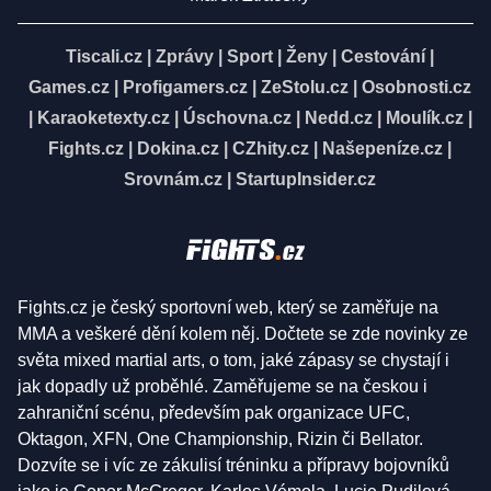
Tiscali.cz
|
Zprávy
|
Sport
|
Ženy
|
Cestování
|
Games.cz
|
Profigamers.cz
|
ZeStolu.cz
|
Osobnosti.cz
|
Karaoketexty.cz
|
Úschovna.cz
|
Nedd.cz
|
Moulík.cz
|
Fights.cz
|
Dokina.cz
|
CZhity.cz
|
Našepeníze.cz
|
Srovnám.cz
|
StartupInsider.cz
Fights.cz je český sportovní web, který se zaměřuje na
MMA a veškeré dění kolem něj. Dočtete se zde novinky ze
světa mixed martial arts, o tom, jaké zápasy se chystají i
jak dopadly už proběhlé. Zaměřujeme se na českou i
zahraniční scénu, především pak organizace UFC,
Oktagon, XFN, One Championship, Rizin či Bellator.
Dozvíte se i víc ze zákulisí tréninku a přípravy bojovníků