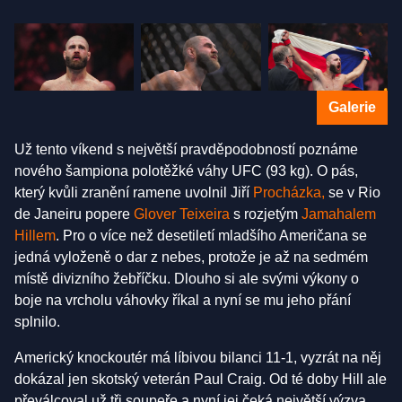
Galerie
Už tento víkend s největší pravděpodobností poznáme
nového šampiona polotěžké váhy UFC (93 kg). O pás,
který kvůli zranění ramene uvolnil Jiří
Procházka,
se v Rio
de Janeiru popere
Glover Teixeira
s rozjetým
Jamahalem
Hillem
. Pro o více než desetiletí mladšího Američana se
jedná vyloženě o dar z nebes, protože je až na sedmém
místě divizního žebříčku. Dlouho si ale svými výkony o
boje na vrcholu váhovky říkal a nyní se mu jeho přání
splnilo.
Americký knockoutér má líbivou bilanci 11-1, vyzrát na něj
dokázal jen skotský veterán Paul Craig. Od té doby Hill ale
převálcoval už tři soupeře a nyní jej čeká největší výzva