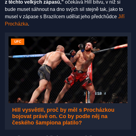
z těchto velkých zápasů,“
očekává Hill bitvu, v níž si
bude muset sáhnout na dno svých sil stejně tak, jako to
musel v zápase s Brazilcem udělat jeho předchůdce
Jiří
Procházka
.
UFC
Hill vysvětlil, proč by měl s Procházkou
bojovat právě on. Co by podle něj na
českého šampiona platilo?