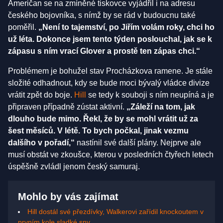
Američan se na zmíněné tiskovce vyjádřil i na adresu
českého bojovníka, s nímž by se rád v budoucnu také
poměřil.
„Není to tajemství, po Jiřím volám roky, chci ho
už léta. Dokonce jsem tento týden poslouchal, jak se k
zápasu s ním vrací Glover a prostě ten zápas chci.“
Problémem je bohužel stav Procházkova ramene. Je stále
složité odhadnout, kdy se bude moci bývalý vládce divize
vrátit zpět do boje.
Hill
se tedy k souboji s ním neupíná a je
připraven případně zústat aktivní.
„Záleží na tom, jak
dlouho bude mimo. Řekl, že by se mohl vrátit už za
šest měsíců. V létě. To bych počkal, jinak vezmu
dalšího v pořadí,“
nastínil své další plány. Nejprve ale
musí obstát ve zkoušce, kterou v posledních čtyřech letech
úspěšně zvládl jenom český samuraj.
Mohlo by vás zajímat
Hill dostál své přezdívky, Walkerovi zařídil knockoutem v
prvním kole sladké sny