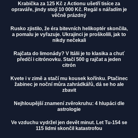
Krabička za 125 Kč z Actionu ušetří tisíce za
opraváře, jindy stojí 10 000 Kč. Regál s nářadím je
věčně prázdný
Rusko zjistilo, že éra bitevních helikoptér skončila,
a pomalu je vyřazuje. Ukrajinci je proškolili, jak to
nikdy nečekali
Rajčata do limonády? V Itálii je to klasika a chuť
předčí i citrónovku. Stačí 500 g rajčat a jeden
citrón
Kvete i v zimě a stačí mu kousek kořínku. Ptačinec
žabinec je noční můra zahrádkářů, dá se ho ale
zbavit
Nejhloupější znamení zvěrokruhu: 4 hlupáci dle
astrologie
Ve vzduchu vydržel jen devět minut. Let Tu-154 se
115 lidmi skončil katastrofou