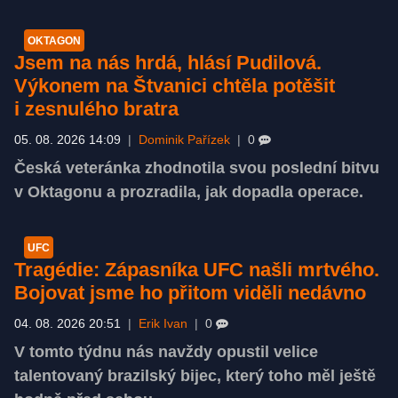
OKTAGON
Jsem na nás hrdá, hlásí Pudilová.
Výkonem na Štvanici chtěla potěšit
i zesnulého bratra
05. 08. 2026 14:09
|
Dominik Pařízek
|
0
Česká veteránka zhodnotila svou poslední bitvu
v Oktagonu a prozradila, jak dopadla operace.
UFC
Tragédie: Zápasníka UFC našli mrtvého.
Bojovat jsme ho přitom viděli nedávno
04. 08. 2026 20:51
|
Erik Ivan
|
0
V tomto týdnu nás navždy opustil velice
talentovaný brazilský bijec, který toho měl ještě