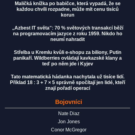
Maličká knížka po babičce, která vypadá, že se
každou chvíli rozpadne, může mít cenu tisíců
korun
„Azbest IT světa“: 70 % světových transakcí běží
na programovacím jazyce z roku 1959. Nikdo ho
neumí nahradit
Střelba u Kremlu kvůli e-shopu za biliony, Putin
panikaří. Wildberries ovládají kavkazské klany a
teď po něm jde i Kyjev
Tato matematická hádanka nachytala už tisíce lidí.
Příklad 18 : 3 + 7 × 5 správně spočítají jen lidé, kteří
znají pořadí operací
Bojovníci
Nate Diaz
Jon Jones
Conor McGregor