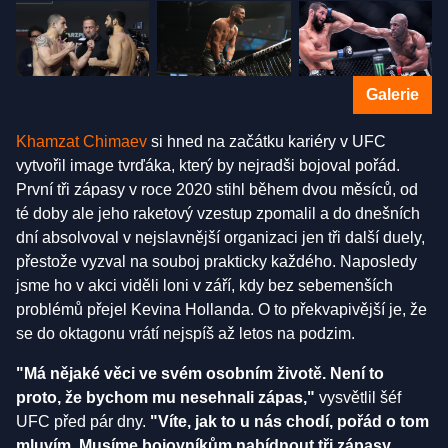
Galerie
Khamzat Chimaev
si hned na začátku kariéry v UFC
vytvořil image tvrďáka, který by nejradši bojoval pořád.
První tři zápasy v roce 2020 stihl během dvou měsíců, od
té doby ale jeho raketový vzestup zpomalil a do dnešních
dní absolvoval v nejslavnější organizaci jen tři další duely,
přestože vyzval na souboj prakticky každého. Naposledy
jsme ho v akci viděli loni v září, kdy bez sebemenších
problémů přejel Kevina Hollanda. O to překvapivější je, že
se do oktagonu vrátí nejspíš až letos na podzim.
"Má nějaké věci ve svém osobním životě. Není to
proto, že bychom mu nesehnali zápas,"
vysvětlil šéf
UFC před pár dny.
"Víte, jak to u nás chodí, pořád o tom
mluvím. Musíme bojovníkům nabídnout tři zápasy