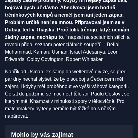
zápasy žádné problémy. Kdyby mi nějaký zápas dali,
bojoval bych už dávno. Absolvoval jsem hodně
tréninkových kempů a neměl jsem ani jeden zápas.
Problém určitě není se mnou. Připravoval jsem se v
Dubaji, teď v Thajsku. Proč tolik trénuju, když nemám
žádný zápas, nechápu to,"
napsal na sociálních sítích a
rovnou přidal seznam potenciálních soupeřů – Bellal
Muhammad, Kamaru Usman, Israel Adesanya, Leon
Edwards, Colby Covington, Robert Whittaker.
Například Usman, ex-šampion welterové divize, se před
pár dny nechal slyšet, že by o souboj s Čečencem měl
zájem, i kdyby měl proběhnout ve vyšší váhové kategorii.
Čekat do podzimu se moc nechtělo ani Paulu Costovi, se
kterým měl Khamzat v minulosti spory v tělocvičně. Pro
matchmakery by tedy nemělo být těžké ho s někým
napárovat.
Mohlo by vás zajímat