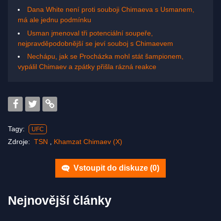
Dana White není proti souboji Chimaeva s Usmanem,
má ale jednu podmínku
Usman jmenoval tři potenciální soupeře,
nejpravděpodobnější se jeví souboj s Chimaevem
Nechápu, jak se Procházka mohl stát šampionem,
vypálil Chimaev a zpátky přišla rázná reakce
Tagy:
UFC
Zdroje:
TSN
,
Khamzat Chimaev (X)
Vstoupit do diskuze (
0
)
Nejnovější články