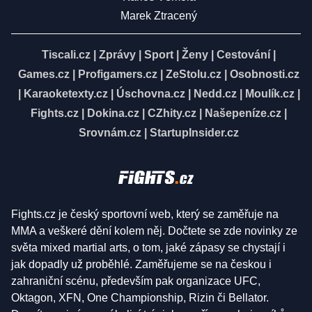
Marek Ztracený
Tiscali.cz
|
Zprávy
|
Sport
|
Ženy
|
Cestování
|
Games.cz
|
Profigamers.cz
|
ZeStolu.cz
|
Osobnosti.cz
|
Karaoketexty.cz
|
Úschovna.cz
|
Nedd.cz
|
Moulík.cz
|
Fights.cz
|
Dokina.cz
|
CZhity.cz
|
Našepeníze.cz
|
Srovnám.cz
|
StartupInsider.cz
Fights.cz je český sportovní web, který se zaměřuje na
MMA a veškeré dění kolem něj. Dočtete se zde novinky ze
světa mixed martial arts, o tom, jaké zápasy se chystají i
jak dopadly už proběhlé. Zaměřujeme se na českou i
zahraniční scénu, především pak organizace UFC,
Oktagon, XFN, One Championship, Rizin či Bellator.