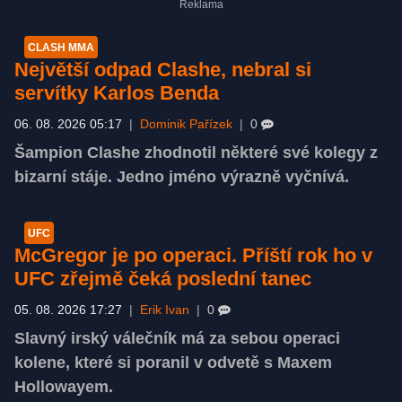
CLASH MMA
Největší odpad Clashe, nebral si
servítky Karlos Benda
06. 08. 2026 05:17
|
Dominik Pařízek
|
0
Šampion Clashe zhodnotil některé své kolegy z
bizarní stáje. Jedno jméno výrazně vyčnívá.
UFC
McGregor je po operaci. Příští rok ho v
UFC zřejmě čeká poslední tanec
05. 08. 2026 17:27
|
Erik Ivan
|
0
Slavný irský válečník má za sebou operaci
kolene, které si poranil v odvetě s Maxem
Hollowayem.