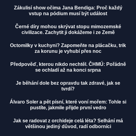
Zákulisí show očima Jana Bendiga: Proč každý
vstup na pódium musí být událost
Černé díry mohou skrývat stopu mimozemské
civilizace. Zachytit ji dokážeme i ze Země
Octomilky v kuchyni? Zapomeňte na plácačku, trik
za korunu je vyhubí přes noc
Předpověď, kterou nikdo nechtěl. ČHMÚ: Pořádně
se ochladí až na konci srpna
Je běhání dole bez opravdu tak zdravé, jak se
tvrdí?
Álvaro Soler a pět písní, které voní mořem: Tohle si
pustíte, jakmile přijde první vedro
Jak se radovat z orchideje celá léta? Selhání má
většinou jediný důvod, radí odborníci