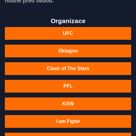
hodně před sebou.
Organizace
UFC
Oktagon
Clash of The Stars
PFL
KSW
I am Figter