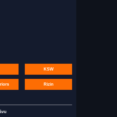
KSW
riors
Rizin
kávu