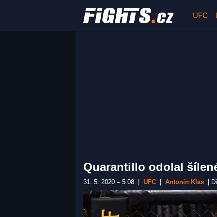
UFC
Quarantillo odolal šílen
31. 5. 2020 – 5:08
|
UFC
|
Antonín Klas
|
D