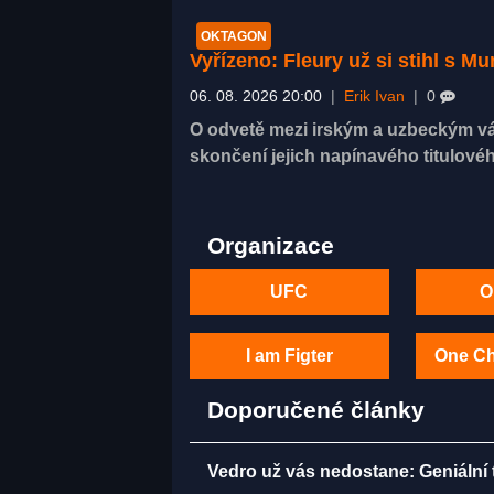
OKTAGON
Vyřízeno: Fleury už si stihl s 
06. 08. 2026 20:00
|
Erik Ivan
|
0
O odvetě mezi irským a uzbeckým vá
skončení jejich napínavého titulovéh
Organizace
UFC
O
I am Figter
One C
Doporučené články
Vedro už vás nedostane: Geniální t