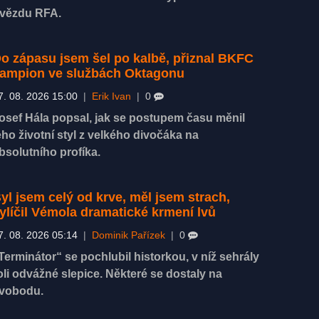
vězdu RFA.
o zápasu jsem šel po kalbě, přiznal BKFC
ampion ve službách Oktagonu
7. 08. 2026 15:00
|
Erik Ivan
|
0
osef Hála popsal, jak se postupem času měnil
eho životní styl z velkého divočáka na
bsolutního profíka.
yl jsem celý od krve, měl jsem strach,
ylíčil Vémola dramatické krmení lvů
7. 08. 2026 05:14
|
Dominik Pařízek
|
0
Terminátor“ se pochlubil historkou, v níž sehrály
oli odvážné slepice. Některé se dostaly na
vobodu.