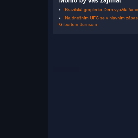
Mohlo by vás zajímat
Brazilská graplerka Dern využila šanc
Na dnešním UFC se v hlavním zápase
Gilbertem Burnsem