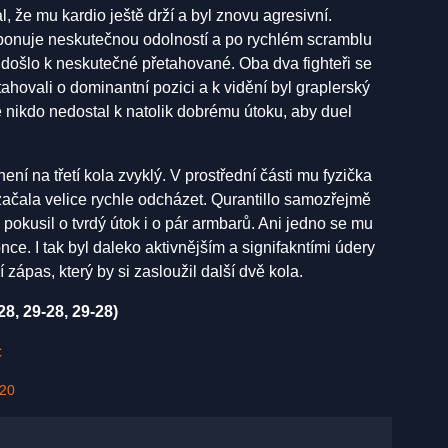
 že mu kardio ještě drží a byl znovu agresivní.
isponuje neskutečnou odolností a po rychlém scramblu
 došlo k neskutečné přetahované. Oba dva fighteři se
ahovali o dominantní pozici a k vidění byl graplerský
 se nikdo nedostal k natolik dobrému útoku, aby duel
není na třetí kola zvyklý. V prostřední části mu fyzička
 začala velice rychle odcházet. Qurantillo samozřejmě
pokusil o tvrdý útok i o pár armbarů. Ani jedno se mu
e. I tak byl daleko aktivnějším a signifakntími údery
 zápas, který by si zasloužil další dvě kola.
28, 29-28, 29-28)
c
020