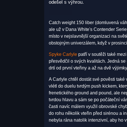
odešel s výhrou.
Catch weight 150 liber (domluvená vá
ale už v Dana White's Contender Series
místo v nejslavnější organizaci na svět
obstojným univerzálem, když v prosinci
Spyke Carlyle
patří v soutěži také mezi
přesvědčil o svých kvalitách. Jedná se
drtí od první vteřiny a až na dvě výjim
A Carlyle chtěl dostát své pověsti tak
vlétl do duelu tvrdým push kickem, kte
frenetického ground and pound, ale ne
tvrdou hlavu a sám se po počáteční váni
časti navíc málem využil obrovské chy
do rohu několik vteřin před sirénou a i
nebyla rána natolik intenzivní, aby ho 