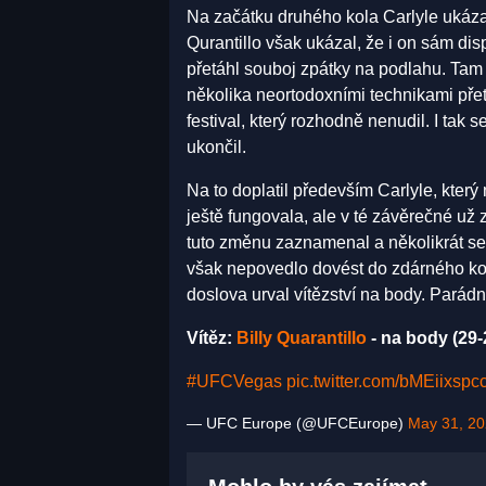
Na začátku druhého kola Carlyle ukázal,
Qurantillo však ukázal, že i on sám d
přetáhl souboj zpátky na podlahu. Tam
několika neortodoxními technikami přet
festival, který rozhodně nenudil. I tak
ukončil.
Na to doplatil především Carlyle, který 
ještě fungovala, ale v té závěrečné už
tuto změnu zaznamenal a několikrát se 
však nepovedlo dovést do zdárného konc
doslova urval vítězství na body. Parádní
Vítěz:
Billy Quarantillo
- na body (29-
#UFCVegas
pic.twitter.com/bMEiixspc
— UFC Europe (@UFCEurope)
May 31, 2