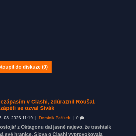
toupit do diskuze (
0
)
ezápasím v Clashi, zdůraznil Roušal.
zápětí se ozval Sivák
8. 08. 2026 11:19
|
Dominik Pařízek
|
0
ostojář z Oktagonu dal jasně najevo, že trashtalk
á své hranice. Slova o Clashi vyprovokovala