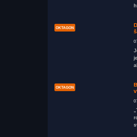
h
D
OKTAGON
š
0
J
j
a
B
OKTAGON
v
0
„
r
s