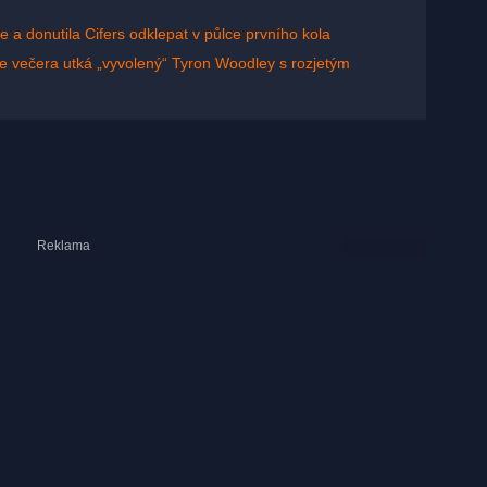
e a donutila Cifers odklepat v půlce prvního kola
 večera utká „vyvolený“ Tyron Woodley s rozjetým