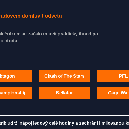
Muradovem domluvit odvetu
lečníkem se začalo mluvit prakticky ihned po
o střetu.
ktagon
Clash of The Stars
PFL
hampionship
Bellator
Cage War
rik udrží nápoj ledový celé hodiny a zachrání i milovanou 