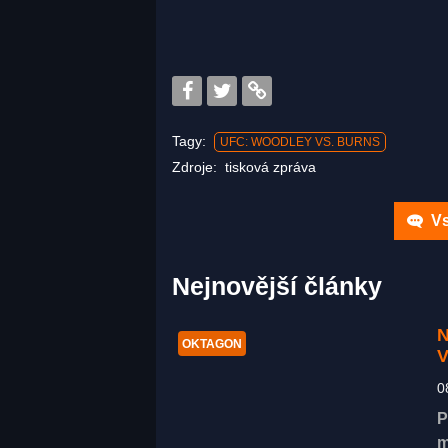
Tagy:
UFC: WOODLEY VS. BURNS
Zdroje:
tisková zpráva
Vs
Nejnovější články
N
OKTAGON
V
0
P
m