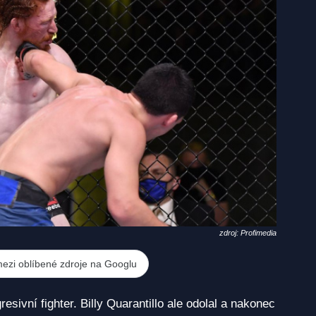
zdroj: Profimedia
mezi oblíbené zdroje na Googlu
sivní fighter. Billy Quarantillo ale odolal a nakonec