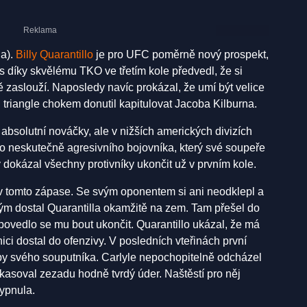
ha).
Billy Quarantillo
je pro UFC poměrně nový prospekt,
 díky skvělému TKO ve třetím kole předvedl, že si
ě zaslouží. Naposledy navíc prokázal, že umí být velice
 triangle chokem donutil kapitulovat Jacoba Kilburna.
 absolutní nováčky, ale v nižších amerických divizích
 o neskutečně agresivního bojovníka, který své soupeře
ky dokázal všechny protivníky ukončit už v prvním kole.
é v tomto zápase. Se svým oponentem si ani neodklepl a
rým dostal Quarantilla okamžitě na zem. Tam přešel do
povedlo se mu bout ukončit. Quarantillo ukázal, že má
ci dostal do ofenzivy. V posledních vteřinách první
by svého souputníka. Carlyle nepochopitelně odcházel
nkasoval zezadu hodně tvrdý úder. Naštěstí pro něj
vypnula.