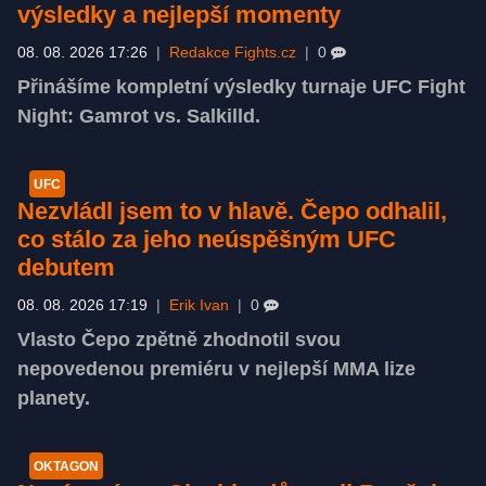
výsledky a nejlepší momenty
08. 08. 2026 17:26
|
Redakce Fights.cz
|
0
Přinášíme kompletní výsledky turnaje UFC Fight
Night: Gamrot vs. Salkilld.
UFC
Nezvládl jsem to v hlavě. Čepo odhalil,
co stálo za jeho neúspěšným UFC
debutem
08. 08. 2026 17:19
|
Erik Ivan
|
0
Vlasto Čepo zpětně zhodnotil svou
nepovedenou premiéru v nejlepší MMA lize
planety.
OKTAGON