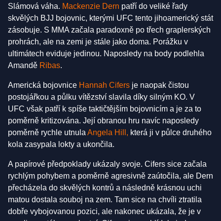
Slámová váha.
Mackenzie Dern
patří do veliké řady
skvělých BJJ bojovnic, kterými UFC tento jihoamerický stát
zásobuje. S MMA začala paradoxně po třech graplerských
prohrách, ale na zemi je stále jako doma. Porážku v
ultimátech eviduje jedinou. Naposledy na body podlehla
Amandě
Ribas
.
Americká bojovnice
Hannah Cifers
je naopak čistou
postojářkou a půlku vítězství slavila díky silným KO. V
UFC však patří k spíše taktičtějším bojovnicím a je za to
poměrně kritizována. Její obranou hru navíc naposledy
poměrně rychle utnula
Angela Hill,
která ji v půlce druhého
kola zasypala lokty a ukončila.
A papírové předpoklady ukázaly svoje. Cifers sice začala
rychlým pohybem a poměrně agresivně zaútočila, ale Dern
přecházela do skvělých kontrů a následně krásnou uchi
matou dostala souboj na zem. Tam sice na chvíli ztratila
dobře vybojovanou pozici, ale nakonec ukázala, že je v