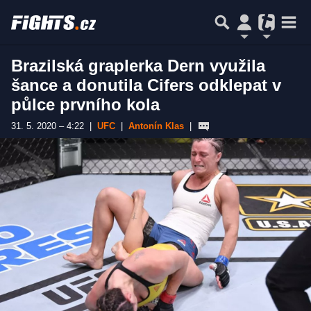
Brazilská graplerka Dern využila
šance a donutila Cifers odklepat v
půlce prvního kola
31. 5. 2020 – 4:22
|
UFC
|
Antonín Klas
|