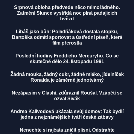
Srpnová obloha předvede něco mimořádného.
Zatmění Slunce vystřídá noc plná padajících
hvězd
Líbáš jako bůh: Poledňáková dostala stopku,
Bartoška odmítl sportovat a ústřední píseň, která
film přerostla
Poslední hodiny Freddieho Mercuryho: Co se
skutečně dělo 24. listopadu 1991
Žádná mouka, žádný cukr, žádné mléko, jídelníček
Ronalda je záměrně jednotvárný
Nezápasím v Clashi, zdůraznil Roušal. Vzápětí se
ozval Sivák
Andrea Kalivodová ukázala svůj domov: Tak bydlí
jedna z nejznámějších tváří české zábavy
Nenechte si rajčata zničit plísní. Odstraňte