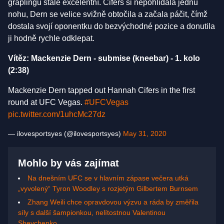
graplingu stále excelentní. Cifers si nepohlídala jednu
nohu, Dern se velice svižně obtočila a začala páčit, čímž
dostala svojí oponentku do bezvýchodné pozice a donutila
ji hodně rychle odklepat.
Vítěz: Mackenzie Dern - submise (kneebar) - 1. kolo
(2:38)
Mackenzie Dern tapped out Hannah Cifers in the first
round at UFC Vegas.
#UFCVegas
pic.twitter.com/1uhcMc27dz
— ilovesportsyes (@ilovesportsyes)
May 31, 2020
Mohlo by vás zajímat
Na dnešním UFC se v hlavním zápase večera utká
„vyvolený“ Tyron Woodley s rozjetým Gilbertem Burnsem
Zhang Weili chce opravdovou výzvu a ráda by změřila
síly s další šampionkou, nelítostnou Valentinou
Shevchenko