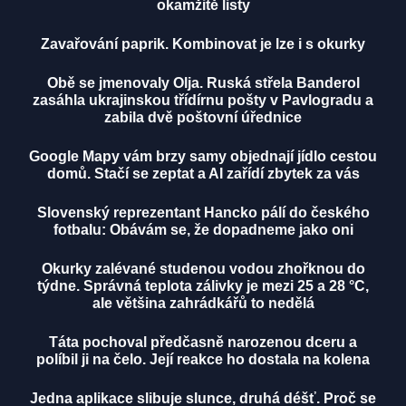
okamžitě listy
Zavařování paprik. Kombinovat je lze i s okurky
Obě se jmenovaly Olja. Ruská střela Banderol
zasáhla ukrajinskou třídírnu pošty v Pavlogradu a
zabila dvě poštovní úřednice
Google Mapy vám brzy samy objednají jídlo cestou
domů. Stačí se zeptat a AI zařídí zbytek za vás
Slovenský reprezentant Hancko pálí do českého
fotbalu: Obávám se, že dopadneme jako oni
Okurky zalévané studenou vodou zhořknou do
týdne. Správná teplota zálivky je mezi 25 a 28 °C,
ale většina zahrádkářů to nedělá
Táta pochoval předčasně narozenou dceru a
políbil ji na čelo. Její reakce ho dostala na kolena
Jedna aplikace slibuje slunce, druhá déšť. Proč se