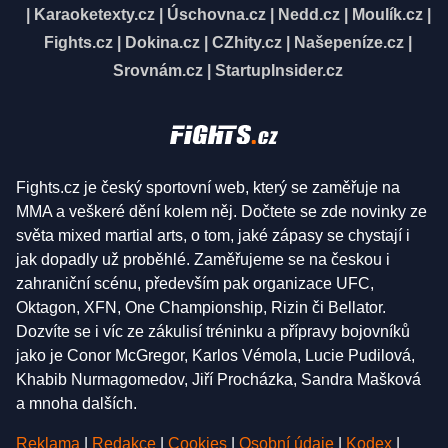
|
Karaoketexty.cz
|
Úschovna.cz
|
Nedd.cz
|
Moulík.cz
|
Fights.cz
|
Dokina.cz
|
CZhity.cz
|
Našepeníze.cz
|
Srovnám.cz
|
StartupInsider.cz
Fights.cz je český sportovní web, který se zaměřuje na
MMA a veškeré dění kolem něj. Dočtete se zde novinky ze
světa mixed martial arts, o tom, jaké zápasy se chystají i
jak dopadly už proběhlé. Zaměřujeme se na českou i
zahraniční scénu, především pak organizace UFC,
Oktagon, XFN, One Championship, Rizin či Bellator.
Dozvíte se i víc ze zákulisí tréninku a přípravy bojovníků
jako je Conor McGregor, Karlos Vémola, Lucie Pudilová,
Khabib Nurmagomedov, Jiří Procházka, Sandra Mašková
a mnoha dalších.
Reklama
|
Redakce
|
Cookies
|
Osobní údaje
|
Kodex
|