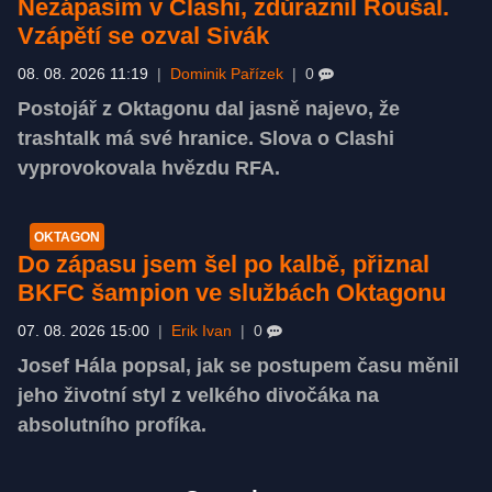
Nezápasím v Clashi, zdůraznil Roušal.
Vzápětí se ozval Sivák
08. 08. 2026 11:19
|
Dominik Pařízek
|
0
Postojář z Oktagonu dal jasně najevo, že
trashtalk má své hranice. Slova o Clashi
vyprovokovala hvězdu RFA.
OKTAGON
Do zápasu jsem šel po kalbě, přiznal
BKFC šampion ve službách Oktagonu
07. 08. 2026 15:00
|
Erik Ivan
|
0
Josef Hála popsal, jak se postupem času měnil
jeho životní styl z velkého divočáka na
absolutního profíka.