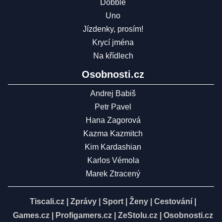
Dobble
Uno
Jízdenky, prosím!
Krycí jména
Na křídlech
Osobnosti.cz
Andrej Babiš
Petr Pavel
Hana Zagorová
Kazma Kazmitch
Kim Kardashian
Karlos Vémola
Marek Ztracený
Tiscali.cz
|
Zprávy
|
Sport
|
Ženy
|
Cestování
|
Games.cz
|
Profigamers.cz
|
ZeStolu.cz
|
Osobnosti.cz