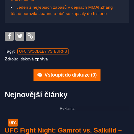
Jeden z nejlepších zápasů v dějinách MMA! Zhang
těsně porazila Joannu a obě se zapsaly do historie
Tagy:
UFC: WOODLEY VS. BURNS
Zdroje:
tisková zpráva
Vstoupit do diskuze (
0
)
Nejnovější články
UFC
UFC Fight Night: Gamrot vs. Salkilld –