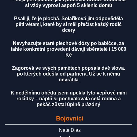
si vždy vyprosí aspoň 5 sklenic domů
Psali jí, že je plochá. Solaříková jim odpověděla
pěti větami, které by si měl přečíst každý rodič
dcery
Nevyhazujte staré plechové dózy po babičce, za
tahle konkrétní provedení dávají sběratelé i 15 000
Kč
Zagorová ve svých pamětech popsala dvě slova,
po kterých odešla od partnera. Už se k němu
nevrátila
K nedělnímu obědu jsem upekla tyto vepřové mini
roládky – náplň si pochvalovala celá rodina a
pekáč zůstal úplně prázdný
Bojovníci
Nate Diaz