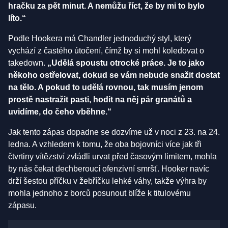
hračku za pět minut. A nemůžu říct, že by mi to bylo
líto.“
Podle Hookera má Chandler jednoduchý styl, který
vychází z častého útočení, čímž by si mohl koledovat o
takedown.
„Udělá spoustu otrocké práce. Je to jako
někoho ostřelovat, dokud se vám nebude snažit dostat
na tělo. A pokud to udělá rovnou, tak musím jenom
prostě nastražit pasti, hodit na něj pár granátů a
uvidíme, do čeho vběhne.“
Jak tento zápas dopadne se dozvíme už v noci z 23. na 24.
ledna. A vzhledem k tomu, že oba bojovníci více jak tři
čtvrtiny vítězství zvládli urvat před časovým limitem, mohla
by nás čekat dechberoucí ofenzivní smršť. Hooker navíc
drží šestou příčku v žebříčku lehké váhy, takže výhra by
mohla jednoho z borců posunout blíže k titulovému
zápasu.