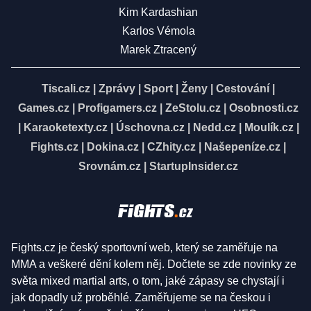
Kim Kardashian
Karlos Vémola
Marek Ztracený
Tiscali.cz
|
Zprávy
|
Sport
|
Ženy
|
Cestování
|
Games.cz
|
Profigamers.cz
|
ZeStolu.cz
|
Osobnosti.cz
|
Karaoketexty.cz
|
Úschovna.cz
|
Nedd.cz
|
Moulík.cz
|
Fights.cz
|
Dokina.cz
|
CZhity.cz
|
Našepeníze.cz
|
Srovnám.cz
|
StartupInsider.cz
Fights.cz je český sportovní web, který se zaměřuje na
MMA a veškeré dění kolem něj. Dočtete se zde novinky ze
světa mixed martial arts, o tom, jaké zápasy se chystají i
jak dopadly už proběhlé. Zaměřujeme se na českou i