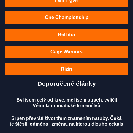
I am Figter
One Championship
Bellator
Cage Warriors
Rizin
Doporučené články
Byl jsem celý od krve, měl jsem strach, vylíčil
Vémola dramatické krmení lvů
Srpen převrátí život třem znamením naruby. Čeká
je štěstí, odměna i změna, na kterou dlouho čekala