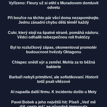
Vyřízeno: Fleury už si stihl s Muradovem domluvit
odvetu
Při bouřce na těchto pár věcí doma nezapomínejte.
Jednu zásadní chybu dělá téměř každý
Cukr, který stojí na špatné straně, pomáhá nádoru.
Vědci odhalili nebezpečnou roli fruktózy
Byl to rozlučkový zápas, okomentoval promotér
budoucnost hvězdy Oktagonu
Chlapec snědl sýr a zemřel. Mohla za to běžná
bakterie
Barbaři nebyli primitivní, ale sofistikovaní. Historii
totiž psali vítězové
AI napadla další firmu. K incidentu došlo u Mety
Pavel Bobek a jeho největší hit: Píseň „Veď mě
dál, cesto má“ se původně jmenovala