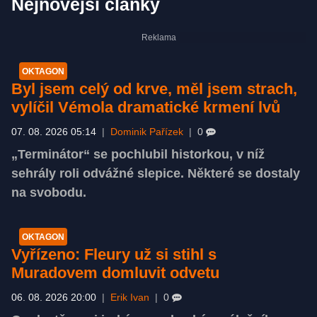
Nejnovější články
OKTAGON
Byl jsem celý od krve, měl jsem strach,
vylíčil Vémola dramatické krmení lvů
07. 08. 2026 05:14
|
Dominik Pařízek
|
0
„Terminátor“ se pochlubil historkou, v níž
sehrály roli odvážné slepice. Některé se dostaly
na svobodu.
OKTAGON
Vyřízeno: Fleury už si stihl s
Muradovem domluvit odvetu
06. 08. 2026 20:00
|
Erik Ivan
|
0