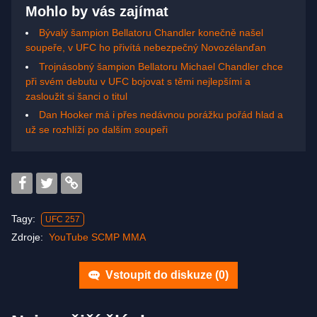
Mohlo by vás zajímat
Bývalý šampion Bellatoru Chandler konečně našel
soupeře, v UFC ho přivítá nebezpečný Novozélanďan
Trojnásobný šampion Bellatoru Michael Chandler chce
při svém debutu v UFC bojovat s těmi nejlepšími a
zasloužit si šanci o titul
Dan Hooker má i přes nedávnou porážku pořád hlad a
už se rozhlíží po dalším soupeři
Tagy:
UFC 257
Zdroje:
YouTube SCMP MMA
Vstoupit do diskuze (
0
)