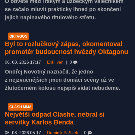
O odvetě mezi irským a uzbeckým válečníkem
se začalo mluvit prakticky ihned po skončení
jejich napínavého titulového střetu.
OKTAGON
Byl to rozlučkový zápas, okomentoval
promotér budoucnost hvězdy Oktagonu
06. 08. 2026 17:17
|
Erik Ivan
|
0
Ondřej Novotný naznačil, že jedno
z nejzvučnějších jmen domácí scény už ve
žlutočerném kolosu nejspíš vídat nebudeme.
CLASH MMA
Největší odpad Clashe, nebral si
servítky Karlos Benda
06. 08. 2026 05:17
|
Dominik Pařízek
|
0