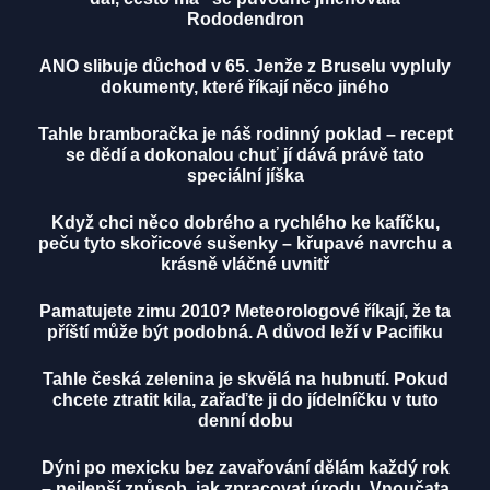
Rododendron
ANO slibuje důchod v 65. Jenže z Bruselu vypluly
dokumenty, které říkají něco jiného
Tahle bramboračka je náš rodinný poklad – recept
se dědí a dokonalou chuť jí dává právě tato
speciální jíška
Když chci něco dobrého a rychlého ke kafíčku,
peču tyto skořicové sušenky – křupavé navrchu a
krásně vláčné uvnitř
Pamatujete zimu 2010? Meteorologové říkají, že ta
příští může být podobná. A důvod leží v Pacifiku
Tahle česká zelenina je skvělá na hubnutí. Pokud
chcete ztratit kila, zařaďte ji do jídelníčku v tuto
denní dobu
Dýni po mexicku bez zavařování dělám každý rok
– nejlepší způsob, jak zpracovat úrodu. Vnoučata