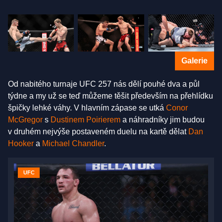
Galerie
Od nabitého turnaje UFC 257 nás dělí pouhé dva a půl
týdne a my už se teď můžeme těšit především na přehlídku
špičky lehké váhy. V hlavním zápase se utká
Conor
McGregor
s
Dustinem Poirierem
a náhradníky jim budou
v druhém nejvýše postaveném duelu na kartě dělat
Dan
Hooker
a
Michael Chandler
.
UFC