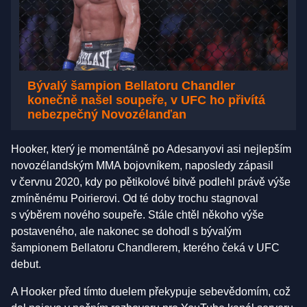
Bývalý šampion Bellatoru Chandler
konečně našel soupeře, v UFC ho přivítá
nebezpečný Novozélanďan
Hooker, který je momentálně po Adesanyovi asi nejlepším
novozélandským MMA bojovníkem, naposledy zápasil
v červnu 2020, kdy po pětikolové bitvě podlehl právě výše
zmíněnému Poirierovi. Od té doby trochu stagnoval
s výběrem nového soupeře. Stále chtěl někoho výše
postaveného, ale nakonec se dohodl s bývalým
šampionem Bellatoru Chandlerem, kterého čeká v UFC
debut.
A Hooker před tímto duelem překypuje sebevědomím, což