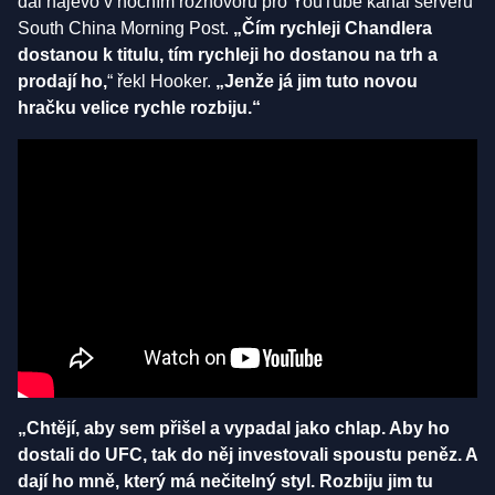
dal najevo v nočním rozhovoru pro YouTube kanál serveru
South China Morning Post.
„Čím rychleji Chandlera
dostanou k titulu, tím rychleji ho dostanou na trh a
prodají ho,
“ řekl Hooker.
„Jenže já jim tuto novou
hračku velice rychle rozbiju.“
„Chtějí, aby sem přišel a vypadal jako chlap. Aby ho
dostali do UFC, tak do něj investovali spoustu peněz. A
dají ho mně, který má nečitelný styl. Rozbiju jim tu