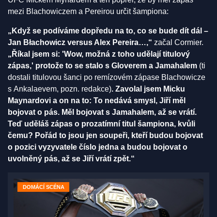
mezi Blachowiczem a Pereirou určit šampiona:
„Když se podíváme dopředu na to, co se bude dít dál –
Jan Błachowicz versus Alex Pereira…,“
začal Cormier.
„Říkal jsem si: 'Wow, možná z toho udělají titulový
zápas,' protože to se stalo s Gloverem a Jamahalem
(ti
dostali titulovou šanci po remízovém zápase Blachowicze
s Ankalaevem, pozn. redakce)
. Zavolal jsem Micku
Maynardovi a on na to: To nedává smysl, Jiří měl
bojovat o pás. Měl bojovat s Jamahalem, až se vrátí.
Teď uděláš zápas o prozatímní titul šampiona, kvůli
čemu? Pořád to jsou jen soupeři, kteří budou bojovat
o pozici vyzyvatele číslo jedna a budou bojovat o
uvolněný pás, až se Jiří vrátí zpět.“
DOMÁCÍ SCÉNA