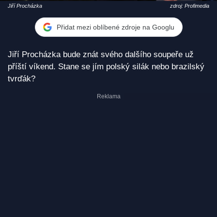
Jiří Procházka
zdroj: Profimedia
Přidat mezi oblíbené zdroje na Googlu
Jiří Procházka bude znát svého dalšího soupeře už
příští víkend. Stane se jím polský silák nebo brazilský
tvrďák?