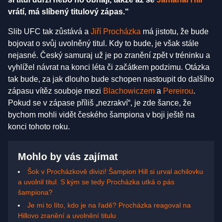
vrátí, má slíbený titulový zápas.“
Slib UFC tak zůstává a
Jiří Procházka
má jistotu, že bude
bojovat o svůj uvolněný titul. Kdy to bude, je však stále
nejasné. Český samuraj už je po zranění zpět v tréninku a
vyhlížel návrat na konci léta či začátkem podzimu. Otázka
tak bude, za jak dlouho bude schopen nastoupit do dalšího
zápasu vítěz souboje mezi
Blachowiczem
a
Pereirou
.
Pokud se v zápase příliš „nezrakví“, je zde šance, že
bychom mohli vidět českého šampiona v boji ještě na
konci tohoto roku.
Mohlo by vás zajímat
Šok v Procházkově divizi! Šampion Hill si urval achilovku
a uvolnil titul. S kým se tedy Procházka utká o pás
šampiona?
Je mi to líto, kdo je na řadě? Procházka reagoval na
Hillovo zranění a uvolnění titulu