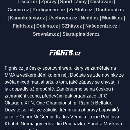
Tiscali.cz
|
Zprávy
|
Sport
|
Ženy
|
Cestování
|
Games.cz
|
Profigamers.cz
|
ZeStolu.cz
|
Osobnosti.cz
|
Karaoketexty.cz
|
Úschovna.cz
|
Nedd.cz
|
Moulík.cz
|
Fights.cz
|
Dokina.cz
|
CZhity.cz
|
Našepeníze.cz
|
Srovnám.cz
|
StartupInsider.cz
Fights.cz je český sportovní web, který se zaměřuje na
MMA a veškeré dění kolem něj. Dočtete se zde novinky ze
světa mixed martial arts, o tom, jaké zápasy se chystají i
jak dopadly už proběhlé. Zaměřujeme se na českou i
zahraniční scénu, především pak organizace UFC,
Oktagon, XFN, One Championship, Rizin či Bellator.
Dozvíte se i víc ze zákulisí tréninku a přípravy bojovníků
jako je Conor McGregor, Karlos Vémola, Lucie Pudilová,
Khabib Nurmagomedov, Jiří Procházka, Sandra Mašková