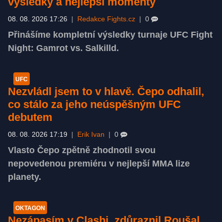
výsledky a nejlepší momenty
08. 08. 2026 17:26
|
Redakce Fights.cz
|
0
Přinášíme kompletní výsledky turnaje UFC Fight
Night: Gamrot vs. Salkilld.
UFC
Nezvládl jsem to v hlavě. Čepo odhalil,
co stálo za jeho neúspěšným UFC
debutem
08. 08. 2026 17:19
|
Erik Ivan
|
0
Vlasto Čepo zpětně zhodnotil svou
nepovedenou premiéru v nejlepší MMA lize
planety.
OKTAGON
Nezápasím v Clashi, zdůraznil Roušal.