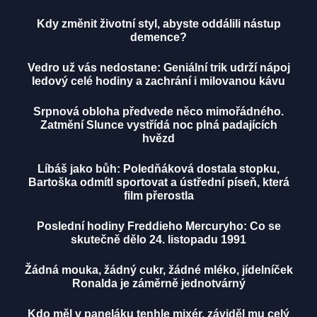
Kdy změnit životní styl, abyste oddálili nástup
demence?
Vedro už vás nedostane: Geniální trik udrží nápoj
ledový celé hodiny a zachrání i milovanou kávu
Srpnová obloha předvede něco mimořádného.
Zatmění Slunce vystřídá noc plná padajících
hvězd
Líbáš jako bůh: Poledňáková dostala stopku,
Bartoška odmítl sportovat a ústřední píseň, která
film přerostla
Poslední hodiny Freddieho Mercuryho: Co se
skutečně dělo 24. listopadu 1991
Žádná mouka, žádný cukr, žádné mléko, jídelníček
Ronalda je záměrně jednotvárný
Kdo měl v paneláku tenhle mixér, záviděl mu celý