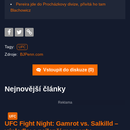
Pereira jde do Procházkovy divize, přivítá ho tam
Blachowicz
Tagy:
UFC
Zdroje:
BJPenn.com
Vstoupit do diskuze (
0
)
Nejnovější články
UFC
UFC Fight Night: Gamrot vs. Salkilld –