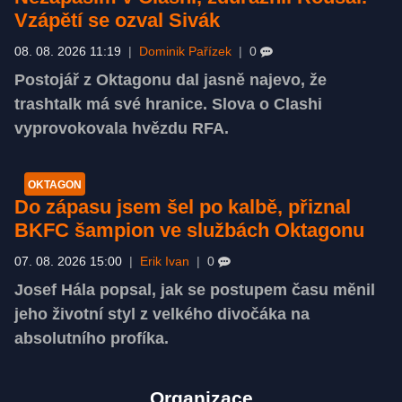
Vzápětí se ozval Sivák
08. 08. 2026 11:19
|
Dominik Pařízek
|
0
Postojář z Oktagonu dal jasně najevo, že
trashtalk má své hranice. Slova o Clashi
vyprovokovala hvězdu RFA.
OKTAGON
Do zápasu jsem šel po kalbě, přiznal
BKFC šampion ve službách Oktagonu
07. 08. 2026 15:00
|
Erik Ivan
|
0
Josef Hála popsal, jak se postupem času měnil
jeho životní styl z velkého divočáka na
absolutního profíka.
Organizace