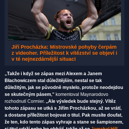
Jiří Procházka: Mistrovské pohyby čerpám
z videoher. Příležitost k vítězství se objeví i
v té nejnezdárnější situaci
„Takže i když se zápas mezi Alexem a Janem
Błachowiczem stal důležitějším, nestal se tak
důležitým, jak se původně myslelo, protože neodejdou
se skutečným pásem,“
komentoval Maynarodovo
rozhodnutí Cormier.
„Ale výsledek bude stejný. Vítěz
tohoto zápasu se utká s Jiřím Procházkou, až se vrátí,
a dostane příležitost bojovat o titul. Pak musíte doufat,
že ten, kdo tento zápas vyhraje a stane se šampionem,
si titul udrží nebo ho obhájí, takže až se
Jamahal Hill