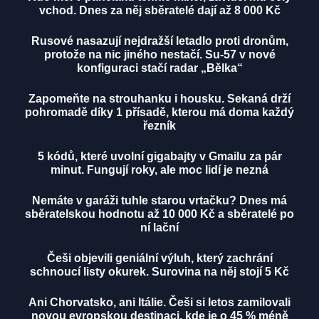
vchod. Dnes za něj sběratelé dají až 8 000 Kč
Rusové nasazují nejdražší letadlo proti dronům,
protože na nic jiného nestačí. Su-57 v nové
konfiguraci stačí radar „Bělka“
Zapomeňte na strouhanku i housku. Sekaná drží
pohromadě díky 1 přísadě, kterou má doma každý
řezník
5 kódů, které uvolní gigabajty v Gmailu za pár
minut. Fungují roky, ale moc lidí je nezná
Nemáte v garáži tuhle starou vrtačku? Dnes má
sběratelskou hodnotu až 10 000 Kč a sběratelé po
ní lační
Češi objevili geniální výluh, který zachrání
schnoucí listy okurek. Surovina na něj stojí 5 Kč
Ani Chorvatsko, ani Itálie. Češi si letos zamilovali
novou evropskou destinaci, kde je o 45 % méně