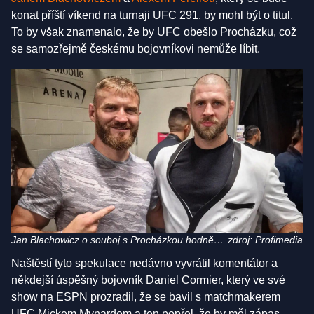
konat příští víkend na turnaji UFC 291, by mohl být o titul.
To by však znamenalo, že by UFC obešlo Procházku, což
se samozřejmě českému bojovníkovi nemůže líbit.
Jan Blachowicz o souboj s Procházkou hodně
zdroj: Profimedia
stál, teď je zklamaný
Naštěstí tyto spekulace nedávno vyvrátil komentátor a
někdejší úspěšný bojovník Daniel Cormier, který ve své
show na ESPN prozradil, že se bavil s matchmakerem
UFC Mickem Mynardem a ten popřel, že by měl zápas