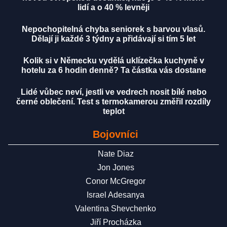
lidí a o 40 % levněji
Nepochopitelná chyba seniorek s barvou vlasů.
Dělají ji každé 3 týdny a přidávají si tím 5 let
Kolik si v Německu vydělá uklízečka kuchyně v
hotelu za 6 hodin denně? Ta částka vás dostane
Lidé vůbec neví, jestli ve vedrech nosit bílé nebo
černé oblečení. Test s termokamerou změřil rozdíly
teplot
Bojovníci
Nate Diaz
Jon Jones
Conor McGregor
Israel Adesanya
Valentina Shevchenko
Jiří Procházka