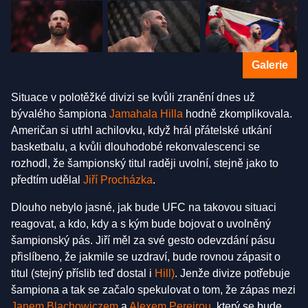
Galerie
Situace v polotěžké divizi se kvůli zranění dnes už
bývalého šampiona
Jamahala Hilla
hodně zkomplikovala.
Američan si utrhl achilovku, když hrál přátelské utkání
basketbalu, a kvůli dlouhodobé rekonvalescenci se
rozhodl, že šampionský titul raději uvolní, stejně jako to
předtím udělal
Jiří Procházka
.
Dlouho nebylo jasné, jak bude UFC na takovou situaci
reagovat, a kdo, kdy a s kým bude bojovat o uvolněný
šampionský pás. Jiří měl za své gesto odevzdání pásu
přislíbeno, že jakmile se uzdraví, bude rovnou zápasit o
titul (stejný příslib teď dostal i
Hill)
. Jenže divize potřebuje
šampiona a tak se začalo spekulovat o tom, že zápas mezi
Janem Blachowiczem
a
Alexem Pereirou
, který se bude