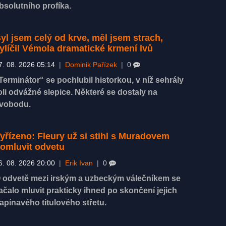
bsolutního profíka.
yl jsem celý od krve, měl jsem strach,
ylíčil Vémola dramatické krmení lvů
7. 08. 2026 05:14
|
Dominik Pařízek
|
0
Terminátor“ se pochlubil historkou, v níž sehrály
oli odvážné slepice. Některé se dostaly na
vobodu.
yřízeno: Fleury už si stihl s Muradovem
omluvit odvetu
6. 08. 2026 20:00
|
Erik Ivan
|
0
 odvetě mezi irským a uzbeckým válečníkem se
ačalo mluvit prakticky ihned po skončení jejich
apínavého titulového střetu.