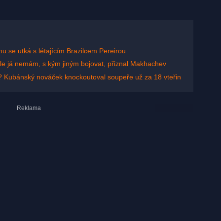
u se utká s létajícím Brazilcem Pereirou
 ale já nemám, s kým jiným bojovat, přiznal Makhachev
? Kubánský nováček knockoutoval soupeře už za 18 vteřin