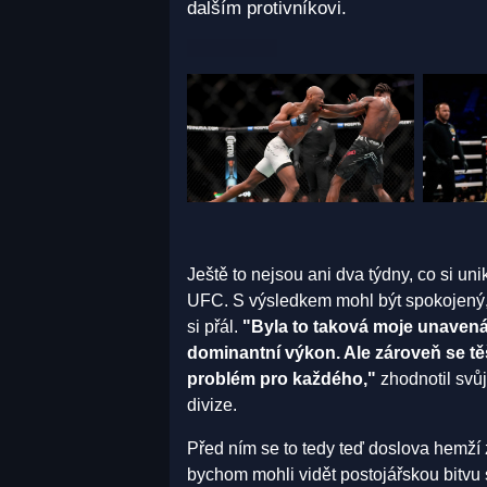
dalším protivníkovi.
Ještě to nejsou ani dva týdny, co si un
UFC. S výsledkem mohl být spokojený,
si přál.
"Byla to taková moje unavená v
dominantní výkon. Ale zároveň se tě
problém pro každého,"
zhodnotil svůj
divize.
Před ním se to tedy teď doslova hemží 
bychom mohli vidět postojářskou bit