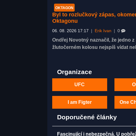
OKTAGON
Byl to rozlučkový zápas, okom
Oktagonu
06. 08. 2026 17:17
|
Erik Ivan
|
0
Ondřej Novotný naznačil, že jedno 
žlutočerném kolosu nejspíš vídat n
Organizace
UFC
O
I am Figter
One C
Doporučené články
Fascinující i nebezpečná. U pobře