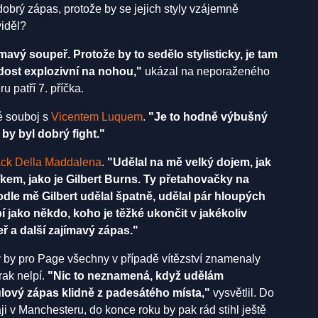
obrý zápas, protože by se jejich styly vzájemně
viděl?
ímavý soupeř. Protože by to sedělo stylisticky, je tam
dost explozivní na nohou,"
ukázal na neporaženého
u patří 7. příčka.
é souboj s
Vicentem Luquem
.
"Je to hodně výbušný
by byl dobrý fight."
ck Della Maddalena
.
"Udělal na mě velký dojem, jak
em, jako je Gilbert Burns. Ty přetahovačky na
podle mě Gilbert udělal špatně, udělal pár hloupých
 jako někdo, koho je těžké ukončit v jakékoliv
eř a další zajímavý zápas."
v by pro Page všechny v případě vítězství znamenaly
rak nelpí.
"Nic to neznamená, když udělám
ulový zápas klidně z padesátého místa,"
vysvětlil. Do
naji v Manchesteru, do konce roku by pak rád stihl ještě