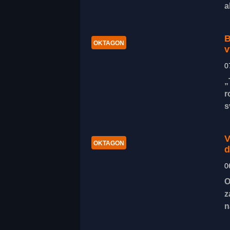
a
B
OKTAGON
v
0
„
r
s
V
OKTAGON
d
0
O
z
n