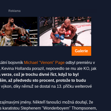
Galerie
ikátní bojovník
Michael "Venom" Page
odbyl premiéru v
 Kevina Hollanda porazil, nepovedlo se mu ale KO, jak
erze, což je trochu divné říct, když to byl
ším, až předvedu sto procent, protože to budu
 výkon, díky němuž se dostal na 13. příčku welterové
zajímavými jmény. Někteří fanoušci možná doufají, že
vu s karatistou Stephenem "Wonderboyem" Thompsonem,