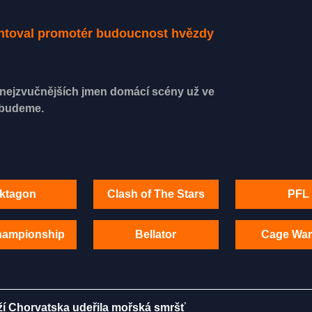
entoval promotér budoucnost hvězdy
z nejzvučnějších jmen domácí scény už ve
ebudeme.
ktagon
Clash of The Stars
PFL
hampionship
Bellator
Cage War
ží Chorvatska udeřila mořská smršť