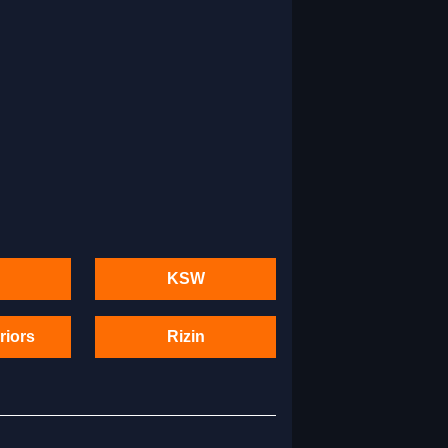
KSW
riors
Rizin