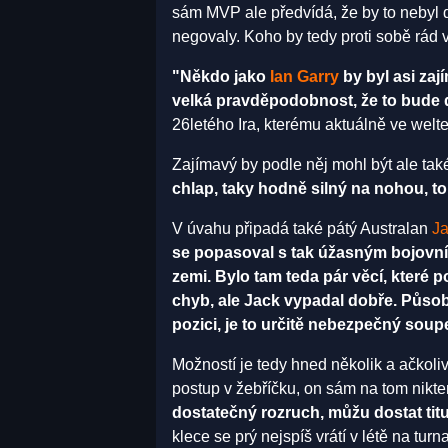
sám MVP ale předvídá, že by to nebyl d
negovaly. Koho by tedy proti sobě rád 
"Někdo jako
Ian Garry
by byl asi zaj
velká pravděpodobnost, že to bude 
26letého Ira, kterému aktuálně ve welter
Zajímavý by podle něj mohl být ale tak
chlap, taky hodně silný na nohou, to 
V úvahu připadá také pátý Australan
Ja
se popasoval s tak úžasným bojovník
zemi. Bylo tam teda pár věcí, které 
chyb, ale Jack vypadal dobře. Působí
pozici, je to určitě nebezpečný soup
Možností je tedy hned několik a ačkoli
postup v žebříčku, on sám na tom nikte
dostatečný rozruch, můžu dostat tit
klece se prý nejspíš vrátí v létě na tur