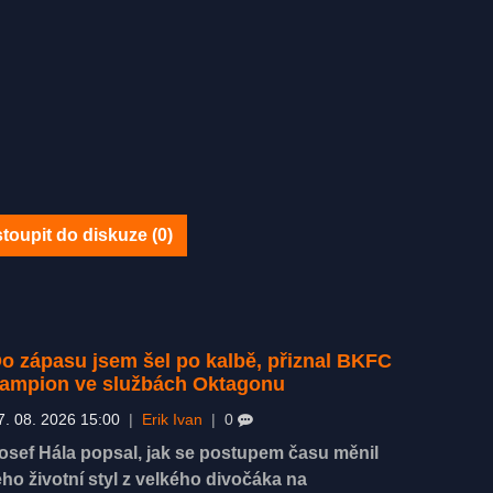
toupit do diskuze (
0
)
o zápasu jsem šel po kalbě, přiznal BKFC
ampion ve službách Oktagonu
7. 08. 2026 15:00
|
Erik Ivan
|
0
osef Hála popsal, jak se postupem času měnil
eho životní styl z velkého divočáka na