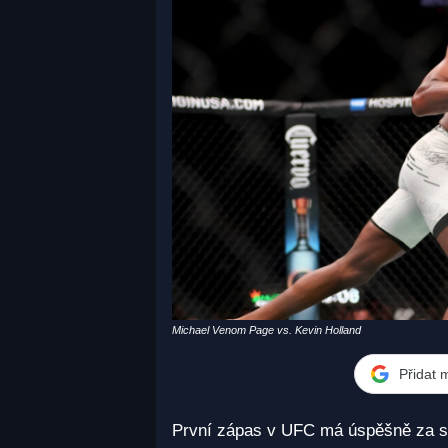
Michael Venom Page vs. Kevin Holland
Přidat 
První zápas v UFC má úspěšně za s