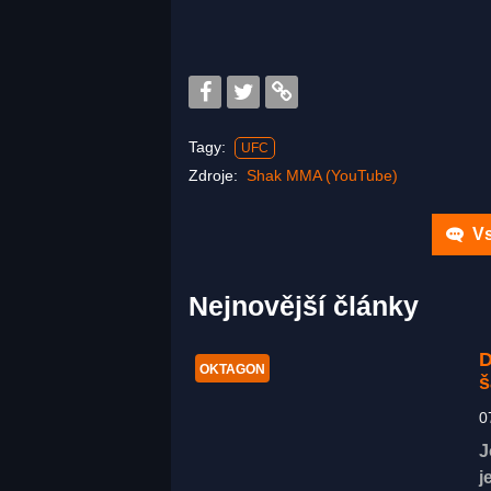
Tagy:
UFC
Zdroje:
Shak MMA (YouTube)
Vs
Nejnovější články
D
OKTAGON
š
0
J
j