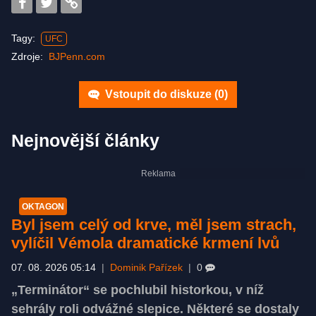
Tagy:
UFC
Zdroje:
BJPenn.com
Vstoupit do diskuze (
0
)
Nejnovější články
OKTAGON
Byl jsem celý od krve, měl jsem strach,
vylíčil Vémola dramatické krmení lvů
07. 08. 2026 05:14
|
Dominik Pařízek
|
0
„Terminátor“ se pochlubil historkou, v níž
sehrály roli odvážné slepice. Některé se dostaly