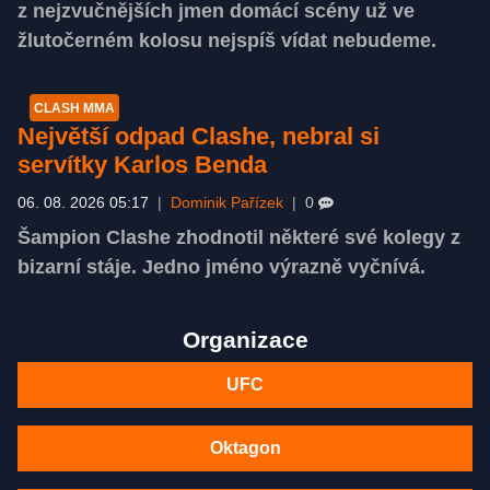
z nejzvučnějších jmen domácí scény už ve
žlutočerném kolosu nejspíš vídat nebudeme.
CLASH MMA
Největší odpad Clashe, nebral si
servítky Karlos Benda
06. 08. 2026 05:17
|
Dominik Pařízek
|
0
Šampion Clashe zhodnotil některé své kolegy z
bizarní stáje. Jedno jméno výrazně vyčnívá.
Organizace
UFC
Oktagon