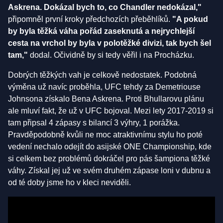
Askrena. Dokázal bych to, co Chandler nedokázal,"
připomněl první kroky předchozích přeběhlíků.
"A pokud
by byla těžká váha pořád zaseknutá a nejrychlejší
cesta na vrchol by byla v polotěžké divizi, tak bych šel
tam,"
dodal. Očividně by si tedy věřil i na Procházku.
Dobrých těžkých vah je celkově nedostatek. Podobná
výměna už navíc proběhla, UFC tehdy za Demetriouse
Johnsona získalo Bena Askrena. Proti Bhullarovu plánu
ale mluví fakt, že už v UFC bojoval. Mezi lety 2017-2019 si
tam připsal 4 zápasy s bilancí 3 výhry, 1 porážka.
Pravděpodobně kvůli ne moc atraktivnímu stylu ho poté
vedení nechalo odejít do asijské ONE Championship, kde
si celkem bez problémů dokráčel pro pás šampiona těžké
váhy. Získal jej už ve svém druhém zápase loni v dubnu a
od té doby jsme ho v kleci neviděli.