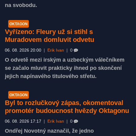
na svobodu.
OKTAGON
Vyřízeno: Fleury už si stihl s
Muradovem domluvit odvetu
06. 08. 2026 20:00
|
Erik Ivan
|
0
O odvetě mezi irským a uzbeckým válečníkem
se začalo mluvit prakticky ihned po skončení
jejich napínavého titulového střetu.
OKTAGON
Byl to rozlučkový zápas, okomentoval
promotér budoucnost hvězdy Oktagonu
06. 08. 2026 17:17
|
Erik Ivan
|
0
Ondřej Novotný naznačil, že jedno