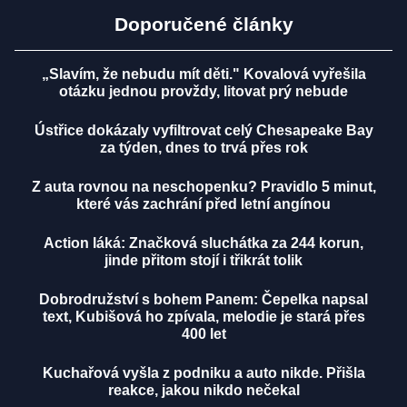
Doporučené články
„Slavím, že nebudu mít děti." Kovalová vyřešila
otázku jednou provždy, litovat prý nebude
Ústřice dokázaly vyfiltrovat celý Chesapeake Bay
za týden, dnes to trvá přes rok
Z auta rovnou na neschopenku? Pravidlo 5 minut,
které vás zachrání před letní angínou
Action láká: Značková sluchátka za 244 korun,
jinde přitom stojí i třikrát tolik
Dobrodružství s bohem Panem: Čepelka napsal
text, Kubišová ho zpívala, melodie je stará přes
400 let
Kuchařová vyšla z podniku a auto nikde. Přišla
reakce, jakou nikdo nečekal