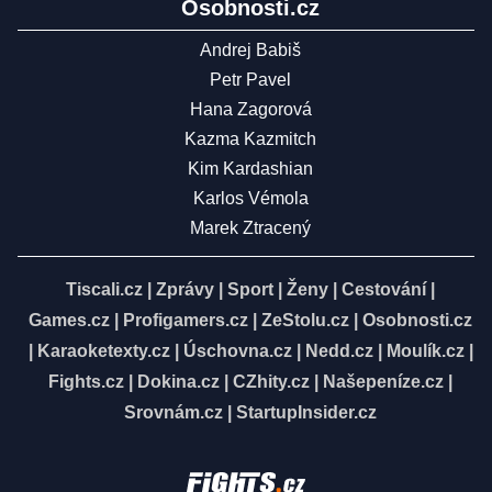
Osobnosti.cz
Andrej Babiš
Petr Pavel
Hana Zagorová
Kazma Kazmitch
Kim Kardashian
Karlos Vémola
Marek Ztracený
Tiscali.cz
|
Zprávy
|
Sport
|
Ženy
|
Cestování
|
Games.cz
|
Profigamers.cz
|
ZeStolu.cz
|
Osobnosti.cz
|
Karaoketexty.cz
|
Úschovna.cz
|
Nedd.cz
|
Moulík.cz
|
Fights.cz
|
Dokina.cz
|
CZhity.cz
|
Našepeníze.cz
|
Srovnám.cz
|
StartupInsider.cz