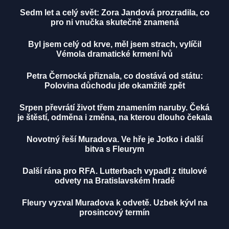
Sedm let a celý svět: Zora Jandová prozradila, co
pro ni vnučka skutečně znamená
Byl jsem celý od krve, měl jsem strach, vylíčil
Vémola dramatické krmení lvů
Petra Černocká přiznala, co dostává od státu:
Polovina důchodu jde okamžitě zpět
Srpen převrátí život třem znamením naruby. Čeká
je štěstí, odměna i změna, na kterou dlouho čekala
Novotný řeší Muradova. Ve hře je Jotko i další
bitva s Fleurym
Další rána pro RFA. Lutterbach vypadl z titulové
odvety na Bratislavském hradě
Fleury vyzval Muradova k odvetě. Uzbek kývl na
prosincový termín