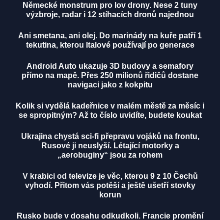
Německé monstrum pro lov drony. Nese 2 tuny
výzbroje, radar i 12 stíhacích dronů najednou
Ani smetana, ani olej. Do marinády na kuře patří 1
tekutina, kterou Italové používají po generace
Android Auto ukazuje 3D budovy a semafory
přímo na mapě. Přes 250 milionů řidičů dostane
navigaci jako z kokpitu
Kolik si vydělá kadeřnice v malém městě za měsíc i
se spropitným? Až to číslo uvidíte, budete koukat
Ukrajina chystá sci-fi přepravu vojáků na frontu,
Rusové ji neuslyší. Létající motorky a
„aerobuginy“ jsou za rohem
V krabici od televize je věc, kterou 9 z 10 Čechů
vyhodí. Přitom vás potěší a ještě ušetří stovky
korun
Rusko bude v dosahu odkudkoli. Francie promění