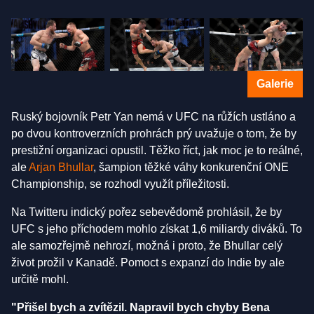
Galerie
Ruský bojovník Petr Yan nemá v UFC na růžích ustláno a
po dvou kontroverzních prohrách prý uvažuje o tom, že by
prestižní organizaci opustil. Těžko říct, jak moc je to reálné,
ale
Arjan Bhullar
, šampion těžké váhy konkurenční ONE
Championship, se rozhodl využít příležitosti.
Na Twitteru indický pořez sebevědomě prohlásil, že by
UFC s jeho příchodem mohlo získat 1,6 miliardy diváků. To
ale samozřejmě nehrozí, možná i proto, že Bhullar celý
život prožil v Kanadě. Pomoct s expanzí do Indie by ale
určitě mohl.
"Přišel bych a zvítězil. Napravil bych chyby Bena