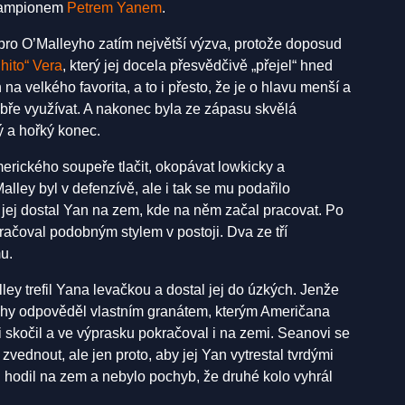
 šampionem
Petrem Yanem
.
 pro O’Malleyho zatím největší výzva, protože doposud
hito“ Vera
, který jej docela přesvědčivě „přejel“ hned
na velkého favorita, a to i přesto, že je o hlavu menší a
bře využívat. A nakonec byla ze zápasu skvělá
ý a hořký konec.
erického soupeře tlačit, okopávat lowkicky a
alley byl v defenzívě, ale i tak se mu podařilo
 jej dostal Yan na zem, kde na něm začal pracovat. Po
račoval podobným stylem v postoji. Dva ze tří
u.
ey trefil Yana levačkou a dostal jej do úzkých. Jenže
 záhy odpověděl vlastním granátem, kterým Američana
i skočil a ve výprasku pokračoval i na zemi. Seanovi se
zvednout, ale jen proto, aby jej Yan vytrestal tvrdými
u hodil na zem a nebylo pochyb, že druhé kolo vyhrál