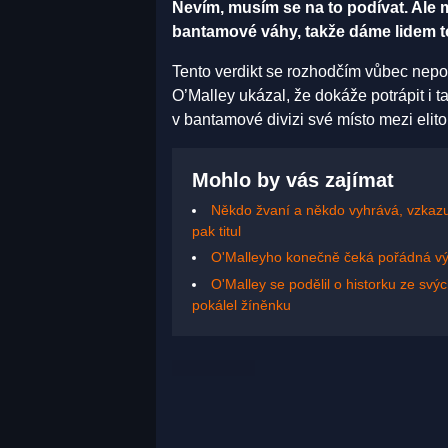
Nevím, musím se na to podívat. Ale my
bantamové váhy, takže dáme lidem to,
Tento verdikt se rozhodčím vůbec nepo
O’Malley ukázal, že dokáže potrápit i t
v bantamové divizi své místo mezi elito
Mohlo by vás zajímat
Někdo žvaní a někdo vyhrává, vzkazu
pak titul
O'Malleyho konečně čeká pořádná vý
O'Malley se podělil o historku ze svý
pokálel žíněnku