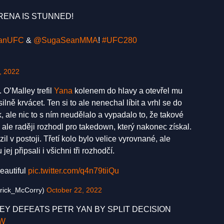
RENA IS STUNNED!
anUFC
&
@SugaSeanMMA
!
#UFC280
, 2022
 O’Malley trefil
Yana
kolenem do hlavy a otevřel mu
ilně krvácet. Ten si to ale nenechal líbit a vrhl se do
k, ale nic to s ním neudělalo a vypadalo to, že takové
 ale raději rozhodl pro takedown, který nakonec získal.
l v postoji. Třetí kolo bylo velice vyrovnané, ale
ej připsali i všichni tři rozhodčí.
eautiful
pic.twitter.com/q4n79tiiQu
trick_McCorry)
October 22, 2022
LEY DEFEATS PETR YAN BY SPLIT DECISION
3W