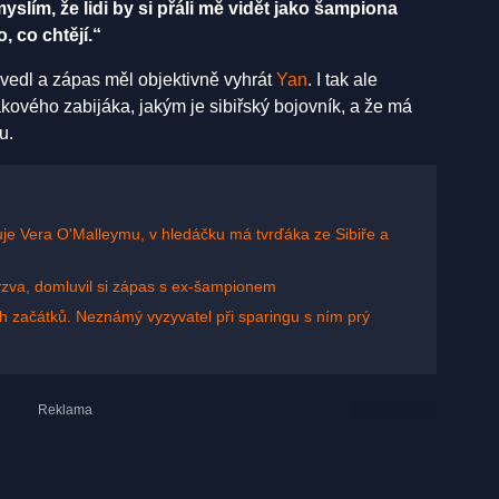
slím, že lidi by si přáli mě vidět jako šampiona
 co chtějí.“
vedl a zápas měl objektivně vyhrát
Yan
. I tak ale
akového zabijáka, jakým je sibiřský bojovník, a že má
u.
je Vera O'Malleymu, v hledáčku má tvrďáka ze Sibiře a
zva, domluvil si zápas s ex-šampionem
ch začátků. Neznámý vyzyvatel při sparingu s ním prý