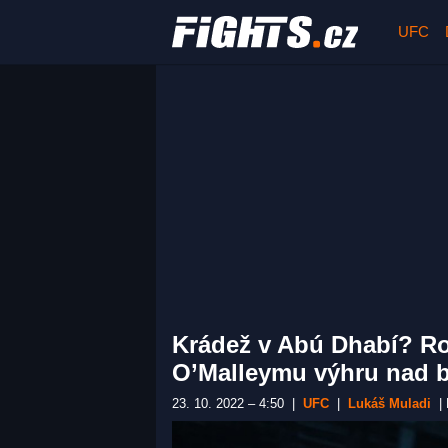
UFC
Krádež v Abú Dhabí? R
O’Malleymu výhru nad 
23. 10. 2022 – 4:50
|
UFC
|
Lukáš Muladi
|