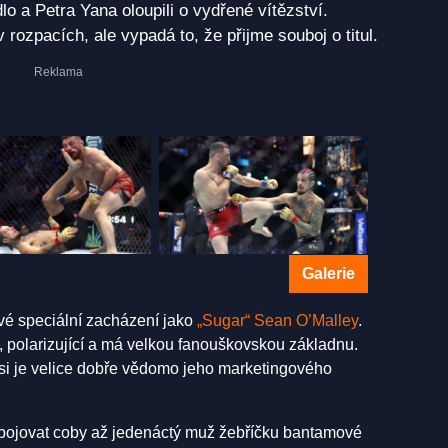
 a Petra Yana oloupili o vydřené vítězství.
rozpacích, ale vypadá to, že přijme souboj o titul.
Galerie
vé speciální zacházení jako
„Sugar“ Sean O’Malley
.
, polarizující a má velkou fanouškovskou základnu.
si je velice dobře vědomo jeho marketingového
t bojovat coby až jedenáctý muž žebříčku bantamové