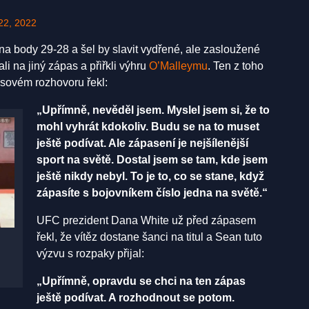
22, 2022
na body 29-28 a šel by slavit vydřené, ale zasloužené
ali na jiný zápas a přiřkli výhru
O’Malleymu
. Ten z toho
sovém rozhovoru řekl:
„Upřímně, nevěděl jsem. Myslel jsem si, že to
mohl vyhrát kdokoliv. Budu se na to muset
ještě podívat. Ale zápasení je nejšílenější
sport na světě. Dostal jsem se tam, kde jsem
ještě nikdy nebyl. To je to, co se stane, když
zápasíte s bojovníkem číslo jedna na světě.“
UFC prezident Dana White už před zápasem
řekl, že vítěz dostane šanci na titul a Sean tuto
výzvu s rozpaky přijal:
„Upřímně, opravdu se chci na ten zápas
ještě podívat. A rozhodnout se potom.