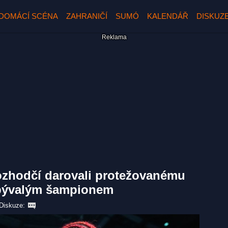
DOMÁCÍ SCÉNA
ZAHRANIČÍ
SUMÓ
KALENDÁŘ
DISKUZ
ozhodčí darovali protežovanému
bývalým šampionem
Diskuze: