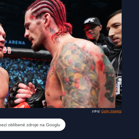
zdroj:
Getty Images
mezi oblíbené zdroje na Googlu