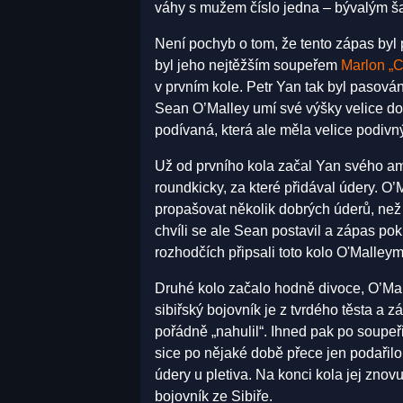
váhy s mužem číslo jedna – bývalým
Není pochyb o tom, že tento zápas byl
byl jeho nejtěžším soupeřem
Marlon „C
v prvním kole. Petr Yan tak byl pasován 
Sean O’Malley umí své výšky velice do
podívaná, která ale měla velice podivn
Už od prvního kola začal Yan svého am
roundkicky, za které přidával údery. O’M
propašovat několik dobrých úderů, než
chvíli se ale Sean postavil a zápas pok
rozhodčích připsali toto kolo O'Malleym
Druhé kolo začalo hodně divoce, O’Mall
sibiřský bojovník je z tvrdého těsta a
pořádně „nahulil“. Ihned pak po soupeř
sice po nějaké době přece jen podařilo 
údery u pletiva. Na konci kola jej znov
bojovník ze Sibiře.