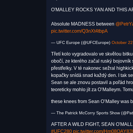
O'MALLEY ROCKS YAN AND THIS A
Absolute MADNESS between
@PetrY
pic.twitter.com/Q3nXt4tbpA
— UFC Europe (@UFCEurope)
October 22
Třetí kolo vygradovalo ve skvělou bitku.
obočí, ze kterého začal ruský bojovník s
přestřelky. V té nakonec sežral highkic
kopačky snídá snad každý den. I tak se
Sean se ale znovu postavil a pořád hrozi
teoreticky mohlo jít za O’Malleym. Tomu j
these knees from Sean O’Malley was b
— The Patrick McCorry Sports Show (@Pa
AFTER A WILD FIGHT, SEAN O'MAL
#UFC280
pic.twitter.com/Hm08QAY8