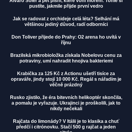
Álvaro Soler a pět písní, které voní mořem: Tohle si
pustíte, jakmile přijde první vedro
Jak se radovat z orchideje celá léta? Selhání má
většinou jediný důvod, radí odborníci
Don Toliver přijede do Prahy: O2 arena ho uvítá v
říjnu
Brazilská mikrobioložka získala Nobelovu cenu za
potraviny, umí nahradit hnojiva bakteriemi
Krabička za 125 Kč z Actionu ušetří tisíce za
opraváře, jindy stojí 10 000 Kč. Regál s nářadím je
věčně prázdný
Rusko zjistilo, že éra bitevních helikoptér skončila,
a pomalu je vyřazuje. Ukrajinci je proškolili, jak to
nikdy nečekali
Rajčata do limonády? V Itálii je to klasika a chuť
předčí i citrónovku. Stačí 500 g rajčat a jeden