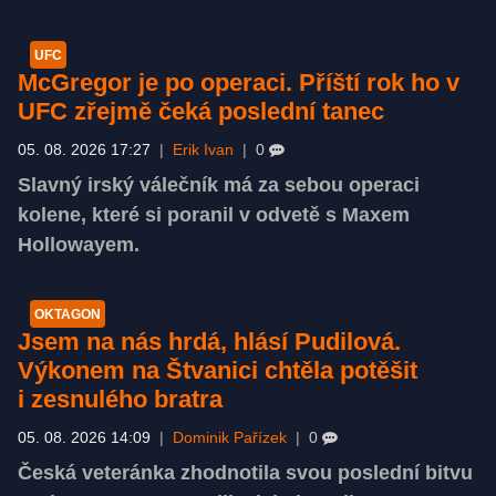
UFC
McGregor je po operaci. Příští rok ho v
UFC zřejmě čeká poslední tanec
05. 08. 2026 17:27
|
Erik Ivan
|
0
Slavný irský válečník má za sebou operaci
kolene, které si poranil v odvetě s Maxem
Hollowayem.
OKTAGON
Jsem na nás hrdá, hlásí Pudilová.
Výkonem na Štvanici chtěla potěšit
i zesnulého bratra
05. 08. 2026 14:09
|
Dominik Pařízek
|
0
Česká veteránka zhodnotila svou poslední bitvu