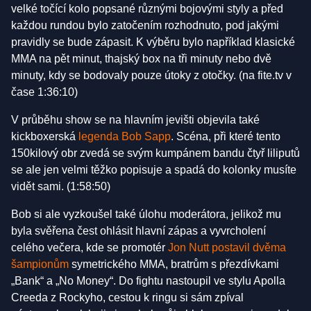
velké točící kolo popsané různými bojovými styly a před
každou rundou bylo zatočením rozhodnuto, pod jakými
pravidly se bude zápasit. K výběru bylo například klasické
MMA na pět minut, thajský box na tři minuty nebo dvě
minuty, kdy se bodovaly pouze útoky z otočky. (na fite.tv v
čase 1:36:10)
V průběhu show se na hlavním jevišti objevila také
kickboxerská
legenda Bob Sapp
. Scéna, při které tento
150kilový obr zvedá se svým kumpánem bandu čtyř liliputů
se ale jen velmi těžko popisuje a spadá do kolonky musíte
vidět sami. (1:58:50)
Bob si ale vyzkoušel také úlohu moderátora, jelikož mu
byla svěřena čest ohlásit hlavní zápas a vyvrcholení
celého večera, kde se promotér
Jon Nutt postavil dvěma
šampionům
symetrického MMA, bratrům s přezdívkami
„Bank“ a „No Money“. Do fightu nastoupil ve stylu Apolla
Creeda z Rockyho, cestou k ringu si sám zpíval