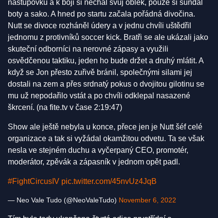
nástupovku a k boji si nechal svůj oblek, pouze si sundal
boty a sako. A hned po startu začala pořádná divočina.
Nutt se divoce rozháněl údery a v jednu chvíli uštědřil
jednomu z protivníků soccer kick. Bratři se ale ukázali jako
skuteční odborníci na nerovné zápasy a využili
osvědčenou taktiku, jeden ho bude držet a druhý mlátit. A
když se Jon přesto zuřivě bránil, společnými silami jej
dostali na zem a přes srdnatý pokus o dvojitou gilotinu se
mu už nepodařilo vstát a po chvíli odklepal nasazené
škrcení. (na fite.tv v čase 2:19:47)
Show ale ještě nebyla u konce, přece jen je Nutt šéf celé
organizace a tak si vyžádal okamžitou odvetu. Ta se však
nesla ve stejném duchu a vyčerpaný CEO, promotér,
moderátor, zpěvák a zápasník v jednom opět padl.
#FightCircusIV
pic.twitter.com/45nvUz4JqB
— Neo Vale Tudo (@NeoValeTudo)
November 6, 2022