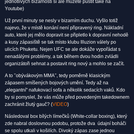
jednotlivých bizarností si ale můžete pustit také na
Youtube)
Už první minuty se nesly v bizarním duchu. Vyšlo totiž
najevo, že v místě konání není připravený ring. Nákladní
auto, které jej mělo dopravit se připletlo k dopravní nehodě
a kusy zápasiště se tak místo klubu Illuzion válely po
ulicích Phuketu. Nejen UFC se ale dokáže vypořádat s
nenadálými problémy, a tak během dvou hodin zvládli
organizátoři sehnat a postavit ring nový a mohlo se začít.
A to "obývákovým MMA", tedy poměrně klasickým
zápasem smíšených bojových umění. Tedy až na
„elegantní“ nafukovací sofa a několik sedacích vaků. Kdo
by si pomyslel, že vás může před povedeným takedownem
zachránit žlutý gauč? (
VIDEO
)
Následoval box bílých límečků (White-collar boxing), který
zde nabral doslovnou podobu, protože dva údajní boháči
se spolu utkali v košilích. Divoký zápas zase jednou