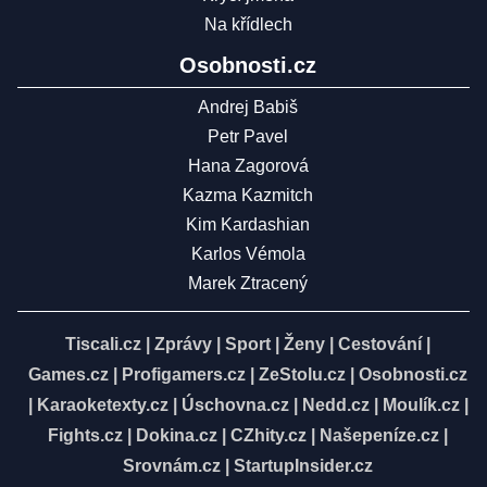
Na křídlech
Osobnosti.cz
Andrej Babiš
Petr Pavel
Hana Zagorová
Kazma Kazmitch
Kim Kardashian
Karlos Vémola
Marek Ztracený
Tiscali.cz
|
Zprávy
|
Sport
|
Ženy
|
Cestování
|
Games.cz
|
Profigamers.cz
|
ZeStolu.cz
|
Osobnosti.cz
|
Karaoketexty.cz
|
Úschovna.cz
|
Nedd.cz
|
Moulík.cz
|
Fights.cz
|
Dokina.cz
|
CZhity.cz
|
Našepeníze.cz
|
Srovnám.cz
|
StartupInsider.cz