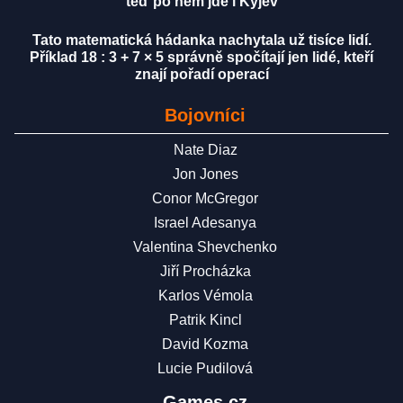
teď po něm jde i Kyjev
Tato matematická hádanka nachytala už tisíce lidí.
Příklad 18 : 3 + 7 × 5 správně spočítají jen lidé, kteří
znají pořadí operací
Bojovníci
Nate Diaz
Jon Jones
Conor McGregor
Israel Adesanya
Valentina Shevchenko
Jiří Procházka
Karlos Vémola
Patrik Kincl
David Kozma
Lucie Pudilová
Games.cz