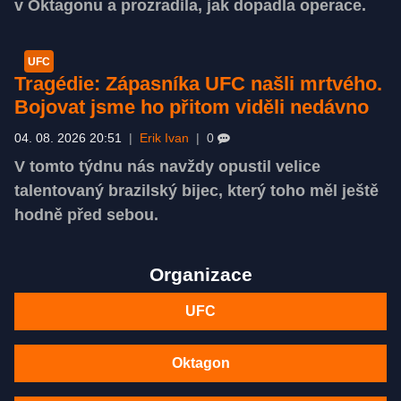
v Oktagonu a prozradila, jak dopadla operace.
UFC
Tragédie: Zápasníka UFC našli mrtvého.
Bojovat jsme ho přitom viděli nedávno
04. 08. 2026 20:51
|
Erik Ivan
|
0
V tomto týdnu nás navždy opustil velice
talentovaný brazilský bijec, který toho měl ještě
hodně před sebou.
Organizace
UFC
Oktagon