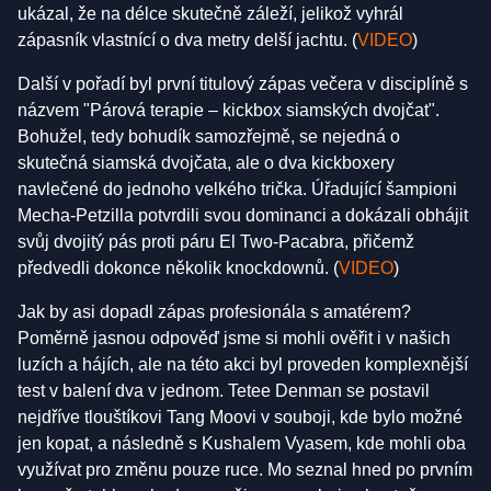
ukázal, že na délce skutečně záleží, jelikož vyhrál
zápasník vlastnící o dva metry delší jachtu. (
VIDEO
)
Další v pořadí byl první titulový zápas večera v disciplíně s
názvem "Párová terapie – kickbox siamských dvojčat".
Bohužel, tedy bohudík samozřejmě, se nejedná o
skutečná siamská dvojčata, ale o dva kickboxery
navlečené do jednoho velkého trička. Úřadující šampioni
Mecha-Petzilla potvrdili svou dominanci a dokázali obhájit
svůj dvojitý pás proti páru El Two-Pacabra, přičemž
předvedli dokonce několik knockdownů. (
VIDEO
)
Jak by asi dopadl zápas profesionála s amatérem?
Poměrně jasnou odpověď jsme si mohli ověřit i v našich
luzích a hájích, ale na této akci byl proveden komplexnější
test v balení dva v jednom. Tetee Denman se postavil
nejdříve tlouštíkovi Tang Moovi v souboji, kde bylo možné
jen kopat, a následně s Kushalem Vyasem, kde mohli oba
využívat pro změnu pouze ruce. Mo seznal hned po prvním