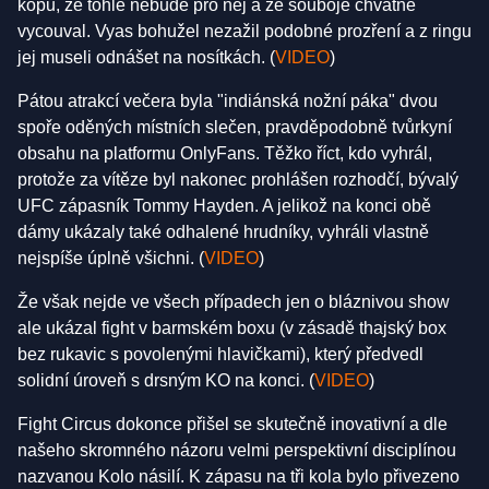
kopu, že tohle nebude pro něj a ze souboje chvatně
vycouval. Vyas bohužel nezažil podobné prozření a z ringu
jej museli odnášet na nosítkách. (
VIDEO
)
Pátou atrakcí večera byla "indiánská nožní páka" dvou
spoře oděných místních slečen, pravděpodobně tvůrkyní
obsahu na platformu OnlyFans. Těžko říct, kdo vyhrál,
protože za vítěze byl nakonec prohlášen rozhodčí, bývalý
UFC zápasník Tommy Hayden. A jelikož na konci obě
dámy ukázaly také odhalené hrudníky, vyhráli vlastně
nejspíše úplně všichni. (
VIDEO
)
Že však nejde ve všech případech jen o bláznivou show
ale ukázal fight v barmském boxu (v zásadě thajský box
bez rukavic s povolenými hlavičkami), který předvedl
solidní úroveň s drsným KO na konci. (
VIDEO
)
Fight Circus dokonce přišel se skutečně inovativní a dle
našeho skromného názoru velmi perspektivní disciplínou
nazvanou Kolo násilí. K zápasu na tři kola bylo přivezeno