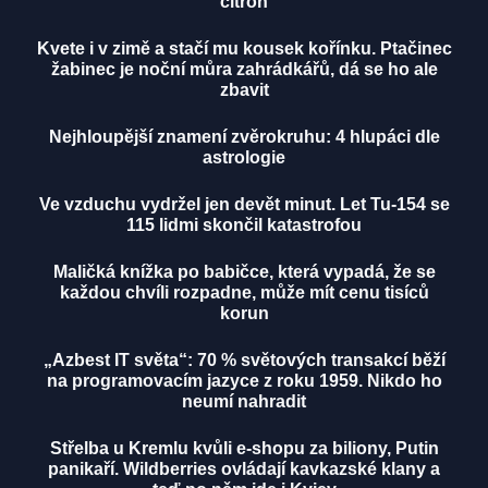
citrón
Kvete i v zimě a stačí mu kousek kořínku. Ptačinec
žabinec je noční můra zahrádkářů, dá se ho ale
zbavit
Nejhloupější znamení zvěrokruhu: 4 hlupáci dle
astrologie
Ve vzduchu vydržel jen devět minut. Let Tu-154 se
115 lidmi skončil katastrofou
Maličká knížka po babičce, která vypadá, že se
každou chvíli rozpadne, může mít cenu tisíců
korun
„Azbest IT světa“: 70 % světových transakcí běží
na programovacím jazyce z roku 1959. Nikdo ho
neumí nahradit
Střelba u Kremlu kvůli e-shopu za biliony, Putin
panikaří. Wildberries ovládají kavkazské klany a