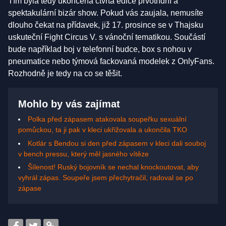
Tím byla tedy ukončena čtvrtá edice prvotřídní a
spektakulární bizár show. Pokud vás zaujala, nemusíte
dlouho čekat na přídavek, již 17. prosince se v Thajsku
uskuteční Fight Circus V. s vánoční tematikou. Součástí
bude například boj v telefonní budce, box s nohou v
pneumatice nebo týmová fackovaná modelek z OnlyFans.
Rozhodně je tedy na co se těšit.
Mohlo by vás zajímat
Polka před zápasem atakovala soupeřku sexuální
pomůckou, ta ji pak v kleci ukřižovala a ukončila TKO
Kotlár s Bendou si den před zápasem v kleci dali souboj
v bench pressu, který měl jasného vítěze
Šílenost! Ruský bojovník se nechal knockoutovat, aby
vyhrál zápas. Soupeře jsem přechytračil, radoval se po
zápase