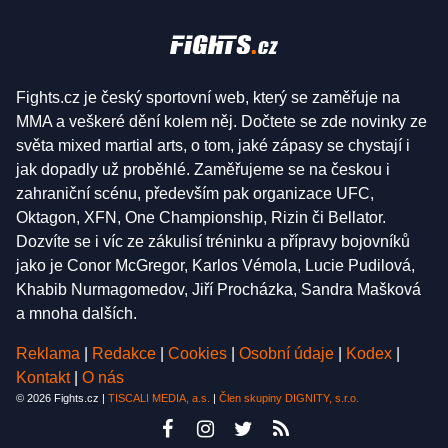
Fights.cz je český sportovní web, který se zaměřuje na
MMA a veškeré dění kolem něj. Dočtete se zde novinky ze
světa mixed martial arts, o tom, jaké zápasy se chystají i
jak dopadly už proběhlé. Zaměřujeme se na českou i
zahraniční scénu, především pak organizace UFC,
Oktagon, XFN, One Championship, Rizin či Bellator.
Dozvíte se i víc ze zákulisí tréninku a přípravy bojovníků
jako je Conor McGregor, Karlos Vémola, Lucie Pudilová,
Khabib Nurmagomedov, Jiří Procházka, Sandra Mašková
a mnoha dalších.
Reklama
|
Redakce
|
Cookies
|
Osobní údaje
|
Kodex
|
Kontakt
|
O nás
© 2026 Fights.cz |
TISCALI MEDIA, a.s.
|
Člen skupiny DIGNITY, s.r.o.