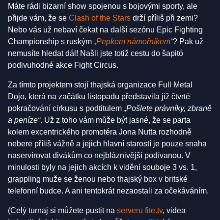
Máte rádi bizarní show spojenou s bojovými sporty, ale
přijde vám, že se
Clash of the Stars
drží příliš při zemi?
Nebo vás už nebaví čekat na další sezónu Epic Fighting
Championship s ruským
„Pepkem námořníkem“
? Pak už
nemusíte hledat dál! Našli jste totiž cestu do šapitó
podivuhodné akce Fight Circus.
Za tímto projektem stojí thajská organizace Full Metal
Dojo, která na začátku listopadu představila již čtvrté
pokračování cirkusu s podtitulem
„Pošlete právníky, zbraně
a peníze“
. Už z toho vám může být jasné, že se parta
kolem excentrického promotéra Jona Nutta rozhodně
nebere příliš vážně a jejich hlavní starostí je pouze snaha
naservírovat divákům co nejbláznivější podívanou. V
minulosti byly na jejich akcích k vidění souboje 3 vs. 1,
grappling muže se ženou nebo thajský box v britské
telefonní budce. A ani tentokrát nezaostali za očekáváním.
(Celý turnaj si můžete pustit na
serveru fite.tv
, videa