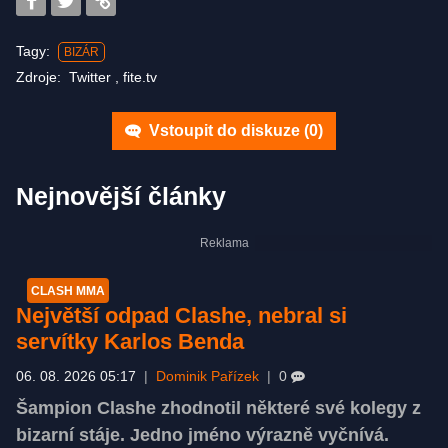
Tagy:
BIZÁR
Zdroje:
Twitter
,
fite.tv
Vstoupit do diskuze (
0
)
Nejnovější články
CLASH MMA
Největší odpad Clashe, nebral si
servítky Karlos Benda
06. 08. 2026 05:17
|
Dominik Pařízek
|
0
Šampion Clashe zhodnotil některé své kolegy z
bizarní stáje. Jedno jméno výrazně vyčnívá.