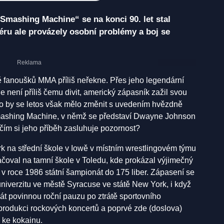
Smashing Machine“ se na konci 90. let stal
ru ale provázely osobní problémy a boj se
 fanoušků MMA příliš neřekne. Přes jeho legendární
e není příliš čemu divit, americký zápasník zažil svou
í. To by se letos však mělo změnit s uvedením hvězdně
ashing Machine, v němž se představí Dwayne Johnson
 čím si jeho příběh zasluhuje pozornost?
 na střední škole v Iowě v místním wrestlingovém týmu
ačoval na tamní škole v Toledu, kde prokázal výjimečný
ál v roce 1986 státní šampionát do 175 liber. Zápasení se
niverzitu ve městě Syracuse ve státě New York, i když
át povinnou roční pauzu po ztrátě sportovního
 produkci rockových koncertů a poprvé zde (doslova)
 ke kokainu.