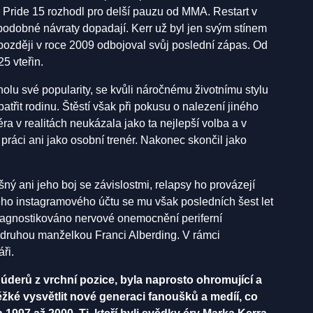
a Pride 15 rozhodl pro delší pauzu od MMA. Restart v
podobné návraty dopadají. Kerr už byl jen svým stínem
později v roce 2009 odbojoval svůj poslední zápas. Od
 vteřin.
cholu své popularity, se kvůli náročnému životnímu stylu
třit rodinu. Štěstí však při pokusu o nalezení jiného
a v realitách neukázala jako ta nejlepší volba a v
práci ani jako osobní trenér. Nakonec skončil jako
ý ani jeho boj se závislostmi, relapsy ho provázejí
vého instagramového účtu se mu však posledních šest let
diagnostikováno nervové onemocnění periferní
u druhou manželkou Franci Alberding. V rámci
ři.
a úderů z vrchní pozice, byla naprosto ohromující a
žké vysvětlit nové generaci fanoušků a medíí, co