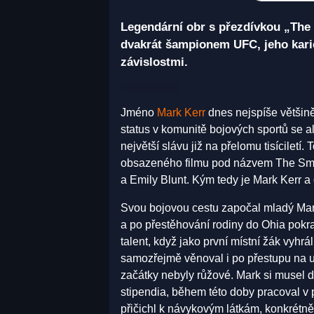
Legendární obr s přezdívkou „The 
dvakrát šampionem UFC, jeho karié
závislostmi.
Jméno
Mark Kerr
dnes nejspíše většině
status v komunitě bojových sportů se al
největší slávu již na přelomu tisícilet
obsazeného filmu pod názvem The Sm
a Emily Blunt. Kým tedy je Mark Kerr a
Svou bojovou cestu započal mladý Mark
a po přestěhování rodiny do Ohia pokr
talent, když jako první místní žák vyhr
samozřejmě věnoval i po přestupu na u
začátky nebyly růžové. Mark si musel d
stipendia, během této doby pracoval v
přičichl k návykovým látkám, konkrétně