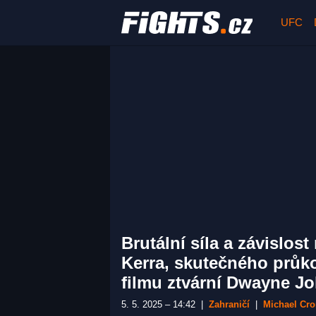
UFC
Brutální síla a závislos
Kerra, skutečného průk
filmu ztvární Dwayne J
5. 5. 2025 – 14:42
|
Zahraničí
|
Michael Cr