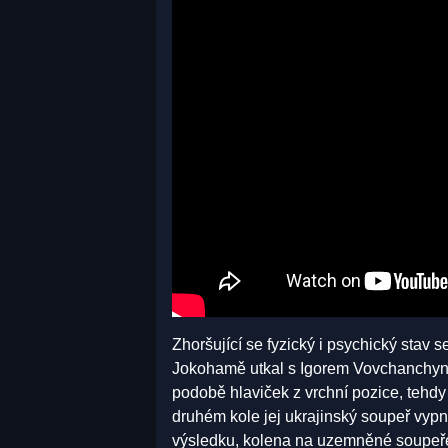
Zhoršující se fyzický i psychický stav s
Jokohamě utkal s Igorem Vovchanchyn
podobě hlaviček z vrchní pozice, tehdy
druhém kole jej ukrajinský soupeř vyp
výsledku, kolena na uzemněné soupeře