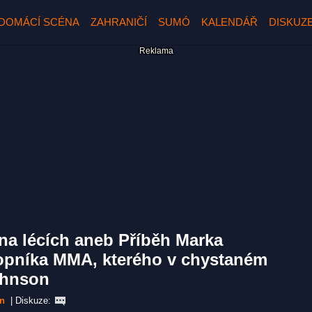
DOMÁCÍ SCÉNA
ZAHRANIČÍ
SUMÓ
KALENDÁŘ
DISKUZ
t na lécích aneb Příběh Marka
opníka MMA, kterého v chystaném
ohnson
on
|
Diskuze: