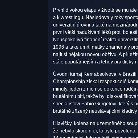
První divokou etapu v životě se mu ale 
a k wrestlingu. Následovaly roky sport
univerzitní úrovni a také na mezinárodn
první větší nadužívání léků proti bolesti
Neuspokojivá finanční realita univerzit
1996 a také úmrtí matky znamenaly pro
najít si nějakou novou obživu. A přílež
stále populárnějším a tehdy praktick
Úvodní turnaj Kerr absolvoval v Brazíli
Championship získal respekt celé komun
minuty, jeden z nich se dokonce raději 
brutálnímu bití, takže byl diskvalifiková
specialistovi Fabio Gurgelovi, který s n
brutálně zřízený neustávajícími kladivy
Hlavičky, kolena na uzemněného soupe
že nebylo skoro nic), to bylo povoleno.