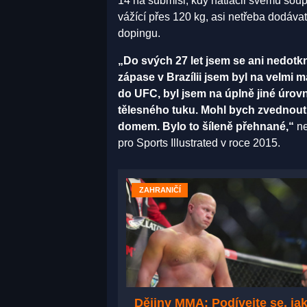
14 na submisi, kdy natlačil svému soup
vážící přes 120 kg, asi netřeba dodáva
dopingu.
„Do svých 27 let jsem se ani nedot
zápase v Brazílii jsem byl na velmi 
do UFC, byl jsem na úplně jiné úrovn
tělesného tuku. Mohl bych zvednout
domem. Bylo to šíleně přehnané,“
ne
pro Sports Illustrated v roce 2015.
ZAHRANIČÍ
Dějiny MMA: Podívejte se, ja