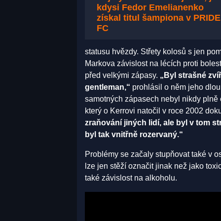
kdysi Fedor Emelianenko
získal titul šampiona v PRIDE
FC
statusu hvězdy. Střety kolosů s jen pom
Markova závislost na lécích proti bolest
před velkými zápasy.
„Byl strašné zví
gentleman,“
prohlásil o něm jeho dlouh
samotných zápasech nebyl nikdy plně 
který o Kerrovi natočil v roce 2002 dok
zraňování jiných lidí, ale byl v tom 
byl tak vnitřně rozervaný.“
Problémy se začaly stupňovat také v o
lze jen stěží označit jinak než jako to
také závislost na alkoholu.