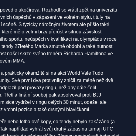
povedlo ukočírova. Rozhodl se vrátit zpět na univerzitu
ovních úspěchů v zápasení ve volném stylu, tituly na
í scéně. S fyzicky náročným životem ale přišlo také
, které mělo velmi brzy přerůst v silnou závislost.
ního sportu, neúspěch v kvalifikaci na olympiádu v roce
 tehdy 27letého Marka smutné období a také nutnost
itost našel skrze svého trenéra Richarda Hamiltona ve
y novém MMA.
i a prakticky okamžitě si na akci World Vale Tudo
ity. Své první dva protivníky zničil za méně než dvě
odplazil pod provazy ringu, než aby dále čelil
n. Třetí a finální souboj pak absolvoval proti BJJ
ím sice vydržel v ringu celých 30 minut, odešel ale
 z vrchní pozice a také drsnými hlavičkami.
ře nebo fotbalové kopy, co tehdy nebylo zakázáno (a
 Tak například vyhrál svůj druhý zápas na turnaji UFC