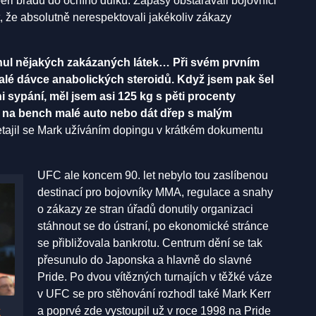
eři bradu do očního důlku. Zápasy obstarávali bojovníci
t, že absolutně nerespektovali jakékoliv zákazy
knul nějakých zakázaných látek… Při svém prvním
malé dávce anabolických steroidů. Když jsem pak šel
i sypání, měl jsem asi 125 kg s pěti procenty
 na bench malé auto nebo dát dřep s malým
tajil se Mark užíváním dopingu v krátkém dokumentu
UFC ale koncem 90. let nebylo tou zaslíbenou
destinací pro bojovníky MMA, regulace a snahy
o zákazy ze stran úřadů donutily organizaci
stáhnout se do ústraní, po ekonomické stránce
se přibližovala bankrotu. Centrum dění se tak
přesunulo do Japonska a hlavně do slavné
Pride. Po dvou vítězných turnajích v těžké váze
v UFC se pro stěhování rozhodl také Mark Kerr
k
a poprvé zde vystoupil už v roce 1998 na Pride