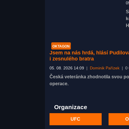
0
S
k
H
OKTAGON
Jsem na nás hrdá, hlásí Pudilov
i zesnulého bratra
05. 08. 2026 14:09
|
Dominik Pařízek
|
0
Česká veteránka zhodnotila svou pos
operace.
Organizace
UFC
O