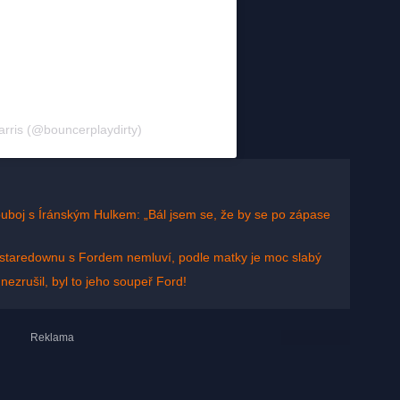
arris (@bouncerplaydirty)
l souboj s Íránským Hulkem: „Bál jsem se, že by se po zápase
o staredownu s Fordem nemluví, podle matky je moc slabý
nezrušil, byl to jeho soupeř Ford!