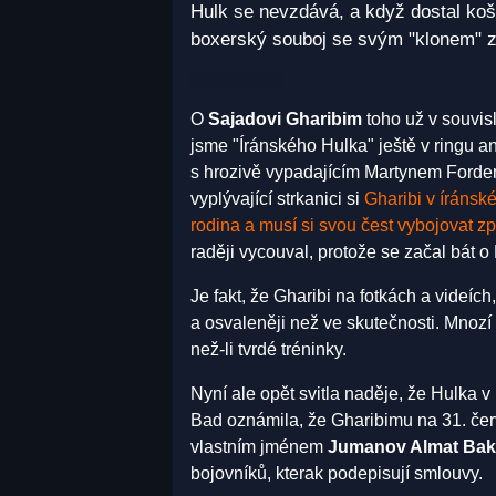
Hulk se nevzdává, a když dostal koš
boxerský souboj se svým "klonem" 
O
Sajadovi Gharibim
toho už v souvis
jsme "Íránského Hulka" ještě v ringu an
s hrozivě vypadajícím Martynem Fordem, 
vyplývající strkanici si
Gharibi v íránské
rodina a musí si svou čest vybojovat zp
raději vycouval, protože se začal bát o
Je fakt, že Gharibi na fotkách a videíc
a osvaleněji než ve skutečnosti. Mnozí 
než-li tvrdé tréninky.
Nyní ale opět svitla naděje, že Hulka 
Bad oznámila, že Gharibimu na 31. če
vlastním jménem
Jumanov Almat Bak
bojovníků, kterak podepisují smlouvy.