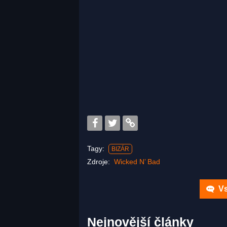
Tagy:
BIZÁR
Zdroje:
Wicked N’ Bad
Vs
Nejnovější články