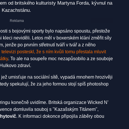
em od britského kulturisty Martyna Forda, kývnul na
z Kazachstánu.
losti s bojovými sporty bylo napsáno spoustu, přestože
i kleci neviděli. Letos měl v boxerském klání změřit síly
jenže po prvním střetnutí tváří v tvář a z něho
 televizi posteskl, že s ním kvůli tomu přestala mluvit
átky
. To ale na soupeře moc nezapůsobilo a ze souboje
 Hulkovo zdraví.
h, jež umisťuje na sociální sítě, vypadá mnohem hrozivěji
tedy spekulují, že za jeho formou stojí spíš photoshop
v ringu konečně uvidíme. Britská organizace Wicked N’
rvence domluvila souboj s "Kazašským Titánem",
hytovič
. K informaci dokonce připojila záběry obou