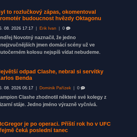
yl to rozlučkový zápas, okomentoval
romotér budoucnost hvězdy Oktagonu
6. 08. 2026 17:17
|
Erik Ivan
|
0
ndřej Novotný naznačil, že jedno
 nejzvučnějších jmen domácí scény už ve
lutočerném kolosu nejspíš vídat nebudeme.
ejvětší odpad Clashe, nebral si servítky
arlos Benda
6. 08. 2026 05:17
|
Dominik Pařízek
|
0
ampion Clashe zhodnotil některé své kolegy z
izarní stáje. Jedno jméno výrazně vyčnívá.
cGregor je po operaci. Příští rok ho v UFC
řejmě čeká poslední tanec