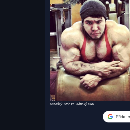
Kazašký Titán vs. Íránský Hulk
Přidat 