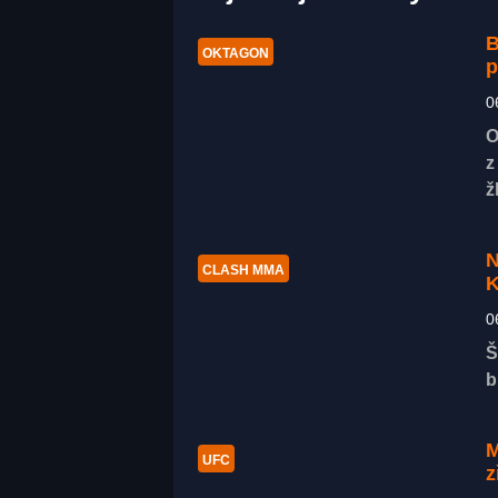
B
OKTAGON
p
0
O
z
ž
N
CLASH MMA
K
0
Š
b
M
UFC
z