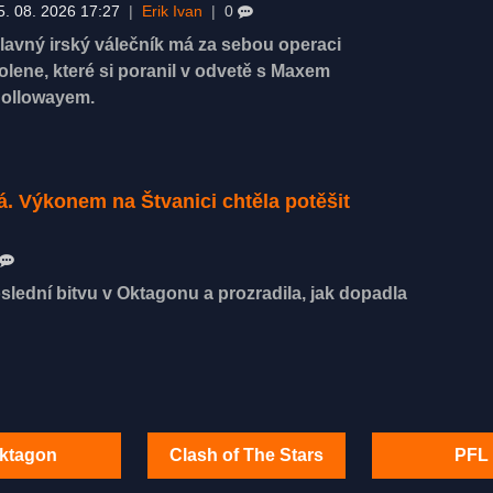
5. 08. 2026 17:27
|
Erik Ivan
|
0
lavný irský válečník má za sebou operaci
olene, které si poranil v odvetě s Maxem
ollowayem.
á. Výkonem na Štvanici chtěla potěšit
lední bitvu v Oktagonu a prozradila, jak dopadla
ktagon
Clash of The Stars
PFL