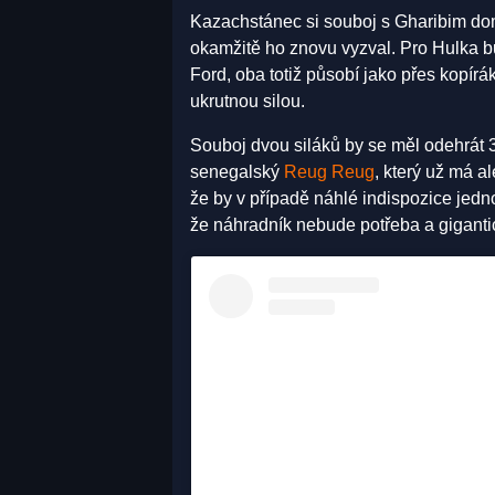
Kazachstánec si souboj s Gharibim doml
okamžitě ho znovu vyzval. Pro Hulka 
Ford, oba totiž působí jako přes kopírá
ukrutnou silou.
Souboj dvou siláků by se měl odehrát 3
senegalský
Reug Reug
, který už má 
že by v případě náhlé indispozice jedn
že náhradník nebude potřeba a gigant