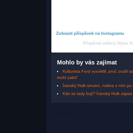
Zobrazit příspěvek na Instagramu
Příspěvek sdílený Myles H
Mohlo by vás zajímat
Kulturista Ford vysvětlil, proč zruši
mohl zabít“
Íránský Hulk smutní, rodina s ním p
Kdo se tady bojí? Íránský Hulk zápas 