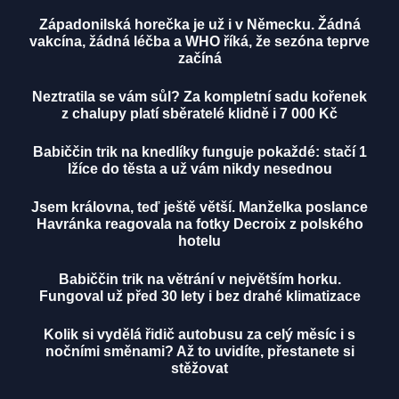
Západonilská horečka je už i v Německu. Žádná
vakcína, žádná léčba a WHO říká, že sezóna teprve
začíná
Neztratila se vám sůl? Za kompletní sadu kořenek
z chalupy platí sběratelé klidně i 7 000 Kč
Babiččin trik na knedlíky funguje pokaždé: stačí 1
lžíce do těsta a už vám nikdy nesednou
Jsem královna, teď ještě větší. Manželka poslance
Havránka reagovala na fotky Decroix z polského
hotelu
Babiččin trik na větrání v největším horku.
Fungoval už před 30 lety i bez drahé klimatizace
Kolik si vydělá řidič autobusu za celý měsíc i s
nočními směnami? Až to uvidíte, přestanete si
stěžovat