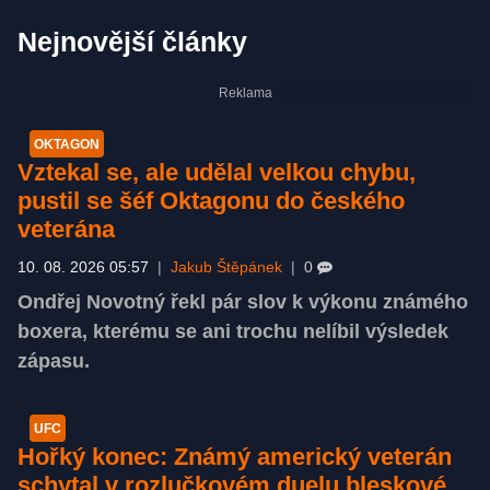
Nejnovější články
OKTAGON
Vztekal se, ale udělal velkou chybu,
pustil se šéf Oktagonu do českého
veterána
10. 08. 2026 05:57
|
Jakub Štěpánek
|
0
Ondřej Novotný řekl pár slov k výkonu známého
boxera, kterému se ani trochu nelíbil výsledek
zápasu.
UFC
Hořký konec: Známý americký veterán
schytal v rozlučkovém duelu bleskové