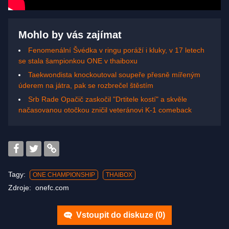
Mohlo by vás zajímat
Fenomenální Švédka v ringu poráží i kluky, v 17 letech
se stala šampionkou ONE v thaiboxu
Taekwondista knockoutoval soupeře přesně mířeným
úderem na játra, pak se rozbrečel štěstím
Srb Rade Opačič zaskočil "Drtitele kostí" a skvěle
načasovanou otočkou zničil veteránovi K-1 comeback
Tagy:
ONE CHAMPIONSHIP
THAIBOX
Zdroje:
onefc.com
Vstoupit do diskuze (
0
)