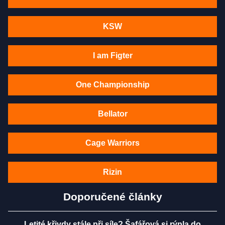
KSW
I am Figter
One Championship
Bellator
Cage Warriors
Rizin
Doporučené články
Letité křivdy stále při síle? Šafářová si rýpla do