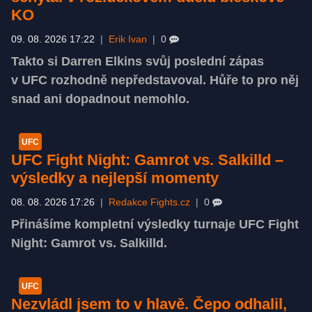
KO
09. 08. 2026 17:22
|
Erik Ivan
|
0
Takto si Darren Elkins svůj poslední zápas
v UFC rozhodně nepředstavoval. Hůře to pro něj
snad ani dopadnout nemohlo.
UFC
UFC Fight Night: Gamrot vs. Salkilld –
výsledky a nejlepší momenty
08. 08. 2026 17:26
|
Redakce Fights.cz
|
0
Přinášíme kompletní výsledky turnaje UFC Fight
Night: Gamrot vs. Salkilld.
UFC
Nezvládl jsem to v hlavě. Čepo odhalil,