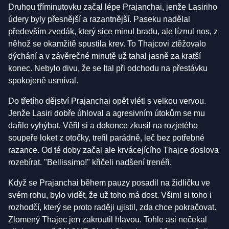
Druhou tříminutovku začal lépe Prajanchai, jenže Lasiriho
údery byly přesnější a razantnější. Paseku nadělal
především zvedák, který sice minul bradu, ale líznul nos, z
něhož se okamžitě spustila krev. To Thajcovi ztěžovalo
dýchání a v závěrečné minutě už tahal jasně za kratší
konec. Nebylo divu, že se Ital při odchodu na přestávku
spokojeně usmíval.
Do třetího dějství Prajanchai opět vlétl s velkou vervou.
Jenže Lasiri dobře úhloval a agresivním útokům se mu
dařilo vyhýbat. Věřil si a dokonce zkusil na rozjetého
soupeře loket z otočky, trefil parádně, leč bez potřebné
razance. Od té doby začal ale krvácejícího Thajce doslova
rozebírat. "Bellissimo!" křičeli nadšení trenéři.
Když se Prajanchai během pauzy posadil na židličku ve
svém rohu, bylo vidět, že už toho má dost. Všiml si toho i
rozhodčí, který se proto raději ujistil, zda chce pokračovat.
Zlomený Thajec jen zakroutil hlavou. Tohle asi nečekal