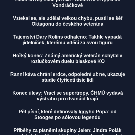
Vondráčkové
Vztekal se, ale udělal velkou chybu, pustil se šéf
Oktagonu do českého veterána
Tajemství Dary Rolins odhaleno: Takhle vypadá
jídelníček, kterému vděčí za svou figuru
Hořký konec: Známý americký veterán schytal v
rozlučkovém duelu bleskové KO
Ranní káva chrání srdce, odpolední už ne, ukazuje
studie čtyřiceti tisíc lidí
Konec úlevy: Vrací se supertropy, ČHMÚ vydává
výstrahu pro dvanáct krajů
Pět písní, které definovaly Iggyho Popa: od
Stooges po sólovou legendu
Příběhy za písněmi skupiny Jelen: Jindra Polák