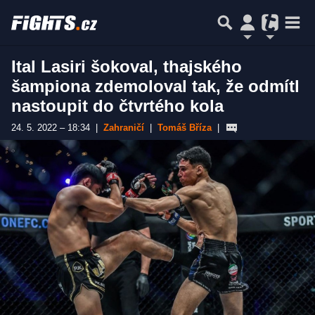
Ital Lasiri šokoval, thajského
šampiona zdemoloval tak, že odmítl
nastoupit do čtvrtého kola
24. 5. 2022 – 18:34
|
Zahraničí
|
Tomáš Bříza
|