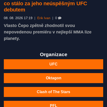
co stálo za jeho neúspěšným UFC
debutem
08. 08. 2026 17:19
|
Erik Ivan
|
0
Vlasto Čepo zpětně zhodnotil svou
nepovedenou premiéru v nejlepší MMA lize
planety.
Organizace
UFC
Oktagon
Clash of The Stars
PFL