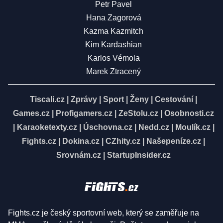
Petr Pavel
Hana Zagorová
Kazma Kazmitch
Kim Kardashian
Karlos Vémola
Marek Ztracený
Tiscali.cz
|
Zprávy
|
Sport
|
Ženy
|
Cestování
|
Games.cz
|
Profigamers.cz
|
ZeStolu.cz
|
Osobnosti.cz
|
Karaoketexty.cz
|
Úschovna.cz
|
Nedd.cz
|
Moulík.cz
|
Fights.cz
|
Dokina.cz
|
CZhity.cz
|
Našepeníze.cz
|
Srovnám.cz
|
StartupInsider.cz
Fights.cz je český sportovní web, který se zaměřuje na