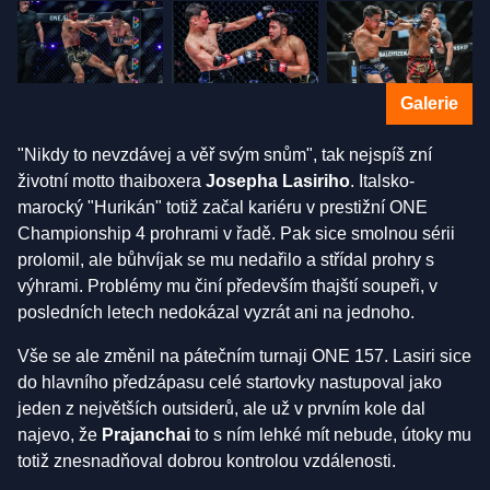
Galerie
"Nikdy to nevzdávej a věř svým snům", tak nejspíš zní
životní motto thaiboxera
Josepha Lasiriho
. Italsko-
marocký "Hurikán" totiž začal kariéru v prestižní ONE
Championship 4 prohrami v řadě. Pak sice smolnou sérii
prolomil, ale bůhvíjak se mu nedařilo a střídal prohry s
výhrami. Problémy mu činí především thajští soupeři, v
posledních letech nedokázal vyzrát ani na jednoho.
Vše se ale změnil na pátečním turnaji ONE 157. Lasiri sice
do hlavního předzápasu celé startovky nastupoval jako
jeden z největších outsiderů, ale už v prvním kole dal
najevo, že
Prajanchai
to s ním lehké mít nebude, útoky mu
totiž znesnadňoval dobrou kontrolou vzdálenosti.