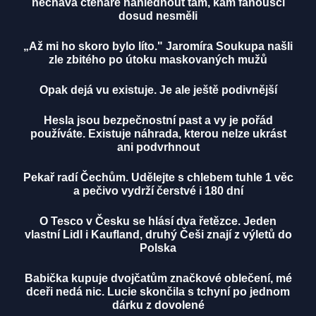
nechává čtenáře nahlédnout tam, kam fanoušci
dosud nesměli
„Až mi ho skoro bylo líto." Jaromíra Soukupa našli
zle zbitého po útoku maskovaných mužů
Opak dejá vu existuje. Je ale ještě podivnější
Hesla jsou bezpečnostní past a vy je pořád
používáte. Existuje náhrada, kterou nelze ukrást
ani podvrhnout
Pekař radí Čechům. Udělejte s chlebem tuhle 1 věc
a pečivo vydrží čerstvé i 180 dní
O Tesco v Česku se hlásí dva řetězce. Jeden
vlastní Lidl i Kaufland, druhý Češi znají z výletů do
Polska
Babička kupuje dvojčatům značkové oblečení, mé
dceři nedá nic. Lucie skončila s tchyní po jednom
dárku z dovolené