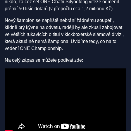
nikdo, za což šéf ONE Chatri Sityodtong vítěze odměnil
prémií 50 tisíc dolarů (v přepočtu cca 1,2 milionu Kč).
Nový šampion se napříště nebrání žádnému soupeři,
klidně prý kývne na odvetu, raději by ale zkusil zabojovat
ve větších rukavicích o titul v kickboxerské slámové divizi,
která aktuálně nemá šampiona. Uvidíme tedy, co na to
vedení ONE Championship.
Na celý zápas se můžete podívat zde: