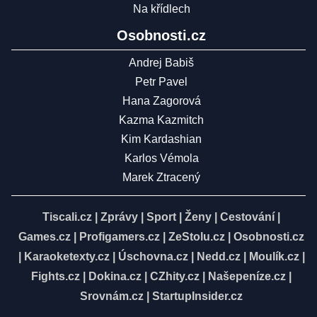
Na křídlech
Osobnosti.cz
Andrej Babiš
Petr Pavel
Hana Zagorová
Kazma Kazmitch
Kim Kardashian
Karlos Vémola
Marek Ztracený
Tiscali.cz
|
Zprávy
|
Sport
|
Ženy
|
Cestování
|
Games.cz
|
Profigamers.cz
|
ZeStolu.cz
|
Osobnosti.cz
|
Karaoketexty.cz
|
Úschovna.cz
|
Nedd.cz
|
Moulík.cz
|
Fights.cz
|
Dokina.cz
|
CZhity.cz
|
Našepeníze.cz
|
Srovnám.cz
|
StartupInsider.cz