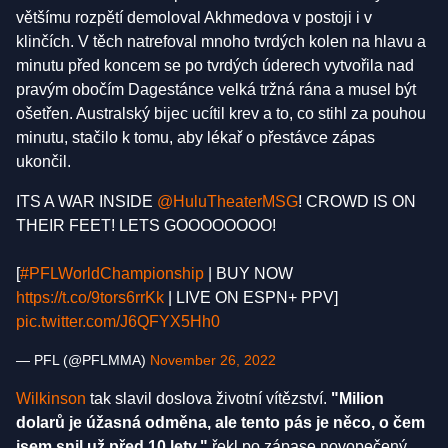
většímu rozpětí demoloval Akhmedova v postoji i v
klinčích. V těch natrefoval mnoho tvrdých kolen na hlavu a
minutu před koncem se po tvrdých úderech vytvořila nad
pravým obočím Dagestánce velká tržná rána a musel být
ošetřen. Australský bijec ucítil krev a to, co stihl za pouhou
minutu, stačilo k tomu, aby lékař o přestávce zápas
ukončil.
ITS A WAR INSIDE
@HuluTheaterMSG
! CROWD IS ON
THEIR FEET! LETS GOOOOOOOO!
[
#PFLWorldChampionship
| BUY NOW
https://t.co/9tors6rrKk
| LIVE ON ESPN+ PPV]
pic.twitter.com/J6QFYX5Hh0
— PFL (@PFLMMA)
November 26, 2022
Wilkinson
tak slavil doslova životní vítězství.
"Milion
dolarů je úžasná odměna, ale tento pás je něco, o čem
jsem snil už před 10 lety,"
řekl po zápase novopečený