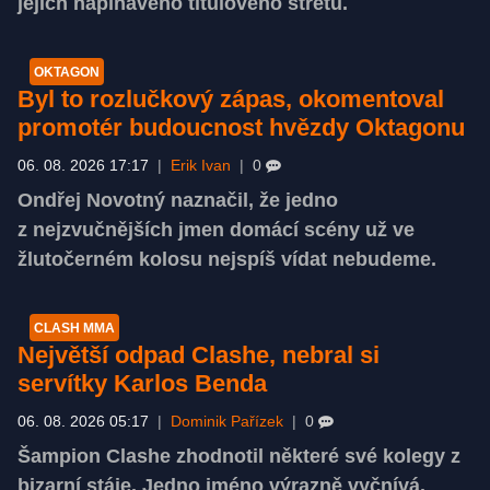
jejich napínavého titulového střetu.
OKTAGON
Byl to rozlučkový zápas, okomentoval
promotér budoucnost hvězdy Oktagonu
06. 08. 2026 17:17
|
Erik Ivan
|
0
Ondřej Novotný naznačil, že jedno
z nejzvučnějších jmen domácí scény už ve
žlutočerném kolosu nejspíš vídat nebudeme.
CLASH MMA
Největší odpad Clashe, nebral si
servítky Karlos Benda
06. 08. 2026 05:17
|
Dominik Pařízek
|
0
Šampion Clashe zhodnotil některé své kolegy z
bizarní stáje. Jedno jméno výrazně vyčnívá.