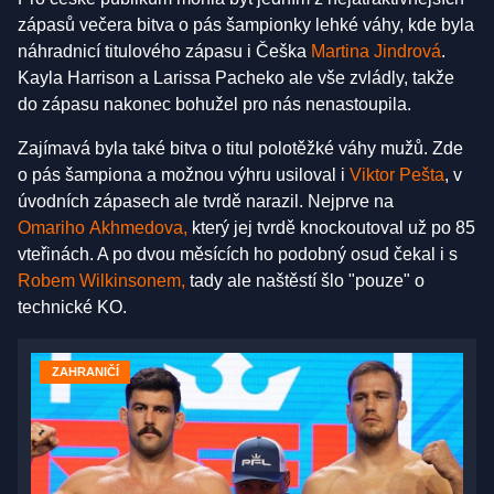
zápasů večera bitva o pás šampionky lehké váhy, kde byla
náhradnicí titulového zápasu i Češka
Martina Jindrová
.
Kayla Harrison a Larissa Pacheko ale vše zvládly, takže
do zápasu nakonec bohužel pro nás nenastoupila.
Zajímavá byla také bitva o titul polotěžké váhy mužů. Zde
o pás šampiona a možnou výhru usiloval i
Viktor Pešta
, v
úvodních zápasech ale tvrdě narazil. Nejprve na
Omariho Akhmedova
,
který jej tvrdě knockoutoval už po 85
vteřinách. A po dvou měsících ho podobný osud čekal i s
Robem Wilkinsonem,
tady ale naštěstí šlo "pouze" o
technické KO.
ZAHRANIČÍ