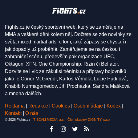
Fights.cz je český sportovní web, který se zaměřuje na
MMA a veškeré dění kolem něj. Dočtete se zde novinky ze
světa mixed martial arts, o tom, jaké zápasy se chystají i
jak dopadly už proběhlé. Zaměřujeme se na českou i
zahraniční scénu, především pak organizace UFC,
Oktagon, XFN, One Championship, Rizin či Bellator.
Dozvíte se i víc ze zákulisí tréninku a přípravy bojovníků
jako je Conor McGregor, Karlos Vémola, Lucie Pudilová,
Khabib Nurmagomedov, Jiří Procházka, Sandra Mašková
a mnoha dalších.
Reklama
|
Redakce
|
Cookies
|
Osobní údaje
|
Kodex
|
Kontakt
|
O nás
© 2026 Fights.cz |
TISCALI MEDIA, a.s.
|
Člen skupiny DIGNITY, s.r.o.