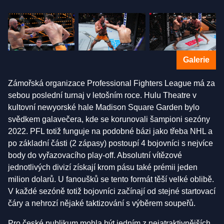
Galerie
Zámořská organizace Professional Fighters League má za
sebou poslední turnaj v letošním roce. Hulu Theatre v
kultovní newyorské hale Madison Square Garden bylo
svědkem galavečera, kde se korunovali šampioni sezóny
2022. PFL totiž funguje na podobné bázi jako třeba NHL a
po základní části (2 zápasy) postoupí 4 bojovníci s nejvíce
body do vyřazovacího play-off. Absolutní vítězové
jednotlivých divizí získají krom pásu také prémii jeden
milion dolarů. U fanoušků se tento formát těší velké oblibě.
V každé sezóně totiž bojovníci začínají od stejné startovací
čáry a nehrozí nějaké taktizování s výběrem soupeřů.
Pro české publikum mohla být jedním z nejatraktivnějších