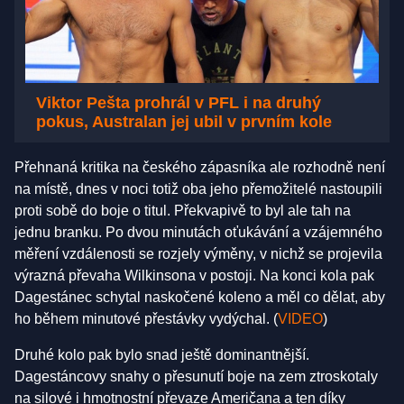
Viktor Pešta prohrál v PFL i na druhý
pokus, Australan jej ubil v prvním kole
Přehnaná kritika na českého zápasníka ale rozhodně není
na místě, dnes v noci totiž oba jeho přemožitelé nastoupili
proti sobě do boje o titul. Překvapivě to byl ale tah na
jednu branku. Po dvou minutách oťukávání a vzájemného
měření vzdálenosti se rozjely výměny, v nichž se projevila
výrazná převaha Wilkinsona v postoji. Na konci kola pak
Dagestánec schytal naskočené koleno a měl co dělat, aby
ho během minutové přestávky vydýchal. (
VIDEO
)
Druhé kolo pak bylo snad ještě dominantnější.
Dagestáncovy snahy o přesunutí boje na zem ztroskotaly
na silové i hmotnostní převaze Američana a ten díky