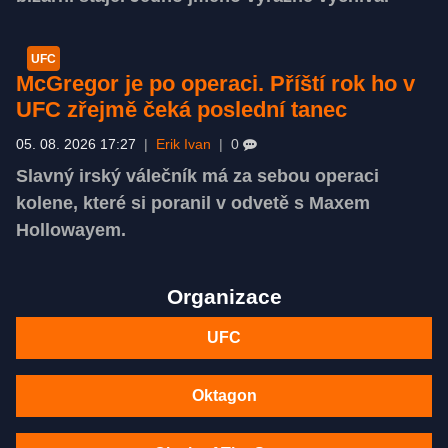
UFC
McGregor je po operaci. Příští rok ho v
UFC zřejmě čeká poslední tanec
05. 08. 2026 17:27
|
Erik Ivan
|
0
Slavný irský válečník má za sebou operaci
kolene, které si poranil v odvetě s Maxem
Hollowayem.
Organizace
UFC
Oktagon