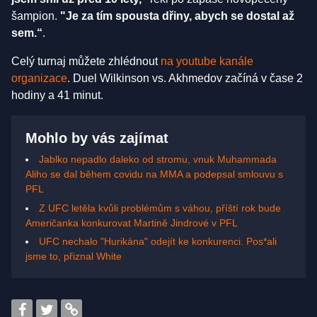
šampion.
"Je za tím spousta dřiny, abych se dostal až
sem.“
.
Celý turnaj můžete zhlédnout
na youtube kanále
organizace
. Duel Wilkinson vs. Akhmedov začíná v čase 2
hodiny a 41 minut.
Mohlo by vás zajímat
Jablko nepadlo daleko od stromu, vnuk Muhammada
Aliho se dal během covidu na MMA a podepsal smlouvu s
PFL
Z UFC letěla kvůli problémům s váhou, příští rok bude
Američanka konkurovat Martině Jindrové v PFL
UFC nechalo "Hurikána" odejít ke konkurenci. Pos*ali
jsme to, přiznal White