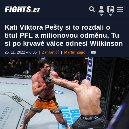
Kati Viktora Pešty si to rozdali o
titul PFL a milionovou odměnu. Tu
si po krvavé válce odnesl Wilkinson
26. 11. 2022 – 8:35
|
Zahraničí
|
Martin Zajíc
|