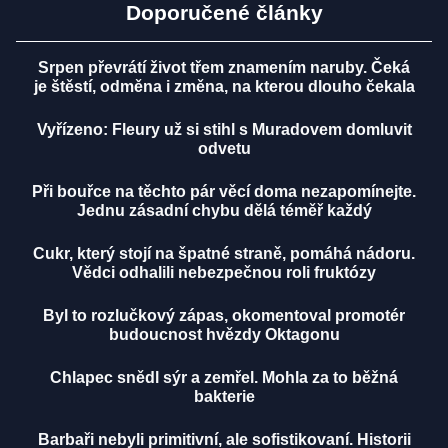
Doporučené články
Srpen převrátí život třem znamením naruby. Čeká
je štěstí, odměna i změna, na kterou dlouho čekala
Vyřízeno: Fleury už si stihl s Muradovem domluvit
odvetu
Při bouřce na těchto pár věcí doma nezapomínejte.
Jednu zásadní chybu dělá téměř každý
Cukr, který stojí na špatné straně, pomáhá nádoru.
Vědci odhalili nebezpečnou roli fruktózy
Byl to rozlučkový zápas, okomentoval promotér
budoucnost hvězdy Oktagonu
Chlapec snědl sýr a zemřel. Mohla za to běžná
bakterie
Barbaři nebyli primitivní, ale sofistikovaní. Historii