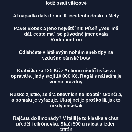
totiž psali vítězové
AI napadla další firmu. K incidentu došlo u Mety
Pavel Bobek a jeho největší hit: Píseň „Veď mě
dál, cesto má“ se původně jmenovala
Rododendron
Odlehčete v létě svým nohám aneb tipy na
vzdušné pánské boty
Krabička za 125 Kč z Actionu ušetří tisíce za
opraváře, jindy stojí 10 000 Kč. Regál s nářadím je
věčně prázdný
Rusko zjistilo, že éra bitevních helikoptér skončila,
a pomalu je vyřazuje. Ukrajinci je proškolili, jak to
nikdy nečekali
Rajčata do limonády? V Itálii je to klasika a chuť
předčí i citrónovku. Stačí 500 g rajčat a jeden
citrón