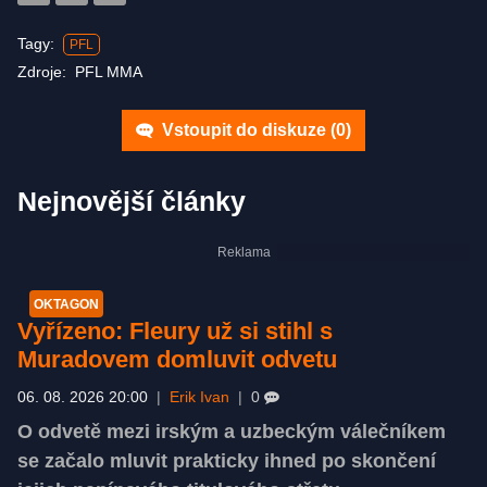
Tagy:
PFL
Zdroje:
PFL MMA
Vstoupit do diskuze (
0
)
Nejnovější články
OKTAGON
Vyřízeno: Fleury už si stihl s
Muradovem domluvit odvetu
06. 08. 2026 20:00
|
Erik Ivan
|
0
O odvetě mezi irským a uzbeckým válečníkem
se začalo mluvit prakticky ihned po skončení