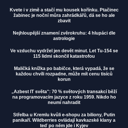
Kvete i v zimě a stačí mu kousek kořínku. Ptačinec
žabinec je noční můra zahrádkářů, dá se ho ale
zbavit
Nejhloupější znamení zvěrokruhu: 4 hlupáci dle
astrologie
Ve vzduchu vydržel jen devět minut. Let Tu-154 se
115 lidmi skončil katastrofou
Maličká knížka po babičce, která vypadá, že se
každou chvíli rozpadne, může mít cenu tisíců
korun
„Azbest IT světa“: 70 % světových transakcí běží
na programovacím jazyce z roku 1959. Nikdo ho
neumí nahradit
Střelba u Kremlu kvůli e-shopu za biliony, Putin
panikaří. Wildberries ovládají kavkazské klany a
teď po něm jde i Kyjev