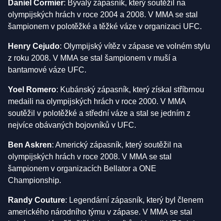
Daniel Cormier
: Bývalý zápasník, který soutěžil na
olympijských hrách v roce 2004 a 2008. V MMA se stal
šampionem v polotěžké a těžké váze v organizaci UFC.
Henry Cejudo
: Olympijský vítěz v zápase ve volném stylu
z roku 2008. V MMA se stal šampionem v muší a
bantamové váze UFC.
Yoel Romero
: Kubánský zápasník, který získal stříbrnou
medaili na olympijských hrách v roce 2000. V MMA
soutěžil v polotěžké a střední váze a stal se jedním z
nejvíce obávaných bojovníků v UFC.
Ben Askren
: Americký zápasník, který soutěžil na
olympijských hrách v roce 2008. V MMA se stal
šampionem v organizacích Bellator a ONE
Championship.
Randy Couture
: Legendární zápasník, který byl členem
amerického národního týmu v zápase. V MMA se stal