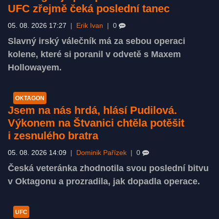
UFC zřejmě čeká poslední tanec
05. 08. 2026 17:27
|
Erik Ivan
|
0
Slavný irský válečník má za sebou operaci
kolene, které si poranil v odvetě s Maxem
Hollowayem.
OKTAGON
Jsem na nás hrdá, hlásí Pudilová.
Výkonem na Štvanici chtěla potěšit
i zesnulého bratra
05. 08. 2026 14:09
|
Dominik Pařízek
|
0
Česká veteránka zhodnotila svou poslední bitvu
v Oktagonu a prozradila, jak dopadla operace.
UFC