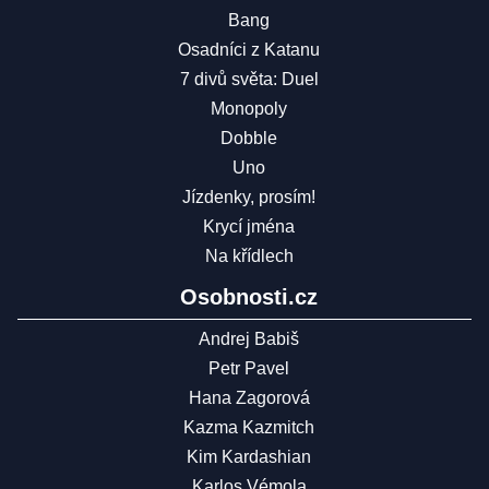
Bang
Osadníci z Katanu
7 divů světa: Duel
Monopoly
Dobble
Uno
Jízdenky, prosím!
Krycí jména
Na křídlech
Osobnosti.cz
Andrej Babiš
Petr Pavel
Hana Zagorová
Kazma Kazmitch
Kim Kardashian
Karlos Vémola