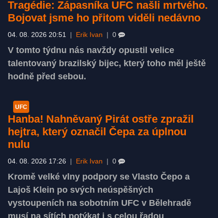
Tragédie: Zápasníka UFC našli mrtvého.
Bojovat jsme ho přitom viděli nedávno
04. 08. 2026 20:51
|
Erik Ivan
|
0
V tomto týdnu nás navždy opustil velice
talentovaný brazilský bijec, který toho měl ještě
hodně před sebou.
UFC
Hanba! Nahněvaný Pirát ostře zpražil
hejtra, který označil Čepa za úplnou
nulu
04. 08. 2026 17:26
|
Erik Ivan
|
0
Kromě velké vlny podpory se Vlasto Čepo a
Lajoš Klein po svých neúspěšných
vystoupeních na sobotním UFC v Bělehradě
musí na sítích potýkat i s celou řadou