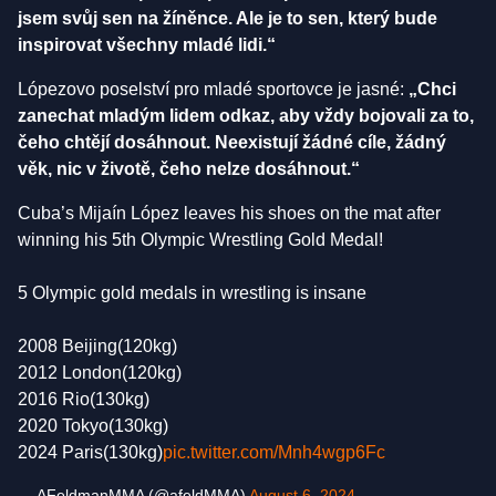
jsem svůj sen na žíněnce. Ale je to sen, který bude
inspirovat všechny mladé lidi.“
Lópezovo poselství pro mladé sportovce je jasné:
„Chci
zanechat mladým lidem odkaz, aby vždy bojovali za to,
čeho chtějí dosáhnout. Neexistují žádné cíle, žádný
věk, nic v životě, čeho nelze dosáhnout.“
Cuba’s Mijaín López leaves his shoes on the mat after
winning his 5th Olympic Wrestling Gold Medal!
5 Olympic gold medals in wrestling is insane
2008 Beijing(120kg)
2012 London(120kg)
2016 Rio(130kg)
2020 Tokyo(130kg)
2024 Paris(130kg)
pic.twitter.com/Mnh4wgp6Fc
— AFeldmanMMA (@afeldMMA)
August 6, 2024