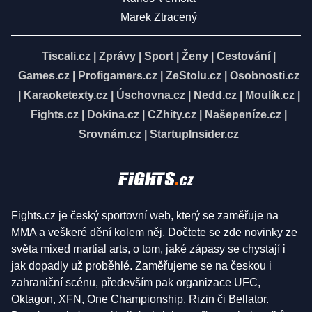
Marek Ztracený
Tiscali.cz
|
Zprávy
|
Sport
|
Ženy
|
Cestování
|
Games.cz
|
Profigamers.cz
|
ZeStolu.cz
|
Osobnosti.cz
|
Karaoketexty.cz
|
Úschovna.cz
|
Nedd.cz
|
Moulík.cz
|
Fights.cz
|
Dokina.cz
|
CZhity.cz
|
Našepeníze.cz
|
Srovnám.cz
|
StartupInsider.cz
Fights.cz je český sportovní web, který se zaměřuje na
MMA a veškeré dění kolem něj. Dočtete se zde novinky ze
světa mixed martial arts, o tom, jaké zápasy se chystají i
jak dopadly už proběhlé. Zaměřujeme se na českou i
zahraniční scénu, především pak organizace UFC,
Oktagon, XFN, One Championship, Rizin či Bellator.