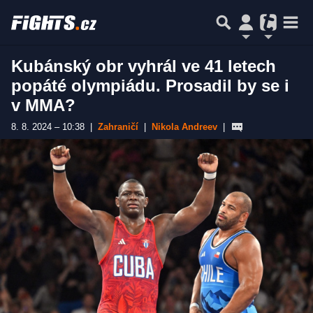
Kubánský obr vyhrál ve 41 letech
popáté olympiádu. Prosadil by se i
v MMA?
8. 8. 2024 – 10:38
|
Zahraničí
|
Nikola Andreev
|