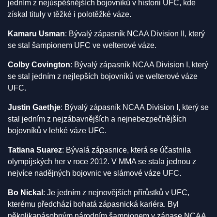
jedním z nejúspěšnějších bojovníků v historii UFC, kde
získal tituly v těžké i polotěžké váze.
Kamaru Usman
: Bývalý zápasník NCAA Division II, který
se stal šampionem UFC ve welterové váze.
Colby Covington
: Bývalý zápasník NCAA Division I, který
se stal jedním z nejlepších bojovníků ve welterové váze
UFC.
Justin Gaethje
: Bývalý zápasník NCAA Division I, který se
stal jedním z nejzábavnějších a nejnebezpečnějších
bojovníků v lehké váze UFC.
Tatiana Suarez
: Bývalá zápasnice, která se účastnila
olympijských her v roce 2012. V MMA se stala jednou z
nejvíce nadějných bojovnic ve slámové váze UFC.
Bo Nickal
: Je jedním z nejnovějších přírůstků v UFC,
kterému předchází bohatá zápasnická kariéra. Byl
několikanásobným národním šampionem v zápase NCAA