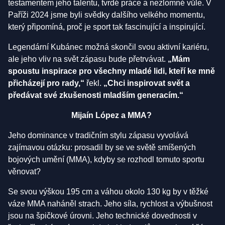
testamentem jeho talentu, tvrdé práce a nezlomné vůle. V
Paříži 2024 jsme byli svědky dalšího velkého momentu,
který připomíná, proč je sport tak fascinující a inspirující.
Legendární Kubánec možná skončil svou aktivní kariéru,
ale jeho vliv na svět zápasu bude přetrvávat.
„Mám
spoustu inspirace pro všechny mladé lidi, kteří ke mně
přicházejí pro rady,“
řekl.
„Chci inspirovat svět a
předávat své zkušenosti mladším generacím.“
Mijaín López a MMA?
Jeho dominance v tradičním stylu zápasu vyvolává
zajímavou otázku: prosadil by se ve světě smíšených
bojových umění (MMA), kdyby se rozhodl tomuto sportu
věnovat?
Se svou výškou 195 cm a váhou okolo 130 kg by v těžké
váze MMA naháněl strach. Jeho síla, rychlost a výbušnost
jsou na špičkové úrovni. Jeho technické dovednosti v