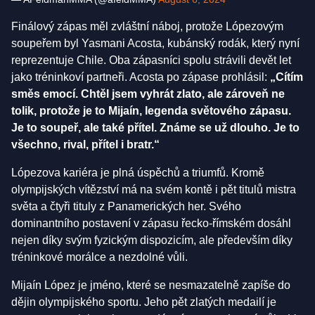
Finálový zápas měl zvláštní náboj, protože Lópezovým
soupeřem byl Yasmani Acosta, kubánský rodák, který nyní
reprezentuje Chile. Oba zápasníci spolu strávili devět let
jako tréninkoví partneři. Acosta po zápase prohlásil:
„Cítím
směs emocí. Chtěl jsem vyhrát zlato, ale zároveň ne
tolik, protože je to Mijaín, legenda světového zápasu.
Je to soupeř, ale také přítel. Známe se už dlouho. Je to
všechno, rival, přítel i bratr.“
Lópezova kariéra je plná úspěchů a triumfů. Kromě
olympijských vítězství má na svém kontě i pět titulů mistra
světa a čtyři tituly z Panamerických her. Svého
dominantního postavení v zápasu řecko-římském dosáhl
nejen díky svým fyzickým dispozicím, ale především díky
tréninkové morálce a nezdolné vůli.
Mijaín López je jméno, které se nesmazatelně zapíše do
dějin olympijského sportu. Jeho pět zlatých medailí je