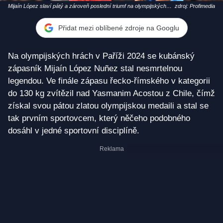
Mijaín López slaví pátý a zároveň poslední triumf na olympijských
zdroj: Profimedia
hrách
Přidat mezi oblíbené zdroje na Googlu
Na olympijských hrách v Paříži 2024 se kubánský
zápasník Mijaín López Nuñez stal nesmrtelnou
legendou. Ve finále zápasu řecko-římského v kategorii
do 130 kg zvítězil nad Yasmanim Acostou z Chile, čímž
získal svou pátou zlatou olympijskou medaili a stal se
tak prvním sportovcem, který něčeho podobného
dosáhl v jedné sportovní disciplíně.