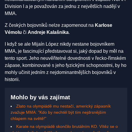
Division I a je považován za jednu z největších nadějí v
MMA.
Z českých bojovníků nelze zapomenout na
Karlose
Vémolu
či
Andreje Kalašnika
.
I když se ale Mijaín López nikdy nestane bojovníkem
MMA, je fascinující představovat si, jaký dopad by měl na
tento sport. Jeho neuvěřitelné dovednosti v řecko-římském
zápase, kombinované s jeho fyzickými schopnostmi, by ho
mohly učinit jedním z nejdominantnějších bojovníků v
historii.
Mohlo by vás zajímat
Zlato na olympiádě mu nestačí, americký zápasník
zvažuje MMA: "Kdo by nechtěl být tím nejdrsnějším
chlapem na světě!"
Karate na olympiádě skončilo brutálním KO. Vítěz se o