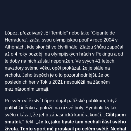
López, přezdívaný „El Terrible“ nebo také ”Gigante de
Herradura”, začal svou olympijskou pouť v roce 2004 v
Athénách, kde skončil ve čtvrtfinále. Zlatou šňůru započal
až o 4 roky později na olympijských hrách v Pekingu a od
té doby na nich zůstal neporažen. Ve svých 41 letech,
navzdory svému věku, opět prokázal, že je stále na
vrcholu. Jeho úspěch je o to pozoruhodnější, že od
posledních her v Tokiu 2021 nesoutěžil na žádném
mezinárodním turnaji.
Po svém vítězství López dojal pařížské publikum, když
políbil žíněnku a položil na ní své boty. Symbolicky tak
světu ukázal, že jeho zápasnická kariéra končí.
„Cítil jsem
smutek,“
řekl.
„Je to, jako byste tam nechali část svého
života. Tento sport mě proslavil po celém světě. Nechal