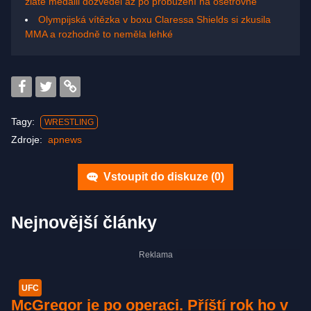
zlaté medaili dozvěděl až po probuzení na ošetřovně
Olympijská vítězka v boxu Claressa Shields si zkusila
MMA a rozhodně to neměla lehké
Tagy:
WRESTLING
Zdroje:
apnews
Vstoupit do diskuze (
0
)
Nejnovější články
UFC
McGregor je po operaci. Příští rok ho v