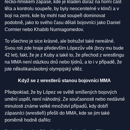
řecko-římském zápase, kde je kladen důraz na horní část
těla a kontrolu soupeře, by byly neocenitelné v klinči a v
boji na zemi, kde by mohl nad soupeři dominovat
podobně, jako to svého času dělali bojovníci jako Daniel
Cormier nebo Khabib Nurmagomedov.
To všechno je sice krásné, ale bohužel také nereálné.
Svou roli zde hraje především Lópezův věk (brzy mu bude
42 let), fakt, že je z Kuby a také to, že přechod z wrestlingu
na MMA není otázkou dnů nebo týdnů, a to i v případě, že
jste několikanásobný olympijský vítěz.
Když se z wrestlerů stanou bojovníci MMA
Předpoklad, že by López ve světě smíšených bojových
umění uspěl, není náhodný. Ze současnosti nebo nedávné
minulosti známe velké množství případů, kdy dobří
zápasníci (wrestleři) přešli do MMA, kde se jim také
poměrně hodně dařilo: