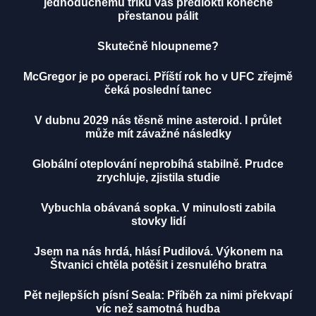
jednoduchému triku vás předloktí konečně
přestanou pálit
Skutečně hloupneme?
McGregor je po operaci. Příští rok ho v UFC zřejmě
čeká poslední tanec
V dubnu 2029 nás těsně mine asteroid. I průlet
může mít závažné následky
Globální oteplování neprobíhá stabilně. Prudce
zrychluje, zjistila studie
Vybuchla obávaná sopka. V minulosti zabila
stovky lidí
Jsem na nás hrdá, hlásí Pudilová. Výkonem na
Štvanici chtěla potěšit i zesnulého bratra
Pět nejlepších písní Seala: Příběh za nimi překvapí
víc než samotná hudba