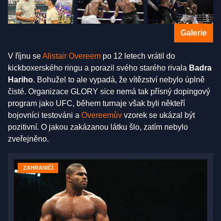
Galerie
V říjnu se
Alistair Overeem
po 12 letech vrátil do
kickboxerského ringu a porazil svého starého rivala
Badra
Hariho
. Bohužel to ale vypadá, že vítězství nebylo úplně
čisté. Organizace GLORY sice nemá tak přísný dopingový
program jako UFC, během turnaje však byli někteří
bojovníci testováni a
Overeemův
vzorek se ukázal být
pozitivní. O jakou zakázanou látku šlo, zatím nebylo
zveřejněno.
ZAHRANIČÍ