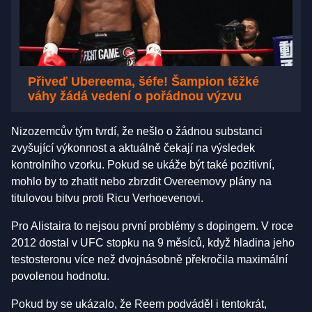
Přiveď Ubereema, šéfe! Šampion těžké
váhy žádá vedení o pořádnou výzvu
Nizozemcův tým tvrdí, že nešlo o žádnou substanci
zvyšující výkonnost a aktuálně čekají na výsledek
kontrolního vzorku. Pokud se ukáže být také pozitivní,
mohlo by to zhatit nebo zbrzdit Overeemovy plány na
titulovou bitvu proti Ricu Verhoevenovi.
Pro Alistaira to nejsou první problémy s dopingem. V roce
2012 dostal v UFC stopku na 9 měsíců, když hladina jeho
testosteronu více než dvojnásobně překročila maximální
povolenou hodnotu.
Pokud by se ukázalo, že Reem podváděl i tentokrát,