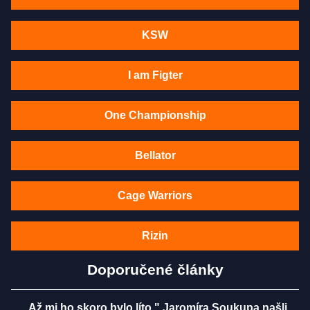
KSW
I am Figter
One Championship
Bellator
Cage Warriors
Rizin
Doporučené články
„Až mi ho skoro bylo líto." Jaromíra Soukupa našli