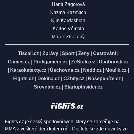
Hana Zagorová
Kazma Kazmitch
Kim Kardashian
Karlos Vémola
Marek Ztracený
Tiscali.cz
|
Zprávy
|
Sport
|
Ženy
|
Cestování
|
Games.cz
|
Profigamers.cz
|
ZeStolu.cz
|
Osobnosti.cz
|
Karaoketexty.cz
|
Úschovna.cz
|
Nedd.cz
|
Moulík.cz
|
Fights.cz
|
Dokina.cz
|
CZhity.cz
|
Našepeníze.cz
|
Srovnám.cz
|
StartupInsider.cz
Fights.cz je český sportovní web, který se zaměřuje na
MMA a veškeré dění kolem něj. Dočtete se zde novinky ze