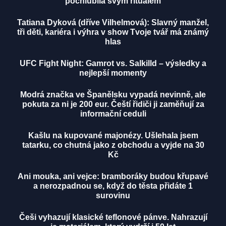
pochlubila svým rituálem
Tatiana Dyková (dříve Vilhelmová): Slavný manžel,
tři děti, kariéra i výhra v show Tvoje tvář má známý
hlas
UFC Fight Night: Gamrot vs. Salkilld – výsledky a
nejlepší momenty
Modrá značka ve Španělsku vypadá nevinně, ale
pokuta za ni je 200 eur. Čeští řidiči ji zaměňují za
informační ceduli
Kašlu na kupované majonézy. Ušlehala jsem
tatarku, co chutná jako z obchodu a vyjde na 30
Kč
Ani mouka, ani vejce: bramboráky budou křupavé
a nerozpadnou se, když do těsta přidáte 1
surovinu
Češi vyhazují klasické teflonové pánve. Nahrazují