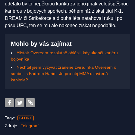
udělalo by to nepěknou kaňku za jeho jinak veleúspěšnou
kariérou v bojových sportech, během níž získal titul K-1,
DREAM či Strikeforce a dlouhá léta natahoval ruku i po
pásu UFC, ten se mu ale nakonec získat nepodařilo.
Mohlo by vás zajímat
Alistair Overeem rezolutně ohlásil, kdy ukončí kariéru
bojovníka
Nechtěl jsem vyzývat zraněné zvíře, říká Overeem o
souboji s Badrem Harim. Je pro něj MMA uzavřená
kapitola?
Tagy:
GLORY
Zdroje:
Telegraaf