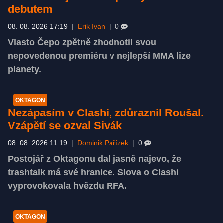
debutem
08. 08. 2026 17:19
|
Erik Ivan
|
0
Vlasto Čepo zpětně zhodnotil svou
nepovedenou premiéru v nejlepší MMA lize
planety.
OKTAGON
Nezápasím v Clashi, zdůraznil Roušal.
Vzápětí se ozval Sivák
08. 08. 2026 11:19
|
Dominik Pařízek
|
0
Postojář z Oktagonu dal jasně najevo, že
trashtalk má své hranice. Slova o Clashi
vyprovokovala hvězdu RFA.
OKTAGON