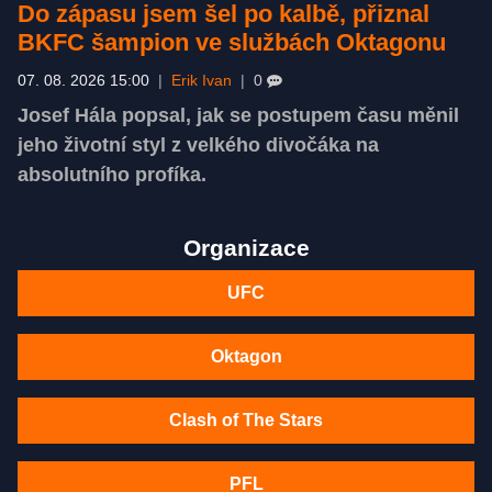
Do zápasu jsem šel po kalbě, přiznal
BKFC šampion ve službách Oktagonu
07. 08. 2026 15:00
|
Erik Ivan
|
0
Josef Hála popsal, jak se postupem času měnil
jeho životní styl z velkého divočáka na
absolutního profíka.
Organizace
UFC
Oktagon
Clash of The Stars
PFL