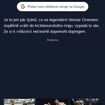
vítězně, první dvě kola ale prohrál
Přidat mezi oblíbené zdroje na Googlu
Je to jen pár týdnů, co se legendární Alistair Overeem
úspěšně vrátil do kickboxerského ringu, vypadá to ale,
že si k vítězství nečestně dopomohl dopingem.