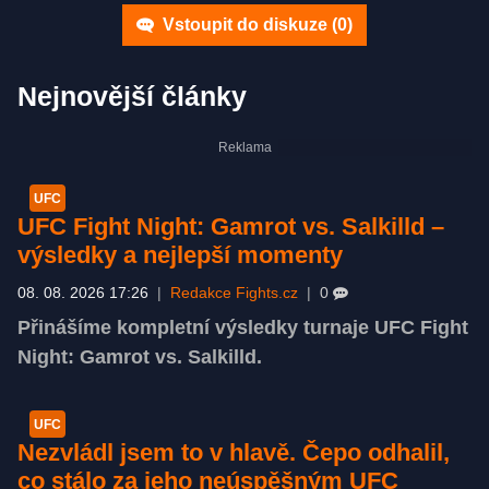
Vstoupit do diskuze (
0
)
Nejnovější články
UFC
UFC Fight Night: Gamrot vs. Salkilld –
výsledky a nejlepší momenty
08. 08. 2026 17:26
|
Redakce Fights.cz
|
0
Přinášíme kompletní výsledky turnaje UFC Fight
Night: Gamrot vs. Salkilld.
UFC
Nezvládl jsem to v hlavě. Čepo odhalil,
co stálo za jeho neúspěšným UFC