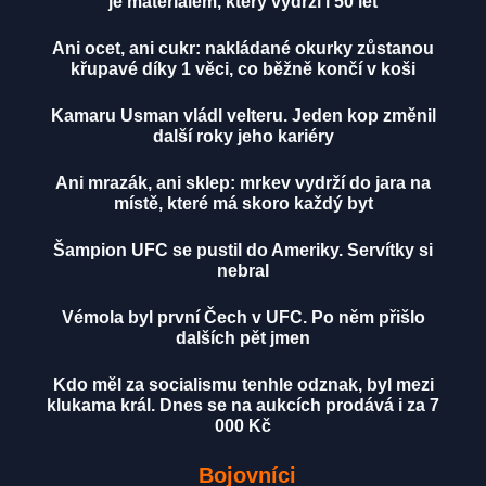
je materiálem, který vydrží i 50 let
Ani ocet, ani cukr: nakládané okurky zůstanou
křupavé díky 1 věci, co běžně končí v koši
Kamaru Usman vládl velteru. Jeden kop změnil
další roky jeho kariéry
Ani mrazák, ani sklep: mrkev vydrží do jara na
místě, které má skoro každý byt
Šampion UFC se pustil do Ameriky. Servítky si
nebral
Vémola byl první Čech v UFC. Po něm přišlo
dalších pět jmen
Kdo měl za socialismu tenhle odznak, byl mezi
klukama král. Dnes se na aukcích prodává i za 7
000 Kč
Bojovníci