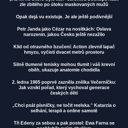
zle zbitého po útoku maskovaných mužů
Opak dejá vu existuje. Je ale ještě podivnější
Petr Janda jako Cézar na nosítkách: Oslava
narozenin, jakou Česko ještě nezažilo
Klid od otravného bzučení: Action zlevnil lapač
hmyzu, vyčistí dvacet metrů prostoru
Silně tlumené tenisky mohou tlumit i váš krevní
oběh, ukazuje anatomie chodidla
2. ledna 1965 poprvé zazněla znělka Večerníčku:
Jak vznikl pořad, který vychoval generace
českých dětí
„Chci psát písničky, ne točit reelska.“ Katarzia o
selhání, terapii a online samotě
Tři Edeny za sebou a pak postel: Ewa Farna se