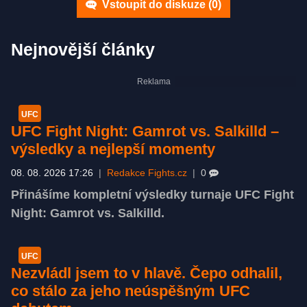
Vstoupit do diskuze (
0
)
Nejnovější články
UFC
UFC Fight Night: Gamrot vs. Salkilld –
výsledky a nejlepší momenty
08. 08. 2026 17:26
|
Redakce Fights.cz
|
0
Přinášíme kompletní výsledky turnaje UFC Fight
Night: Gamrot vs. Salkilld.
UFC
Nezvládl jsem to v hlavě. Čepo odhalil,
co stálo za jeho neúspěšným UFC