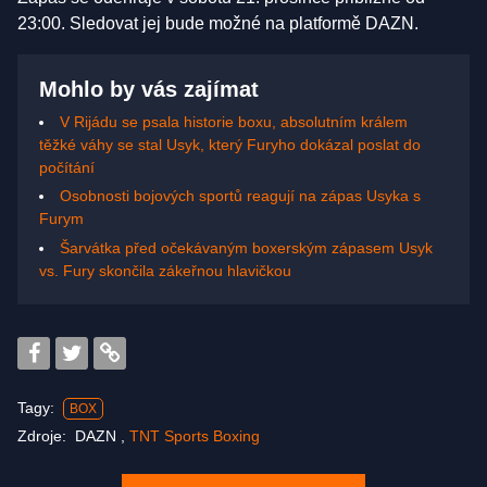
23:00. Sledovat jej bude možné na platformě DAZN.
Mohlo by vás zajímat
V Rijádu se psala historie boxu, absolutním králem
těžké váhy se stal Usyk, který Furyho dokázal poslat do
počítání
Osobnosti bojových sportů reagují na zápas Usyka s
Furym
Šarvátka před očekávaným boxerským zápasem Usyk
vs. Fury skončila zákeřnou hlavičkou
Tagy:
BOX
Zdroje:
DAZN
,
TNT Sports Boxing