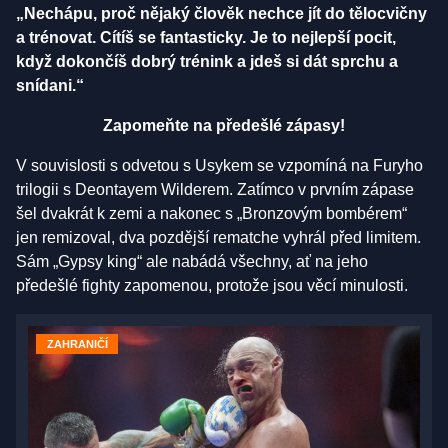
„Nechápu, proč nějaký člověk nechce jít do tělocvičny
a trénovat. Cítíš se fantasticky. Je to nejlepší pocit,
když dokončíš dobrý trénink a jdeš si dát sprchu a
snídani.“
Zapomeňte na předešlé zápasy!
V souvislosti s odvetou s Usykem se vzpomíná na Furyho
trilogii s Deontayem Wilderem. Zatímco v prvním zápase
šel dvakrát k zemi a nakonec s „Bronzovým bombérem“
jen remizoval, dva pozdější rematche vyhrál před limitem.
Sám „Gypsy king“ ale nabádá všechny, ať na jeho
předešlé fighty zapomenou, protože jsou věcí minulosti.
ZAHRANIČÍ