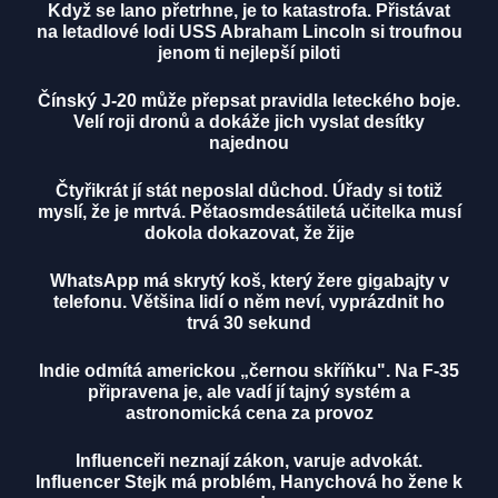
Když se lano přetrhne, je to katastrofa. Přistávat
na letadlové lodi USS Abraham Lincoln si troufnou
jenom ti nejlepší piloti
Čínský J-20 může přepsat pravidla leteckého boje.
Velí roji dronů a dokáže jich vyslat desítky
najednou
Čtyřikrát jí stát neposlal důchod. Úřady si totiž
myslí, že je mrtvá. Pětaosmdesátiletá učitelka musí
dokola dokazovat, že žije
WhatsApp má skrytý koš, který žere gigabajty v
telefonu. Většina lidí o něm neví, vyprázdnit ho
trvá 30 sekund
Indie odmítá americkou „černou skříňku". Na F-35
připravena je, ale vadí jí tajný systém a
astronomická cena za provoz
Influenceři neznají zákon, varuje advokát.
Influencer Stejk má problém, Hanychová ho žene k