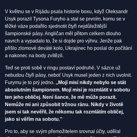
V květnu se v Rijádu psala historie boxu, když Oleksandr
Usyk porazil Tysona Furyho a stal se prvním, komu se v
těžké váze podařilo sjednotit čtyři nejdůležitější
šampionské pásy. Angličan měl přitom celkem dlouho
navrch a vypadalo to, že si dojde pro výhru. Jenže pak
přišlo zlomové deváté kolo, Ukrajinec ho poslal do počítání
a nakonec na body zvítězil.
Teď se proti sobě v ringu postaví podruhé. V sázce už
nebudou čtyři pásy, neboť Usyk musel jeden z nich uvolnit.
Furymu je to prý jedno.
„Mojí misí nikdy nebylo se stát
absolutním šampionem. Mojí misí je rozmlátit v sobotu
ten jeho obličej. Není šance, že mě může porazit.
Nemůže mi ani způsobit tržnou ránu. Nikdy v životě
jsem si tak nevěřil, že někomu tak rozmlátím obličej,
jako si věřím na sobotu.“
Pro to, aby se svým přemožitelem srovnal účty, udělal