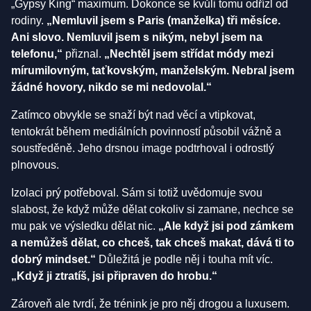
„Gypsy King“ maximum. Dokonce se kvůli tomu odřízl od
rodiny.
„Nemluvil jsem s Paris (manželka) tři měsíce.
Ani slovo. Nemluvil jsem s nikým, nebyl jsem na
telefonu,“
přiznal.
„Nechtěl jsem střídat módy mezi
mírumilovným, taťkovským, manželským. Nebral jsem
žádné hovory, nikdo se mi nedovolal.“
Zatímco obvykle se snaží být nad věcí a vtipkovat,
tentokrát během mediálních povinností působil vážně a
soustředěně. Jeho drsnou image podtrhoval i odrostlý
plnovous.
Izolaci prý potřeboval. Sám si totiž uvědomuje svou
slabost, že když může dělat cokoliv si zamane, nechce se
mu pak ve výsledku dělat nic.
„Ale když jsi pod zámkem
a nemůžeš dělat, co chceš, tak chceš makat, dává ti to
dobrý mindset.“
Důležitá je podle něj i touha mít víc.
„Když ji ztratíš, jsi připraven do hrobu.“
Zároveň ale tvrdí, že trénink je pro něj drogou a luxusem.