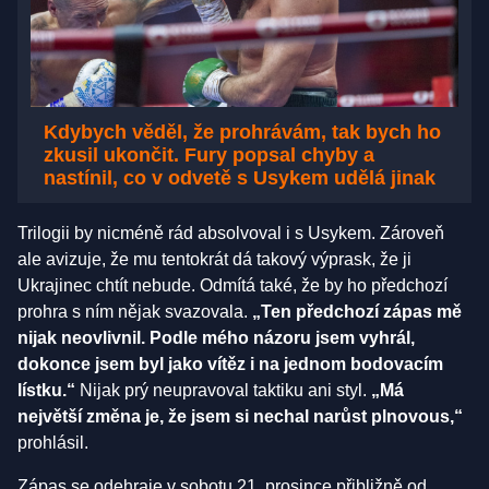
Kdybych věděl, že prohrávám, tak bych ho
zkusil ukončit. Fury popsal chyby a
nastínil, co v odvetě s Usykem udělá jinak
Trilogii by nicméně rád absolvoval i s Usykem. Zároveň
ale avizuje, že mu tentokrát dá takový výprask, že ji
Ukrajinec chtít nebude. Odmítá také, že by ho předchozí
prohra s ním nějak svazovala.
„Ten předchozí zápas mě
nijak neovlivnil. Podle mého názoru jsem vyhrál,
dokonce jsem byl jako vítěz i na jednom bodovacím
lístku.“
Nijak prý neupravoval taktiku ani styl.
„Má
největší změna je, že jsem si nechal narůst plnovous,“
prohlásil.
Zápas se odehraje v sobotu 21. prosince přibližně od