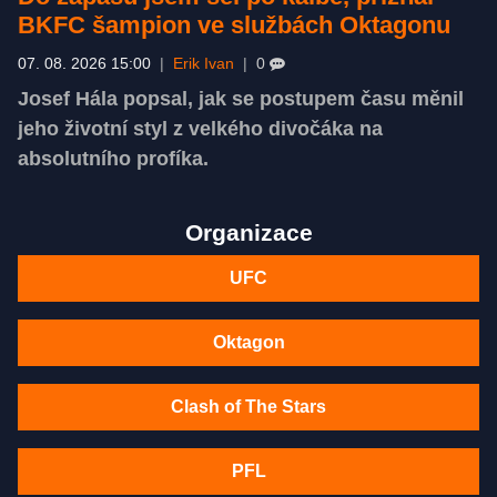
BKFC šampion ve službách Oktagonu
07. 08. 2026 15:00
|
Erik Ivan
|
0
Josef Hála popsal, jak se postupem času měnil
jeho životní styl z velkého divočáka na
absolutního profíka.
Organizace
UFC
Oktagon
Clash of The Stars
PFL