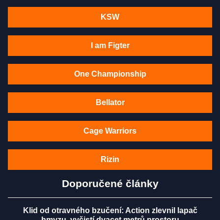
KSW
I am Figter
One Championship
Bellator
Cage Warriors
Rizin
Doporučené články
Klid od otravného bzučení: Action zlevnil lapač
hmyzu, vyčistí dvacet metrů prostoru