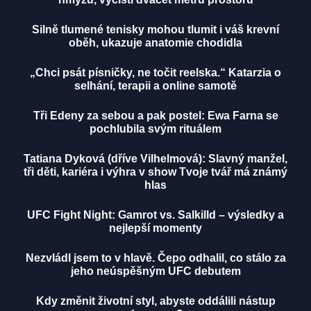
Silně tlumené tenisky mohou tlumit i váš krevní
oběh, ukazuje anatomie chodidla
„Chci psát písničky, ne točit reelska.“ Katarzia o
selhání, terapii a online samotě
Tři Edeny za sebou a pak postel: Ewa Farna se
pochlubila svým rituálem
Tatiana Dyková (dříve Vilhelmová): Slavný manžel,
tři děti, kariéra i výhra v show Tvoje tvář má známý
hlas
UFC Fight Night: Gamrot vs. Salkilld – výsledky a
nejlepší momenty
Nezvládl jsem to v hlavě. Čepo odhalil, co stálo za
jeho neúspěšným UFC debutem
Kdy změnit životní styl, abyste oddálili nástup