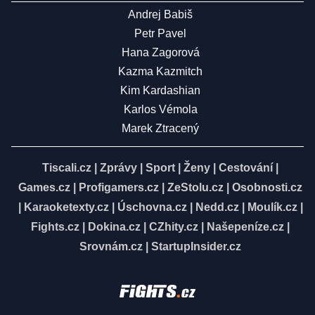
Andrej Babiš
Petr Pavel
Hana Zagorová
Kazma Kazmitch
Kim Kardashian
Karlos Vémola
Marek Ztracený
Tiscali.cz
|
Zprávy
|
Sport
|
Ženy
|
Cestování
|
Games.cz
|
Profigamers.cz
|
ZeStolu.cz
|
Osobnosti.cz
|
Karaoketexty.cz
|
Úschovna.cz
|
Nedd.cz
|
Moulík.cz
|
Fights.cz
|
Dokina.cz
|
CZhity.cz
|
Našepeníze.cz
|
Srovnám.cz
|
StartupInsider.cz