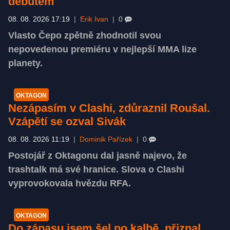
debutem
08. 08. 2026 17:19
|
Erik Ivan
|
0
Vlasto Čepo zpětně zhodnotil svou
nepovedenou premiéru v nejlepší MMA lize
planety.
OKTAGON
Nezápasím v Clashi, zdůraznil Roušal.
Vzápětí se ozval Sivák
08. 08. 2026 11:19
|
Dominik Pařízek
|
0
Postojář z Oktagonu dal jasně najevo, že
trashtalk má své hranice. Slova o Clashi
vyprovokovala hvězdu RFA.
OKTAGON
Do zápasu jsem šel po kalbě, přiznal