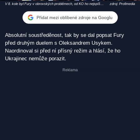
V 8. kole byl Fury v obrovských problémech, od KO ho nejspíš
zdroj: Profimedia
zachránil konec kola
Přidat mezi oblíbené zdroje na Googlu
Absolutní soustředěnost, tak by se dal popsat Fury
před druhým duelem s Oleksandrem Usykem.
Naordinoval si před ní přísný režim a hlásí, že ho
Ukrajinec nemůže porazit.