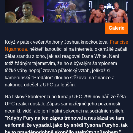
Galerie
Když v pátek večer Anthony Joshua knockoutoval
Francise
Ngannoua,
někteří fanoušci si na internetu okamžitě začali
dělat srandu z toho, jak asi reagoval Dana White. Není
totiž žádným tajemstvím, že ho s bývalým šampionem
těžké váhy nepojí zrovna přátelský vztah, jelikož si
kamerunský "Predátor" dlouho stěžoval na finance a
nakonec odešel z UFC za lepším.
Na tiskové konferenci po turnaji UFC 299 novináři ze šéfa
UFC reakci dostali. Zápas samozřejmě jeho pozornosti
neunikl, viděl ale jen finální sekvenci na sociálních sítích.
"Kdyby Fury na ten zápas trénoval a neukázal se tam
ve formě, že vypadal, jako by snědl Tysona Furyho, tak
by to pravděpodobně skončilo stejným způsobem,"