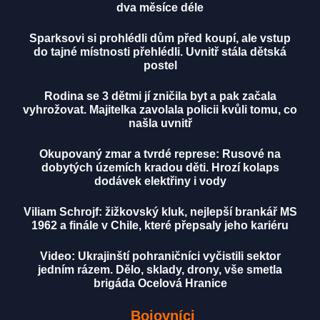
dva měsíce déle
Sparksovi si prohlédli dům před koupí, ale vstup
do tajné místnosti přehlédli. Uvnitř stála dětská
postel
Rodina se 3 dětmi jí zničila byt a pak začala
vyhrožovat. Majitelka zavolala policii kvůli tomu, co
našla uvnitř
Okupovaný zmar a tvrdé represe: Rusové na
dobytých územích kradou děti. Hrozí kolaps
dodávek elektřiny i vody
Viliam Schrojf: žižkovský kluk, nejlepší brankář MS
1962 a finále v Chile, které přepsaly jeho kariéru
Video: Ukrajinští pohraničníci vyčistili sektor
jedním rázem. Dělo, sklady, drony, vše smetla
brigáda Ocelová Hranice
Bojovníci