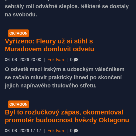
sehrály roli odvážné slepice. Některé se dostaly
na svobodu.
OKTAGON
Vyřízeno: Fleury už si stihl s
Muradovem domluvit odvetu
06. 08. 2026 20:00
|
Erik Ivan
|
0
O odvetě mezi irským a uzbeckým válečníkem
se začalo mluvit prakticky ihned po skončení
jejich napínavého titulového střetu.
OKTAGON
Byl to rozlučkový zápas, okomentoval
promotér budoucnost hvězdy Oktagonu
06. 08. 2026 17:17
|
Erik Ivan
|
0