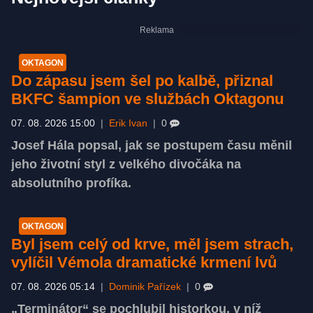
OKTAGON
Do zápasu jsem šel po kalbě, přiznal
BKFC šampion ve službách Oktagonu
07. 08. 2026 15:00
|
Erik Ivan
|
0
Josef Hála popsal, jak se postupem času měnil
jeho životní styl z velkého divočáka na
absolutního profíka.
OKTAGON
Byl jsem celý od krve, měl jsem strach,
vylíčil Vémola dramatické krmení lvů
07. 08. 2026 05:14
|
Dominik Pařízek
|
0
„Terminátor“ se pochlubil historkou, v níž