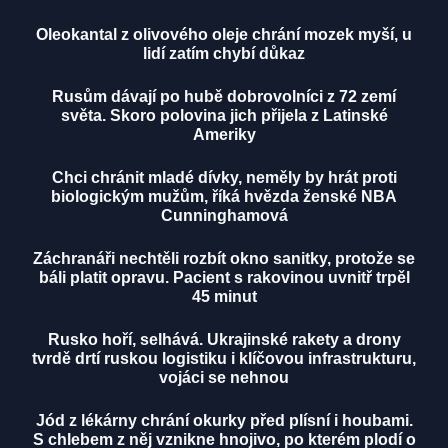
Oleokantal z olivového oleje chrání mozek myší, u
lidí zatím chybí důkaz
Rusům dávají po hubě dobrovolníci z 72 zemí
světa. Skoro polovina jich přijela z Latinské
Ameriky
Chci chránit mladé dívky, neměly by hrát proti
biologickým mužům, říká hvězda ženské NBA
Cunninghamová
Záchranáři nechtěli rozbít okno sanitky, protože se
báli platit opravu. Pacient s rakovinou uvnitř trpěl
45 minut
Rusko hoří, selhává. Ukrajinské rakety a drony
tvrdě drtí ruskou logistiku i klíčovou infrastrukturu,
vojáci se nehnou
Jód z lékárny chrání okurky před plísní i houbami.
S chlebem z něj vznikne hnojivo, po kterém plodí o