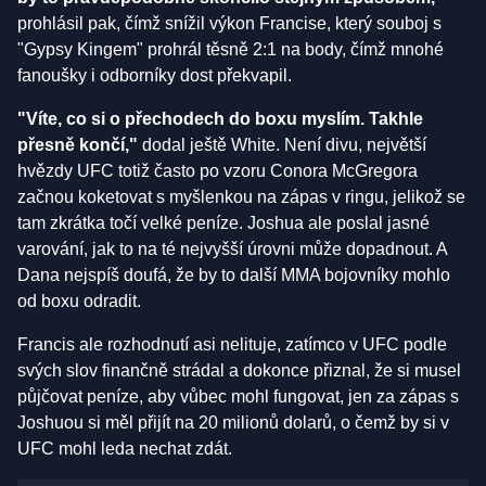
prohlásil pak, čímž snížil výkon Francise, který souboj s
"Gypsy Kingem" prohrál těsně 2:1 na body, čímž mnohé
fanoušky i odborníky dost překvapil.
"Víte, co si o přechodech do boxu myslím. Takhle
přesně končí,"
dodal ještě White. Není divu, největší
hvězdy UFC totiž často po vzoru Conora McGregora
začnou koketovat s myšlenkou na zápas v ringu, jelikož se
tam zkrátka točí velké peníze. Joshua ale poslal jasné
varování, jak to na té nejvyšší úrovni může dopadnout. A
Dana nejspíš doufá, že by to další MMA bojovníky mohlo
od boxu odradit.
Francis ale rozhodnutí asi nelituje, zatímco v UFC podle
svých slov finančně strádal a dokonce přiznal, že si musel
půjčovat peníze, aby vůbec mohl fungovat, jen za zápas s
Joshuou si měl přijít na 20 milionů dolarů, o čemž by si v
UFC mohl leda nechat zdát.