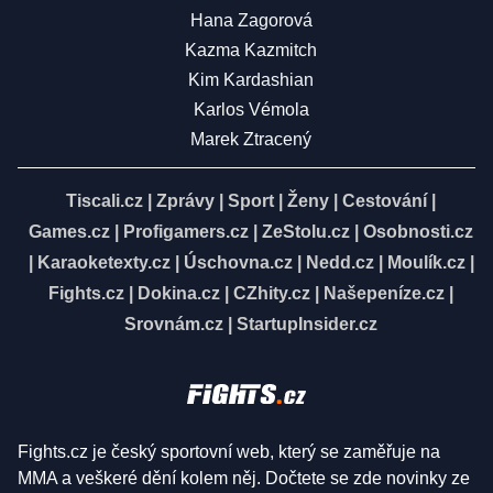
Hana Zagorová
Kazma Kazmitch
Kim Kardashian
Karlos Vémola
Marek Ztracený
Tiscali.cz
|
Zprávy
|
Sport
|
Ženy
|
Cestování
|
Games.cz
|
Profigamers.cz
|
ZeStolu.cz
|
Osobnosti.cz
|
Karaoketexty.cz
|
Úschovna.cz
|
Nedd.cz
|
Moulík.cz
|
Fights.cz
|
Dokina.cz
|
CZhity.cz
|
Našepeníze.cz
|
Srovnám.cz
|
StartupInsider.cz
Fights.cz je český sportovní web, který se zaměřuje na
MMA a veškeré dění kolem něj. Dočtete se zde novinky ze