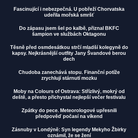
Fascinující i nebezpečná. U pobřeží Chorvatska
udeřila mořská smršť
Do zápasu jsem šel po kalbě, přiznal BKFC
šampion ve službách Oktagonu
Těsně před osmdesátkou strčí mladší kolegyně do
kapsy. Nejkrásnější outfity Jany Švandové berou
dech
Chudoba zanechává stopu. Finanční potíže
zrychlují stárnutí mozku
Moby na Colours of Ostrava: Střízlivý, mokrý od
deště, a přesto přichystal nejlepší večer festivalu
Zpátky do pece. Meteorologové upřesnili
předpověď počasí na víkend
Zásnuby v Londýně: Syn legendy Mekyho Žbirky
oznámil, že se žení