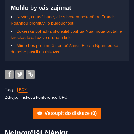
Mohlo by vás zajímat
Nevím, co teď bude, ale s boxem nekončím. Francis
Ngannou promluvil o budoucnosti
Boxerská pohádka skončila! Joshua Ngannoua brutálně
knockoutoval už ve druhém kole
Mimo box proti mně nemáš šanci! Fury a Ngannou se
do sebe pustili na tiskovce
Tagy:
BOX
Zdroje:
Tisková konference UFC
Vstoupit do diskuze (
0
)
Nejnovější články