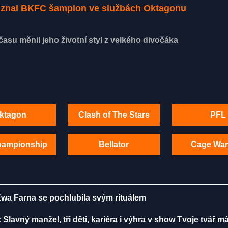
řiznal BKFC šampion ve službách Oktagonu
asu měnil jeho životní styl z velkého divočáka
ktagon
Clash of The Stars
PFL
hampionship
Bellator
Cage War
Ewa Farna se pochlubila svým rituálem
 Slavný manžel, tři děti, kariéra i výhra v show Tvoje tvář 