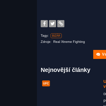
Tagy:
BIZÁR
Zdroje:
Real Xtreme Fighting
Vs
Nejnovější články
U
UFC
v
0
P