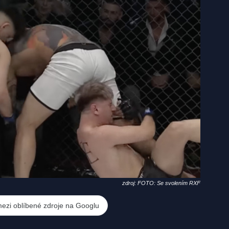
zdroj: FOTO: Se svolením RXF
mezi oblíbené zdroje na Googlu