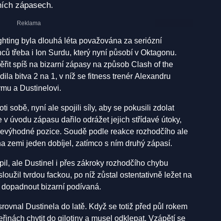
rních zápasech.
ting byla dlouhá léta považována za seriózní
ců třeba i Ion Surdu, který nyní působí v Oktagonu.
řit spíš na bizarní zápasy na způsob Clash of the
la bitva 2 na 1, v níž se fitness trenér Alexandru
ymu a Dustinelovi.
ti sobě, nyní ale spojili síly, aby se pokusili zdolat
 úvodu zápasu dařilo odrážet jejich střídavé útoky,
 nevýhodné pozice. Soudě podle reakce rozhodčího ale
a zemi jeden dobíjel, zatímco s ním druhý zápasí.
il, ale Dustinel i přes zákroky rozhodčího chybu
loužil tvrdou fackou, po níž zůstal ostentativně ležet na
e dopadnout bizarní podívaná.
srovnal Dustinela do latě. Když se totiž před půl rokem
řinách chytit do gilotiny a musel odklepat. Vzápětí se