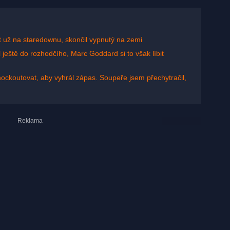
t už na staredownu, skončil vypnutý na zemi
l ještě do rozhodčího, Marc Goddard si to však líbit
nockoutovat, aby vyhrál zápas. Soupeře jsem přechytračil,