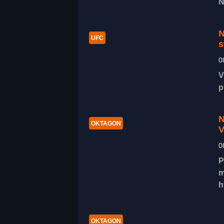
N
N
UFC
s
0
V
p
N
OKTAGON
V
0
P
m
h
OKTAGON