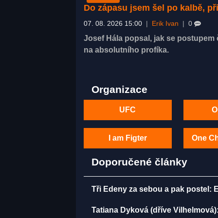
Do zápasu jsem šel po kalbě, p
07. 08. 2026 15:00
|
Erik Ivan
|
0
Josef Hála popsal, jak se postupem č
na absolutního profíka.
Organizace
UFC
O
I am Figter
One C
Doporučené články
Tři Edeny za sebou a pak postel: 
Tatiana Dyková (dříve Vilhelmová):