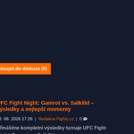
toupit do diskuze (
0
)
FC Fight Night: Gamrot vs. Salkilld –
ýsledky a nejlepší momenty
8. 08. 2026 17:26
|
Redakce Fights.cz
|
0
řinášíme kompletní výsledky turnaje UFC Fight