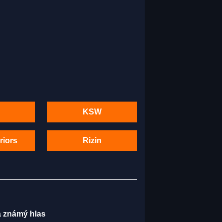
KSW
riors
Rizin
má známý hlas