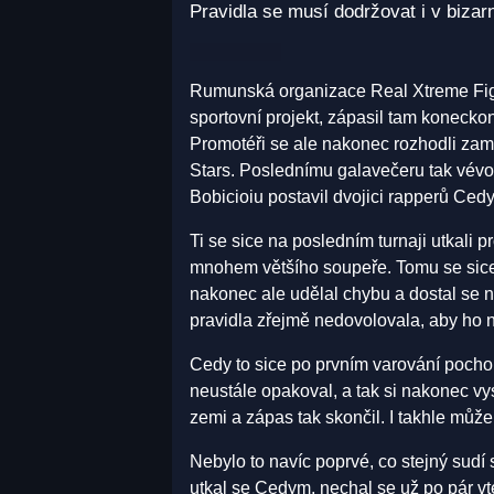
Pravidla se musí dodržovat i v biza
Rumunská organizace Real Xtreme Figh
sportovní projekt, zápasil tam koneckon
Promotéři se ale nakonec rozhodli zamě
Stars. Poslednímu galavečeru tak vévodi
Bobicioiu postavil dvojici rapperů Ced
Ti se sice na posledním turnaji utkali pro
mnohem většího soupeře. Tomu se sice v
nakonec ale udělal chybu a dostal se
pravidla zřejmě nedovolovala, aby ho n
Cedy to sice po prvním varování pochop
neustále opakoval, a tak si nakonec vys
zemi a zápas tak skončil. I takhle můž
Nebylo to navíc poprvé, co stejný sudí 
utkal se Cedym, nechal se už po pár vte