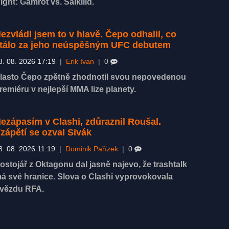
ight: Gamrot vs. Salkilld.
ezvládl jsem to v hlavě. Čepo odhalil, co
tálo za jeho neúspěšným UFC debutem
8. 08. 2026 17:19
|
Erik Ivan
|
0
lasto Čepo zpětně zhodnotil svou nepovedenou
remiéru v nejlepší MMA lize planety.
ezápasím v Clashi, zdůraznil Roušal.
zápětí se ozval Sivák
8. 08. 2026 11:19
|
Dominik Pařízek
|
0
ostojář z Oktagonu dal jasně najevo, že trashtalk
á své hranice. Slova o Clashi vyprovokovala
vězdu RFA.