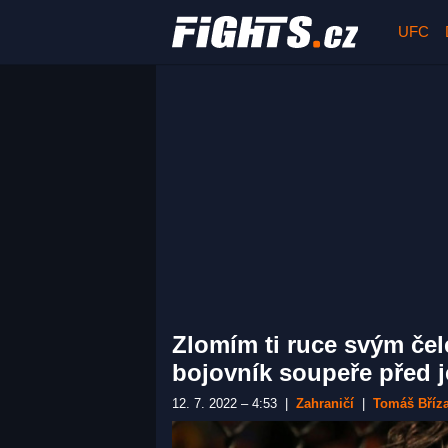
UFC
Zlomím ti ruce svým čel
bojovník soupeře před 
12. 7. 2022 – 4:53
|
Zahraničí
|
Tomáš Bříz