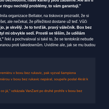
o bezvědomí, naše kariéry jsou zábavné. Ale ani ti
v ringu nechtějí problémy, to vám garantuji."
la organizace Bellator, na tiskovce prozradil, že si
et, ale nečekal, že příležitost dostane už teď. Vůči
, jo, je skvělý. Je to tvrďák, pravý válečník. Box bez
styl mi obvykle sedí. Prostě se těším, že udělám
t,"
řekl a pochvaloval si také to, že se tentokrát nebude
branou proti takedownům. Uvidíme ale, jak se mu budou
 premiéru v boxu bez rukavic, pak vyzval šampiona
érou v boxu bez rukavic nepáral, soupeře poslal 4krát k
o, co já," vzkázala VanZant po druhé prohře v boxu bez