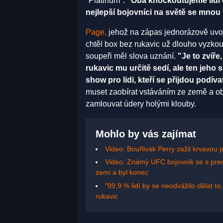
"Platinum".
"Oba knockoutujeme lidi d
nejlepší bojovníci na světě se mnou 
Page,
jehož na zápas jednorázově uvolni
chtěl box bez rukavic už dlouho vyzkouš
soupeři měl slova uznání.
"Je to zvíře
rukavic mu určitě sedí, ale ten jeho 
show pro lidi, kteří se přijdou podíva
muset zaobírat vstáváním ze země a o
zamlouvat údery holými klouby.
Mohlo by vás zajímat
Video: Bouřlivák Perry zažil krvavou
Video: Známý UFC bojovník se s premi
zemi a byl konec
"99,9 % lidí by se neodvážilo dělat t
rukavic