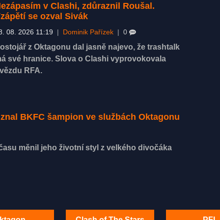
ezápasím v Clashi, zdůraznil Roušal.
zápětí se ozval Sivák
8. 08. 2026 11:19
|
Dominik Pařízek
|
0
ostojář z Oktagonu dal jasně najevo, že trashtalk
á své hranice. Slova o Clashi vyprovokovala
vězdu RFA.
řiznal BKFC šampion ve službách Oktagonu
asu měnil jeho životní styl z velkého divočáka
ktagon
Clash of The Stars
PFL