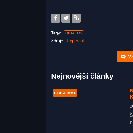
Tagy:
OKTAGON
Zdroje:
Uppercut
Vs
Nejnovější články
N
CLASH MMA
K
0
Š
b