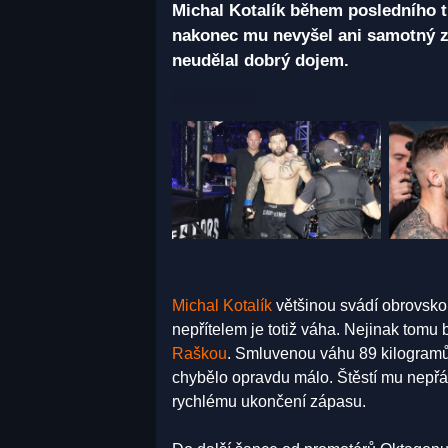
Michal Kotalík během posledního t
nakonec mu nevyšel ani samotný z
neudělal dobrý dojem.
Michal Kotalík
většinou svádí obrovsko
nepřítelem je totiž váha. Nejinak tomu 
Raškou
. Smluvenou váhu 89 kilogramů
chybělo opravdu málo. Štěstí mu nepřálo 
rychlému ukončení zápasu.