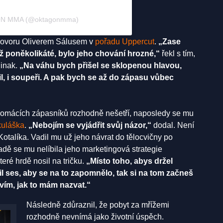
GON MMA (@oktagonmma)
zhovoru Oliverem Sálusem v
pořadu Uppercut
.
„Zase
 už poněkolikáté, bylo jeho chování hrozné,“
řekl s tím,
jinak.
„Na váhu bych přišel se sklopenou hlavou,
l, i soupeři. A pak bych se až do zápasu vůbec
 domácích zápasníků rozhodně nešetří, naposledy se mu
kuláška
.
„Nebojím se vyjádřit svůj názor,“
dodal. Není
 Kotalíka. Vadil mu už jeho návrat do tělocvičny po
řadě se mu nelíbila jeho marketingová strategie
teré hrdě nosil na tričku.
„Místo toho, abys držel
ažil ses, aby se na to zapomnělo, tak si na tom začneš
evím, jak to mám nazvat.“
Následně zdůraznil, že pobyt za mřížemi
rozhodně nevnímá jako životní úspěch.