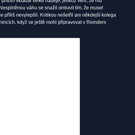
řitom vkládal velké naděje, jelikož věřil, že mu
. Nesplněnou váhu se snažil omluvit tím, že musel
 příliš nevylepšil. Kritikou nešetřil ani někdejší kolega
énincích, když se ještě mohl připravovat v Reinders