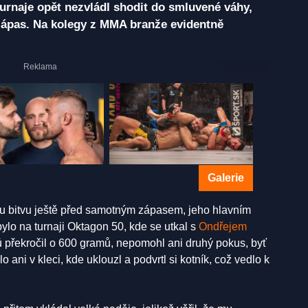
urnaje opět nezvládl shodit do smluvené váhy,
ápas. Na kolegy z MMA branže evidentně
Galerie
u bitvu ještě před samotným zápasem, jeho hlavním
bylo na turnaji Oktagon 50, kde se utkal s
Ondřejem
 překročil o 600 gramů, nepomohl ani druhý pokus, byť
ani v kleci, kde uklouzl a podvrtl si kotník, což vedlo k