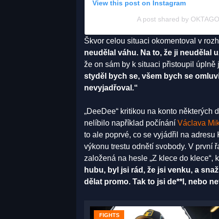
View this post on Instagram
A post shared by OKTA
Škvor celou situaci okomentoval v ro
neudělal váhu. Na to, že ji neudělal
že on sám by k situaci přistoupil úplně 
styděl bych se, všem bych se omluvi
nevyjadřoval.“
„DeeDee“ kritikou na konto některých
nelíbilo například počínání
Václava Mi
to ale poprvé, co se vyjádřil na adresu
výkonu trestu odnětí svobody. V první 
založená na hesle „Z klece do klece“, k
hubu, byl jsi rád, že jsi venku, a sn
dělat promo. Tak to jsi de**l, nebo n
FIGHTS