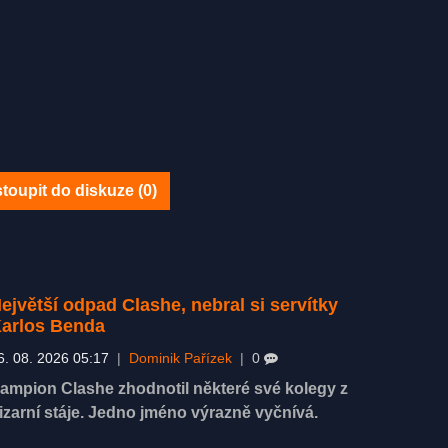
toupit do diskuze (
0
)
ejvětší odpad Clashe, nebral si servítky
arlos Benda
6. 08. 2026 05:17
|
Dominik Pařízek
|
0
ampion Clashe zhodnotil některé své kolegy z
izarní stáje. Jedno jméno výrazně vyčnívá.