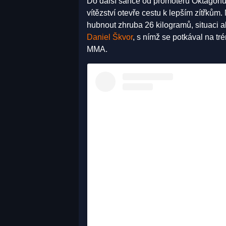
Do další šance od promotérů Oktagonu p
vítězství otevře cestu k lepším zítřkům
hubnout zhruba 26 kilogramů, situaci ale
Daniel Škvor
, s nímž se potkával na tr
MMA.