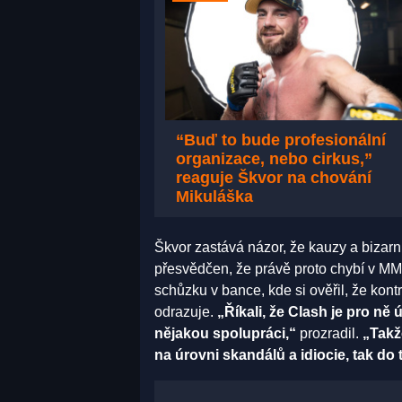
“Buď to bude profesionální
organizace, nebo cirkus,”
reaguje Škvor na chování
Mikuláška
Škvor zastává názor, že kauzy a bizarní
přesvědčen, že právě proto chybí v MM
schůzku v bance, kde si ověřil, že kon
odrazuje.
„Říkali, že Clash je pro n
nějakou spolupráci,“
prozradil.
„Takž
na úrovni skandálů a idiocie, tak do