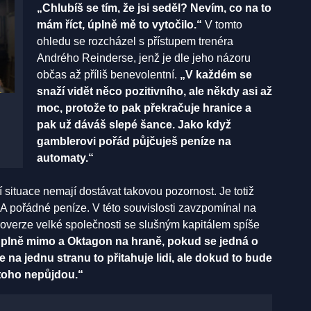
„Chlubíš se tím, že jsi seděl? Nevím, co na to
mám říct, úplně mě to vytočilo.“
V tomto
ohledu se rozcházel s přístupem trenéra
Andrého Reinderse, jenž je dle jeho názoru
občas až příliš benevolentní.
„V každém se
snaží vidět něco pozitivního, ale někdy asi až
moc, protože to pak překračuje hranice a
pak už dáváš slepé šance. Jako když
gamblerovi pořád půjčuješ peníze na
automaty.“
 situace nemají dostávat takovou pozornost. Je totiž
A pořádné peníze. V této souvislosti zavzpomínal na
troverze velké společnosti se slušným kapitálem spíše
ě úplně mimo a Oktagon na hraně, pokud se jedná o
e na jednu stranu to přitahuje lidi, ale dokud to bude
 toho nepůjdou.“