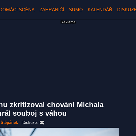
DOMÁCÍ SCÉNA
ZAHRANIČÍ
SUMÓ
KALENDÁŘ
DISKUZ
nu zkritizoval chování Michala
ohrál souboj s váhou
 Štěpánek
|
Diskuze: