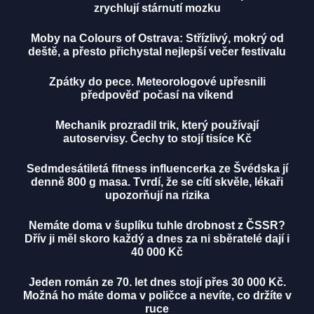
zrychlují stárnutí mozku
Moby na Colours of Ostrava: Střízlivý, mokrý od
deště, a přesto přichystal nejlepší večer festivalu
Zpátky do pece. Meteorologové upřesnili
předpověď počasí na víkend
Mechanik prozradil trik, který používají
autoservisy. Čechy to stojí tisíce Kč
Sedmdesátiletá fitness influencerka ze Švédska jí
denně 800 g masa. Tvrdí, že se cítí skvěle, lékaři
upozorňují na rizika
Nemáte doma v šuplíku tuhle drobnost z ČSSR?
Dřív ji měl skoro každý a dnes za ni sběratelé dají i
40 000 Kč
Jeden román ze 70. let dnes stojí přes 30 000 Kč.
Možná ho máte doma v poličce a nevíte, co držíte v
ruce