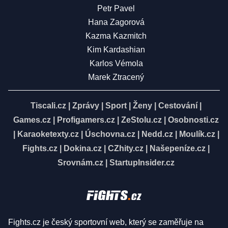
Petr Pavel
Hana Zagorová
Kazma Kazmitch
Kim Kardashian
Karlos Vémola
Marek Ztracený
Tiscali.cz
|
Zprávy
|
Sport
|
Ženy
|
Cestování
|
Games.cz
|
Profigamers.cz
|
ZeStolu.cz
|
Osobnosti.cz
|
Karaoketexty.cz
|
Úschovna.cz
|
Nedd.cz
|
Moulík.cz
|
Fights.cz
|
Dokina.cz
|
CZhity.cz
|
Našepeníze.cz
|
Srovnám.cz
|
StartupInsider.cz
Fights.cz je český sportovní web, který se zaměřuje na