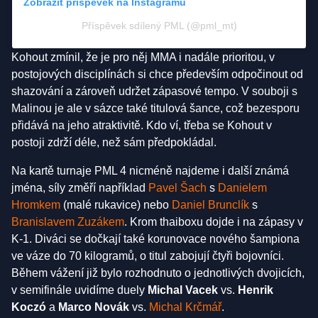
Zobrazit příspěvek na Instagramu
Příspěvek sdílený PML (@pml_mt)
Kohout zmínil, že je pro něj MMA i nadále prioritou, v
postojových disciplínách si chce především odpočinout od
shazování a zároveň udržet zápasové tempo. V souboji s
Malinou je ale v sázce také titulová šance, což bezesporu
přidává na jeho atraktivitě. Kdo ví, třeba se Kohout v
postoji zdrží déle, než sám předpokládal.
Na kartě turnaje PML 4 nicméně najdeme i další známá
jména, síly změří například
Pavel Šach
s
Danielem
Hromkem
(malé rukavice) nebo
Daniel Brunclík
s
Branislavem Zuzákem
. Krom thaiboxu dojde i na zápasy v
K-1. Diváci se dočkají také korunovace nového šampiona
ve váze do 70 kilogramů, o titul zabojují čtyři bojovníci.
Během vážení již bylo rozhodnuto o jednotlivých dvojicích,
v semifinále uvidíme duely
Michal Vacek
vs.
Henrik
Koczó
a
Marco Novák
vs.
Michal Krčmář
.