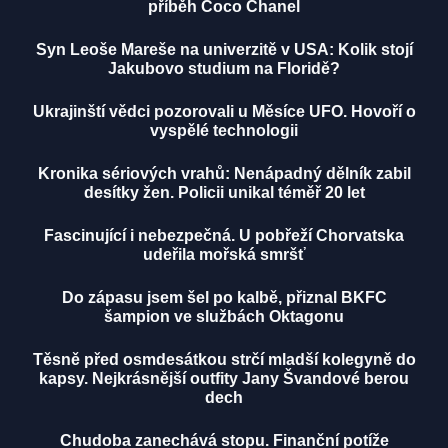
příběh Coco Chanel
Syn Leoše Mareše na univerzitě v USA: Kolik stojí
Jakubovo studium na Floridě?
Ukrajinští vědci pozorovali u Měsíce UFO. Hovoří o
vyspělé technologii
Kronika sériových vrahů: Nenápadný dělník zabil
desítky žen. Policii unikal téměř 20 let
Fascinující i nebezpečná. U pobřeží Chorvatska
udeřila mořská smršť
Do zápasu jsem šel po kalbě, přiznal BKFC
šampion ve službách Oktagonu
Těsně před osmdesátkou strčí mladší kolegyně do
kapsy. Nejkrásnější outfity Jany Švandové berou
dech
Chudoba zanechává stopu. Finanční potíže