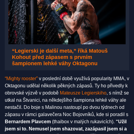
“Legierski je další meta,” říká Matouš
Kohout před zápasem s prvním
šampionem lehké váhy Oktagonu
“Mighty rooster”
v poslední době využívá popularity MMA, v
Oktagonu udělal několik pěkných zápasů. Ty ho přivedly k
obrovské výzvě v podobě
Mateusze Legierskiho
, s nímž se
utkal na Štvanici, na někdejšího šampiona lehké váhy ale
nestačil. Do boje s Malinou nastoupí po dvou týdnech od
zápasu v rámci galavečera Noc Bojovníků, kde si poradil s
Bernardem Plavcem
(thaibox v malých rukavicích).
“Užil
jsem si to. Nemusel jsem shazovat, zazápasil jsem si a