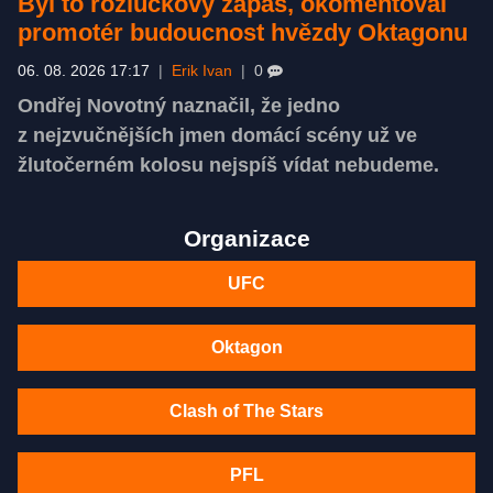
Byl to rozlučkový zápas, okomentoval
promotér budoucnost hvězdy Oktagonu
06. 08. 2026 17:17
|
Erik Ivan
|
0
Ondřej Novotný naznačil, že jedno
z nejzvučnějších jmen domácí scény už ve
žlutočerném kolosu nejspíš vídat nebudeme.
Organizace
UFC
Oktagon
Clash of The Stars
PFL