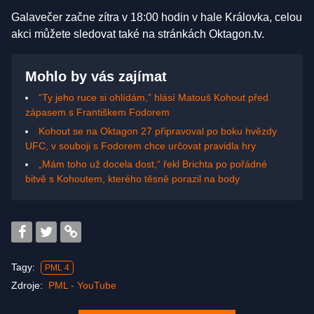
Galavečer začne zítra v 18:00 hodin v hale Královka, celou
akci můžete sledovat také na stránkách Oktagon.tv.
Mohlo by vás zajímat
“Ty jeho ruce si ohlídám,” hlásí Matouš Kohout před
zápasem s Františkem Fodorem
Kohout se na Oktagon 27 připravoval po boku hvězdy
UFC, v souboji s Fodorem chce určovat pravidla hry
„Mám toho už docela dost,“ řekl Brichta po pořádné
bitvě s Kohoutem, kterého těsně porazil na body
Tagy:
PML 4
Zdroje:
PML - YouTube