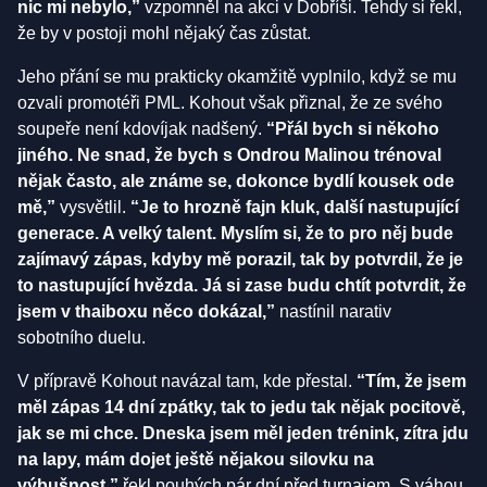
nic mi nebylo,”
vzpomněl na akci v Dobříši. Tehdy si řekl,
že by v postoji mohl nějaký čas zůstat.
Jeho přání se mu prakticky okamžitě vyplnilo, když se mu
ozvali promotéři PML. Kohout však přiznal, že ze svého
soupeře není kdovíjak nadšený.
“Přál bych si někoho
jiného. Ne snad, že bych s Ondrou Malinou trénoval
nějak často, ale známe se, dokonce bydlí kousek ode
mě,”
vysvětlil.
“Je to hrozně fajn kluk, další nastupující
generace. A velký talent. Myslím si, že to pro něj bude
zajímavý zápas, kdyby mě porazil, tak by potvrdil, že je
to nastupující hvězda. Já si zase budu chtít potvrdit, že
jsem v thaiboxu něco dokázal,”
nastínil narativ
sobotního duelu.
V přípravě Kohout navázal tam, kde přestal.
“Tím, že jsem
měl zápas 14 dní zpátky, tak to jedu tak nějak pocitově,
jak se mi chce. Dneska jsem měl jeden trénink, zítra jdu
na lapy, mám dojet ještě nějakou silovku na
výbušnost,”
řekl pouhých pár dní před turnajem. S váhou