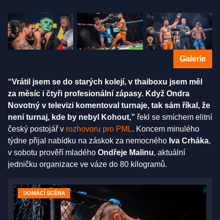
Galerie
“Vrátil jsem se do starých kolejí, v thaiboxu jsem měl
za měsíc i čtyři profesionální zápasy. Když Ondra
Novotný v televizi komentoval turnaje, tak sám říkal, že
není turnaj, kde by nebyl Kohout,”
řekl se smíchem elitní
český postojář v
rozhovoru pro PML
. Koncem minulého
týdne přijal nabídku na záskok za nemocného
Iva Crháka
,
v sobotu prověří mladého
Ondřeje Malinu
, aktuální
jedničku organizace ve váze do 80 kilogramů.
DOMÁCÍ SCÉNA