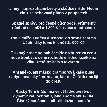
Jiřiny mají roztrhané květy a škůdce nikde. Noční
viník se schovává přímo v poupatech
Špatné zprávy pro české důchodce. Průměrný
důchod se sníží o 1 800 Kč a zase to odnesou
Tohle můžou udělat důchodci od srpna zdarma.
Ušetří díky tomu klidně i 11 000 Kč
Tlakový hrnec po babičce jde na burze za cenu
nové trouby: o ceně rozhoduje jedno razítko na
víku, které zmizelo s továrnou
Ani mléko, ani máslo: bramborová kaše bude
nadýchaná díky 1 surovině, kterou Češi denně lijí
do dřezu
Ruský Terminátor má ve věži dvouvrstvou
dynamickou ochranu, jakou nemá ani T-90M.
Čínský nadšenec odhalil složení pancíře