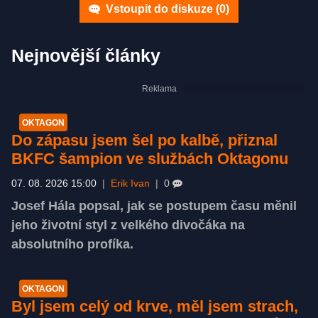
Vstoupit do diskuze (
0
)
Nejnovější články
OKTAGON
Do zápasu jsem šel po kalbě, přiznal
BKFC šampion ve službách Oktagonu
07. 08. 2026 15:00
|
Erik Ivan
|
0
Josef Hála popsal, jak se postupem času měnil
jeho životní styl z velkého divočáka na
absolutního profíka.
OKTAGON
Byl jsem celý od krve, měl jsem strach,