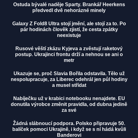
Ostuda bývalé naděje Sparty. Brankář Heerkens
předvedl dvě nehorázné minely
Galaxy Z Fold8 Ultra stojí jmění, ale stojí za to. Po
pár hodinách člověk zjistí, že cesta zpátky
neexistuje
Rusové věští zkázu Kyjeva a zvěstují raketový
postup. Ukrajinci frontu drží a nehnou se ani o
metr
Ukazuje se, proč Slavia Bořila odstavila. Tělo už
nespolupracuje, za Liberec odehrál jen půl hodiny
a musel střídat
Nabíječku už v krabici notebooku nenajdete. EU
donutila výrobce změnit pravidla, od dubna jedině
za své
Žádná slábnoucí podpora. Polsko připravuje 50.
balíček pomoci Ukrajině, i když se s ní hádá kvůli
Banderovi