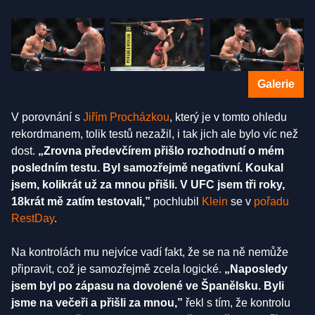
Galerie
V porovnání s
Jiřím Procházkou
, který je v tomto ohledu
rekordmanem, tolik testů nezažil, i tak jich ale bylo víc než
dost.
„Zrovna předevčírem přišlo rozhodnutí o mém
posledním testu. Byl samozřejmě negativní. Koukal
jsem, kolikrát už za mnou přišli. V UFC jsem tři roky,
18krát mě zatím testovali,”
pochlubil
Klein
se v
pořadu
RestDay
.
Na kontrolách mu nejvíce vadí fakt, že se na ně nemůže
připravit, což je samozřejmě zcela logické.
„Naposledy
jsem byl po zápasu na dovolené ve Španělsku. Byli
jsme na večeři a přišli za mnou,”
řekl s tím, že kontrolu