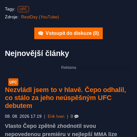
Tagy:
UFC
Zdroje:
RestDay (YouTube)
Vstoupit do diskuze (
0
)
Nejnovější články
UFC
Nezvládl jsem to v hlavě. Čepo odhalil,
co stálo za jeho neúspěšným UFC
debutem
08. 08. 2026 17:19
|
Erik Ivan
|
0
Vlasto Čepo zpětně zhodnotil svou
nepovedenou premiéru v nejlepší MMA lize