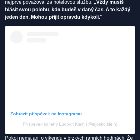
nejprve považoval za hotelovou službu.
„Vždy musíš
hlásit svou polohu, kde budeš v daný čas. A to každý
jeden den. Mohou přijít opravdu kdykoli.”
Zobrazit příspěvek na Instagramu
Příspěvek sdílený Ľudovít Klein (@lajosko.klein)
Pokoj nemá ani o víkendu v brzkých ranních hodinách. Že