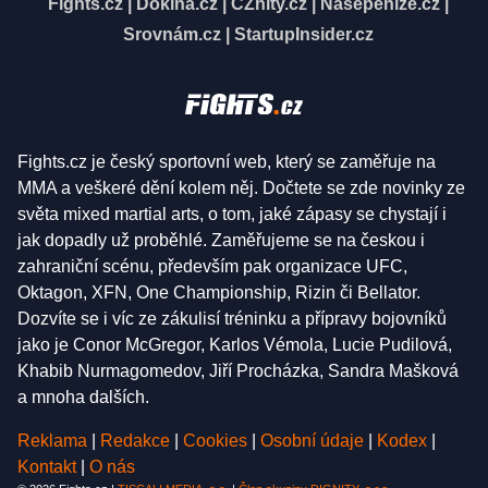
Fights.cz
|
Dokina.cz
|
CZhity.cz
|
Našepeníze.cz
|
Srovnám.cz
|
StartupInsider.cz
Fights.cz je český sportovní web, který se zaměřuje na
MMA a veškeré dění kolem něj. Dočtete se zde novinky ze
světa mixed martial arts, o tom, jaké zápasy se chystají i
jak dopadly už proběhlé. Zaměřujeme se na českou i
zahraniční scénu, především pak organizace UFC,
Oktagon, XFN, One Championship, Rizin či Bellator.
Dozvíte se i víc ze zákulisí tréninku a přípravy bojovníků
jako je Conor McGregor, Karlos Vémola, Lucie Pudilová,
Khabib Nurmagomedov, Jiří Procházka, Sandra Mašková
a mnoha dalších.
Reklama
|
Redakce
|
Cookies
|
Osobní údaje
|
Kodex
|
Kontakt
|
O nás