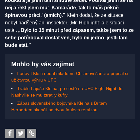
koukal a já jsem tam smutně seděl. Podíval jsem se na
něj a řekl jsem mu: ‚Kamaráde, tak to máš pěkně
špinavou práci‚‘ (smích).”
Klein dodal, že ze situace
nebyl nadšený ani inspektor. „Mr. Highlight” ale situaci
ustál.
„Bylo to 15 minut před zápasem, takže jsem to ze
sebe potřeboval dostat ven, bylo mi jedno, jestli tam
bude stát.”
Mohlo by vás zajímat
Ľudovít Klein nedal mladému Chilanovi šanci a připsal si
už čtvrtou výhru v UFC
Trable Lajoše Kleina, po cestě na UFC Fight Night do
Nashville se mu ztratily kufry
Zápas slovenského bojovníka Kleina s Britem
Herbertem skončil po dvou faulech remízou