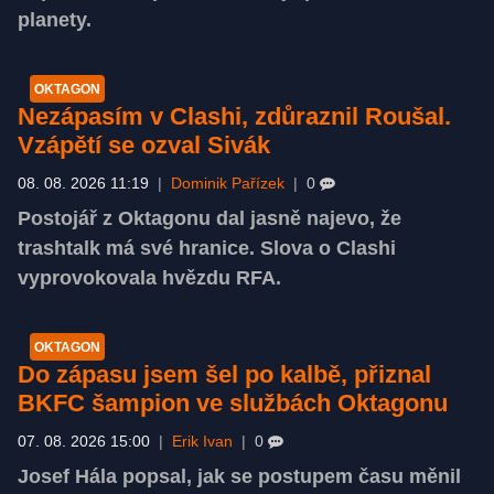
planety.
OKTAGON
Nezápasím v Clashi, zdůraznil Roušal.
Vzápětí se ozval Sivák
08. 08. 2026 11:19
|
Dominik Pařízek
|
0
Postojář z Oktagonu dal jasně najevo, že
trashtalk má své hranice. Slova o Clashi
vyprovokovala hvězdu RFA.
OKTAGON
Do zápasu jsem šel po kalbě, přiznal
BKFC šampion ve službách Oktagonu
07. 08. 2026 15:00
|
Erik Ivan
|
0
Josef Hála popsal, jak se postupem času měnil