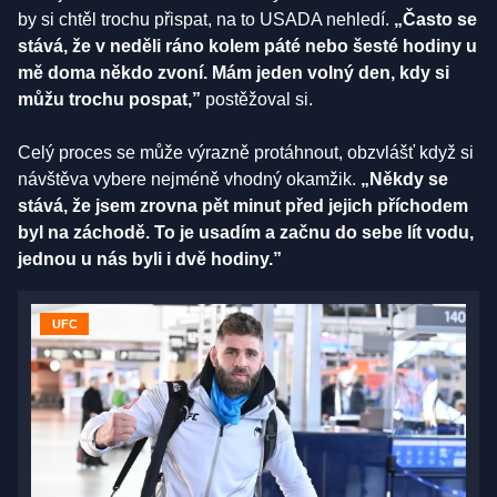
by si chtěl trochu přispat, na to USADA nehledí.
„Často se
stává, že v neděli ráno kolem páté nebo šesté hodiny u
mě doma někdo zvoní. Mám jeden volný den, kdy si
můžu trochu pospat,”
postěžoval si.
Celý proces se může výrazně protáhnout, obzvlášť když si
návštěva vybere nejméně vhodný okamžik.
„Někdy se
stává, že jsem zrovna pět minut před jejich příchodem
byl na záchodě. To je usadím a začnu do sebe lít vodu,
jednou u nás byli i dvě hodiny.”
UFC