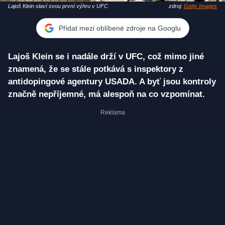
Lajoš Klein slaví svou první výhru v UFC
zdroj:
Getty Images
Přidat mezi oblíbené zdroje na Googlu
Lajoš Klein se i nadále drží v UFC, což mimo jiné
znamená, že se stále potkává s inspektory z
antidopingové agentury USADA. A byť jsou kontroly
značně nepříjemné, má alespoň na co vzpomínat.