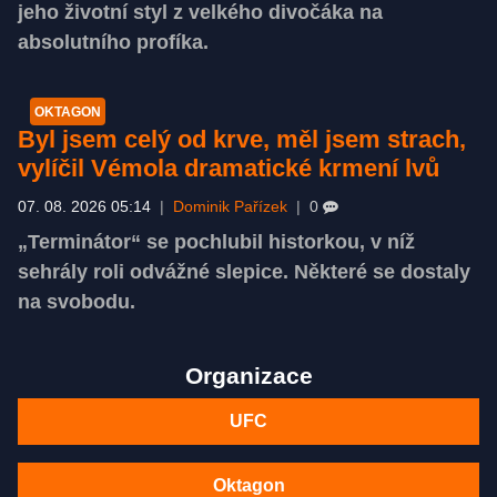
jeho životní styl z velkého divočáka na
absolutního profíka.
OKTAGON
Byl jsem celý od krve, měl jsem strach,
vylíčil Vémola dramatické krmení lvů
07. 08. 2026 05:14
|
Dominik Pařízek
|
0
„Terminátor“ se pochlubil historkou, v níž
sehrály roli odvážné slepice. Některé se dostaly
na svobodu.
Organizace
UFC
Oktagon