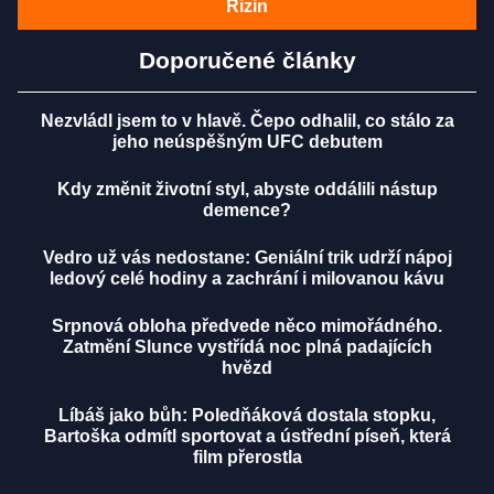
Rizin
Doporučené články
Nezvládl jsem to v hlavě. Čepo odhalil, co stálo za
jeho neúspěšným UFC debutem
Kdy změnit životní styl, abyste oddálili nástup
demence?
Vedro už vás nedostane: Geniální trik udrží nápoj
ledový celé hodiny a zachrání i milovanou kávu
Srpnová obloha předvede něco mimořádného.
Zatmění Slunce vystřídá noc plná padajících
hvězd
Líbáš jako bůh: Poledňáková dostala stopku,
Bartoška odmítl sportovat a ústřední píseň, která
film přerostla