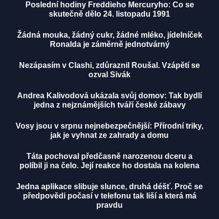
Poslední hodiny Freddieho Mercuryho: Co se
skutečně dělo 24. listopadu 1991
Žádná mouka, žádný cukr, žádné mléko, jídelníček
Ronalda je záměrně jednotvárný
Nezápasím v Clashi, zdůraznil Roušal. Vzápětí se
ozval Sivák
Andrea Kalivodová ukázala svůj domov: Tak bydlí
jedna z nejznámějších tváří české zábavy
Vosy jsou v srpnu nejnebezpečnější: Přírodní triky,
jak je vyhnat ze zahrady a domu
Táta pochoval předčasně narozenou dceru a
políbil ji na čelo. Její reakce ho dostala na kolena
Jedna aplikace slibuje slunce, druhá déšť. Proč se
předpovědi počasí v telefonu tak liší a která má
pravdu