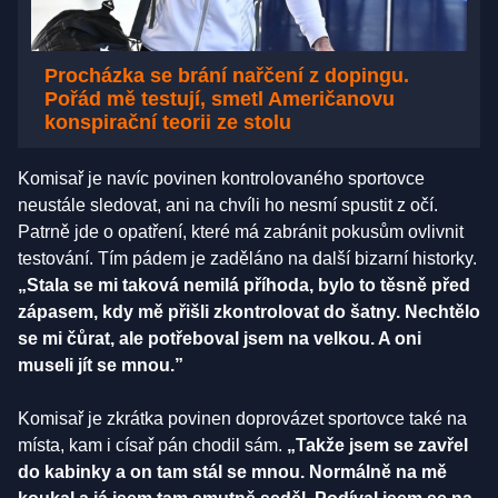
Procházka se brání nařčení z dopingu.
Pořád mě testují, smetl Američanovu
konspirační teorii ze stolu
Komisař je navíc povinen kontrolovaného sportovce
neustále sledovat, ani na chvíli ho nesmí spustit z očí.
Patrně jde o opatření, které má zabránit pokusům ovlivnit
testování. Tím pádem je zaděláno na další bizarní historky.
„Stala se mi taková nemilá příhoda, bylo to těsně před
zápasem, kdy mě přišli zkontrolovat do šatny. Nechtělo
se mi čůrat, ale potřeboval jsem na velkou. A oni
museli jít se mnou.”
Komisař je zkrátka povinen doprovázet sportovce také na
místa, kam i císař pán chodil sám.
„Takže jsem se zavřel
do kabinky a on tam stál se mnou. Normálně na mě