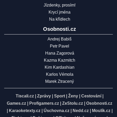
Jízdenky, prosím!
Krycí jména
Na křídlech
Osobnosti.cz
Andrej Babiš
Petr Pavel
Hana Zagorová
Kazma Kazmitch
Kim Kardashian
Karlos Vémola
Marek Ztracený
Tiscali.cz
|
Zprávy
|
Sport
|
Ženy
|
Cestování
|
Games.cz
|
Profigamers.cz
|
ZeStolu.cz
|
Osobnosti.cz
|
Karaoketexty.cz
|
Úschovna.cz
|
Nedd.cz
|
Moulík.cz
|