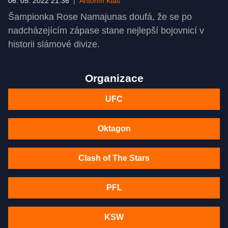
06. 05. 2022 21:36
|
Antonín Klas
Šampionka Rose Namajunas doufá, že se po
nadcházejícím zápase stane nejlepší bojovnicí v
historii slámové divize.
Organizace
UFC
Oktagon
Clash of The Stars
PFL
KSW