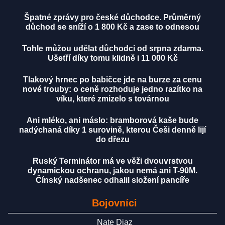
Špatné zprávy pro české důchodce. Průměrný
důchod se sníží o 1 800 Kč a zase to odnesou
Tohle můžou udělat důchodci od srpna zdarma.
Ušetří díky tomu klidně i 11 000 Kč
Tlakový hrnec po babičce jde na burze za cenu
nové trouby: o ceně rozhoduje jedno razítko na
víku, které zmizelo s továrnou
Ani mléko, ani máslo: bramborová kaše bude
nadýchaná díky 1 surovině, kterou Češi denně lijí
do dřezu
Ruský Terminátor má ve věži dvouvrstvou
dynamickou ochranu, jakou nemá ani T-90M.
Čínský nadšenec odhalil složení pancíře
Bojovníci
Nate Diaz