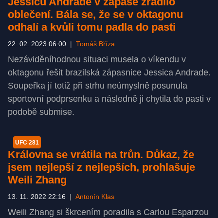
Jessicu Andrade v zápase zradilo
oblečení. Bála se, že se v oktagonu
odhalí a kvůli tomu padla do pasti
22. 02. 2023 06:00
|
Tomáš Bříza
Nezáviděníhodnou situaci musela o víkendu v
oktagonu řešit brazilská zápasnice Jessica Andrade.
Soupeřka jí totiž při strhu neúmyslně posunula
sportovní podprsenku a následně ji chytila do pasti v
podobě submise.
UFC 281
Královna se vrátila na trůn. Důkaz, že
jsem nejlepší z nejlepších, prohlašuje
Weili Zhang
13. 11. 2022 22:16
|
Antonín Klas
Weili Zhang si škrcením poradila s Carlou Esparzou