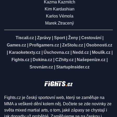
Kazma Kazmitch
Kim Kardashian
Karlos Vémola
Marek Ztracený
Tiscali.cz
|
Zprávy
|
Sport
|
Ženy
|
Cestování
|
Games.cz
|
Profigamers.cz
|
ZeStolu.cz
|
Osobnosti.cz
|
Karaoketexty.cz
|
Úschovna.cz
|
Nedd.cz
|
Moulík.cz
|
Fights.cz
|
Dokina.cz
|
CZhity.cz
|
Našepeníze.cz
|
Srovnám.cz
|
StartupInsider.cz
Fights.cz je český sportovní web, který se zaměřuje na
MMA a veškeré dění kolem něj. Dočtete se zde novinky ze
světa mixed martial arts, o tom, jaké zápasy se chystají i
jak dopadly už proběhlé. Zaměřujeme se na českou i