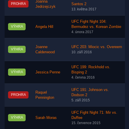
Joanna
PROHRA
Santos 2
Jedrzejczyk
13. května 2017
UFC Fight Night 104:
VÝHRA
Angela Hill
Bermudez vs. Korean Zombie
4. února 2017
Joanne
UFC 203: Miocic vs. Overeem
VÝHRA
Calderwood
10. září 2016
UFC 199: Rockhold vs.
VÝHRA
Jessica Penne
Bisping 2
4. června 2016
UFC 191: Johnson vs.
Raquel
PROHRA
Dodson 2
Pennington
5. září 2015
UFC Fight Night 71: Mir vs.
VÝHRA
Sarah Moras
Duffee
15. července 2015