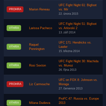
UFC Fight Night 61: Bigfoot
PROHRA
Marion Reneau
vs. Mir
22. února 2015
UFC Fight Night 51: Bigfoot
VÝHRA
Larissa Pacheco
vs. Arlovski 2
13. září 2014
UFC 171: Hendricks vs.
Raquel
VÝHRA
Lawler
Pennington
15. března 2014
UFC Fight Night 30: Machida
VÝHRA
Rosi Sexton
vs. Munoz
26. října 2013
UFC on FOX 8: Johnson vs.
PROHRA
Liz Carmouche
Moraga
27. července 2013
ProFC 47: Russia vs. Europe
VÝHRA
Milana Dudieva
2013