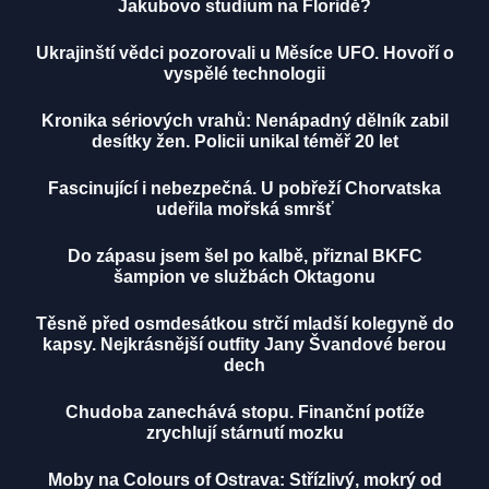
Jakubovo studium na Floridě?
Ukrajinští vědci pozorovali u Měsíce UFO. Hovoří o
vyspělé technologii
Kronika sériových vrahů: Nenápadný dělník zabil
desítky žen. Policii unikal téměř 20 let
Fascinující i nebezpečná. U pobřeží Chorvatska
udeřila mořská smršť
Do zápasu jsem šel po kalbě, přiznal BKFC
šampion ve službách Oktagonu
Těsně před osmdesátkou strčí mladší kolegyně do
kapsy. Nejkrásnější outfity Jany Švandové berou
dech
Chudoba zanechává stopu. Finanční potíže
zrychlují stárnutí mozku
Moby na Colours of Ostrava: Střízlivý, mokrý od