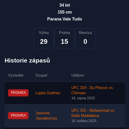
34 let
155 cm
Parana Vale Tudo
Výhra
Prohra
Remíza
29
15
0
Historie zápasů
Výsledek
Soupeř
Událost
UFC 319 - Du Plessis vs.
PROHRA
Lupita Godinez
Chimaev
16. srpna 2025
UFC 315 - Muhammad vs.
Jasmine
PROHRA
Della Maddalena
Jasudavicius
10. května 2025