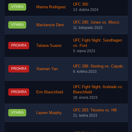
UFC 300
VÝHRA
Marina Rodriguez
13. dubna 2024
UFC 295: Jones vs. Miocic
VÝHRA
Mackenzie Dern
11. listopadu 2023
UFC Fight Night: Sandhagen
PROHRA
Tatiana Suarez
vs. Font
5. srpna 2023
UFC 288: Sterling vs. Cejudo
PROHRA
Xiaonan Yan
6. května 2023
UFC Fight Night: Andrade vs.
PROHRA
Erin Blanchfield
Blanchfield
18. února 2023
UFC 283: Teixeira vs. Hill
VÝHRA
Lauren Murphy
21. ledna 2023