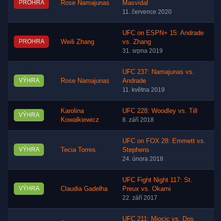
PROHRA
Rose Namajunas
Masvidal
11. července 2020
UFC on ESPN+ 15: Andrade
PROHRA
Weili Zhang
vs. Zhang
31. srpna 2019
UFC 237: Namajunas vs.
VÝHRA
Rose Namajunas
Andrade
11. května 2019
Karolina
UFC 228: Woodley vs. Till
VÝHRA
Kowalkiewicz
8. září 2018
UFC on FOX 28: Emmett vs.
VÝHRA
Tecia Torres
Stephens
24. února 2018
UFC Fight Night 117: St.
VÝHRA
Claudia Gadelha
Preux vs. Okami
22. září 2017
UFC 211: Miocic vs. Dos