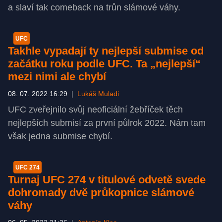
a slaví tak comeback na trůn slámové váhy.
UFC
Takhle vypadají ty nejlepší submise od
začátku roku podle UFC. Ta „nejlepší“
mezi nimi ale chybí
08. 07. 2022 16:29
|
Lukáš Muladi
UFC zveřejnilo svůj neoficiální žebříček těch
nejlepších submisí za první půlrok 2022. Nám tam
však jedna submise chybí.
UFC 274
Turnaj UFC 274 v titulové odvetě svede
dohromady dvě průkopnice slámové
váhy