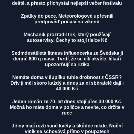
deště, a přesto přichystal nejlepší večer festivalu
Zpátky do pece. Meteorologové upřesnili
předpověď počasí na víkend
Mechanik prozradil trik, který používají
autoservisy. Čechy to stojí tisíce Kč
Sedmdesátiletá fitness influencerka ze Švédska jí
denně 800 g masa. Tvrdí, že se cítí skvěle, lékaři
upozorňují na rizika
Nemáte doma v šuplíku tuhle drobnost z ČSSR?
Dřív ji měl skoro každý a dnes za ni sběratelé dají i
40 000 Kč
Jeden román ze 70. let dnes stojí přes 30 000 Kč.
Možná ho máte doma v poličce a nevíte, co držíte v
ruce
Jiřiny mají roztrhané květy a škůdce nikde. Noční
viník se schovává přímo v poupatech