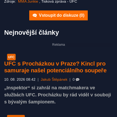
Zdroje:
MMA Junkie
,
Tisková zpráva - UFC
Vstoupit do diskuze (
0
)
Nejnovější články
UFC
UFC s Procházkou v Praze? Kincl pro
samuraje našel potenciálního soupeře
10. 08. 2026 08:42
|
Jakub Štěpánek
|
0
„Inspektor“ si zahrál na matchmakera ve
službách UFC. Procházku by rád viděl v souboji
s bývalým šampionem.