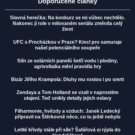
Doporučené články
Slavná herečka: Na konkurz se mi vůbec nechtělo.
Nakonec jí role v milovaném seriálu změnila celý
život
UFC s Procházkou v Praze? Kincl pro samuraje
našel potenciálního soupeře
Stín ze solárních panelů šetří vodu i plodiny,
agrivoltaika mění pravidla hry
Bizár Jiřího Krampola: Dluhy mu rostou i po smrti
Zendaya a Tom Holland se vzali v naprostém
utajení. Teď unikly detaily jejich oslavy
Filharmonie, hvězdy a vzduch: Janek Ledecký
připravil na Štěrkovně něco, co tu ještě nebylo
Letité křivdy stále při síle? Šafářová si rýpla do