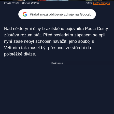
Paulo Costa - Marvin Vettori
zdroj:
Getty Images
Přidat mezi oblíbené zdroje na Googlu
Nad některými činy brazilského bojovníka Paula Costy
zůstává rozum stát. Před posledním zápasem se opil,
nyní zase nebyl schopen navážit, jeho souboj s
Vettorim tak musel být přesunut ze střední do
polotěžké divize.