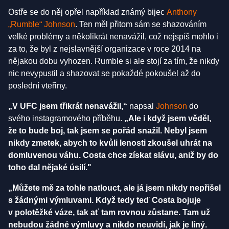
Ostře se do něj opřel například známý bijec
Anthony
„Rumble“
Johnson
. Ten měl přitom sám se shazováním
velké problémy a několikrát nenavážil, což nejspíš mohlo i
za to, že byl z nejslavnější organizace v roce 2014 na
nějakou dobu vyhozen. Rumble si ale stojí za tím, že nikdy
nic nevypustil a shazovat se pokaždé pokoušel až do
poslední vteřiny.
„V UFC jsem třikrát nenavážil,“
napsal
Johnson
do
svého instagramového příběhu.
„Ale i když jsem věděl,
že to bude boj, tak jsem se pořád snažil. Nebyl jsem
nikdy zmetek, abych to kvůli lenosti zkoušel uhrát na
domluvenou váhu. Costa chce získat slávu, aniž by do
toho dal nějaké úsilí."
„Můžete mě za tohle natlouct, ale já jsem nikdy nepřišel
s žádnými výmluvami. Když tedy teď Costa bojuje
v polotěžké váze, tak ať tam rovnou zůstane. Tam už
nebudou žádné výmluvy a nikdo neuvidí, jak je líný.