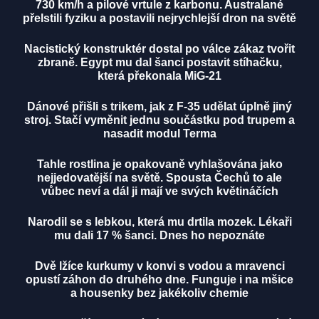
730 km/h a pilové vrtule z karbonu. Australané
přelstili fyziku a postavili nejrychlejší dron na světě
Nacistický konstruktér dostal po válce zákaz tvořit
zbraně. Egypt mu dal šanci postavit stíhačku,
která překonala MiG-21
Dánové přišli s trikem, jak z F-35 udělat úplně jiný
stroj. Stačí vyměnit jednu součástku pod trupem a
nasadit modul Terma
Tahle rostlina je opakovaně vyhlašována jako
nejjedovatější na světě. Spousta Čechů to ale
vůbec neví a dál ji mají ve svých květináčích
Narodil se s lebkou, která mu drtila mozek. Lékaři
mu dali 17 % šanci. Dnes ho nepoznáte
Dvě lžíce kurkumy v konvi s vodou a mravenci
opustí záhon do druhého dne. Funguje i na mšice
a housenky bez jakékoliv chemie