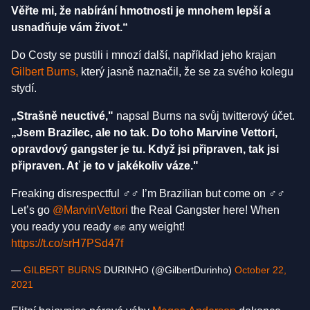
Věřte mi, že nabírání hmotnosti je mnohem lepší a
usnadňuje vám život.“
Do Costy se pustili i mnozí další, například jeho krajan
Gilbert Burns,
který jasně naznačil, že se za svého kolegu
stydí.
„Strašně neuctivé,"
napsal Burns na svůj twitterový účet.
„Jsem Brazilec, ale no tak. Do toho Marvine Vettori,
opravdový gangster je tu. Když jsi připraven, tak jsi
připraven. Ať je to v jakékoliv váze."
Freaking disrespectful ‍♂️‍♂️ I’m Brazilian but come on ‍♂️‍♂️
Let’s go
@MarvinVettori
the Real Gangster here! When
you ready you ready ✊✊ any weight!
https://t.co/srH7PSd47f
—
GILBERT BURNS
DURINHO (@GilbertDurinho)
October 22,
2021