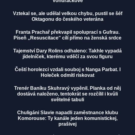
Vondráčkové
Vztekal se, ale udělal velkou chybu, pustil se šéf
Oktagonu do českého veterána
Franta Prachař překvapil spoluprací s Gufrau.
Píseň „Resuscitace“ cílí přímo na ženská srdce
Tajemství Dary Rolins odhaleno: Takhle vypadá
jídelníček, kterému vděčí za svou figuru
Čeští horolezci vzdali souboj s Nanga Parbat. I
Holeček odmítl riskovat
Trenér Baníku Skuhravý vypěnil. Planka od něj
dostává naloženo, tentokrát se rozčílil i kvůli
světelné tabuli
Chuligáni Slavie napadli zaměstnance klubu
Komorouse: Ty kanále jeden komunistickej,
prašivej