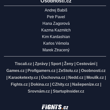
Osobnosti.cz
Andrej Babiš
Petr Pavel
Hana Zagorová
Kazma Kazmitch
Kim Kardashian
Karlos Vémola
Marek Ztracený
Tiscali.cz
|
Zprávy
|
Sport
|
Ženy
|
Cestování
|
Games.cz
|
Profigamers.cz
|
ZeStolu.cz
|
Osobnosti.cz
|
Karaoketexty.cz
|
Úschovna.cz
|
Nedd.cz
|
Moulík.cz
|
Fights.cz
|
Dokina.cz
|
CZhity.cz
|
Našepeníze.cz
|
Srovnám.cz
|
StartupInsider.cz