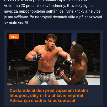
Vettorimu 20 procent ze své odměny. Brazilský fighter
navíc za nepochopitelné selhání čelí vlně kritiky a nejvíce
je mu vyčítáno, že neprojevil dostatek vůle a při shazování
se málo snažil.
UFC
Costa udělal den před zápasem totální
hloupost, díky ní ho úhlavní nepřítel
Adesanya snadno knockoutoval