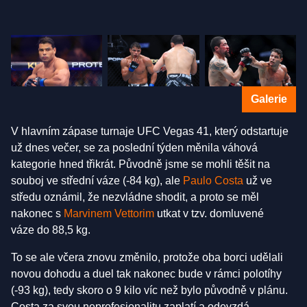
Galerie
V hlavním zápase turnaje UFC Vegas 41, který odstartuje
už dnes večer, se za poslední týden měnila váhová
kategorie hned třikrát. Původně jsme se mohli těšit na
souboj ve střední váze (-84 kg), ale
Paulo
Costa
už ve
středu oznámil, že nezvládne shodit, a proto se měl
nakonec s
Marvinem Vettorim
utkat v tzv. domluvené
váze
do 88,5 kg.
To se ale včera znovu změnilo, protože oba borci udělali
novou dohodu a duel tak nakonec bude v rámci polotíhy
(-93 kg), tedy skoro o 9 kilo víc než bylo původně v plánu.
Costa za svou neprofesionalitu zaplatí a odevzdá