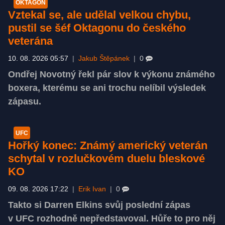
OKTAGON
Vztekal se, ale udělal velkou chybu,
pustil se šéf Oktagonu do českého
veterána
10. 08. 2026 05:57
|
Jakub Štěpánek
|
0
Ondřej Novotný řekl pár slov k výkonu známého
boxera, kterému se ani trochu nelíbil výsledek
zápasu.
UFC
Hořký konec: Známý americký veterán
schytal v rozlučkovém duelu bleskové
KO
09. 08. 2026 17:22
|
Erik Ivan
|
0
Takto si Darren Elkins svůj poslední zápas
v UFC rozhodně nepředstavoval. Hůře to pro něj