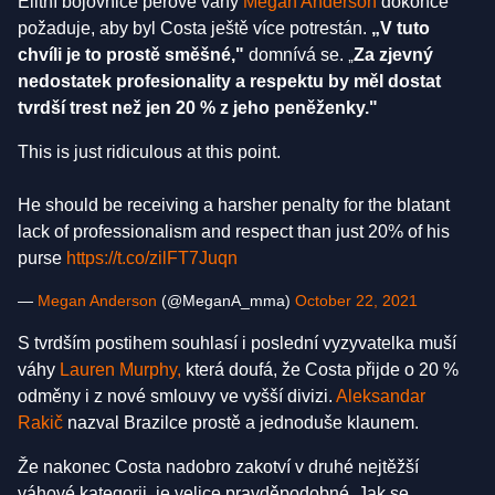
Elitní bojovnice pérové váhy
Megan Anderson
dokonce
požaduje, aby byl Costa ještě více potrestán.
„V tuto
chvíli je to prostě směšné,"
domnívá se.
Za zjevný
„
nedostatek profesionality a respektu by měl dostat
tvrdší trest než jen 20 % z jeho peněženky."
This is just ridiculous at this point.
He should be receiving a harsher penalty for the blatant
lack of professionalism and respect than just 20% of his
purse
https://t.co/zilFT7Juqn
—
Megan Anderson
(@MeganA_mma)
October 22, 2021
S tvrdším postihem souhlasí i poslední vyzyvatelka muší
váhy
Lauren Murphy,
která doufá, že Costa přijde o 20 %
odměny i z nové smlouvy ve vyšší divizi.
Aleksandar
Rakič
nazval Brazilce prostě a jednoduše klaunem.
Že nakonec Costa nadobro zakotví v druhé nejtěžší
váhové kategorii, je velice pravděpodobné. Jak se