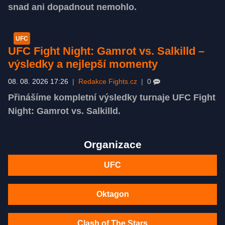
snad ani dopadnout nemohlo.
UFC
UFC Fight Night: Gamrot vs. Salkilld –
výsledky a nejlepší momenty
08. 08. 2026 17:26
|
Redakce Fights.cz
|
0
Přinášíme kompletní výsledky turnaje UFC Fight
Night: Gamrot vs. Salkilld.
Organizace
UFC
Oktagon
Clash of The Stars