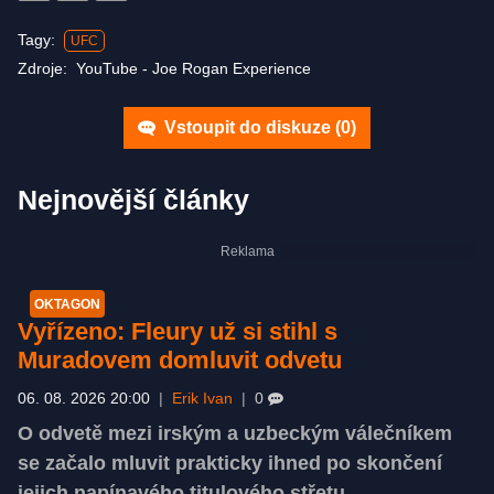
Tagy:
UFC
Zdroje:
YouTube - Joe Rogan Experience
Vstoupit do diskuze (
0
)
Nejnovější články
OKTAGON
Vyřízeno: Fleury už si stihl s
Muradovem domluvit odvetu
06. 08. 2026 20:00
|
Erik Ivan
|
0
O odvetě mezi irským a uzbeckým válečníkem
se začalo mluvit prakticky ihned po skončení
jejich napínavého titulového střetu.