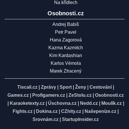
Na křídlech
Osobnosti.cz
Andrej Babiš
Petr Pavel
Hana Zagorová
Kazma Kazmitch
Kim Kardashian
Karlos Vémola
Marek Ztracený
Tiscali.cz
|
Zprávy
|
Sport
|
Ženy
|
Cestování
|
Games.cz
|
Profigamers.cz
|
ZeStolu.cz
|
Osobnosti.cz
|
Karaoketexty.cz
|
Úschovna.cz
|
Nedd.cz
|
Moulík.cz
|
Fights.cz
|
Dokina.cz
|
CZhity.cz
|
Našepeníze.cz
|
Srovnám.cz
|
StartupInsider.cz