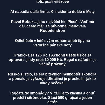
totiž psali vítězové
AI napadla další firmu. K incidentu došlo u Mety
Pavel Bobek a jeho největší hit: Píseň „Veď mě
dál, cesto má“ se původně jmenovala
Rododendron
Odlehčete v létě svým nohám aneb tipy na
vzdušné pánské boty
Krabička za 125 Kč z Actionu ušetří tisíce za
opraváře, jindy stojí 10 000 Kč. Regál s nářadím je
věčně prázdný
Rusko zjistilo, že éra bitevních helikoptér skončila,
a pomalu je vyřazuje. Ukrajinci je proškolili, jak to
nikdy nečekali
Rajčata do limonády? V Itálii je to klasika a chuť
předčí i citrónovku. Stačí 500 g rajčat a jeden
citrón