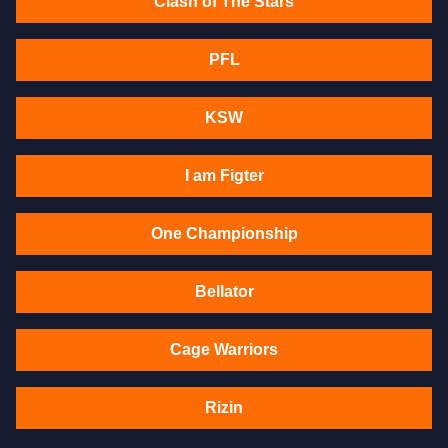
Clash of The Stars
PFL
KSW
I am Figter
One Championship
Bellator
Cage Warriors
Rizin