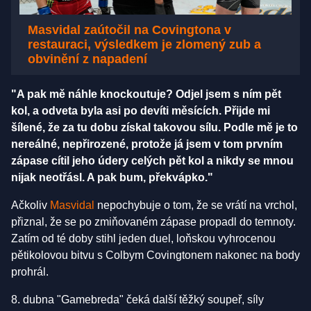
Masvidal zaútočil na Covingtona v
restauraci, výsledkem je zlomený zub a
obvinění z napadení
"A pak mě náhle knockoutuje? Odjel jsem s ním pět
kol, a odveta byla asi po devíti měsících. Přijde mi
šílené, že za tu dobu získal takovou sílu. Podle mě je to
nereálné, nepřirozené, protože já jsem v tom prvním
zápase cítil jeho údery celých pět kol a nikdy se mnou
nijak neotřásl. A pak bum, překvápko."
Ačkoliv
Masvidal
nepochybuje o tom, že se vrátí na vrchol,
přiznal, že se po zmiňovaném zápase propadl do temnoty.
Zatím od té doby stihl jeden duel, loňskou vyhrocenou
pětikolovou bitvu s Colbym Covingtonem nakonec na body
prohrál.
8. dubna "Gamebreda" čeká další těžký soupeř, síly