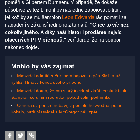
poměří s Gilbertem Burnsem. V případě, že dokáže
působivě zvítězit, mohl by následně zabojovat o titul,
jelikož by se mu šampion
Leon Edwards
rád pomstil za
napadení v zákulisí jednoho z turnajů.
"Chce to víc než
cokoliv jiného. A díky naší historii prodáme nejvíc
placených PPV přenosů,"
věří Jorge, že na souboj
nakonec dojde.
Mohlo by vás zajímat
Masvidal odmítá s Burnsem bojovat o pás BMF a už
vyhlíží filmový konec svého příběhu
Masvidal doufá, že mu starý incident zkrátí cestu k titulu.
Šampion se s ním rád utká, pokud splní podmínku
Conora už peníze nebaví, z postele ho zvedne jedině
kokain, tvrdí Masvidal a McGregor pálí zpět