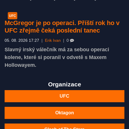
UFC
McGregor je po operaci. Příští rok ho v
UFC zřejmě čeká poslední tanec
05. 08. 2026 17:27
|
Erik Ivan
|
0
Slavný irský válečník má za sebou operaci
kolene, které si poranil v odvetě s Maxem
Hollowayem.
Organizace
UFC
Oktagon