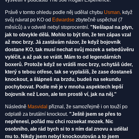
Právě v tomto ohledu podle něj udělal chybu
Usman,
když
svůj návrat po KO od
Edwardse
zbytečně uspěchal (7
měsíců) a v odvetě nebyl stoprocentní.
"Nešlapal na plyn,
jak to obvykle dělá. Mohlo to být tím, že ten zápas vzal
až moc brzy. Já zastávám názor, že když bojovník
dostane KO, tak musí nechat svůj mozek a sebedůvěru
vyléčit, a až pak se vrátit. Mám to od legendárních
boxerů. Protože když se vrátíš moc brzy, schytáš úder,
který s tebou otřese, tak se vyplašíš, že zase dostaneš
knockout, a šlápneš na brzdu, budeš na sekundu
pochybovat. Podle mě je v mnoha aspektech lepší
bojovník než Leon, ale ten prostě ví, jak na něj."
Následně
Masvidal
přiznal, že samozřejmě i on touží po
odplatě za brutální knockout.
"Ještě jsem se přes to
nepřenesl, pořád mu chci rozsekat mozek. Nic
osobního, ale rád bych si to s ním dal znovu a udělal
mu to. Nikdy jsem nebyl knockoutován a to jsem