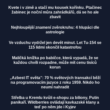
Kvete i v zimě a stačí mu kousek kořínku. Ptačinec
žabinec je noční můra zahrádkářů, dá se ho ale
zbavit
Nejhloupější znamení zvěrokruhu: 4 hlupáci dle
astrologie
Ve vzduchu vydržel jen devět minut. Let Tu-154 se
115 lidmi skončil katastrofou
Maličká knížka po babičce, která vypadá, že se
každou chvíli rozpadne, může mít cenu tisíců
korun
„Azbest IT světa“: 70 % světových transakcí běží
na programovacím jazyce z roku 1959. Nikdo ho
neumí nahradit
Střelba u Kremlu kvůli e-shopu za biliony, Putin
panikaří. Wildberries ovládají kavkazské klany a
teď po něm jde i Kyjev