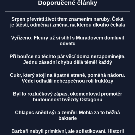
Doporučené články
Srpen převrátí život třem znamením naruby. Čeká
je štěstí, odměna i změna, na kterou dlouho čekala
Vyřízeno: Fleury už si stihl s Muradovem domluvit
odvetu
Při bouřce na těchto pár věcí doma nezapomínejte.
Jednu zásadní chybu dělá téměř každý
Cukr, který stojí na špatné straně, pomáhá nádoru.
Vědci odhalili nebezpečnou roli fruktózy
Byl to rozlučkový zápas, okomentoval promotér
budoucnost hvězdy Oktagonu
Chlapec snědl sýr a zemřel. Mohla za to běžná
bakterie
Barbaři nebyli primitivní, ale sofistikovaní. Historii