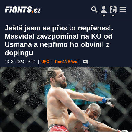
Ještě jsem se přes to nepřenesl.
Masvidal zavzpomínal na KO od
Usmana a nepřímo ho obvinil z
dopingu
23. 3. 2023 – 6:24
|
UFC
|
Tomáš Bříza
|