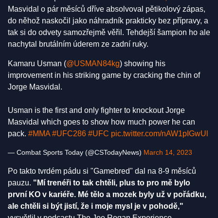
Masvidal o pár měsíců dříve absolvoval pětikolový zápas,
do něhož naskočil jako náhradník prakticky bez přípravy, a
tak si do odvety samozřejmě věřil. Tehdejší šampion ho ale
nachytal brutálním úderem ze zadní ruky.
Kamaru Usman (
@USMAN84kg
) showing his
improvement in his striking game by cracking the chin of
Jorge Masvidal.
Usman is the first and only fighter to knockout Jorge
Masvidal which goes to show how much power he can
pack.
#MMA
#UFC286
#UFC
pic.twitter.com/nAW1pIGwUl
— Combat Sports Today (@CSTodayNews)
March 14, 2023
Po takto tvrdém pádu si "Gamebred" dal na 8-9 měsíců
pauzu.
"Mí trenéři to tak chtěli, plus to pro mě bylo
první KO v kariéře. Mé tělo a mozek byly už v pořádku,
ale chtěli si být jistí, že i moje mysl je v pohodě,"
vysvětlil v podcastu The Joe Rogan Experience.