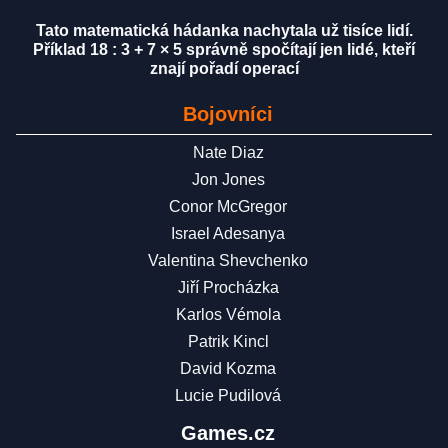
Tato matematická hádanka nachytala už tisíce lidí.
Příklad 18 : 3 + 7 × 5 správně spočítají jen lidé, kteří
znají pořadí operací
Bojovníci
Nate Diaz
Jon Jones
Conor McGregor
Israel Adesanya
Valentina Shevchenko
Jiří Procházka
Karlos Vémola
Patrik Kincl
David Kozma
Lucie Pudilová
Games.cz