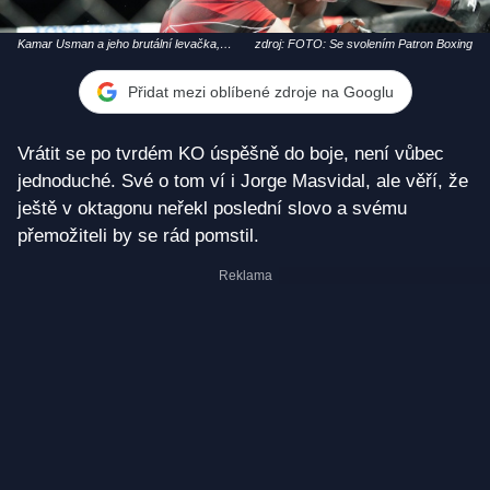
Kamar Usman a jeho brutální levačka,
zdroj: FOTO: Se svolením Patron Boxing
kterou poslal Masvidala do bezvědomí
Přidat mezi oblíbené zdroje na Googlu
Vrátit se po tvrdém KO úspěšně do boje, není vůbec
jednoduché. Své o tom ví i Jorge Masvidal, ale věří, že
ještě v oktagonu neřekl poslední slovo a svému
přemožiteli by se rád pomstil.