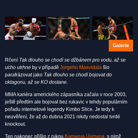
Galerie
Rčení
Tak dlouho se chodí se džbánem pro vodu, až se
ucho utrhne
by v případě
Jorgeho Masvidala
šlo
parafrázovat jako
Tak dlouho se chodí bojovat do
oktagonu, až se KO dostane
.
MMA kariéra amerického zápasníka začala v roce 2003,
ještě předtím ale bojoval bez rukavic v tehdy populárním
pořadu internetové legendy Kimbo Slice. Je tedy k
neuvěření, že až do dubna 2021 nikdy nedostal tvrdé
knockout.
Ten nakonec přišlo z rukou
Kamarua Usmana,
s nímž