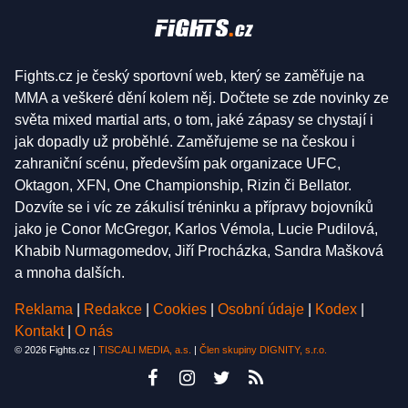
Fights.cz je český sportovní web, který se zaměřuje na
MMA a veškeré dění kolem něj. Dočtete se zde novinky ze
světa mixed martial arts, o tom, jaké zápasy se chystají i
jak dopadly už proběhlé. Zaměřujeme se na českou i
zahraniční scénu, především pak organizace UFC,
Oktagon, XFN, One Championship, Rizin či Bellator.
Dozvíte se i víc ze zákulisí tréninku a přípravy bojovníků
jako je Conor McGregor, Karlos Vémola, Lucie Pudilová,
Khabib Nurmagomedov, Jiří Procházka, Sandra Mašková
a mnoha dalších.
Reklama
|
Redakce
|
Cookies
|
Osobní údaje
|
Kodex
|
Kontakt
|
O nás
© 2026 Fights.cz |
TISCALI MEDIA, a.s.
|
Člen skupiny DIGNITY, s.r.o.