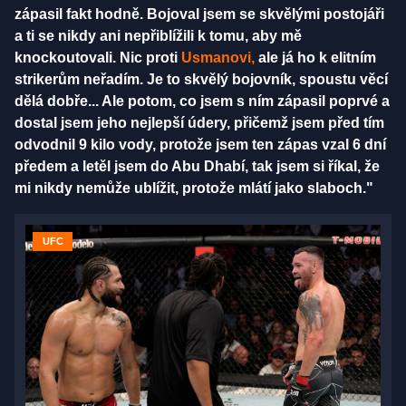
zápasil fakt hodně. Bojoval jsem se skvělými postojáři
a ti se nikdy ani nepřiblížili k tomu, aby mě
knockoutovali. Nic proti
Usmanovi,
ale já ho k elitním
strikerům neřadím. Je to skvělý bojovník, spoustu věcí
dělá dobře... Ale potom, co jsem s ním zápasil poprvé a
dostal jsem jeho nejlepší údery, přičemž jsem před tím
odvodnil 9 kilo vody, protože jsem ten zápas vzal 6 dní
předem a letěl jsem do Abu Dhabí, tak jsem si říkal, že
mi nikdy nemůže ublížit, protože mlátí jako slaboch."
UFC