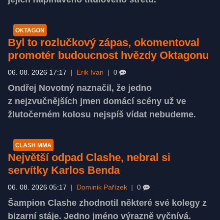
OKTAGON
Byl to rozlučkový zápas, okomentoval
promotér budoucnost hvězdy Oktagonu
06. 08. 2026 17:17
|
Erik Ivan
|
0
Ondřej Novotný naznačil, že jedno
z nejzvučnějších jmen domácí scény už ve
žlutočerném kolosu nejspíš vídat nebudeme.
CLASH MMA
Největší odpad Clashe, nebral si
servítky Karlos Benda
06. 08. 2026 05:17
|
Dominik Pařízek
|
0
Šampion Clashe zhodnotil některé své kolegy z
bizarní stáje. Jedno jméno výrazně vyčnívá.