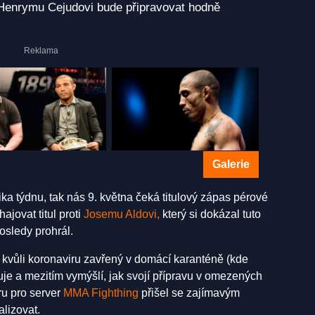
i Henrymu Cejudovi bude připravovat hodně
Galerie
a týdnu, tak nás 9. května čeká titulový zápas pérové
ajovat titul proti
Josemu Aldovi,
který si dokázal tuto
posledy prohrál.
 kvůli koronaviru zavřený v domácí karanténě (kde
vuje a mezitím vymýšlí, jak svojí přípravu v omezených
ru pro server
MMA Fighthing
přišel se zajímavým
lizovat.