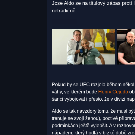
Jose Aldo se na titulový zápas prot
netradičně.
Pokud by se UFC rozjela během několik
váhy, ve kterém bude
Henry Cejudo
obh
šanci vybojovat i přesto, že v divizi na
Aldo se tak navzdory tomu, že musí být
trénuje se svoji ženou), poctivě připra
podmínkách ještě vylepšit. A v rozhovo
nápadem, který hodlá v brzké době zrea