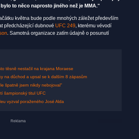
 bylo to něco naprosto jiného než je MMA.“
 začátku května bude podle mnohých záležet především
vat předcházející dubnové
UFC 249
, kterému vévodí
son
. Samotná organizace zatím údajně o posunutí
sto těsně nestačil na krajana Moraese
ky na důchod a upsal se k dalším 8 zápasům
le špatně jsem nikdy nebojoval"
etí šampionský titul UFC
deu vyzval poraženého José Alda