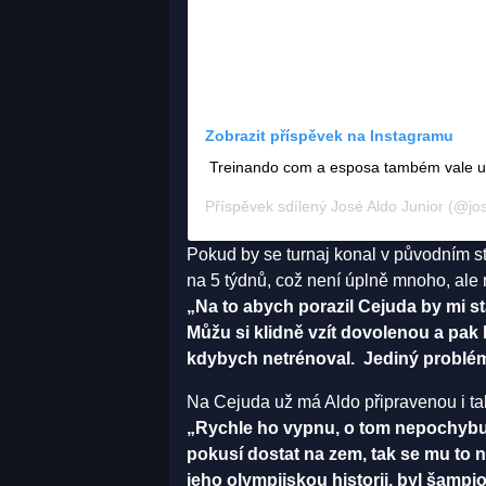
Zobrazit příspěvek na Instagramu
Treinando com a esposa também vale um
Příspěvek sdílený
José Aldo Junior
(@jose
Pokud by se turnaj konal v původním 
na 5 týdnů, což není úplně mnoho, ale 
„Na to abych porazil Cejuda by mi st
Můžu si klidně vzít dovolenou a pak 
kdybych netrénoval. Jediný problém 
Na Cejuda už má Aldo připravenou i tak
„Rychle ho vypnu, o tom nepochybuj
pokusí dostat na zem, tak se mu to n
jeho olympijskou historii, byl šampio