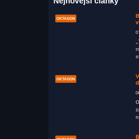
Nejnovější články
B
OKTAGON
v
0
„
r
s
V
OKTAGON
d
0
O
z
n
B