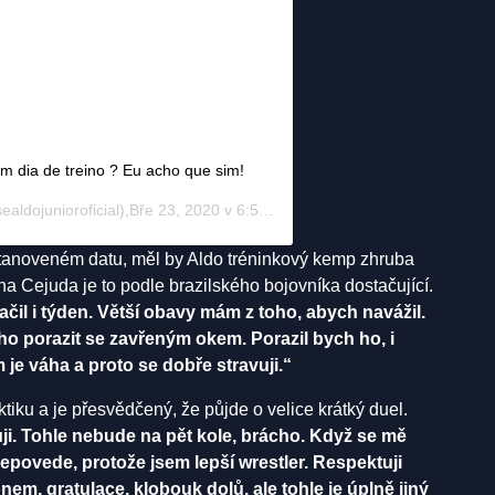
 dia de treino ? Eu acho que sim!
aldojunioroficial),Bře 23, 2020 v 6:53 PDT
stanoveném datu, měl by Aldo tréninkový kemp zhruba
na Cejuda je to podle brazilského bojovníka dostačující.
ačil i týden. Větší obavy mám z toho, abych navážil.
ho porazit se zavřeným okem. Porazil bych ho, i
je váha a proto se dobře stravuji.“
tiku a je přesvědčený, že půjde o velice krátký duel.
i. Tohle nebude na pět kole, brácho. Když se mě
epovede, protože jsem lepší wrestler. Respektuji
nem, gratulace, klobouk dolů, ale tohle je úplně jiný