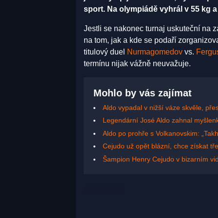
sport. Na olympiádě vyhrál v 55 kg a
Jestli se nakonec turnaj uskuteční na
na tom, jak a kde se podaří zorganizo
titulový duel
Nurmagomedov
vs.
Fergu
termínu nijak vážně neuvažuje.
Mohlo by vás zajímat
Aldo vypadal v nižší váze skvěle, pře
Legendární José Aldo zahnal myšlen
Aldo po prohře s Volkanovskim: „Takh
Cejudo už opět blázní, chce získat tř
Šampion Henry Cejudo v bizarním vi