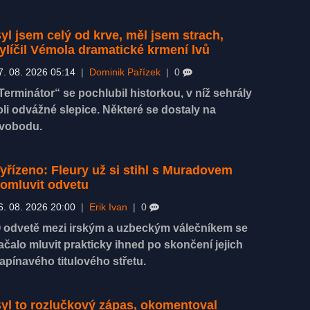
yl jsem celý od krve, měl jsem strach,
ylíčil Vémola dramatické krmení lvů
7. 08. 2026 05:14
|
Dominik Pařízek
|
0
Terminátor“ se pochlubil historkou, v níž sehrály
oli odvážné slepice. Některé se dostaly na
vobodu.
yřízeno: Fleury už si stihl s Muradovem
omluvit odvetu
6. 08. 2026 20:00
|
Erik Ivan
|
0
 odvetě mezi irským a uzbeckým válečníkem se
ačalo mluvit prakticky ihned po skončení jejich
apínavého titulového střetu.
yl to rozlučkový zápas, okomentoval