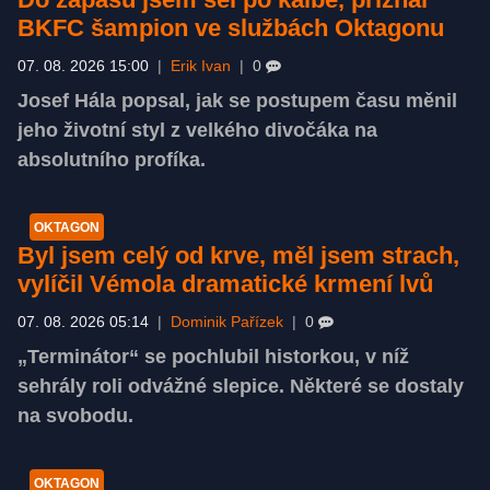
BKFC šampion ve službách Oktagonu
07. 08. 2026 15:00
|
Erik Ivan
|
0
Josef Hála popsal, jak se postupem času měnil
jeho životní styl z velkého divočáka na
absolutního profíka.
OKTAGON
Byl jsem celý od krve, měl jsem strach,
vylíčil Vémola dramatické krmení lvů
07. 08. 2026 05:14
|
Dominik Pařízek
|
0
„Terminátor“ se pochlubil historkou, v níž
sehrály roli odvážné slepice. Některé se dostaly
na svobodu.
OKTAGON