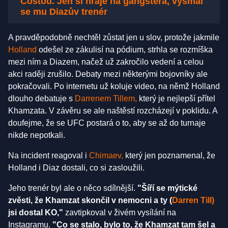
Costou. Jen si hraje na gangstera, vysmál
se mu Diazův trenér
A pravděpodobně nechtěl zůstat jen u slov, protože jakmile
Holland
odešel ze zákulisí na pódium, strhla se rozmíška
mezi ním a Diazem, načež už zakročilo vedení a celou
akci raději zrušilo. Debaty mezi některými bojovníky ale
pokračovali. Po internetu už koluje video, na němž Holland
dlouho debatuje s
Darrenem Tillem,
který je nejlepší přítel
Khamzata. V závěru se ale naštěstí rozcházejí v poklidu. A
doufejme, že se UFC postará o to, aby se až do turnaje
nikde nepotkali.
Na incident reagoval i
Chimaev,
který jen poznamenal, že
Holland i Diaz dostali, co si zasloužili.
Jeho trenér byl ale o něco sdílnější.
"Šíří se mýtické
zvěsti, že Khamzat skončil v nemocni a ty (
Darren Till)
jsi dostal KO,"
zavtipkoval v živém vysílání na
Instagramu.
"Co se stalo, bylo to, že Khamzat tam šel a