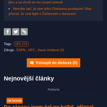
jitsu a za chvíli se mu musel omluvit
Nemáte zač, já vám toho Chimaeva proslavím! Diaz
přiznal, že vzal fight s Čečencem z donucení
Tagy:
UFC 279
Zdroje:
ESPN
,
UFC
,
Kevin Holland (X)
Vstoupit do diskuze (
0
)
Nejnovější články
OKTAGON
Do zápasu jsem šel po kalbě, přiznal