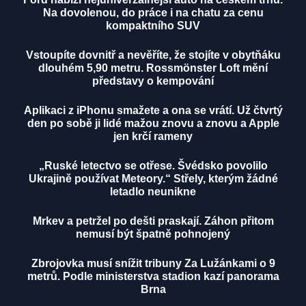
Na dovolenou, do práce i na chatu za cenu
kompaktního SUV
Vstoupíte dovnitř a nevěříte, že stojíte v obytňáku
dlouhém 5,90 metru. Rossmönster Loft mění
představy o kempování
Aplikaci z iPhonu smažete a ona se vrátí. Už čtvrtý
den po sobě ji lidé mažou znovu a znovu a Apple
jen krčí rameny
„Ruské letectvo se otřese. Švédsko povolilo
Ukrajině používat Meteory.“ Střely, kterým žádné
letadlo neunikne
Mrkev a petržel po dešti praskají. Záhon přitom
nemusí být špatně pohnojený
Zbrojovka musí snížit tribuny Za Lužánkami o 9
metrů. Podle ministerstva stadion kazí panorama
Brna