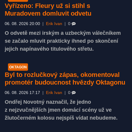
Vyřízeno: Fleury už si stihl s
Muradovem domluvit odvetu
06. 08. 2026 20:00
|
Erik Ivan
|
0
O odvetě mezi irským a uzbeckým válečníkem
se začalo mluvit prakticky ihned po skončení
jejich napínavého titulového střetu.
OKTAGON
Byl to rozlučkový zápas, okomentoval
promotér budoucnost hvězdy Oktagonu
06. 08. 2026 17:17
|
Erik Ivan
|
0
Ondřej Novotný naznačil, že jedno
z nejzvučnějších jmen domácí scény už ve
žlutočerném kolosu nejspíš vídat nebudeme.