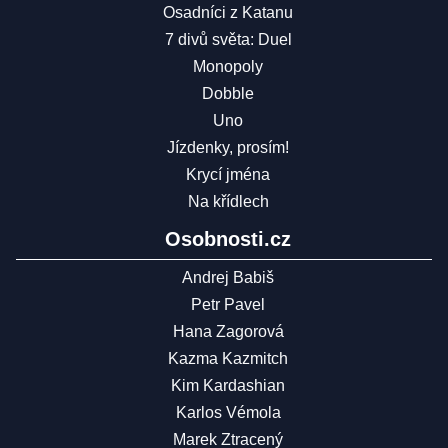
Osadníci z Katanu
7 divů světa: Duel
Monopoly
Dobble
Uno
Jízdenky, prosím!
Krycí jména
Na křídlech
Osobnosti.cz
Andrej Babiš
Petr Pavel
Hana Zagorová
Kazma Kazmitch
Kim Kardashian
Karlos Vémola
Marek Ztracený