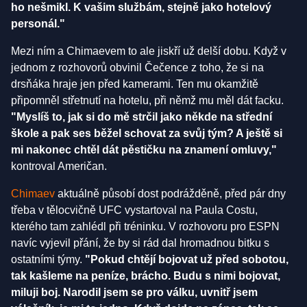
ho nešmikl. K vašim službám, stejně jako hotelový
personál."
Mezi ním a Chimaevem to ale jiskří už delší dobu. Když v
jednom z rozhovorů obvinil Čečence z toho, že si na
drsňáka hraje jen před kamerami. Ten mu okamžitě
připomněl střetnutí na hotelu, při němž mu měl dát facku.
"Myslíš to, jak si do mě strčil jako někde na střední
škole a pak ses běžel schovat za svůj tým? A ještě si
mi nakonec chtěl dát pěstičku na znamení omluvy,"
kontroval Američan.
Chimaev
aktuálně působí dost podrážděně, před pár dny
třeba v tělocvičně UFC vystartoval na Paula Costu,
kterého tam zahlédl při tréninku. V rozhovoru pro ESPN
navíc vyjevil přání, že by si rád dal hromadnou bitku s
ostatními týmy.
"Pokud chtějí bojovat už před sobotou,
tak kašleme na peníze, brácho. Budu s nimi bojovat,
miluji boj. Narodil jsem se pro válku, uvnitř jsem