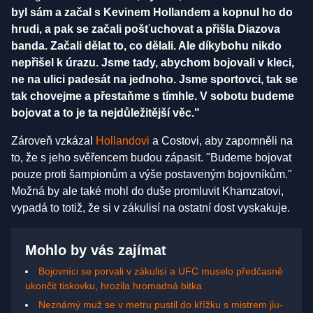
byl sám a začal s Kevinem Hollandem a kopnul ho do
hrudi, a pak se začali pošťuchovat a přišla Diazova
banda. Začali dělat to, co dělali. Ale díkybohu nikdo
nepřišel k úrazu. Jsme tady, abychom bojovali v kleci,
ne na ulici padesát na jednoho. Jsme sportovci, tak se
tak chovejme a přestaňme s tímhle. V sobotu budeme
bojovat a to je ta nejdůležitější věc."
Zároveň vzkázal
Hollandovi
a Costovi, aby zapomněli na
to, že s jeho svěřencem budou zápasit. "Budeme bojovat
pouze proti šampionům a výše postaveným bojovníkům."
Možná by ale také mohl do duše promluvit Khamzatovi,
vypadá to totiž, že si v zákulisí na ostatní dost vyskakuje.
Mohlo by vás zajímat
Bojovníci se porvali v zákulisí a UFC muselo předčasně
ukončit tiskovku, hrozila hromadná bitka
Neznámý muž se v metru pustil do křížku s mistrem jiu-