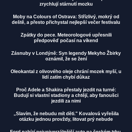
zrychlují stárnutí mozku
Moby na Colours of Ostrava: Střízlivý, mokrý od
deště, a přesto přichystal nejlepší večer festivalu
Zpátky do pece. Meteorologové upřesnili
předpověď počasí na víkend
Zásnuby v Londýně: Syn legendy Mekyho Žbirky
oznámil, že se žení
Oleokantal z olivového oleje chrání mozek myší, u
lidí zatím chybí důkaz
Proč Adele a Shakira přestaly jezdit na turné:
Budují si vlastní stadiony a chtějí, aby fanoušci
jezdili za nimi
„Slavím, že nebudu mít děti." Kovalová vyřešila
otázku jednou provždy, litovat prý nebude
Ford nabízí nejuniverzálnější auto na českém trhu.