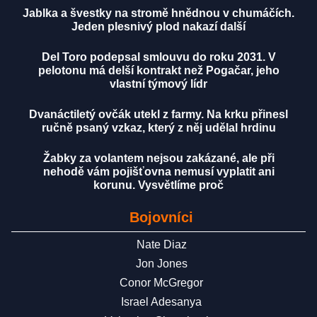
Jablka a švestky na stromě hnědnou v chumáčích.
Jeden plesnivý plod nakazí další
Del Toro podepsal smlouvu do roku 2031. V
pelotonu má delší kontrakt než Pogačar, jeho
vlastní týmový lídr
Dvanáctiletý ovčák utekl z farmy. Na krku přinesl
ručně psaný vzkaz, který z něj udělal hrdinu
Žabky za volantem nejsou zakázané, ale při
nehodě vám pojišťovna nemusí vyplatit ani
korunu. Vysvětlíme proč
Bojovníci
Nate Diaz
Jon Jones
Conor McGregor
Israel Adesanya