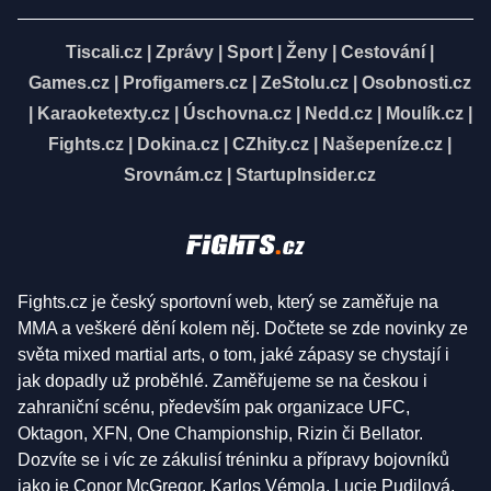
Tiscali.cz
|
Zprávy
|
Sport
|
Ženy
|
Cestování
|
Games.cz
|
Profigamers.cz
|
ZeStolu.cz
|
Osobnosti.cz
|
Karaoketexty.cz
|
Úschovna.cz
|
Nedd.cz
|
Moulík.cz
|
Fights.cz
|
Dokina.cz
|
CZhity.cz
|
Našepeníze.cz
|
Srovnám.cz
|
StartupInsider.cz
Fights.cz je český sportovní web, který se zaměřuje na
MMA a veškeré dění kolem něj. Dočtete se zde novinky ze
světa mixed martial arts, o tom, jaké zápasy se chystají i
jak dopadly už proběhlé. Zaměřujeme se na českou i
zahraniční scénu, především pak organizace UFC,
Oktagon, XFN, One Championship, Rizin či Bellator.
Dozvíte se i víc ze zákulisí tréninku a přípravy bojovníků
jako je Conor McGregor, Karlos Vémola, Lucie Pudilová,