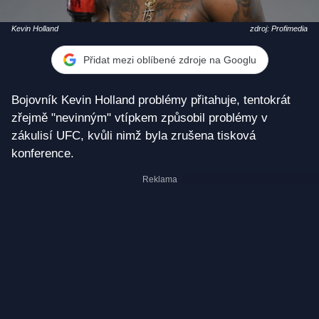
Kevin Holland
zdroj: Profimedia
Přidat mezi oblíbené zdroje na Googlu
Bojovník Kevin Holland problémy přitahuje, tentokrát
zřejmě "nevinným" vtípkem způsobil problémy v
zákulisí UFC, kvůli nimž byla zrušena tisková
konference.