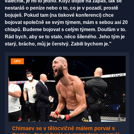
válečník, je mi to jedno. Když dojde na zápas, tak se
nestaráš o peníze nebo o to, co je v pozadí, prostě
bojuješ. Pokud tam (na tiskové konferenci) chce
bojovat společně se svým týmem, mám s sebou asi 20
chlapů. Budeme bojovat s celým týmem. Doufám v to.
Rád bych, aby se to stalo, něco šíleného. Jeho tým je
starý, brácho, můj je čerstvý. Zabili bychom je."
UFC
Chimaev se v tělocvičně málem porval s