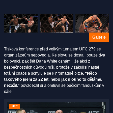
Galerie
Tisková konference před velkým turnajem UFC 279 se
organizátorům nepovedla. Ke slovu se dostali pouze dva
bojovníci, pak šéf Dana White oznámil, že akci z
bezpečnostních důvodů ruší, protože v zákulisí nastal
totální chaos a schyluje se k hromadné bitce.
"Něco
takového jsem za 22 let, nebo jak dlouho to děláme,
nezažil,
" povzdechl si a omluvil se bučícím fanouškům v
sále.
UFC