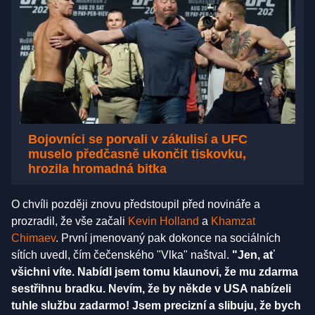
Bojovníci se porvali v zákulisí a UFC
muselo předčasně ukončit tiskovku,
hrozila hromadná bitka
O chvíli později znovu předstoupil před novináře a
prozradil, že vše začali
Kevin Holland
a
Khamzat
Chimaev
. První jmenovaný pak dokonce na sociálních
sítích uvedl, čím čečenského "Vlka" naštval.
"Jen, ať
všichni víte. Nabídl jsem tomu klaunovi, že mu zdarma
sestřihnu bradku. Nevím, že by někde v USA nabízeli
tuhle službu zadarmo! Jsem precizní a slibuju, že bych