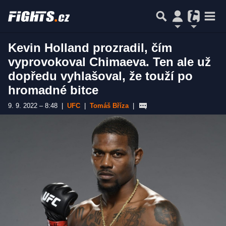
Kevin Holland prozradil, čím
vyprovokoval Chimaeva. Ten ale už
dopředu vyhlašoval, že touží po
hromadné bitce
9. 9. 2022 – 8:48
|
UFC
|
Tomáš Bříza
|