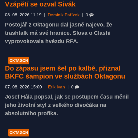
Vzápětí se ozval Sivák
08. 08. 2026 11:19
|
Dominik Pařízek
|
0
Postojář z Oktagonu dal jasně najevo, že
trashtalk má své hranice. Slova o Clashi
vyprovokovala hvězdu RFA.
OKTAGON
Do zápasu jsem šel po kalbě, přiznal
BKFC šampion ve službách Oktagonu
07. 08. 2026 15:00
|
Erik Ivan
|
0
Josef Hála popsal, jak se postupem času měnil
jeho životní styl z velkého divočáka na
absolutního profíka.
OKTAGON