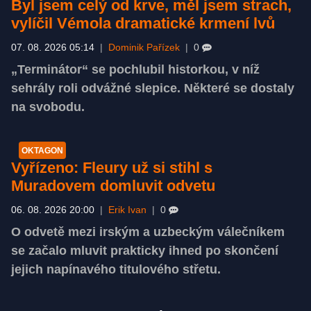
Byl jsem celý od krve, měl jsem strach,
vylíčil Vémola dramatické krmení lvů
07. 08. 2026 05:14
|
Dominik Pařízek
|
0
„Terminátor“ se pochlubil historkou, v níž
sehrály roli odvážné slepice. Některé se dostaly
na svobodu.
OKTAGON
Vyřízeno: Fleury už si stihl s
Muradovem domluvit odvetu
06. 08. 2026 20:00
|
Erik Ivan
|
0
O odvetě mezi irským a uzbeckým válečníkem
se začalo mluvit prakticky ihned po skončení
jejich napínavého titulového střetu.