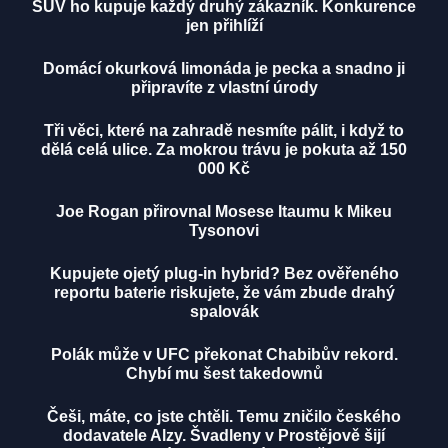
SUV ho kupuje každý druhý zákazník. Konkurence
jen přihlíží
Domácí okurková limonáda je pecka a snadno ji
připravíte z vlastní úrody
Tři věci, které na zahradě nesmíte pálit, i když to
dělá celá ulice. Za mokrou trávu je pokuta až 150
000 Kč
Joe Rogan přirovnal Mosese Itaumu k Mikeu
Tysonovi
Kupujete ojetý plug-in hybrid? Bez ověřeného
reportu baterie riskujete, že vám zbude drahý
spalovák
Polák může v UFC překonat Chabibův rekord.
Chybí mu šest takedownů
Češi, máte, co jste chtěli. Temu zničilo českého
dodavatele Alzy. Švadleny v Prostějově šijí