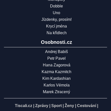
Dobble
Uno
Jízdenky, prosím!
Krycí jména
Na křídlech
Osobnosti.cz
Andrej Babiš
Petr Pavel
Hana Zagorová
Kazma Kazmitch
Kim Kardashian
Karlos Vémola
Marek Ztracený
Tiscali.cz
|
Zprávy
|
Sport
|
Ženy
|
Cestování
|