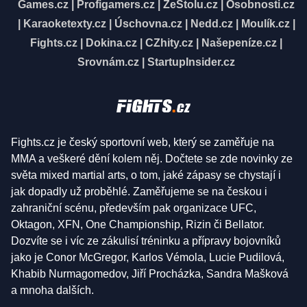
Games.cz
|
Profigamers.cz
|
ZeStolu.cz
|
Osobnosti.cz
|
Karaoketexty.cz
|
Úschovna.cz
|
Nedd.cz
|
Moulík.cz
|
Fights.cz
|
Dokina.cz
|
CZhity.cz
|
Našepeníze.cz
|
Srovnám.cz
|
StartupInsider.cz
Fights.cz je český sportovní web, který se zaměřuje na
MMA a veškeré dění kolem něj. Dočtete se zde novinky ze
světa mixed martial arts, o tom, jaké zápasy se chystají i
jak dopadly už proběhlé. Zaměřujeme se na českou i
zahraniční scénu, především pak organizace UFC,
Oktagon, XFN, One Championship, Rizin či Bellator.
Dozvíte se i víc ze zákulisí tréninku a přípravy bojovníků
jako je Conor McGregor, Karlos Vémola, Lucie Pudilová,
Khabib Nurmagomedov, Jiří Procházka, Sandra Mašková
a mnoha dalších.