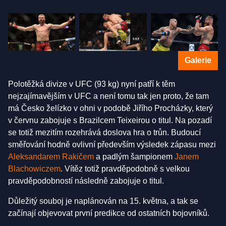
Galerie
Polotěžká divize v UFC (93 kg) nyní patří k těm
nejzajímavějším v UFC a není tomu tak jen proto, že tam
má Česko želízko v ohni v podobě Jiřího Procházky, který
v červnu zabojuje s Brazilcem Teixeirou o titul. Na pozadí
se totiž mezitím rozehrává doslova hra o trůn. Budoucí
směřování hodně ovlivní především výsledek zápasu mezi
Aleksandarem Rakičem
a padlým šampionem
Janem
Blachowiczem
. Vítěz totiž pravděpodobně s velkou
pravděpodobností následně zabojuje o titul.
Důležitý souboj je naplánován na 15. května, a tak se
začínají objevovat první predikce od ostatních bojovníků.