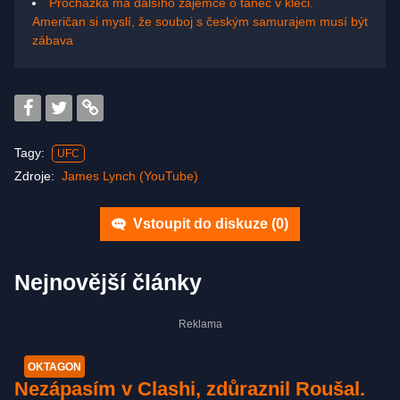
Procházka má dalšího zájemce o tanec v kleci.
Američan si myslí, že souboj s českým samurajem musí být
zábava
Tagy:
UFC
Zdroje:
James Lynch (YouTube)
Vstoupit do diskuze (
0
)
Nejnovější články
OKTAGON
Nezápasím v Clashi, zdůraznil Roušal.