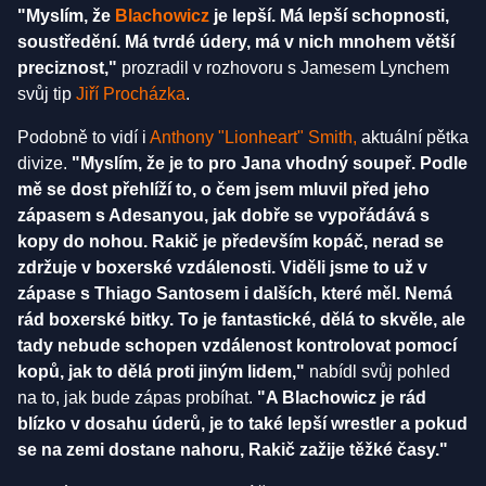
"Myslím, že
Blachowicz
je lepší. Má lepší schopnosti,
soustředění. Má tvrdé údery, má v nich mnohem větší
preciznost,"
prozradil v rozhovoru s Jamesem Lynchem
svůj tip
Jiří Procházka
.
Podobně to vidí i
Anthony "Lionheart" Smith,
aktuální pětka
divize.
"Myslím, že je to pro Jana vhodný soupeř. Podle
mě se dost přehlíží to, o čem jsem mluvil před jeho
zápasem s Adesanyou, jak dobře se vypořádává s
kopy do nohou. Rakič je především kopáč, nerad se
zdržuje v boxerské vzdálenosti. Viděli jsme to už v
zápase s Thiago Santosem i dalších, které měl. Nemá
rád boxerské bitky. To je fantastické, dělá to skvěle, ale
tady nebude schopen vzdálenost kontrolovat pomocí
kopů, jak to dělá proti jiným lidem,"
nabídl svůj pohled
na to, jak bude zápas probíhat.
"A Blachowicz je rád
blízko v dosahu úderů, je to také lepší wrestler a pokud
se na zemi dostane nahoru, Rakič zažije těžké časy."