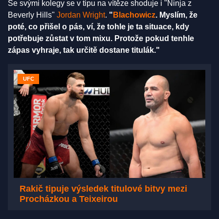
Se svými kolegy se v tipu na vítěze shoduje i "Ninja z
Beverly Hills"
Jordan Wright
.
"
Blachowicz
. Myslím, že
poté, co přišel o pás, ví, že tohle je ta situace, kdy
potřebuje zůstat v tom mixu. Protože pokud tenhle
zápas vyhraje, tak určitě dostane titulák."
UFC
Rakič tipuje výsledek titulové bitvy mezi
Procházkou a Teixeirou