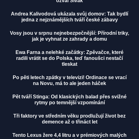
ozval Sivák
Andrea Kalivodová ukázala svůj domov: Tak bydlí
jedna z nejznámějších tváří české zábavy
Vosy jsou v srpnu nejnebezpečnější: Přírodní triky,
jak je vyhnat ze zahrady a domu
Ewa Farna a nelehké začátky: Zpěvačce, které
radili vrátit se do Polska, teď fanoušci nestačí
tleskat
Po pěti letech zpátky v televizi! Ordinace se vrací
na Novu, má to ale jeden háček
Pět tváří Stinga: Od klasických balad přes svižné
rytmy po temnější vzpomínání
Tři faktory ve středním věku prodlužují život bez
demence až o třináct let
Tento Lexus žere 4,4 litru a v prémiových malých