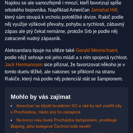
Najdou se ale samozřejmě i mnozí, kteří favorizují spíše
srbského bojovníka. Například Američan
Jamahal Hill,
který sám stoupá k vrcholu polotěžké divize. Rakič podle
něj využije výškové převahy, pohybu a rychlosti, zábavný
zápas ale prý čekat nemáme, protože Srb je podle něj
zatraceně nudný zápasník.
Aleksandara tipuje na vítěze také
Gerald Meerschaert,
podle nějž sehraje roli jeho mládí a s ním spojená rychlost.
Jack Hermansson
sice přiznal, že favorizovat někoho je v
tomto duelu těžké, ale nakonec se přiklonil na stranu
Rakiče, který má podle něj potenciál stát se šampionem.
Mohlo by vás zajímat
Američan se blýskl brutálním KO a rád by teď změřil síly
s Procházkou, nikdo jiný ho nezajímá
Na konci roku bude Procházka šampionem, predikuje
Bisping, jeho kolegové Čechovi tolik nevěří