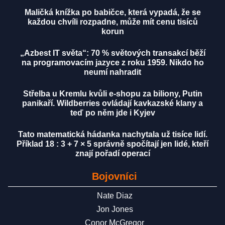
Maličká knížka po babičce, která vypadá, že se
každou chvíli rozpadne, může mít cenu tisíců
korun
„Azbest IT světa“: 70 % světových transakcí běží
na programovacím jazyce z roku 1959. Nikdo ho
neumí nahradit
Střelba u Kremlu kvůli e-shopu za biliony, Putin
panikaří. Wildberries ovládají kavkazské klany a
teď po něm jde i Kyjev
Tato matematická hádanka nachytala už tisíce lidí.
Příklad 18 : 3 + 7 × 5 správně spočítají jen lidé, kteří
znají pořadí operací
Bojovníci
Nate Diaz
Jon Jones
Conor McGregor