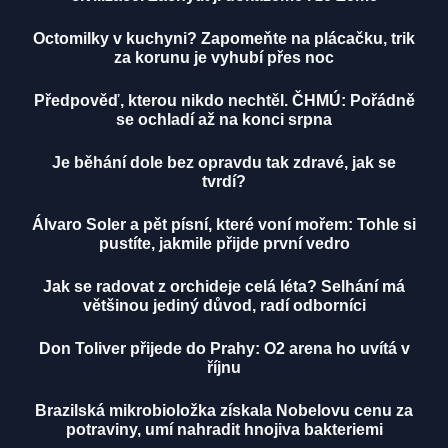
Octomilky v kuchyni? Zapomeňte na plácačku, trik
za korunu je vyhubí přes noc
Předpověď, kterou nikdo nechtěl. ČHMÚ: Pořádně
se ochladí až na konci srpna
Je běhání dole bez opravdu tak zdravé, jak se
tvrdí?
Álvaro Soler a pět písní, které voní mořem: Tohle si
pustíte, jakmile přijde první vedro
Jak se radovat z orchideje celá léta? Selhání má
většinou jediný důvod, radí odborníci
Don Toliver přijede do Prahy: O2 arena ho uvítá v
říjnu
Brazilská mikrobioložka získala Nobelovu cenu za
potraviny, umí nahradit hnojiva bakteriemi