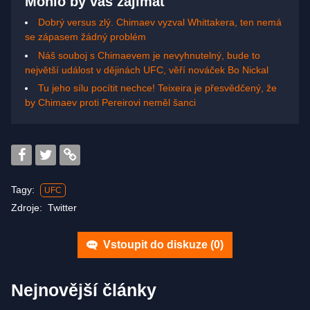
Mohlo by vás zajímat
Dobrý versus zlý. Chimaev vyzval Whittakera, ten nemá
se zápasem žádný problém
Náš souboj s Chimaevem je nevyhnutelný, bude to
největší událost v dějinách UFC, věří nováček Bo Nickal
Tu jeho sílu pocítit nechce! Teixeira je přesvědčený, že
by Chimaev proti Pereirovi neměl šanci
Tagy:
UFC
Zdroje:
Twitter
Vstoupit do diskuze (
0
)
Nejnovější články