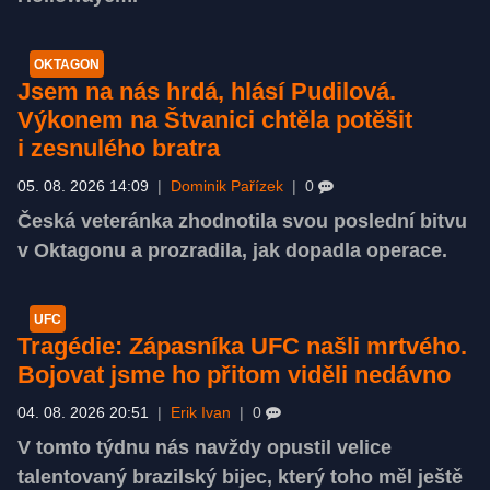
OKTAGON
Jsem na nás hrdá, hlásí Pudilová.
Výkonem na Štvanici chtěla potěšit
i zesnulého bratra
05. 08. 2026 14:09
|
Dominik Pařízek
|
0
Česká veteránka zhodnotila svou poslední bitvu
v Oktagonu a prozradila, jak dopadla operace.
UFC
Tragédie: Zápasníka UFC našli mrtvého.
Bojovat jsme ho přitom viděli nedávno
04. 08. 2026 20:51
|
Erik Ivan
|
0
V tomto týdnu nás navždy opustil velice
talentovaný brazilský bijec, který toho měl ještě