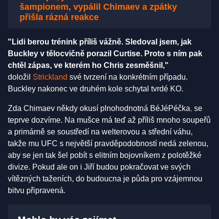
šampionem, vypálil Chimaev a zpátky
přišla rázná reakce
"Lidi berou trénink příliš vážně. Sledoval jsem, jak
Buckley v tělocvičně porazil Curtise. Proto s ním pak
chtěl zápas, ve kterém ho Chris zesměšnil,"
doložil
Strickland
své tvrzení na konkrétním případu.
Buckley nakonec ve druhém kole schytal tvrdé KO.
Zda Chimaev někdy okusí plnohodnotná BéJéPéčka
,
se
teprve dozvíme. Na mušce má teď až příliš mnoho soupeřů
a primárně se soustředí na welterovou a střední váhu,
takže mu UFC s největší pravděpodobností nedá zelenou,
aby se jen tak šel pobít s elitním bojovníkem z polotěžké
divize. Pokud ale on i Jiří budou pokračovat ve svých
vítězných taženích, do budoucna je půda pro vzájemnou
bitvu připravená.