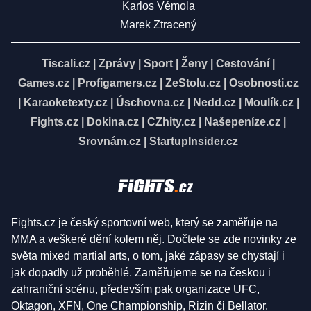
Karlos Vémola
Marek Ztracený
Tiscali.cz
|
Zprávy
|
Sport
|
Ženy
|
Cestování
|
Games.cz
|
Profigamers.cz
|
ZeStolu.cz
|
Osobnosti.cz
|
Karaoketexty.cz
|
Úschovna.cz
|
Nedd.cz
|
Moulík.cz
|
Fights.cz
|
Dokina.cz
|
CZhity.cz
|
Našepeníze.cz
|
Srovnám.cz
|
StartupInsider.cz
Fights.cz je český sportovní web, který se zaměřuje na
MMA a veškeré dění kolem něj. Dočtete se zde novinky ze
světa mixed martial arts, o tom, jaké zápasy se chystají i
jak dopadly už proběhlé. Zaměřujeme se na českou i
zahraniční scénu, především pak organizace UFC,
Oktagon, XFN, One Championship, Rizin či Bellator.