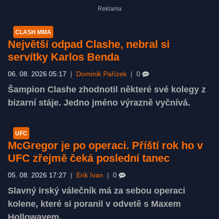
CLASH MMA
Největší odpad Clashe, nebral si
servítky Karlos Benda
06. 08. 2026 05:17
|
Dominik Pařízek
|
0
Šampion Clashe zhodnotil některé své kolegy z
bizarní stáje. Jedno jméno výrazně vyčnívá.
UFC
McGregor je po operaci. Příští rok ho v
UFC zřejmě čeká poslední tanec
05. 08. 2026 17:27
|
Erik Ivan
|
0
Slavný irský válečník má za sebou operaci
kolene, které si poranil v odvetě s Maxem
Hollowayem.