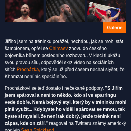
Galerie
Jiřího jsem na tréninku porážel, nechápu, jak se mohl stát
šampionem, opřel se
Chimaev
znovu do českého
bojovníka během posledního rozhovoru. V kleci ti ukážu
svou pravou sílu, odpověděl skrz video na sociálních
sítích
Procházka,
který se už před časem nechal slyšet, že
Khamzat není nic speciálního.
Procházkovi se teď dostalo i nečekané podpory.
"S Jiřím
jsem spároval a není to někdo, kdo si ve sparringu
vede dobře. Nemá bojový styl, který by v tréninku mohl
plně využít... Kdybyste ho viděli spárovat se mnou, tak
byste si mysleli, že není tak dobrý, jenže trénink není
zápas, kde on září,"
reagoval na Twitteru známý americký
podivín
Sean Strickland
.