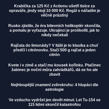
Krabička za 125 Kč z Actionu ušetří tisíce za
opraváře, jindy stojí 10 000 Kč. Regál s nářadím je
věčně prázdný
Rusko zjistilo, že éra bitevních helikoptér skončila,
a pomalu je vyřazuje. Ukrajinci je proškolili, jak to
nikdy nečekali
Rajčata do limonády? V Itálii je to klasika a chuť
předčí i citrónovku. Stačí 500 g rajčat a jeden
citrón
Kvete i v zimě a stačí mu kousek kořínku. Ptačinec
žabinec je noční můra zahrádkářů, dá se ho ale
zbavit
Nejhloupější znamení zvěrokruhu: 4 hlupáci dle
astrologie
Ve vzduchu vydržel jen devět minut. Let Tu-154 se
115 lidmi skončil katastrofou