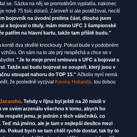
al se. Sázka na něj se promotérům vyplatila, nakonec
e nově 75 tisíc dolarů. Zároveň si ale postěžoval, necítí
m bojovník na úvodní prelims část, dlouho jsem
val a bojoval o tituly, mám mimo UFC 3 šampionské
e patřím na hlavní kartu, takže tam příště budu."
na kontě dva skvělé knockouty. Pokud bude v podobném
 vzhůru. On sám na to ale prý nespěchá a chce se v
abydlet.
"Je to moje první smlouva s UFC a bojovat s
. Takže asi budu bojovat se soupeři, který jsou v
 začnu stoupat nahoru do TOP 15."
Ačkoliv nyní nemá
mněl, že posledně vyzýval
Kevina Hollanda,
tou dobou
Jacareho
. Tehdy v říjnu byl ještě na 20 místě v
ám ve svém arzenálu všechno k tomu, abych ho
Ale respekt jemu, je jedním z těch válečníků, co
Teď má jméno, ale je tam v nejlepší desítce mezi
sto. Pokud bych se tam chtěl rychle dostat, tak by to