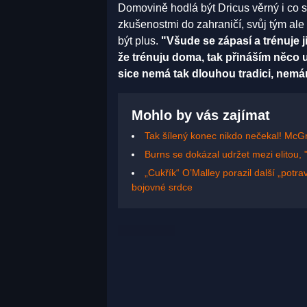
Domovině hodlá být Dricus věrný i co s
zkušenostmi do zahraničí, svůj tým al
být plus.
"Všude se zápasí a trénuje j
že trénuju doma, tak přináším něco u
sice nemá tak dlouhou tradici, nemá
Mohlo by vás zajímat
Tak šílený konec nikdo nečekal! McG
Burns se dokázal udržet mezi elitou,
„Cukřík“ O’Malley porazil další „potr
bojovné srdce