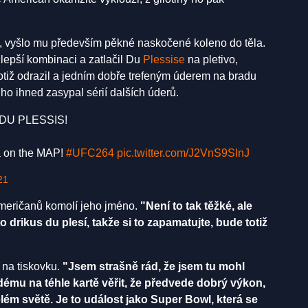
, vyšlo mu především pěkné naskočené koleno do těla.
jlepší kombinaci a zatlačil Du
Plessise
na pletivo,
totiž odrazil a jedním dobře trefeným úderem na bradu
ho ihned zasypal sérií dalších úderů.
DU PLESSIS!
a on the MAP!
#UFC264
pic.twitter.com/J2VnS9SInJ
21
 Američanů komolí jeho jméno.
"Není to tak těžké, ale
to drikus du plesí, takže si to zapamatujte, bude totiž
 na tiskovku.
"Jsem strašně rád, že jsem tu mohl
ému na téhle kartě věřit, že předvede dobrý výkon,
lém světě. Je to událost jako Super Bowl, která se