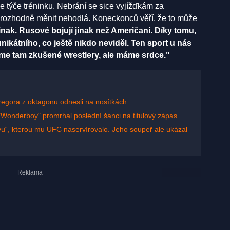
e týče tréninku. Nebrání se sice vyjížďkám za
e rozhodně měnit nehodlá. Koneckonců věří, že to může
inak. Rusové bojují jinak než Američani. Díky tomu,
nikátního, co ještě nikdo neviděl. Ten sport u nás
me tam zkušené wrestlery, ale máme srdce."
regora z oktagonu odnesli na nosítkách
 "Wonderboy" promrhal poslední šanci na titulový zápas
avu“, kterou mu UFC naservírovalo. Jeho soupeř ale ukázal