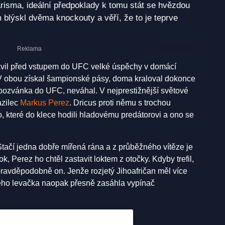
isma, ideální předpoklady k tomu stát se hvězdou
 blýskl dvěma knockouty a věří, že to je teprve
avil před vstupem do UFC velké úspěchy v domácí
V obou získal šampionské pásy, doma kraloval dokonce
 pozvánka do UFC, neváhal. V nejprestižnější světové
azilec
Markus Perez
. Dricus proti němu s trochou
, které do klece hodili hladovému predátorovi a ono se
Stačí jedna dobře mířená rána a z průběžného vítěze je
ok, Perez ho chtěl zastavit loktem z otočky. Kdyby trefil,
pravděpodobně on. Jenže rozjetý Jihoafričan měl více
 jeho levačka naopak přesně zasáhla vypínač