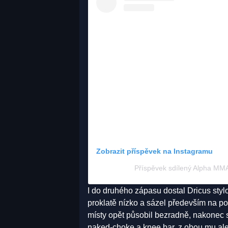
Zobrazit příspěvek na Instagramu
Příspěvek sdílený Alpha MM
I do druhého zápasu dostal Dricus st
proklatě nízko a sázel především na poh
místy opět působil bezradně, nakonec s
naked-choke a knee bar, z obou mu ale 