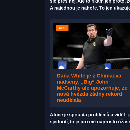
šlo přes něj. Ale to říkám jen proto, 
A najednou je nahoře. To jen ukazuj
UFC
Dana White je z Chimaeva
nadšený, „Big“ John
McCarthy ale upozorňuje, že
nová hvězda žádný rekord
neudělala
Africe je spousta problémů a vidět, j
sjednotí, to je pro mě naprosto úža