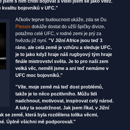
že jsem s ním chtěl bojovat a viděl jsem se jako vítěz.
e kvalitu bojovníků v UFC."
Ačkoliv teprve budoucnost ukáže, zda se Du
Plessis
dokáže dostat do užší špičky divize,
potažmo celé UFC, v rodné zemi je prý za
hvězdu již nyní.
"V Jižní Africe jsou teď 3
ráno, ale celá země je vzhůru a sleduje UFC,
je to jako když hraje náš rugbyový tým hraje
finále mistrovství světa. Je to pro naši zem
velká věc, neměli jsme a ani teď nemáme v
UFC moc bojovníků."
"Víte, moje země má teď dost problémů,
takže je to něco pozitivního. Můžu lidi
nadchnout, motivovat, inspirovat celý národ.
A taky ta soudržnost. Jak jsem říkal, v Jižní
ak se země, která byla rozdělena tolika věcmi,
sné. Úplně všichni mě podporovali."