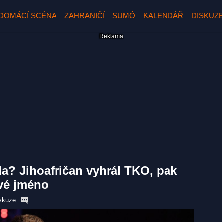
DOMÁCÍ SCÉNA
ZAHRANIČÍ
SUMÓ
KALENDÁŘ
DISKUZ
a? Jihoafričan vyhrál TKO, pak
své jméno
skuze: