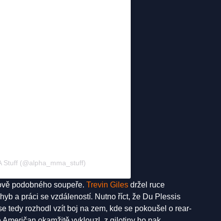
A Stuff (@alpha_mma_stuff)
ylově podobného soupeře.
Trevin Giles
držel ruce
yb a práci se vzdáleností. Nutno říct, že Du Plessis
e tedy rozhodl vzít boj na zem, kde se pokoušel o rear-
Američan okamžitě vyklouzl, z gilotiny ho pak