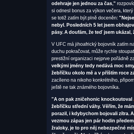
odehraje jen jednou za čas,"
rozpovíd
si odnesl bonus za výkon večera, který j
se totiž zatím být plně doceněn:
"Nejse
nebyl. Posledních 5 let jsem obhajo
pásy. A doufám, že teď jsem ukázal, ž
V UFC má jihoafrický bojovník zatím 
duchu pokračovat, může rychle stoupat
prestižní organizaci nejprve pořádně z
velkými jmény tedy nedává moc smysl
žebříčku okolo mě a v příštím roce
zacíleno na nikoho konkrétního, připo
ještě ne tak známého bojovníka.
"A on pak zničehonic knockoutoval
žebříčku střední váhy. Věřím, že m
porazil, i kdybychom bojovali zítra. 
vezmou zápas jen pár hodin předem. 
žraloky, je to pro něj nebezpečné mí