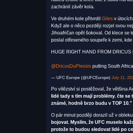
zachránil závěr kola.
Ve druhém kole přitvrdil
Giles
v útocích
Když ale o něco později rozjel svou ne
Jihoafričan opět šokoval. Od klece se 
poslal otřeseného soupeře k zemi, kde 
HUGE RIGHT HAND FROM DRICUS 
@DricusDuPlessis
putting South Afric
— UFC Europe (@UFCEurope)
July 11, 20
Po vítězství si postěžoval, že většina
lidé tady s tím mají problémy. čte se 
známé, hodně brzo budu v TOP 10."
O pár minut později dorazil už v obleku
bojovat. Myslím, že UFC muselo každ
protože to budou sledovat lidé po ce