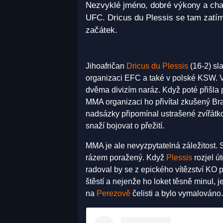
Nezvyklé jméno, dobré výkony a char
UFC. Dricus du Plessis se tam zatím
začátek.
Jihoafričan
Dricus du Plessis
(16-2) sl
organizaci EFC a také v polské KSW. 
dvěma divizím naráz. Když poté přišla
MMA organizaci ho přivítal zkušený Br
nadsázky připomínal ustrašené zvířátko
snaží bojovat o přežití.
MMA je ale nevyzpytatelná záležitost. 
rázem poražený. Když
Plessis
rozjel út
radoval by se z epického vítězství KO 
štěstí a nejenže ho loket těsně minul,
na
Perezově
čelisti a bylo vymalováno.