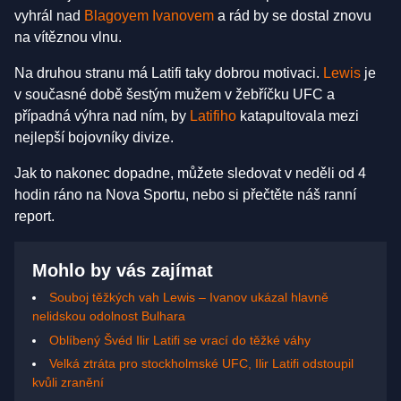
vyhrál nad
Blagoyem Ivanovem
a rád by se dostal znovu
na vítěznou vlnu.
Na druhou stranu má Latifi taky dobrou motivaci.
Lewis
je
v současné době šestým mužem v žebříčku UFC a
případná výhra nad ním, by
Latifiho
katapultovala mezi
nejlepší bojovníky divize.
Jak to nakonec dopadne, můžete sledovat v neděli od 4
hodin ráno na Nova Sportu, nebo si přečtěte náš ranní
report.
Mohlo by vás zajímat
Souboj těžkých vah Lewis – Ivanov ukázal hlavně
nelidskou odolnost Bulhara
Oblíbený Švéd Ilir Latifi se vrací do těžké váhy
Velká ztráta pro stockholmské UFC, Ilir Latifi odstoupil
kvůli zranění