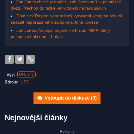
Jon Jones chce být nadále „zabijákem snů“ v polotěžké
divizi. Přechod do těžké váhy záleží na fanoušcích
Dominick Reyes: Neporažený vyzyvatel, který se pokusí
sesadit neporaženého šampiona Jona Jonese
Jon Jones: Nejlepší bojovník v historii MMA, který
poznal vrchol i dno - 1. část
Tagy:
UFC 247
Zdroje:
UFC
Vstoupit do diskuze (
0
)
Nejnovější články