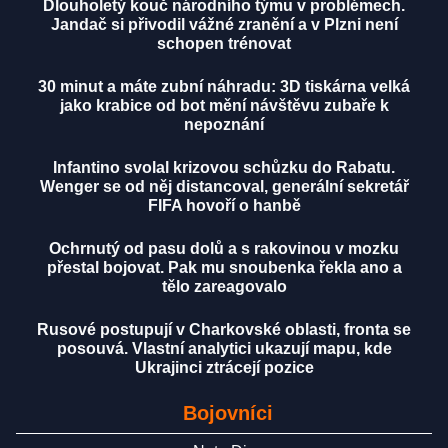
Dlouholetý kouč národního týmu v problémech.
Jandač si přivodil vážné zranění a v Plzni není
schopen trénovat
30 minut a máte zubní náhradu: 3D tiskárna velká
jako krabice od bot mění návštěvu zubaře k
nepoznání
Infantino svolal krizovou schůzku do Rabatu.
Wenger se od něj distancoval, generální sekretář
FIFA hovoří o hanbě
Ochrnutý od pasu dolů a s rakovinou v mozku
přestal bojovat. Pak mu snoubenka řekla ano a
tělo zareagovalo
Rusové postupují v Charkovské oblasti, fronta se
posouvá. Vlastní analytici ukazují mapu, kde
Ukrajinci ztrácejí pozice
Bojovníci