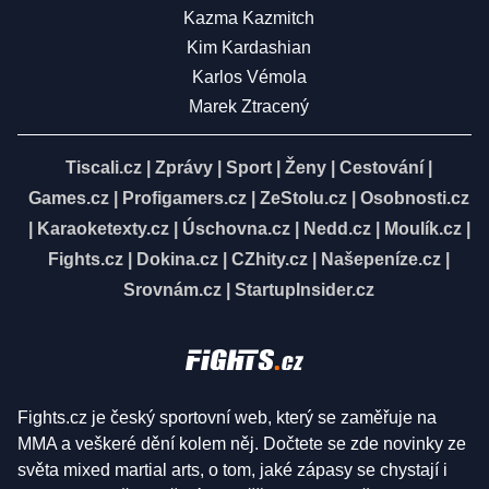
Kazma Kazmitch
Kim Kardashian
Karlos Vémola
Marek Ztracený
Tiscali.cz
|
Zprávy
|
Sport
|
Ženy
|
Cestování
|
Games.cz
|
Profigamers.cz
|
ZeStolu.cz
|
Osobnosti.cz
|
Karaoketexty.cz
|
Úschovna.cz
|
Nedd.cz
|
Moulík.cz
|
Fights.cz
|
Dokina.cz
|
CZhity.cz
|
Našepeníze.cz
|
Srovnám.cz
|
StartupInsider.cz
Fights.cz je český sportovní web, který se zaměřuje na
MMA a veškeré dění kolem něj. Dočtete se zde novinky ze
světa mixed martial arts, o tom, jaké zápasy se chystají i