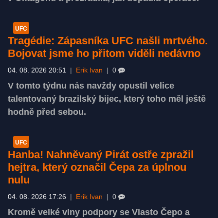
UFC
Tragédie: Zápasníka UFC našli mrtvého.
Bojovat jsme ho přitom viděli nedávno
04. 08. 2026 20:51
|
Erik Ivan
|
0
V tomto týdnu nás navždy opustil velice
talentovaný brazilský bijec, který toho měl ještě
hodně před sebou.
UFC
Hanba! Nahněvaný Pirát ostře zpražil
hejtra, který označil Čepa za úplnou
nulu
04. 08. 2026 17:26
|
Erik Ivan
|
0
Kromě velké vlny podpory se Vlasto Čepo a