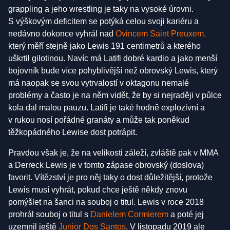
grappling a jeho wrestling je taky na vysoké úrovni.
S výškovým deficitem se potýká celou svoji kariéru a
nedávno dokonce vyhrál nad
Ovincem Saint Preuxem
,
který měří stejně jako Lewis 191 centimetrů a kterého
uškrtil gilotinou. Navíc má Latifi dobré kardio a jako menší
bojovník bude více pohyblivější než obrovský Lewis, který
má naopak se svou vytrvalostí v oktagonu nemalé
problémy a často je na něm vidět, že by si nejraději v půlce
kola dal malou pauzu. Latifi je také hodně explozivní a
v rukou nosí pořádné granáty a může tak poněkud
těžkopádného Lewise dost potrápit.
Pravdou však je, že na velikosti záleží, zvláště pak v MMA
a Derreck Lewis je v tomto zápase obrovský (doslova)
favorit. Vítězství je pro něj taky o dost důležitější, protože
Lewis musí vyhrát, pokud chce ještě někdy znovu
pomýšlet na šanci na souboj o titul. Lewis v roce 2018
prohrál souboj o titul s
Danielem Cormierem
a poté jej
uzemnil ještě
Junior Dos Santos
. V listopadu 2019 ale