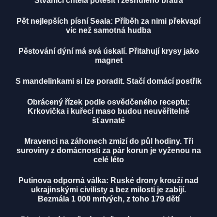
Štvanici chtěla potěšit i zesnulého bratra
Pět nejlepších písní Seala: Příběh za nimi překvapí
víc než samotná hudba
Pěstování dýní má svá úskalí. Přitahují krysy jako
magnet
S mandelinkami si lze poradit. Stačí domácí postřik
Obrácený řízek podle osvědčeného receptu:
Krkovička i kuřecí maso budou neuvěřitelně
šťavnaté
Mravenci na záhonech zmizí do půl hodiny. Tři
suroviny z domácnosti za pár korun je vyženou na
celé léto
Putinova odporná válka: Ruské drony krouží nad
ukrajinskými civilisty a bez milosti je zabíjí.
Bezmála 1 000 mrtvých, z toho 179 dětí