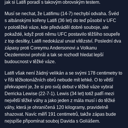
jak si Latifi poradí s takovým obrovským testem.
Musí se nechat, že Latifimu (14-7) nechybí odvaha. Švéd
s albánskými kořeny Latifi (36 let) do teď působil v UFC
v polotěžké váze, kde předváděl dobré souboje, ale
pokaždé, když proti němu UFC postavilo těžšího soupeře
z top desítky, Latifi nedokázal urvat vítězství. Poslední dva
zápasy proti Coreymu Andersonovi a Volkanu
Oezdemirovi prohrál a tak se rozhodl hledat lepší
budoucnost v těžké váze.
Latifi však není žádný velikán a se svými 178 centimetry to
v říši těžkotonážních obrů nebude mít lehké. O to větší
překvapení je, že si pro svůj debut v těžké váze vybral
Derricka Lewise (22-7-1). Lewis (34 let) totiž patří mezi
největší těžké váhy a jako jeden z mála musí i do těžké
váhy, která je ohraničená 120 kilogramy, pravidelně
shazovat. Navíc měří 191 centimetrů, takže zápas bude
nejspíše připomínat souboj Davida s Goliášem.