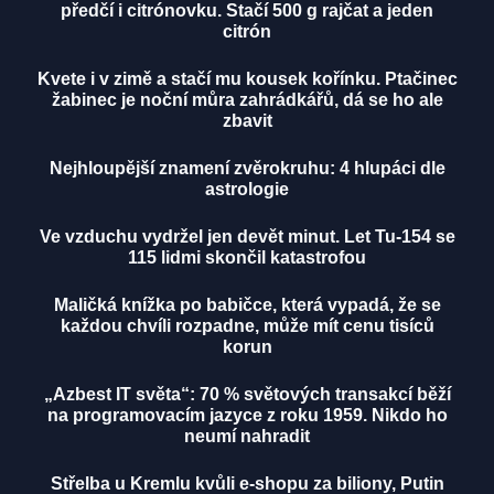
předčí i citrónovku. Stačí 500 g rajčat a jeden
citrón
Kvete i v zimě a stačí mu kousek kořínku. Ptačinec
žabinec je noční můra zahrádkářů, dá se ho ale
zbavit
Nejhloupější znamení zvěrokruhu: 4 hlupáci dle
astrologie
Ve vzduchu vydržel jen devět minut. Let Tu-154 se
115 lidmi skončil katastrofou
Maličká knížka po babičce, která vypadá, že se
každou chvíli rozpadne, může mít cenu tisíců
korun
„Azbest IT světa“: 70 % světových transakcí běží
na programovacím jazyce z roku 1959. Nikdo ho
neumí nahradit
Střelba u Kremlu kvůli e-shopu za biliony, Putin