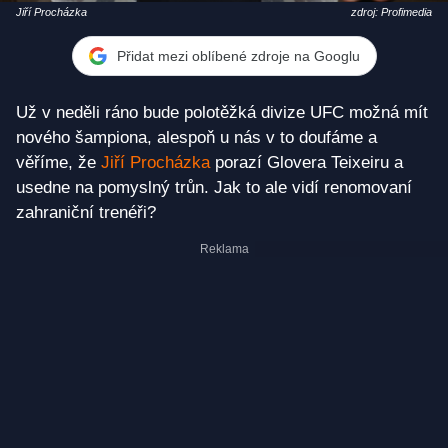
Jiří Procházka
zdroj: Profimedia
Přidat mezi oblíbené zdroje na Googlu
Už v neděli ráno bude polotěžká divize UFC možná mít
nového šampiona, alespoň u nás v to doufáme a
věříme, že
Jiří Procházka
porazí Glovera Teixeiru a
usedne na pomyslný trůn. Jak to ale vidí renomovaní
zahraniční trenéři?