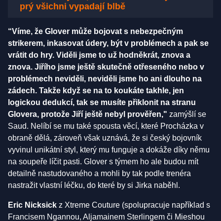
prý všichni vypadají blbě
“Víme, že Glover může bojovat s nebezpečným
strikerem, inkasovat údery, být v problémech a pak se
vrátit do hry. Viděli jsme to už hodněkrát, znova a
znova. Jiřího jsme ještě skutečně otřeseného nebo v
problémech neviděli, neviděli jsme ho ani dlouho na
zádech. Takže když se na to koukáte takhle, jen
logickou dedukcí, tak se musíte přiklonit na stranu
Glovera, protože Jiří ještě nebyl prověřen,"
zamýšlí se
Saud. Nelíbí se mu také spousta věcí, které Procházka v
obraně dělá, zároveň však uznává, že si český bojovník
vyvinul unikátní styl, který mu funguje a dokáže díky němu
na soupeře líčit pasti. Glover s týmem ho ale budou mít
detailně nastudovaného a mohli by tak podle trenéra
nastražit vlastní léčku, do které by si Jirka naběhl.
Eric Nicksick
z Xtreme Couture (spolupracuje například s
Francisem Ngannou, Aljamainem Sterlingem či Mieshou