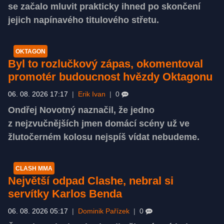
se začalo mluvit prakticky ihned po skončení
jejich napínavého titulového střetu.
OKTAGON
Byl to rozlučkový zápas, okomentoval
promotér budoucnost hvězdy Oktagonu
06. 08. 2026 17:17
|
Erik Ivan
|
0
Ondřej Novotný naznačil, že jedno
z nejzvučnějších jmen domácí scény už ve
žlutočerném kolosu nejspíš vídat nebudeme.
CLASH MMA
Největší odpad Clashe, nebral si
servítky Karlos Benda
06. 08. 2026 05:17
|
Dominik Pařízek
|
0