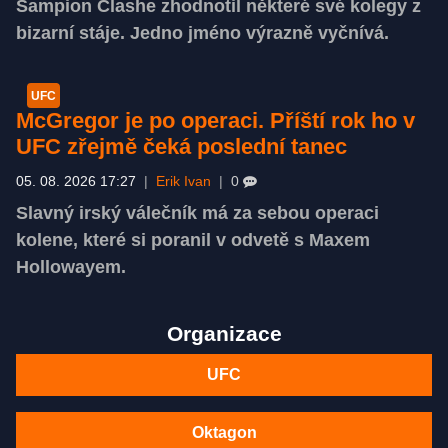
Šampion Clashe zhodnotil některé své kolegy z
bizarní stáje. Jedno jméno výrazně vyčnívá.
UFC
McGregor je po operaci. Příští rok ho v
UFC zřejmě čeká poslední tanec
05. 08. 2026 17:27
|
Erik Ivan
|
0
Slavný irský válečník má za sebou operaci
kolene, které si poranil v odvetě s Maxem
Hollowayem.
Organizace
UFC
Oktagon