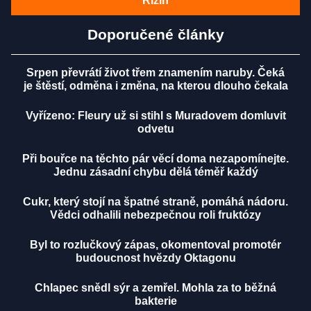
Rizin
Doporučené články
Srpen převrátí život třem znamením naruby. Čeká
je štěstí, odměna i změna, na kterou dlouho čekala
Vyřízeno: Fleury už si stihl s Muradovem domluvit
odvetu
Při bouřce na těchto pár věcí doma nezapomínejte.
Jednu zásadní chybu dělá téměř každý
Cukr, který stojí na špatné straně, pomáhá nádoru.
Vědci odhalili nebezpečnou roli fruktózy
Byl to rozlučkový zápas, okomentoval promotér
budoucnost hvězdy Oktagonu
Chlapec snědl sýr a zemřel. Mohla za to běžná
bakterie