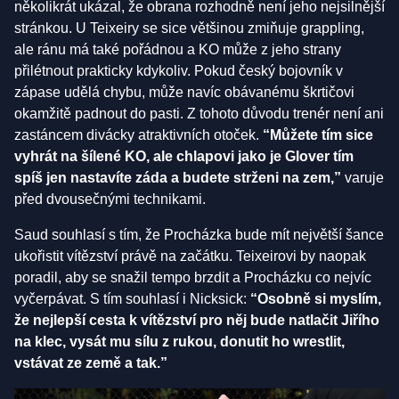
několikrát ukázal, že obrana rozhodně není jeho nejsilnější
stránkou. U Teixeiry se sice většinou zmiňuje grappling,
ale ránu má také pořádnou a KO může z jeho strany
přilétnout prakticky kdykoliv. Pokud český bojovník v
zápase udělá chybu, může navíc obávanému škrtičovi
okamžitě padnout do pasti. Z tohoto důvodu trenér není ani
zastáncem divácky atraktivních otoček.
“Můžete tím sice
vyhrát na šílené KO, ale chlapovi jako je Glover tím
spíš jen nastavíte záda a budete strženi na zem,”
varuje
před dvousečnými technikami.
Saud souhlasí s tím, že Procházka bude mít největší šance
ukořistit vítězství právě na začátku. Teixeirovi by naopak
poradil, aby se snažil tempo brzdit a Procházku co nejvíc
vyčerpávat. S tím souhlasí i Nicksick:
“Osobně si myslím,
že nejlepší cesta k vítězství pro něj bude natlačit Jiřího
na klec, vysát mu sílu z rukou, donutit ho wrestlit,
vstávat ze země a tak.”