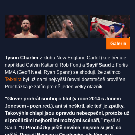
Galerie
Tyson Chartier
z klubu New England Cartel (kde trénuje
například Calvin Kattar či Rob Font) a
Sayif Saud
z Fortis
MMA (Geoff Neal, Ryan Spann) se shodují, že zatímco
Teixeira
byl už na té nejvyšší úrovni dostatečně prověřen,
Procházka je zatím pro ně jeden velký otazník.
"Glover prohrál souboj o titul (v roce 2014 s Jonem
Jonesem - pozn.red.), ani si neškrtl, ale teď je zpátky.
Takovýhle chlapi jsou opravdu nebezpeční, protože už
si prošli těmi nejhoršími možnými scénáři,”
myslí si
Saud.
"U Procházky ještě nevíme, nejsme si jistí, co
udělá. Porazil Reyese a Oezdemira, ale těm se v