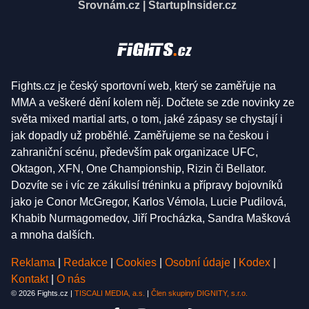
Srovnám.cz
|
StartupInsider.cz
Fights.cz je český sportovní web, který se zaměřuje na
MMA a veškeré dění kolem něj. Dočtete se zde novinky ze
světa mixed martial arts, o tom, jaké zápasy se chystají i
jak dopadly už proběhlé. Zaměřujeme se na českou i
zahraniční scénu, především pak organizace UFC,
Oktagon, XFN, One Championship, Rizin či Bellator.
Dozvíte se i víc ze zákulisí tréninku a přípravy bojovníků
jako je Conor McGregor, Karlos Vémola, Lucie Pudilová,
Khabib Nurmagomedov, Jiří Procházka, Sandra Mašková
a mnoha dalších.
Reklama
|
Redakce
|
Cookies
|
Osobní údaje
|
Kodex
|
Kontakt
|
O nás
© 2026 Fights.cz |
TISCALI MEDIA, a.s.
|
Člen skupiny DIGNITY, s.r.o.