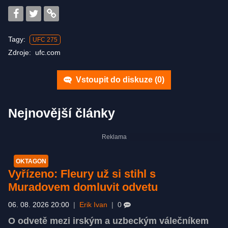
Tagy:
UFC 275
Zdroje:
ufc.com
Vstoupit do diskuze (
0
)
Nejnovější články
OKTAGON
Vyřízeno: Fleury už si stihl s
Muradovem domluvit odvetu
06. 08. 2026 20:00
|
Erik Ivan
|
0
O odvetě mezi irským a uzbeckým válečníkem