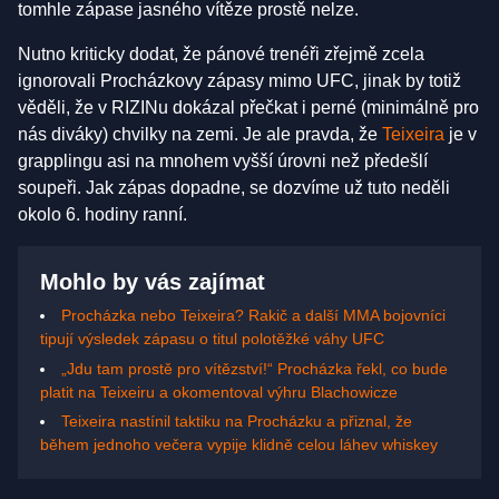
tomhle zápase jasného vítěze prostě nelze.
Nutno kriticky dodat, že pánové trenéři zřejmě zcela
ignorovali Procházkovy zápasy mimo UFC, jinak by totiž
věděli, že v RIZINu dokázal přečkat i perné (minimálně pro
nás diváky) chvilky na zemi. Je ale pravda, že
Teixeira
je v
grapplingu asi na mnohem vyšší úrovni než předešlí
soupeři. Jak zápas dopadne, se dozvíme už tuto neděli
okolo 6. hodiny ranní.
Mohlo by vás zajímat
Procházka nebo Teixeira? Rakič a další MMA bojovníci
tipují výsledek zápasu o titul polotěžké váhy UFC
„Jdu tam prostě pro vítězství!“ Procházka řekl, co bude
platit na Teixeiru a okomentoval výhru Blachowicze
Teixeira nastínil taktiku na Procházku a přiznal, že
během jednoho večera vypije klidně celou láhev whiskey