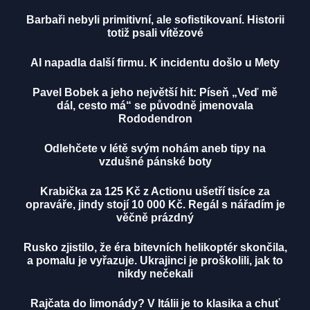
Barbaři nebyli primitivní, ale sofistikovaní. Historii
totiž psali vítězové
AI napadla další firmu. K incidentu došlo u Mety
Pavel Bobek a jeho největší hit: Píseň „Veď mě
dál, cesto má“ se původně jmenovala
Rododendron
Odlehčete v létě svým nohám aneb tipy na
vzdušné pánské boty
Krabička za 125 Kč z Actionu ušetří tisíce za
opraváře, jindy stojí 10 000 Kč. Regál s nářadím je
věčně prázdný
Rusko zjistilo, že éra bitevních helikoptér skončila,
a pomalu je vyřazuje. Ukrajinci je proškolili, jak to
nikdy nečekali
Rajčata do limonády? V Itálii je to klasika a chuť