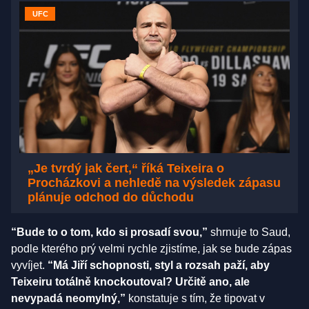
UFC
„Je tvrdý jak čert,“ říká Teixeira o
Procházkovi a nehledě na výsledek zápasu
plánuje odchod do důchodu
“Bude to o tom, kdo si prosadí svou,”
shrnuje to Saud,
podle kterého prý velmi rychle zjistíme, jak se bude zápas
vyvíjet.
“Má Jiří schopnosti, styl a rozsah paží, aby
Teixeiru totálně knockoutoval? Určitě ano, ale
nevypadá neomylný,”
konstatuje s tím, že tipovat v