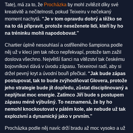
Tate), má za to, že
Procházka
by mohl zvítězit díky své
kreativitě a nečitelnosti, pokud Teixeiru v nečekaný
moment nachytá.
“Je v tom opravdu dobrý a těžko se
na to dá připravit, protože neseženete lidi, kteří by ho
na tréninku mohli napodobovat.”
Chartier úplně nesouhlasí a ostříleného šampiona podle
něj už v kleci jen tak něco nepřekvapí, protože tam zažil
doslova všechno. Největší šanci na vítězství tak českému
bojovníkovi dává v úvodu zápasu. Teixeirovi radí, aby si
držel pevný kryt a úvodní bouři přečkal.
“Jak bude zápas
postupovat, tak to bude zvýhodňovat Glovera, protože
jeho strategie bude jít dopředu, zůstat disciplinovaný a
neplýtvat moc energie. Zatímco Jiří bude s postupem
zápasu méně výbušný. To neznamená, že by ho
nemohl knockoutovat v pátém kole, ale nebude už tak
explozivní a dynamický jako v prvním.”
Procházka podle něj navíc drží bradu až moc vysoko a už