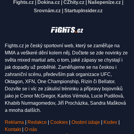
Fights.cz
|
Dokina.cz
|
CZhity.cz
|
Našepeníze.cz
|
Srovnám.cz
|
StartupInsider.cz
Fights.cz je český sportovní web, který se zaměřuje na
MMA a veškeré dění kolem něj. Dočtete se zde novinky ze
světa mixed martial arts, o tom, jaké zápasy se chystají i
jak dopadly už proběhlé. Zaměřujeme se na českou i
zahraniční scénu, především pak organizace UFC,
Oktagon, XFN, One Championship, Rizin či Bellator.
Dozvíte se i víc ze zákulisí tréninku a přípravy bojovníků
jako je Conor McGregor, Karlos Vémola, Lucie Pudilová,
Khabib Nurmagomedov, Jiří Procházka, Sandra Mašková
a mnoha dalších.
Reklama
|
Redakce
|
Cookies
|
Osobní údaje
|
Kodex
|
Kontakt
|
O nás