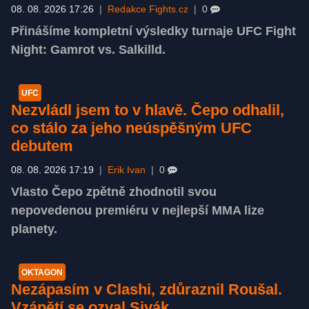
08. 08. 2026 17:26
|
Redakce Fights.cz
|
0
Přinášíme kompletní výsledky turnaje UFC Fight
Night: Gamrot vs. Salkilld.
UFC
Nezvládl jsem to v hlavě. Čepo odhalil,
co stálo za jeho neúspěšným UFC
debutem
08. 08. 2026 17:19
|
Erik Ivan
|
0
Vlasto Čepo zpětně zhodnotil svou
nepovedenou premiéru v nejlepší MMA lize
planety.
OKTAGON
Nezápasím v Clashi, zdůraznil Roušal.
Vzápětí se ozval Sivák