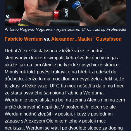
Antônio Rogério Nogueira - Ryan Spann, UFC
zdroj: Profimedia
237
Fabricio Werdum
vs.
Alexander „Mauler“
Gustafsson
Debut Alexe Gustafssona v těžké váze je hodně
sledovaným krokem sympatického švédského vikinga a
ukáže, jak na tom Alex je po fyzické i psychické stránce.
Minulý rok totiž pověsil rukavice na hřebík a odešel do
důchodu. Jenže to mu moc dlouho nevydrželo a řekl si, že
to zkusí v těžké váze. UFC ho moc nešetří a dalo mu hned
ze startu bývalého šampiona Fabricia Werduma.
Werdum je specialista na boj na zemi a Alex s ním na zem
určitě dobrovolně nepůjde. V posledních letech se ale
Werdum hodně zlepšil i v postoji, i když v posledním
zápase s Alexeyem Oleinikem toho v postoji moc
neukázal. Werdum se vrátil po dvouleté stopce za doping