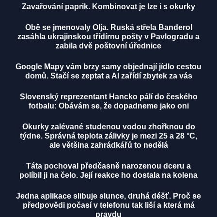
Zavařování paprik. Kombinovat je lze i s okurky
Obě se jmenovaly Olja. Ruská střela Banderol
zasáhla ukrajinskou třídírnu pošty v Pavlogradu a
zabila dvě poštovní úřednice
Google Mapy vám brzy samy objednají jídlo cestou
domů. Stačí se zeptat a AI zařídí zbytek za vás
Slovenský reprezentant Hancko pálí do českého
fotbalu: Obávám se, že dopadneme jako oni
Okurky zalévané studenou vodou zhořknou do
týdne. Správná teplota zálivky je mezi 25 a 28 °C,
ale většina zahrádkářů to nedělá
Táta pochoval předčasně narozenou dceru a
políbil ji na čelo. Její reakce ho dostala na kolena
Jedna aplikace slibuje slunce, druhá déšť. Proč se
předpovědi počasí v telefonu tak liší a která má
pravdu