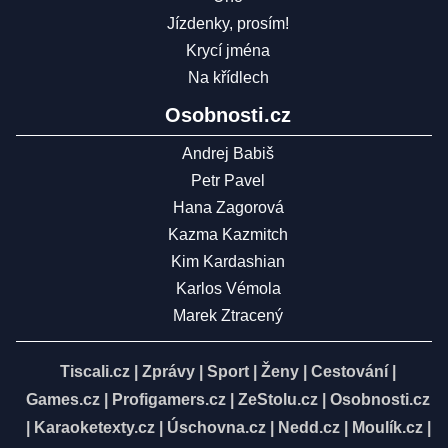
Jízdenky, prosím!
Krycí jména
Na křídlech
Osobnosti.cz
Andrej Babiš
Petr Pavel
Hana Zagorová
Kazma Kazmitch
Kim Kardashian
Karlos Vémola
Marek Ztracený
Tiscali.cz
|
Zprávy
|
Sport
|
Ženy
|
Cestování
|
Games.cz
|
Profigamers.cz
|
ZeStolu.cz
|
Osobnosti.cz
|
Karaoketexty.cz
|
Úschovna.cz
|
Nedd.cz
|
Moulík.cz
|