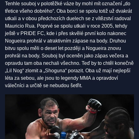
Tenhle souboj v polotěžké váze by mohl mít označení „do
třetice všeho dobrého“. Oba borci se spolu totiž už dvakrát
utkali a v obou předchozích duelech se z vítězství radoval
Mauricio Rua. Poprvé se spolu utkali v roce 2005, tehdy
ještě v PRIDE FC, kde i přes skvělé první kolo nakonec
Nogueira prohrál v atraktivním zápase na body. Druhou
bitvu spolu měli o deset let později a Nogueira znovu
prohrál na body. Souboj byl oceněn jako zápas večera a
opravdu tam oba nechali všechno. Teď by to chtěl konečně
„Lil Nog“ zlomit a „Shoguna“ porazit. Oba už mají nejlepší
léta za sebou, ale jsou to legendy MMA a opravdoví
válečníci a určitě se nebudou šetřit.