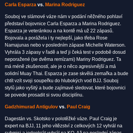
Stockholm
Carla Esparza
vs.
Marina Rodriguez
Souboj ve slámové váze nám v podání něžného pohlaví
představí bojovnice Carla Esparza a Marina Rodriguez.
Esparza je veteránkou a na kontě má už 22 zápasů.
Bojovala a porážela i ty nejlepší, jako třeba Rose
Namajunas nebo v posledním zápase Michelle Waterson.
Vyhrála 3 zápasy v řadě a teď ji čeká test v podobě dosud
neporažené (se dvěma remízami) Mariny Rodriguez. Ta
má méně zkušeností, ale je o něco agresivnější a má
solidní Muay Thai. Esparza je zase skvělá zemařka a bude
chtít vzít svoji soupeřku do hlubokých vod BJJ. Souboj
stylů jako vyšitý a bude zajímavé sledovat, které bojovnici
se povede prosadit si svou disciplínu.
Gadzhimurad Antigulov
vs.
Paul Craig
Dagestán vs. Skotsko v polotěžké váze. Paul Craig je
expert na BJJ, 11 jeho vítězství z celkových 12 vyhrál na
submisi a jedenkrát vyhrál na KO. Až na poslední zápas,