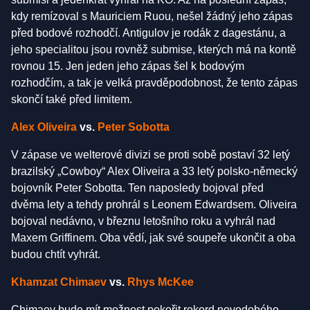
kdy remízoval s Mauriciem Ruou, nešel žádný jeho zápas
před bodové rozhodčí. Antigulov je rodák z dagestánu, a
jeho specialitou jsou rovněž submise, kterých má na kontě
rovnou 15. Jen jeden jeho zápas šel k bodovým
rozhodčím, a tak je velká pravděpodobnost, že tento zápas
skončí také před limitem.
Alex Oliveira
vs.
Peter Sobotta
V zápase ve welterové divizi se proti sobě postaví 32 letý
brazilský „Cowboy“ Alex Oliveira a 33 letý polsko-německý
bojovník Peter Sobotta. Ten naposledy bojoval před
dvěma lety a tehdy prohrál s Leonem Edwardsem. Oliveira
bojoval nedávno, v březnu letošního roku a vyhrál nad
Maxem Griffinem. Oba vědí, jak své soupeře ukončit a oba
budou chtít vyhrát.
Khamzat Chimaev
vs.
Rhys McKee
Chimaev bude mít možnost pokořit rekord novodobého