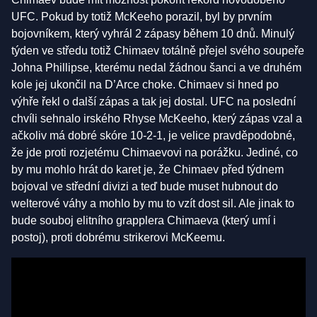
UFC. Pokud by totiž McKeeho porazil, byl by prvním
bojovníkem, který vyhrál 2 zápasy během 10 dnů. Minulý
týden ve středu totiž Chimaev totálně přejel svého soupeře
Johna Phillipse, kterému nedal žádnou šanci a ve druhém
kole jej ukončil na D’Arce choke. Chimaev si hned po
výhře řekl o další zápas a tak jej dostal. UFC na poslední
chvíli sehnalo irského Rhyse McKeeho, který zápas vzal a
ačkoliv má dobré skóre 10-2-1, je velice pravděpodobné,
že jde proti rozjetému Chimaevovi na porážku. Jediné, co
by mu mohlo hrát do karet je, že Chimaev před týdnem
bojoval ve střední divizi a teď bude muset hubnout do
welterové váhy a mohlo by mu to vzít dost sil. Ale jinak to
bude souboj elitního grapplera Chimaeva (který umí i
postoj), proti dobrému strikerovi McKeemu.