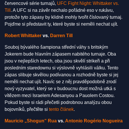
červencové série turnajů,
UFC Fight Night: Whittaker vs.
Till
. A UFC si na závěr nechalo pořádné eso v rukávu,
protože tyto zápasy by klidně mohly tvořit číslovaný turnaj.
Pojďme si představit ty, které byste si neměli nechat ujít.
Robert Whittaker
vs.
Darren Till
Souboj bývalého šampiona střední váhy s britským
Jokerem bude hlavním zápasem nabitého turnaje. Oba
jsou v nejlepších letech, oba jsou skvělí strikeři a při
posledním staredownu si výslovně vyhlásili válku. Tento
zápas slibuje skvělou podívanou a rozhodně byste si jej
neměli nechat ujít. Navíc se z něj pravděpodobně zrodí
nový vyzyvatel, který se v budoucnu dost možná utká s
vítězem mezi Israelem Adesanyou a Pauolem Costou.
Pokud byste si rádi přečetli podrobnou analýzu obou
bojovníků, přečtěte si
tento článek
.
Mauricio „Shogun“
Rua
vs.
Antonio Rogério
Nogueira