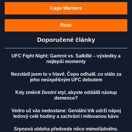
Cage Warriors
Rizin
Doporučené články
UFC Fight Night: Gamrot vs. Salkilld – výsledky a
nejlepší momenty
Nezvládl jsem to v hlavě. Čepo odhalil, co stálo za
jeho neúspěšným UFC debutem
Kdy změnit životní styl, abyste oddálili nástup
demence?
Vedro už vás nedostane: Geniální trik udrží nápoj
ledový celé hodiny a zachrání i milovanou kávu
Srpnová obloha předvede něco mimořádného.