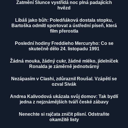
Zatmění Slunce vystřídá noc plná padajících
hvězd
Líbáš jako bůh: Poledňáková dostala stopku,
Bartoška odmítl sportovat a ústřední píseň, která
film přerostla
Poslední hodiny Freddieho Mercuryho: Co se
skutečně dělo 24. listopadu 1991
Žádná mouka, žádný cukr, žádné mléko, jídelníček
Ronalda je záměrně jednotvárný
Nezápasím v Clashi, zdůraznil Roušal. Vzápětí se
ozval Sivák
Andrea Kalivodová ukázala svůj domov: Tak bydlí
jedna z nejznámějších tváří české zábavy
Nenechte si rajčata zničit plísní. Odstraňte
okamžitě listy