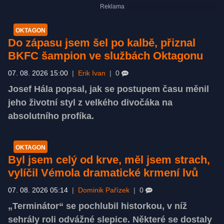
OKTAGON
Do zápasu jsem šel po kalbě, přiznal
BKFC šampion ve službách Oktagonu
07. 08. 2026 15:00
|
Erik Ivan
|
0
Josef Hála popsal, jak se postupem času měnil
jeho životní styl z velkého divočáka na
absolutního profíka.
OKTAGON
Byl jsem celý od krve, měl jsem strach,
vylíčil Vémola dramatické krmení lvů
07. 08. 2026 05:14
|
Dominik Pařízek
|
0
„Terminátor“ se pochlubil historkou, v níž
sehrály roli odvážné slepice. Některé se dostaly