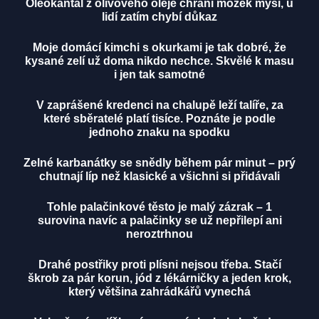
Oleokantal z olivového oleje chrání mozek myší, u
lidí zatím chybí důkaz
Moje domácí kimchi s okurkami je tak dobré, že
kysané zelí už doma nikdo nechce. Skvělé k masu
i jen tak samotné
V zaprášené kredenci na chalupě leží talíře, za
které sběratelé platí tisíce. Poznáte je podle
jednoho znaku na spodku
Zelné karbanátky se snědly během pár minut – prý
chutnají líp než klasické a všichni si přidávali
Tohle palačinkové těsto je malý zázrak – 1
surovina navíc a palačinky se už nepřilepí ani
neroztrhnou
Drahé postřiky proti plísni nejsou třeba. Stačí
škrob za pár korun, jód z lékárničky a jeden krok,
který většina zahrádkářů vynechá