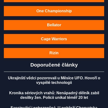
One Championship
Bellator
Cage Warriors
Rizin
Doporučené články
Ukrajinští vědci pozorovali u Měsíce UFO. Hovoří o
vyspělé technologii
Kronika sériových vrahů: Nenápadný dělník zabil
desítky žen. Policii unikal téměř 20 let
Fascinující i nebezpečná. U pobřeží Chorvatska