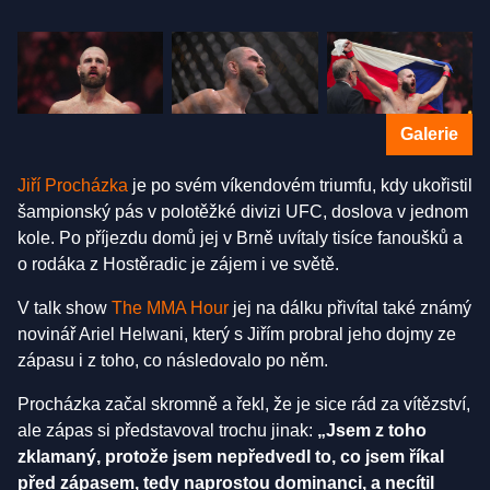
Galerie
Jiří Procházka
je po svém víkendovém triumfu, kdy ukořistil
šampionský pás v polotěžké divizi UFC, doslova v jednom
kole. Po příjezdu domů jej v Brně uvítaly tisíce fanoušků a
o rodáka z Hostěradic je zájem i ve světě.
V talk show
The MMA Hour
jej na dálku přivítal také známý
novinář Ariel Helwani, který s Jiřím probral jeho dojmy ze
zápasu i z toho, co následovalo po něm.
Procházka začal skromně a řekl, že je sice rád za vítězství,
ale zápas si představoval trochu jinak:
„Jsem z toho
zklamaný, protože jsem nepředvedl to, co jsem říkal
před zápasem, tedy naprostou dominanci, a necítil