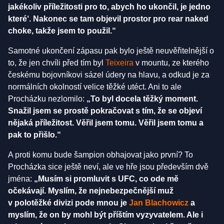
jakékoliv příležitosti pro to, abych ho ukončil, je jedno
které‘. Nakonec se tam objevil prostor pro rear naked
choke, takže jsem to použil.“
Samotné ukončení zápasu pak bylo ještě neuvěřitelnější o
to, že jen chvíli před tím byl
Teixeira
v mountu, ze kterého
českému bojovníkovi sázel údery na hlavu, a odkud je za
normálních okolností velice těžké utéct. Ani to ale
Procházku nezlomilo:
„To byl docela těžký moment.
Snažil jsem se prostě pokračovat s tím, že se objeví
nějaká příležitost. Věřil jsem tomu. Věřil jsem tomu a
pak to přišlo.“
A proti komu bude šampion obhajovat jako první? To
Procházka sice ještě neví, ale ve hře jsou především dvě
jména:
„Musím si promluvit s UFC, co ode mě
očekávají. Myslím, že nejnebezpečnější muž
v polotěžké divizi pode mnou je
Jan Blachowicz
a
myslím, že on by mohl být příštím vyzyvatelem. Ale i