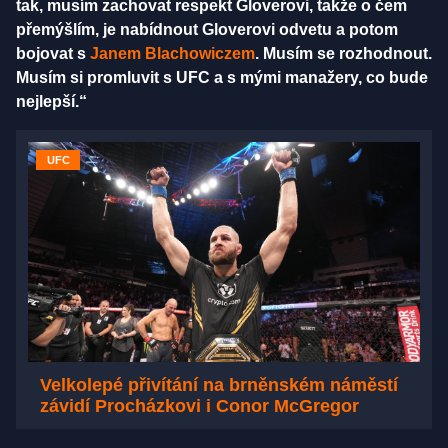
tak, musím zachovat respekt Gloverovi, takže o čem
přemýšlím, je nabídnout Gloverovi odvetu a potom
bojovat s
Janem Blachowiczem
. Musím se rozhodnout.
Musím si promluvit s UFC a s mými manažery, co bude
nejlepší.“
UFC
Velkolepé přivítání na brněnském náměstí
závidí Procházkovi i Conor McGregor