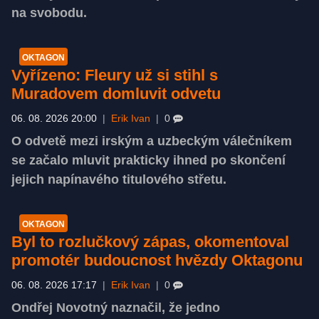
na svobodu.
OKTAGON
Vyřízeno: Fleury už si stihl s
Muradovem domluvit odvetu
06. 08. 2026 20:00
|
Erik Ivan
|
0
O odvetě mezi irským a uzbeckým válečníkem
se začalo mluvit prakticky ihned po skončení
jejich napínavého titulového střetu.
OKTAGON
Byl to rozlučkový zápas, okomentoval
promotér budoucnost hvězdy Oktagonu
06. 08. 2026 17:17
|
Erik Ivan
|
0
Ondřej Novotný naznačil, že jedno