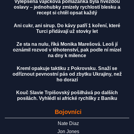
Vylepšená vajíčková pomazánka byla hvězdou
oslavy – jednohubky zmizely rychlostí blesku a
recept si chtěl opsat každý
Ani cukr, ani sirup. Do kávy patří 1 koření, které
Turci přidávají už stovky let
Ze sta na nulu, říká Monika Marešová. Leoš jí
oznámil rozvod v těhotenství, pak podle ní mizel
na dny k milence
Kreml opakuje taktiku z Pokrovsku. Snaží se
odříznout pevnostní pás od zbytku Ukrajiny, než
ho dorazí
Kouč Slavie Trpišovský pošilhává po dalších
posilách. Vyhlédl si africké rychlíky z Baníku
Bojovníci
Nate Diaz
Jon Jones