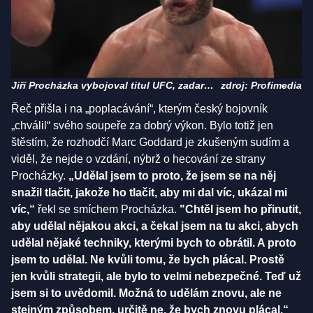
Jiří Procházka vybojoval titul UFC, zadarmo
zdroj: Profimedia
to ale nebylo
Řeč přišla i na „poplacávání“, kterým český bojovník
„chválil“ svého soupeře za dobrý výkon. Bylo totiž jen
štěstím, že rozhodčí Marc Goddard je zkušeným sudím a
viděl, že nejde o vzdání, nýbrž o hecování ze strany
Procházky.
„Udělal jsem to proto, že jsem se na něj
snažil tlačit, jakože ho tlačit, aby mi dal víc, ukázal mi
víc,“
řekl se smíchem Procházka.
"Chtěl jsem ho přinutit,
aby udělal nějakou akci, a čekal jsem na tu akci, abych
udělal nějaké techniky, kterými bych to obrátil. A proto
jsem to udělal. Ne kvůli tomu, že bych plácal. Prostě
jen kvůli strategii, ale bylo to velmi nebezpečné. Teď už
jsem si to uvědomil. Možná to udělám znovu, ale ne
stejným způsobem, určitě ne, že bych znovu plácal.“