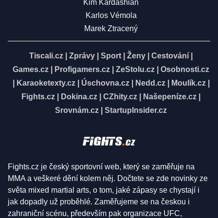
Kim Kardashian
Karlos Vémola
Marek Ztracený
Tiscali.cz
|
Zprávy
|
Sport
|
Ženy
|
Cestování
|
Games.cz
|
Profigamers.cz
|
ZeStolu.cz
|
Osobnosti.cz
|
Karaoketexty.cz
|
Úschovna.cz
|
Nedd.cz
|
Moulík.cz
|
Fights.cz
|
Dokina.cz
|
CZhity.cz
|
Našepeníze.cz
|
Srovnám.cz
|
StartupInsider.cz
Fights.cz je český sportovní web, který se zaměřuje na
MMA a veškeré dění kolem něj. Dočtete se zde novinky ze
světa mixed martial arts, o tom, jaké zápasy se chystají i
jak dopadly už proběhlé. Zaměřujeme se na českou i
zahraniční scénu, především pak organizace UFC,