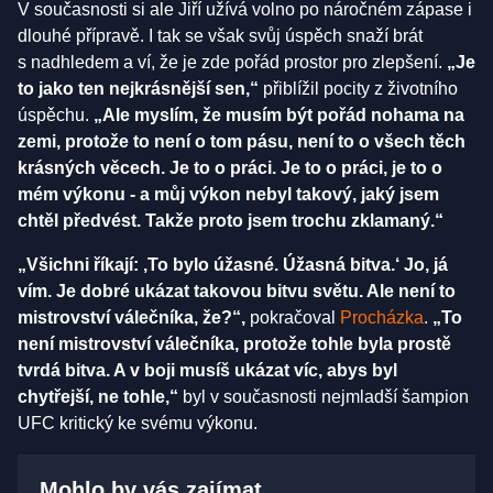
V současnosti si ale Jiří užívá volno po náročném zápase i
dlouhé přípravě. I tak se však svůj úspěch snaží brát
s nadhledem a ví, že je zde pořád prostor pro zlepšení.
„Je
to jako ten nejkrásnější sen,“
přiblížil pocity z životního
úspěchu.
„Ale myslím, že musím být pořád nohama na
zemi, protože to není o tom pásu, není to o všech těch
krásných věcech. Je to o práci. Je to o práci, je to o
mém výkonu - a můj výkon nebyl takový, jaký jsem
chtěl předvést. Takže proto jsem trochu zklamaný.“
„Všichni říkají: ‚To bylo úžasné. Úžasná bitva.‘ Jo, já
vím. Je dobré ukázat takovou bitvu světu. Ale není to
mistrovství válečníka, že?“,
pokračoval
Procházka
.
„To
není mistrovství válečníka, protože tohle byla prostě
tvrdá bitva. A v boji musíš ukázat víc, abys byl
chytřejší, ne tohle,“
byl v současnosti nejmladší šampion
UFC kritický ke svému výkonu.
Mohlo by vás zajímat