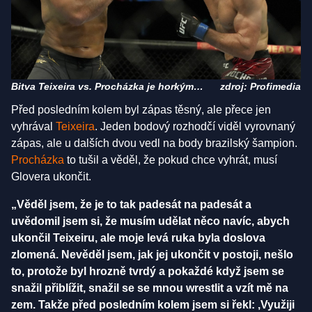
Bitva Teixeira vs. Procházka je horkým
zdroj: Profimedia
kandidátem na nejlepší zápas roku
Před posledním kolem byl zápas těsný, ale přece jen
vyhrával
Teixeira
. Jeden bodový rozhodčí viděl vyrovnaný
zápas, ale u dalších dvou vedl na body brazilský šampion.
Procházka
to tušil a věděl, že pokud chce vyhrát, musí
Glovera ukončit.
„Věděl jsem, že je to tak padesát na padesát a
uvědomil jsem si, že musím udělat něco navíc, abych
ukončil Teixeiru, ale moje levá ruka byla doslova
zlomená. Nevěděl jsem, jak jej ukončit v postoji, nešlo
to, protože byl hrozně tvrdý a pokaždé když jsem se
snažil přiblížit, snažil se se mnou wrestlit a vzít mě na
zem. Takže před posledním kolem jsem si řekl: ‚Využiji