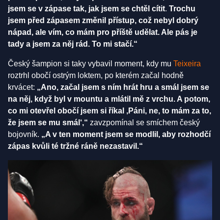
jsem se v zápase tak, jak jsem se chtěl cítit
.
Trochu
jsem před zápasem změnil přístup, což nebyl dobrý
nápad, ale vím, co mám pro příště udělat. Ale pás je
tady a jsem za něj rád. To mi stačí.“
Český šampion si taky vybavil moment, kdy mu
Teixeira
roztrhl obočí ostrým loktem, po kterém začal hodně
krvácet:
„Ano, začal jsem s ním hrát hru a smál jsem se
na něj, když byl v mountu a mlátil mě z vrchu. A potom,
co mi otevřel obočí jsem si říkal ‚Páni, ne, to mám za to,
že jsem se mu smál‘,“
zavzpomínal se smíchem český
bojovník.
„A v ten moment jsem se modlil, aby rozhodčí
zápas kvůli té tržné ráně nezastavil.“