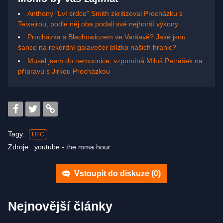
Anthony "Lví srdce" Smith zkritizoval Procházku s
Teixeirou, podle něj oba podali své nejhorší výkony
Procházka s Blachowiczem ve Varšavě? Jaké jsou
šance na rekordní galavečer blízko našich hranic?
Musel jsem do nemocnice, vzpomíná Miloš Petrášek na
přípravu s Jirkou Procházkou
Tagy:
UFC
Zdroje:
youtube - the mma hour
Vstoupit do diskuze (
0
)
Nejnovější články