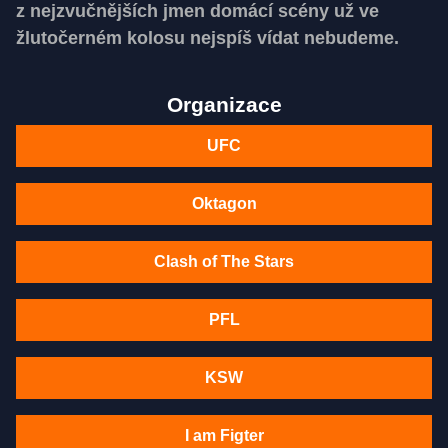
z nejzvučnějších jmen domácí scény už ve
žlutočerném kolosu nejspíš vídat nebudeme.
Organizace
UFC
Oktagon
Clash of The Stars
PFL
KSW
I am Figter