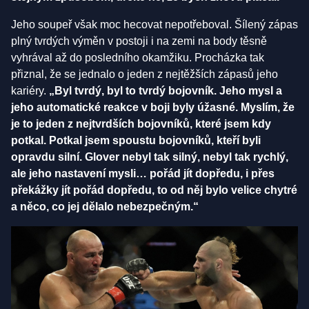
Jeho soupeř však moc hecovat nepotřeboval. Šílený zápas
plný tvrdých výměn v postoji i na zemi na body těsně
vyhrával až do posledního okamžiku. Procházka tak
přiznal, že se jednalo o jeden z nejtěžších zápasů jeho
kariéry.
„Byl tvrdý, byl to tvrdý bojovník. Jeho mysl a
jeho automatické reakce v boji byly úžasné. Myslím, že
je to jeden z nejtvrdších bojovníků, které jsem kdy
potkal. Potkal jsem spoustu bojovníků, kteří byli
opravdu silní. Glover nebyl tak silný, nebyl tak rychlý,
ale jeho nastavení mysli… pořád jít dopředu, i přes
překážky jít pořád dopředu, to od něj bylo velice chytré
a něco, co jej dělalo nebezpečným.“