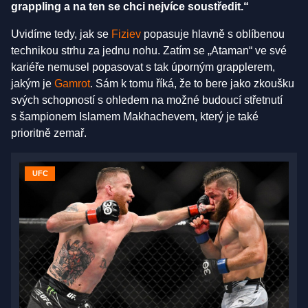
grappling a na ten se chci nejvíce soustředit.“
Uvidíme tedy, jak se
Fiziev
popasuje hlavně s oblíbenou
technikou strhu za jednu nohu. Zatím se „Ataman“ ve své
kariéře nemusel popasovat s tak úporným grapplerem,
jakým je
Gamrot
. Sám k tomu říká, že to bere jako zkoušku
svých schopností s ohledem na možné budoucí střetnutí
s šampionem Islamem Makhachevem, který je také
prioritně zemař.
UFC