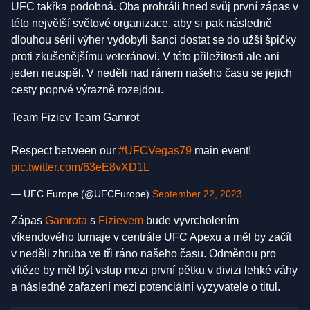
UFC takřka podobná. Oba prohráli hned svůj první zápas v
této největší světové organizace, aby si pak následně
dlouhou sérií výher vydobyli šanci dostat se do užší špičky
proti zkušenějšímu veteránovi. V této přiležitosti ale ani
jeden neuspěl. V neděli nad ránem našeho času se jejich
cesty poprvé výrazně rozejdou.
Team Fiziev Team Gamrot
Respect between our
#UFCVegas79
main event!
pic.twitter.com/63eE8vXD1L
— UFC Europe (@UFCEurope)
September 22, 2023
Zápas
Gamrota
s
Fizievem
bude vyvrcholením
víkendového turnaje v centrále UFC Apexu a měl by začít
v neděli zhruba ve tři ráno našeho času. Odměnou pro
vítěze by měl být vstup mezi první pětku v divizi lehké váhy
a následně zařazení mezi potenciální vyzyvatele o titul.