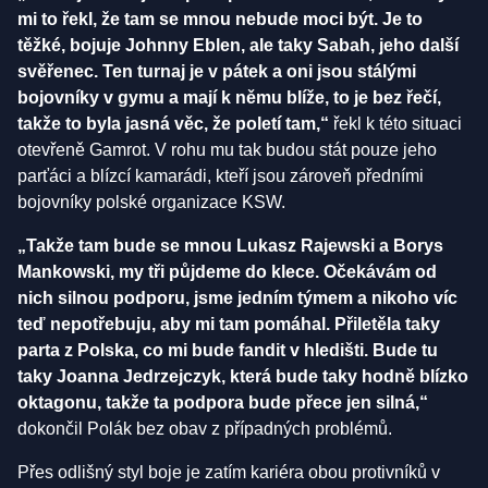
mi to řekl, že tam se mnou nebude moci být. Je to
těžké, bojuje Johnny Eblen, ale taky Sabah, jeho další
svěřenec. Ten turnaj je v pátek a oni jsou stálými
bojovníky v gymu a mají k němu blíže, to je bez řečí,
takže to byla jasná věc, že poletí tam,“
řekl k této situaci
otevřeně Gamrot. V rohu mu tak budou stát pouze jeho
parťáci a blízcí kamarádi, kteří jsou zároveň předními
bojovníky polské organizace KSW.
„Takže tam bude se mnou Lukasz Rajewski a Borys
Mankowski, my tři půjdeme do klece. Očekávám od
nich silnou podporu, jsme jedním týmem a nikoho víc
teď nepotřebuju, aby mi tam pomáhal. Přiletěla taky
parta z Polska, co mi bude fandit v hledišti. Bude tu
taky Joanna Jedrzejczyk, která bude taky hodně blízko
oktagonu, takže ta podpora bude přece jen silná,“
dokončil Polák bez obav z případných problémů.
Přes odlišný styl boje je zatím kariéra obou protivníků v