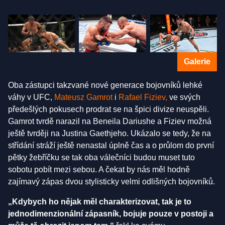
Galerie
Oba zástupci takzvané nové generace bojovníků lehké
váhy v UFC,
Mateusz Gamrot
i
Rafael Fiziev,
ve svých
předešlých pokusech prodrat se na špici divize neuspěli.
Gamrot tvrdě narazil na Beneila Dariushe a Fiziev možná
ještě tvrději na Justina Gaethjeho. Ukázalo se tedy, že na
střídání stráží ještě nenastal úplně čas a o průlom do první
pětky žebříčku se tak oba válečníci budou muset tuto
sobotu pobít mezi sebou. A čekat by nás měl hodně
zajímavý zápas dvou stylisticky velmi odlišných bojovníků.
„Kdybych ho nějak měl charakterizovat, tak je to
jednodimenzionální zápasník, bojuje pouze v postoji a