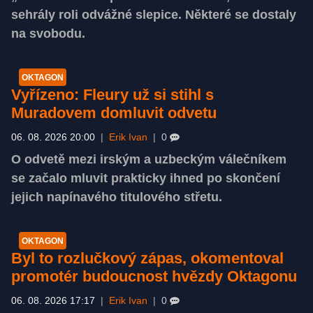
sehrály roli odvážné slepice. Některé se dostaly
na svobodu.
OKTAGON
Vyřízeno: Fleury už si stihl s
Muradovem domluvit odvetu
06. 08. 2026 20:00
|
Erik Ivan
|
0
O odvetě mezi irským a uzbeckým válečníkem
se začalo mluvit prakticky ihned po skončení
jejich napínavého titulového střetu.
OKTAGON
Byl to rozlučkový zápas, okomentoval
promotér budoucnost hvězdy Oktagonu
06. 08. 2026 17:17
|
Erik Ivan
|
0