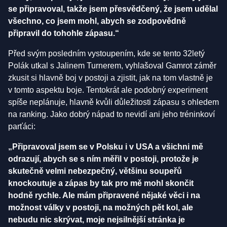
se připravoval, takže jsem přesvědčený, že jsem udělal
všechno, co jsem mohl, abych se zodpovědně
připravil do tohohle zápasu.“
Před svým posledním vystoupením, kde se tento 32letý
Polák utkal s Jalinem Turnerem, vyhlašoval Gamrot záměr
zkusit si hlavně boj v postoji a zjistit, jak na tom vlastně je
v tomto aspektu boje. Tentokrát ale podobný experiment
spíše neplánuje, hlavně kvůli důležitosti zápasu s ohledem
na ranking. Jako dobrý nápad to nevidí ani jeho tréninkoví
parťáci:
„Připravoval jsem se v Polsku i v USA a všichni mě
odrazují, abych se s ním měřil v postoji, protože je
skutečně velmi nebezpečný, většinu soupeřů
knockoutuje a zápas by tak pro mě mohl skončit
hodně rychle. Ale mám připravené nějaké věci i na
možnost války v postoji, na možných pět kol, ale
nebudu nic skrývat, moje nejsilnější stránka je