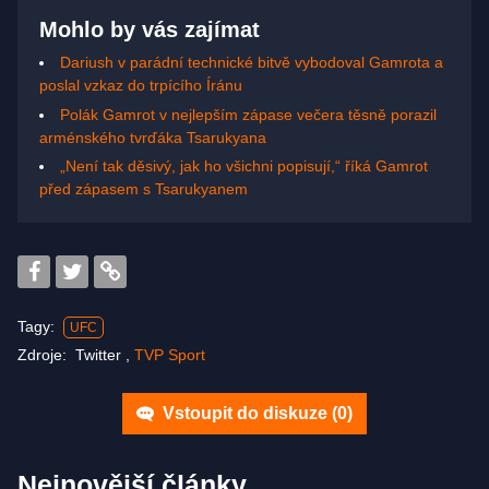
Mohlo by vás zajímat
Dariush v parádní technické bitvě vybodoval Gamrota a
poslal vzkaz do trpícího Íránu
Polák Gamrot v nejlepším zápase večera těsně porazil
arménského tvrďáka Tsarukyana
„Není tak děsivý, jak ho všichni popisují,“ říká Gamrot
před zápasem s Tsarukyanem
Tagy:
UFC
Zdroje:
Twitter
,
TVP Sport
Vstoupit do diskuze (
0
)
Nejnovější články