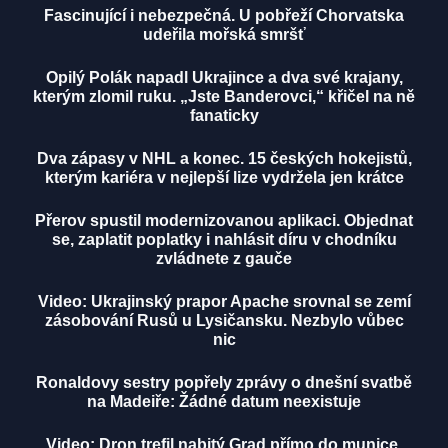
Fascinující i nebezpečná. U pobřeží Chorvatska
udeřila mořská smršť
Opilý Polák napadl Ukrajince a dva své krajany,
kterým zlomil ruku. „Jste Banderovci,“ křičel na ně
fanaticky
Dva zápasy v NHL a konec. 15 českých hokejistů,
kterým kariéra v nejlepší lize vydržela jen krátce
Přerov spustil modernizovanou aplikaci. Objednat
se, zaplatit poplatky i nahlásit díru v chodníku
zvládnete z gauče
Video: Ukrajinský prapor Apache srovnal se zemí
zásobování Rusů u Lysičansku. Nezbylo vůbec
nic
Ronaldovy sestry popřely zprávy o dnešní svatbě
na Madeiře: Žádné datum neexistuje
Video: Dron trefil nabitý Grad přímo do munice.