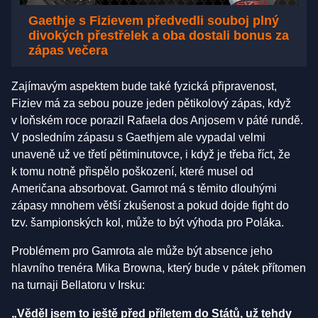
Gaethje s Fizievem předvedli souboj plný
divokých přestřelek a oba dostali bonus za
zápas večera
Zajímavým aspektem bude také fyzická připravenost,
Fiziev má za sebou pouze jeden pětikolový zápas, když
v loňském roce porazil Rafaela dos Anjosem v páté rundě.
V posledním zápasu s Gaethjem ale vypadal velmi
unaveně už ve třetí pětiminutovce, i když je třeba říct, že
k tomu notně přispělo poškození, které musel od
Američana absorbovat. Gamrot má s těmito dlouhými
zápasy mnohem větší zkušenost a pokud dojde fight do
tzv. šampionských kol, může to být výhoda pro Poláka.
Problémem pro Gamrota ale může být absence jeho
hlavního trenéra Mika Browna, který bude v pátek přítomen
na turnaji Bellatoru v Irsku:
„Věděl jsem to ještě před příletem do Států, už tehdy