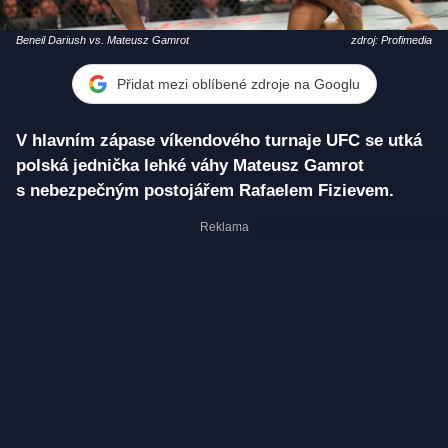
Beneil Dariush vs. Mateusz Gamrot
zdroj: Profimedia
Přidat mezi oblíbené zdroje na Googlu
V hlavním zápase víkendového turnaje UFC se utká
polská jednička lehké váhy Mateusz Gamrot
s nebezpečným postojářem Rafaelem Fizievem.