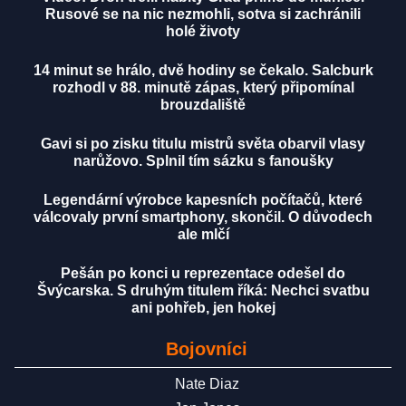
Rusové se na nic nezmohli, sotva si zachránili
holé životy
14 minut se hrálo, dvě hodiny se čekalo. Salcburk
rozhodl v 88. minutě zápas, který připomínal
brouzdaliště
Gavi si po zisku titulu mistrů světa obarvil vlasy
narůžovo. Splnil tím sázku s fanoušky
Legendární výrobce kapesních počítačů, které
válcovaly první smartphony, skončil. O důvodech
ale mlčí
Pešán po konci u reprezentace odešel do
Švýcarska. S druhým titulem říká: Nechci svatbu
ani pohřeb, jen hokej
Bojovníci
Nate Diaz