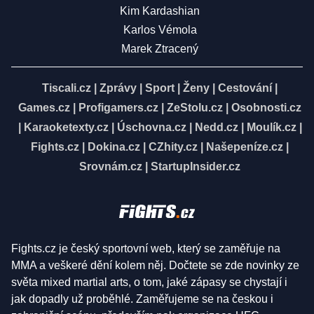
Kim Kardashian
Karlos Vémola
Marek Ztracený
Tiscali.cz
|
Zprávy
|
Sport
|
Ženy
|
Cestování
|
Games.cz
|
Profigamers.cz
|
ZeStolu.cz
|
Osobnosti.cz
|
Karaoketexty.cz
|
Úschovna.cz
|
Nedd.cz
|
Moulík.cz
|
Fights.cz
|
Dokina.cz
|
CZhity.cz
|
Našepeníze.cz
|
Srovnám.cz
|
StartupInsider.cz
Fights.cz je český sportovní web, který se zaměřuje na
MMA a veškeré dění kolem něj. Dočtete se zde novinky ze
světa mixed martial arts, o tom, jaké zápasy se chystají i
jak dopadly už proběhlé. Zaměřujeme se na českou i