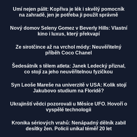
Umí nejen pálit: Kopřiva je lék i skvělý pomocník
na zahradě, jen je potřeba ji použít správně
Nový domov Seleny Gomez v Beverly Hills: Vlastní
kino i luxus, který překvapí
Ze sirotčince až na vrchol módy: Neuvěřitelný
příběh Coco Chanel
Šedesátník s tělem atleta: Janek Ledecký přiznal,
co stojí za jeho neuvěřitelnou fyzičkou
Syn Leoše Mareše na univerzitě v USA: Kolik stojí
Jakubovo studium na Floridě?
Ukrajinští vědci pozorovali u Měsíce UFO. Hovoří o
vyspělé technologii
Kronika sériových vrahů: Nenápadný dělník zabil
desítky žen. Policii unikal téměř 20 let