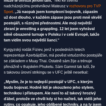
může tě ohrozit jenom tam,“
řekl ke svému
nadcházejícímu protivníkovi Mateusz v
rozhovoru pro TVP
Sport
.
„Já naopak jsem komplexní bojovník, zápasím
už dost dlouho, v každém zápase jsou proti mně skvělí
postojáři, s různými přednostmi. Ale moji největší
zbraní je wrestling a grappling. 12 let jsem vyhrával
silně obsazené turnaje v Polsku i v celé Evropě, takže
tam vidím svou největší šanci.“
Kyrgyzský rodák Fiziev, jenž v posledních letech
reprezentuje Ázerbájdžán, má pověst virtuózního postojáře
se základem v Muay Thai. Ostatně sám žije a trénuje
převážně v thajském Phuketu. Sám Gamrot tak tuší, že
s takovou úrovní strikingu se v UFC ještě nesetkal:
„Myslím, že je to nejlepší postojář v UFC, s kterým
budu bojovat. Hodně lidí je okouzleno jeho stylem,
technikou i přístupem. Ale není to až takový hrozivý
ďábel, protože ve chvíli kdy si ho načteš, tak vidíš jeho
rutiny, co opakuje, jeho oblíbené techniky, a na ty jsem