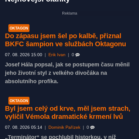
OKTAGON
Do zápasu jsem šel po kalbě, přiznal
BKFC šampion ve službách Oktagonu
07. 08. 2026 15:00
|
Erik Ivan
|
0
Josef Hála popsal, jak se postupem času měnil
jeho životní styl z velkého divočáka na
absolutního profíka.
OKTAGON
Byl jsem celý od krve, měl jsem strach,
vylíčil Vémola dramatické krmení lvů
07. 08. 2026 05:14
|
Dominik Pařízek
|
0
„Terminátor“ se pochlubil historkou, v níž