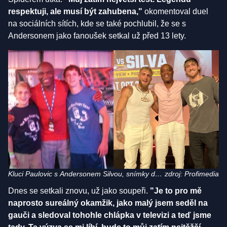
respektuji, ale musí být zahubena,"
okomentoval duel
na sociálních sítích, kde se také pochlubil, že se s
Andersonem jako fanoušek setkal už před 13 lety.
Kluci Paulovic s Andersonem Silvou, snímky dělí
zdroj: Profimedia
13 let
Dnes se setkali znovu, už jako soupeři.
"Je to pro mě
naprosto sureálný okamžik, jako malý jsem seděl na
gauči a sledoval tohohle chlápka v televizi a teď jsme