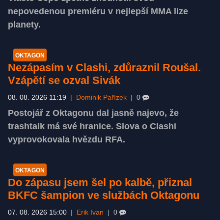
nepovedenou premiéru v nejlepší MMA lize
planety.
OKTAGON
Nezápasím v Clashi, zdůraznil Roušal.
Vzápětí se ozval Sivák
08. 08. 2026 11:19
|
Dominik Pařízek
|
0
Postojář z Oktagonu dal jasně najevo, že
trashtalk má své hranice. Slova o Clashi
vyprovokovala hvězdu RFA.
OKTAGON
Do zápasu jsem šel po kalbě, přiznal
BKFC šampion ve službách Oktagonu
07. 08. 2026 15:00
|
Erik Ivan
|
0