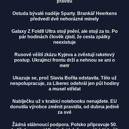
pravdu
Ostuda bývalé naděje Sparty. Brankář Heerkens
předvedl dvě nehorázné minely
Galaxy Z Fold8 Ultra stojí jmění, ale stojí za to. Po
pár hodinách člověk zjistí, že cesta zpátky
neexistuje
Rusové věští zkázu Kyjeva a zvěstují raketový
postup. Ukrajinci frontu drží a nehnou se ani o
metr
Ukazuje se, proč Slavia Bořila odstavila. Tělo už
nespolupracuje, za Liberec odehrál jen půl hodiny
a musel střídat
Nabíječku už v krabici notebooku nenajdete. EU
donutila výrobce změnit pravidla, od dubna jedině
za své
Žádná slábnoucí podpora. Polsko připravuje 50.