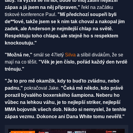
tady. Ta výzva se mi líbí, bude to můj zatím nejtěžší
zápas a já jsem na něj připraven,"
řekl na začátku
tiskové konference Paul.
"Mí předchozí soupeři byli
de**lové, takže jsem se k nim tak choval a nakopal jim
zadek, ale Anderson je nejmilejší chlap na světě.
Respektuju toho chlapa, ale stejně ho s respektem
knockoutuju."
"Možná ne,"
smál se 47letý
Silva
a slíbil divákům, že se
mají na co těšit.
"Věk je jen číslo, pořád každý den tvrdě
trénuju."
"Je to pro mě okamžik, kdy to buďto zvládnu, nebo
padnu,"
pokračoval Jake.
"Čeká mě někdo, kdo právě
porazil bývalého boxerského šampiona. Neberu ho
vůbec na lehkou váhu, je to nejlepší striker, nejlepší
MMA bojovník všech dob. Nikdo si nemyslel, že tenhle
zápas vezmu. Dokonce ani Dana White tomu nevěřil."