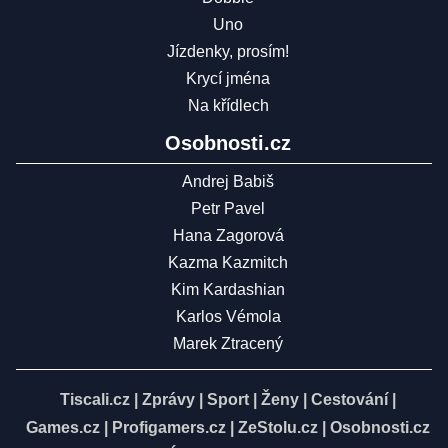
Uno
Jízdenky, prosím!
Krycí jména
Na křídlech
Osobnosti.cz
Andrej Babiš
Petr Pavel
Hana Zagorová
Kazma Kazmitch
Kim Kardashian
Karlos Vémola
Marek Ztracený
Tiscali.cz
|
Zprávy
|
Sport
|
Ženy
|
Cestování
|
Games.cz
|
Profigamers.cz
|
ZeStolu.cz
|
Osobnosti.cz