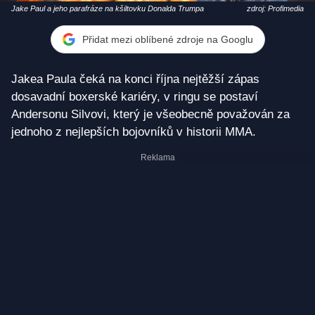
Jake Paul a jeho parafráze na kšiltovku Donalda Trumpa
zdroj: Profimedia
Přidat mezi oblíbené zdroje na Googlu
Jakea Paula čeká na konci října nejtěžší zápas
dosavadní boxerské kariéry, v ringu se postaví
Andersonu Silvovi, který je všeobecně považován za
jednoho z nejlepších bojovníků v historii MMA.