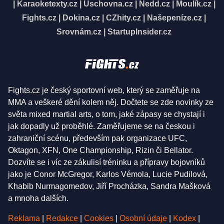
|
Karaoketexty.cz
|
Úschovna.cz
|
Nedd.cz
|
Moulík.cz
|
Fights.cz
|
Dokina.cz
|
CZhity.cz
|
Našepeníze.cz
|
Srovnám.cz
|
StartupInsider.cz
Fights.cz je český sportovní web, který se zaměřuje na
MMA a veškeré dění kolem něj. Dočtete se zde novinky ze
světa mixed martial arts, o tom, jaké zápasy se chystají i
jak dopadly už proběhlé. Zaměřujeme se na českou i
zahraniční scénu, především pak organizace UFC,
Oktagon, XFN, One Championship, Rizin či Bellator.
Dozvíte se i víc ze zákulisí tréninku a přípravy bojovníků
jako je Conor McGregor, Karlos Vémola, Lucie Pudilová,
Khabib Nurmagomedov, Jiří Procházka, Sandra Mašková
a mnoha dalších.
Reklama
|
Redakce
|
Cookies
|
Osobní údaje
|
Kodex
|