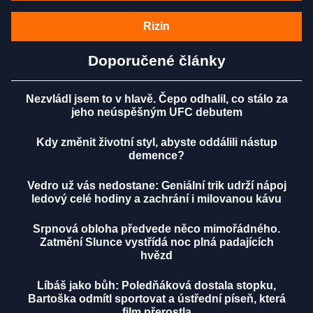
Rizin
Doporučené články
Nezvládl jsem to v hlavě. Čepo odhalil, co stálo za
jeho neúspěšným UFC debutem
Kdy změnit životní styl, abyste oddálili nástup
demence?
Vedro už vás nedostane: Geniální trik udrží nápoj
ledový celé hodiny a zachrání i milovanou kávu
Srpnová obloha předvede něco mimořádného.
Zatmění Slunce vystřídá noc plná padajících
hvězd
Líbáš jako bůh: Poledňáková dostala stopku,
Bartoška odmítl sportovat a ústřední píseň, která
film přerostla