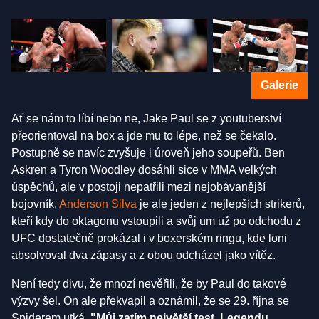
Galerie
Ať se nám to líbí nebo ne, Jake Paul se z youtuberství
přeorientoval na box a jde mu to lépe, než se čekalo.
Postupně se navíc zvyšuje i úroveň jeho soupeřů. Ben
Askren a Tyron Woodley dosáhli sice v MMA velkých
úspěchů, ale v postoji nepatřili mezi nejobávanější
bojovník.
Anderson Silva
je ale jeden z nejlepších strikerů,
kteří kdy do oktagonu vstoupili a svůj um už po odchodu z
UFC dostatečně prokázal i v boxerském ringu, kde loni
absolvoval dva zápasy a z obou odcházel jako vítěz.
Není tedy divu, že mnozí nevěřili, že by Paul do takové
výzvy šel. On ale překvapil a oznámil, že se 29. října se
Spiderem utká.
"Můj zatím největší test. Legendu