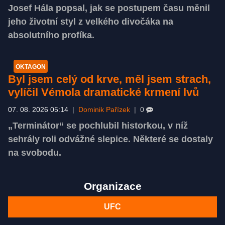
Josef Hála popsal, jak se postupem času měnil
jeho životní styl z velkého divočáka na
absolutního profíka.
OKTAGON
Byl jsem celý od krve, měl jsem strach,
vylíčil Vémola dramatické krmení lvů
07. 08. 2026 05:14
|
Dominik Pařízek
|
0
„Terminátor“ se pochlubil historkou, v níž
sehrály roli odvážné slepice. Některé se dostaly
na svobodu.
Organizace
UFC