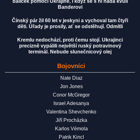
balíček pomoci Ukrajině, i když se s ní hádá kvůli
Banderovi
Čínský pár žil 60 let v jeskyni a vychoval tam čtyři
děti. Úřady je prosily, ať se odstěhují. Odmítli
Kremlu nedochází, proti čemu stojí. Ukrajinci
precizně vypálili největší ruský potravinový
terminál. Nebude slunečnicový olej
Bojovníci
Nate Diaz
Jon Jones
Conor McGregor
Israel Adesanya
Valentina Shevchenko
Jiří Procházka
Karlos Vémola
Patrik Kincl