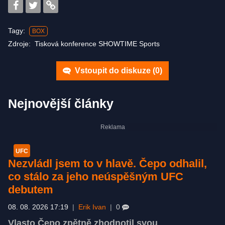
Tagy:
BOX
Zdroje:
Tisková konference SHOWTIME Sports
Vstoupit do diskuze (
0
)
Nejnovější články
UFC
Nezvládl jsem to v hlavě. Čepo odhalil,
co stálo za jeho neúspěšným UFC
debutem
08. 08. 2026 17:19
|
Erik Ivan
|
0
Vlasto Čepo zpětně zhodnotil svou