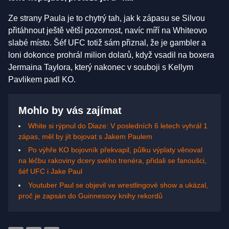
Ze strany Paula je to chytrý tah, jak k zápasu se Silvou
přitáhnout ještě větší pozornost, navíc míří na Whiteovo
slabé místo. Šéf UFC totiž sám přiznal, že je gambler a
loni dokonce prohrál milion dolarů, když vsadil na boxera
Jermaina Taylora, který nakonec v souboji s Kellym
Pavlikem padl KO.
Mohlo by vás zajímat
White si rýpnul do Diaze: V posledních 6 letech vyhrál 1
zápas, měl by jít bojovat s Jakem Paulem
Po výhře KO bojovník překvapil, půlku výplaty věnoval
na léčbu rakoviny dcery svého trenéra, přidali se fanoušci,
šéf UFC i Jake Paul
Youtuber Paul se objevil ve wrestlingové show a ukázal,
proč je zapsán do Guinnesovy knihy rekordů