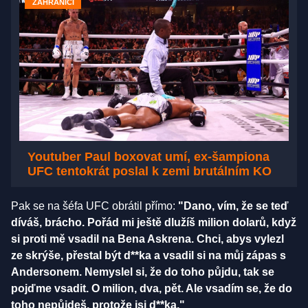
ZAHRANIČÍ
Youtuber Paul boxovat umí, ex-šampiona
UFC tentokrát poslal k zemi brutálním KO
Pak se na šéfa UFC obrátil přímo:
"Dano, vím, že se teď
díváš, brácho. Pořád mi ještě dlužíš milion dolarů, když
si proti mě vsadil na Bena Askrena. Chci, abys vylezl
ze skrýše, přestal být d**ka a vsadil si na můj zápas s
Andersonem. Nemyslel si, že do toho půjdu, tak se
pojďme vsadit. O milion, dva, pět. Ale vsadím se, že do
toho nepůjdeš, protože jsi d**ka."