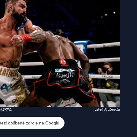
ci BKFC.
zdroj: Profimedia
mezi oblíbené zdroje na Googlu