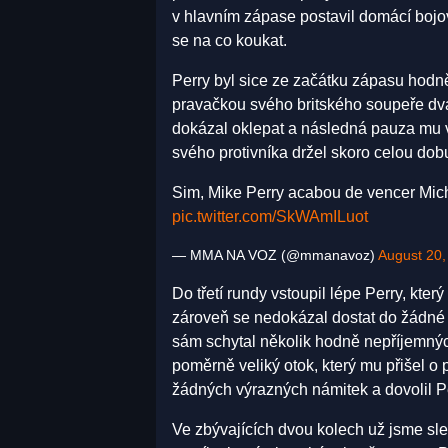
v hlavním zápase postavil domácí bojo
se na co koukat.
Perry byl sice ze začátku zápasu hodně 
pravačkou svého britského soupeře dva
dokázal oklepat a následná pauza mu v
svého protivníka držel skoro celou dob
Sim, Mike Perry acabou de vencer Mi
pic.twitter.com/SkWAmILuot
— MMA NA VOZ (@mmanavoz)
August 20,
Do třetí rundy vstoupil lépe Perry, kter
zároveň se nedokázal dostat do žádné
sám schytal několik hodně nepříjemných
poměrně veliký otok, který mu přišel o
žádných výrazných námitek a dovolil P
Ve zbývajících dvou kolech už jsme sled