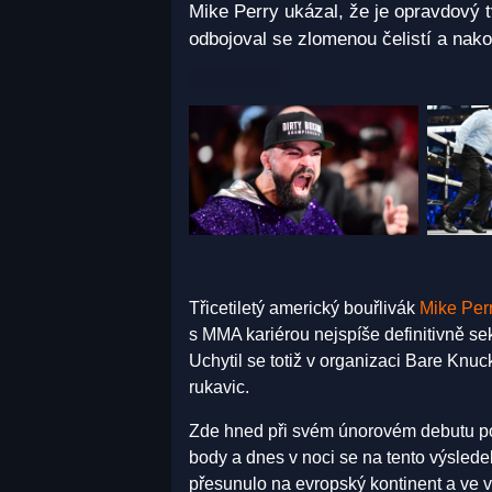
Mike Perry ukázal, že je opravdový 
odbojoval se zlomenou čelistí a nak
Třicetiletý americký bouřlivák
Mike Perr
s MMA kariérou nejspíše definitivně se
Uchytil se totiž v organizaci Bare Knuc
rukavic.
Zde hned při svém únorovém debutu po
body a dnes v noci se na tento výsledek
přesunulo na evropský kontinent a ve