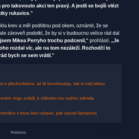
pro takovouto akci ten pravý. A jestli se bojíš vlézt
tky rukavice.“
la krev a měl podlitinu pod okem, oznámil, že se
ale zároveň podotkl, že by si v budoucnu velice rád dal
 jsem Mikea Perryho trochu podcenil,“
prohlásil.
„Je
toho rozdal víc, ale na tom nezáleží. Rozhodčí to
 rád bych se sem vrátil.“
 jsi s plechovkama, až tě knockoutuju, tak si nad tebou
kovém ringu zvládl, k vítězství mu naživo zahrála
 premiéru v boxu bez rukavic, pak vyzval šampiona