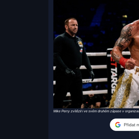
Mike Perry zvítězil i ve svém druhém zápase v organiza
Přidat 