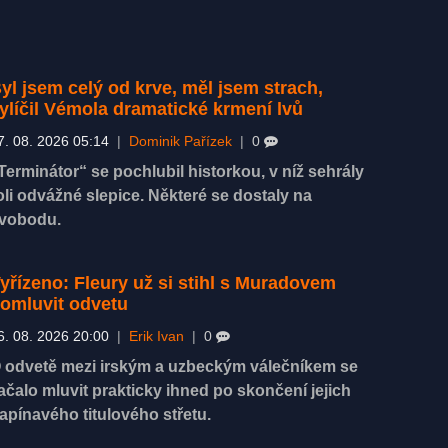
yl jsem celý od krve, měl jsem strach,
ylíčil Vémola dramatické krmení lvů
7. 08. 2026 05:14
|
Dominik Pařízek
|
0
Terminátor“ se pochlubil historkou, v níž sehrály
oli odvážné slepice. Některé se dostaly na
vobodu.
yřízeno: Fleury už si stihl s Muradovem
omluvit odvetu
6. 08. 2026 20:00
|
Erik Ivan
|
0
 odvetě mezi irským a uzbeckým válečníkem se
ačalo mluvit prakticky ihned po skončení jejich
apínavého titulového střetu.