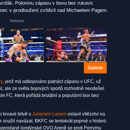
tvrďák. Polovinu zápasu v boxu bez rukavic
onec v prodloužení zvítězil nad Michaelem Pagem.
Galerie
y,
jenž má odbojováno patnáct zápasu v UFC, už
kl, ale ze světa bojových sportů rozhodně neodešel.
kle FC, která pořádá brutální a populární box bez
 krvavé bitvě s
Julianem Lanem
oslavil vítězství na
 snažil navázat. BKFC se tentokrát poprvé v historii
 vyprodané londýnské OVO Areně se proti Perrymu