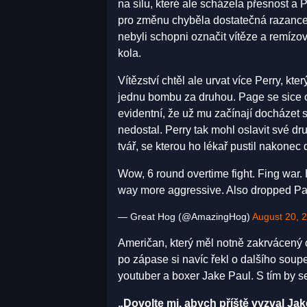
na sílu, které ale scházela přesnost a 
pro změnu chyběla dostatečná razance.
nebyli schopni označit vítěze a remízov
kola.
Vítězství chtěl ale urvat více Perry, kte
jednu bombu za druhou. Page se sice o
evidentní, že už mu začínají docházet 
nedostal. Perry tak mohl oslavit své dru
tvář, se kterou ho lékař pustil nakonec 
Wow, 6 round overtime fight. Fing war
way more aggressive. Also dropped Pag
— Great Hog (@AmazingHog)
August 20, 
Američan, který měl notně zakrvácený o
po zápase si navíc řekl o dalšího soupe
youtuber a boxer Jake Paul. S tím by se
„Dovolte mi, abych příště vyzval Jak