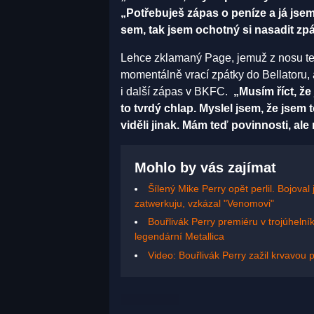
„Potřebuješ zápas o peníze a já jsem 
sem, tak jsem ochotný si nasadit zpá
Lehce zklamaný Page, jemuž z nosu tek
momentálně vrací zpátky do Bellatoru, 
i další zápas v BKFC.
„Musím říct, že
to tvrdý chlap. Myslel jsem, že jsem 
viděli jinak. Mám teď povinnosti, ale
Mohlo by vás zajímat
Šílený Mike Perry opět perlil. Bojoval
zatwerkuju, vzkázal "Venomovi"
Bouřlivák Perry premiéru v trojúhelní
legendární Metallica
Video: Bouřlivák Perry zažil krvavou