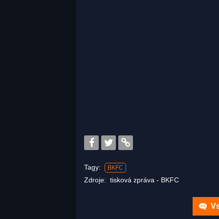
Tagy:
BKFC
Zdroje:
tisková zpráva - BKFC
Vs