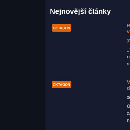
Nejnovější články
B
OKTAGON
v
0
„
r
s
V
OKTAGON
d
0
O
z
n