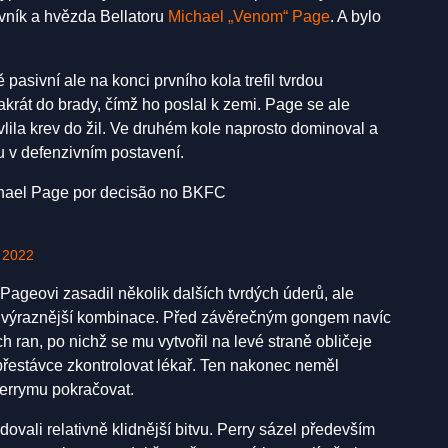
vník a hvězda Bellatoru
Michael „Venom“ Page
. A bylo
pasivní ale na konci prvního kola trefil tvrdou
krát do brady, čímž ho poslal k zemi. Page se ale
lila krev do žil. Ve druhém kole naprosto dominoval a
u v defenzivním postavení.
chael Page por decisão no BKFC
 2022
ý Pageovi zasadil několik dalších tvrdých úderů, ale
 výraznější kombinace. Před závěrečným gongem navíc
 ran, po nichž se mu vytvořil na levé straně obličeje
 přestávce zkontrolovat lékař. Ten nakonec neměl
errymu pokračovat.
ovali relativně klidnější bitvu. Perry sázel především