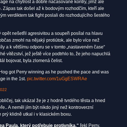
Page na chytrost a dobře načasované kontry, jímž ale
 Zápas tak došel až k bodovým rozhodčím, kteří ale
ým verdiktem tak fight poslali do rozhodujícího šestého
rý opět nešetřil agresivitou a soupeři posílal na hlavu
bčas zmohl na nějaký protiútok, ale bylo více než
síly a k většímu odporu se v tomto „nastaveném čase“
hé vítězství, jež ještě více podtrhlo to, že jeho napuchlá
dál bojovat, byla zlomená čelist.
. Hog got Perry winning as he pushed the pace and was
e in the 1st.
pic.twitter.com/1uGgESWRAe
2022
bličej, tak ukázal že je z hodně tvrdého těsta a hned
ře.. A neměl jím být nikdo jiný než kontroverzní
 prý klidně utkal i v klasickém boxu.
ea Paula, který potřebuje protivníka,“
řekl Perry.