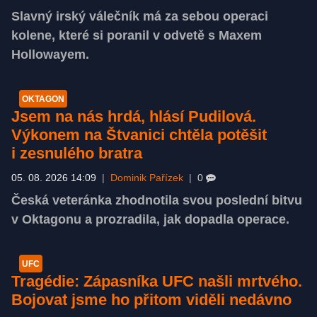
Slavný irský válečník má za sebou operaci
kolene, které si poranil v odvetě s Maxem
Hollowayem.
OKTAGON
Jsem na nás hrdá, hlásí Pudilová.
Výkonem na Štvanici chtěla potěšit
i zesnulého bratra
05. 08. 2026 14:09
|
Dominik Pařízek
|
0
Česká veteránka zhodnotila svou poslední bitvu
v Oktagonu a prozradila, jak dopadla operace.
UFC
Tragédie: Zápasníka UFC našli mrtvého.
Bojovat jsme ho přitom viděli nedávno