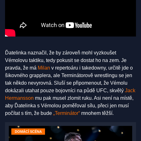
Ďatelinka naznačil, že by zároveň mohl vyzkoušet
Vémolovu taktiku, tedy pokusit se dostat ho na zem. Je
pravda, že má
Milan
v repertoáru i takedowny, určitě jde o
šikovného grapplera, ale Terminátorově wrestlingu se jen
tak někdo nevyrovná. Sluší se připomenout, že Vémolu
dokázali utahat pouze bojovníci na půdě UFC, skvělý
Jack
Hermansson
mu pak musel zlomit ruku. Asi není na místě,
aby Ďatelinka s Vémolou poměřoval sílu, přeci jen musí
počítat s tím, že bude
„Terminátor“
mnohem těžší.
DOMÁCÍ SCÉNA