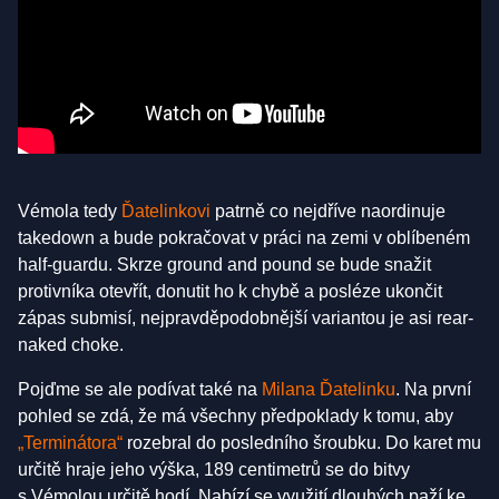
Vémola tedy
Ďatelinkovi
patrně co nejdříve naordinuje
takedown a bude pokračovat v práci na zemi v oblíbeném
half-guardu. Skrze ground and pound se bude snažit
protivníka otevřít, donutit ho k chybě a posléze ukončit
zápas submisí, nejpravděpodobnější variantou je asi rear-
naked choke.
Pojďme se ale podívat také na
Milana Ďatelinku
. Na první
pohled se zdá, že má všechny předpoklady k tomu, aby
„Terminátora“
rozebral do posledního šroubku. Do karet mu
určitě hraje jeho výška, 189 centimetrů se do bitvy
s Vémolou určitě hodí. Nabízí se využití dlouhých paží ke