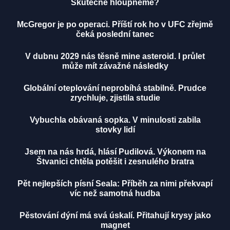
Skutečně hloupneme?
McGregor je po operaci. Příští rok ho v UFC zřejmě
čeká poslední tanec
V dubnu 2029 nás těsně mine asteroid. I průlet
může mít závažné následky
Globální oteplování neprobíhá stabilně. Prudce
zrychluje, zjistila studie
Vybuchla obávaná sopka. V minulosti zabila
stovky lidí
Jsem na nás hrdá, hlásí Pudilová. Výkonem na
Štvanici chtěla potěšit i zesnulého bratra
Pět nejlepších písní Seala: Příběh za nimi překvapí
víc než samotná hudba
Pěstování dýní má svá úskalí. Přitahují krysy jako
magnet