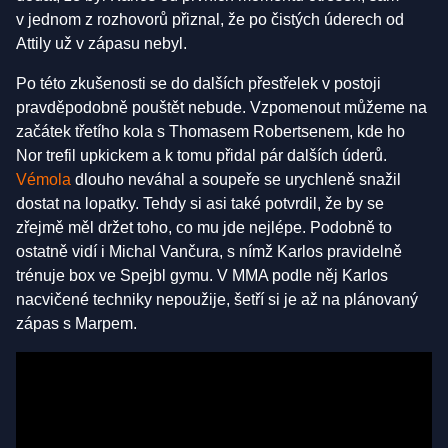
v jednom z rozhovorů přiznal, že po čistých úderech od
Attily už v zápasu nebyl.
Po této zkušenosti se do dalších přestřelek v postoji
pravděpodobně pouštět nebude. Vzpomenout můžeme na
začátek třetího kola s Thomasem Robertsenem, kde ho
Nor trefil upkickem a k tomu přidal pár dalších úderů.
Vémola
dlouho neváhal a soupeře se urychleně snažil
dostat na lopatky. Tehdy si asi také potvrdil, že by se
zřejmě měl držet toho, co mu jde nejlépe. Podobně to
ostatně vidí i Michal Vančura, s nímž Karlos pravidelně
trénuje box ve Spejbl gymu. V MMA podle něj Karlos
nacvičené techniky nepoužije, šetří si je až na plánovaný
zápas s Marpem.