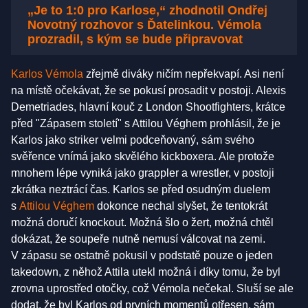
„Je to 1:0 pro Karlose,“ zhodnotil Ondřej
Novotný rozhovor s Ďatelinkou. Vémola
prozradil, s kým se bude připravovat
Karlos Vémola
zřejmě diváky ničím nepřekvapí. Asi není
na místě očekávat, že se pokusí prosadit v postoji. Alexis
Demetriades, hlavní kouč z London Shootfighters, krátce
před "Zápasem století" s Attilou Véghem prohlásil, že je
Karlos jako striker velmi podceňovaný, sám svého
svěřence vnímá jako skvělého kickboxera. Ale protože
mnohem lépe vyniká jako grappler a wrestler, v postoji
zkrátka neztrácí čas. Karlos se před osudným duelem
s
Attilou Véghem
dokonce nechal slyšet, že tentokrát
možná doručí knockout. Možná šlo o žert, možná chtěl
dokázat, že soupeře nutně nemusí válcovat na zemi.
V zápasu se ostatně pokusil v podstatě pouze o jeden
takedown, z něhož Attila utekl možná i díky tomu, že byl
zrovna uprostřed otočky, což Vémola nečekal. Sluší se ale
dodat, že byl Karlos od prvních momentů otřesen, sám