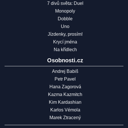
7 divů světa: Duel
Monopoly
Dobble
Uno
Jízdenky, prosím!
Krycí jména
Na křídlech
Osobnosti.cz
Andrej Babiš
Petr Pavel
Hana Zagorová
Kazma Kazmitch
Kim Kardashian
Karlos Vémola
Marek Ztracený