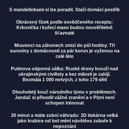
S mandelinkami si lze poradit. Stačí domácí postřik
Obrácený řízek podle osvědčeného receptu:
Krkovička i kuřecí maso budou neuvěřitelně
šťavnaté
Mravenci na záhonech zmizí do půl hodiny. Tři
suroviny z domácnosti za pár korun je vyženou na
celé léto
Putinova odporná válka: Ruské drony krouží nad
ukrajinskými civilisty a bez milosti je zabíjí.
Bezmála 1 000 mrtvých, z toho 179 dětí
Dlouholetý kouč národního týmu v problémech.
Jandač si přivodil vážné zranění a v Plzni není
schopen trénovat
30 minut a máte zubní náhradu: 3D tiskárna velká
jako krabice od bot mění návštěvu zubaře k
nepoznání