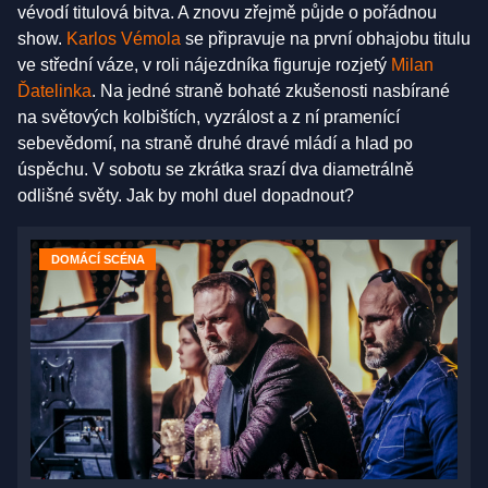
vévodí titulová bitva. A znovu zřejmě půjde o pořádnou
show.
Karlos Vémola
se připravuje na první obhajobu titulu
ve střední váze, v roli nájezdníka figuruje rozjetý
Milan
Ďatelinka
. Na jedné straně bohaté zkušenosti nasbírané
na světových kolbištích, vyzrálost a z ní pramenící
sebevědomí, na straně druhé dravé mládí a hlad po
úspěchu. V sobotu se zkrátka srazí dva diametrálně
odlišné světy. Jak by mohl duel dopadnout?
DOMÁCÍ SCÉNA