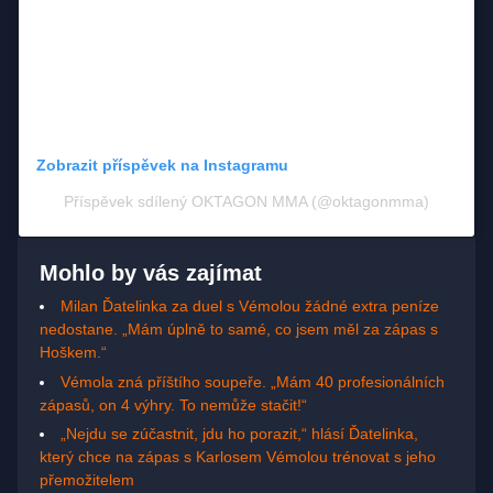
Zobrazit příspěvek na Instagramu
Příspěvek sdílený OKTAGON MMA (@oktagonmma)
Mohlo by vás zajímat
Milan Ďatelinka za duel s Vémolou žádné extra peníze
nedostane. „Mám úplně to samé, co jsem měl za zápas s
Hoškem.“
Vémola zná příštího soupeře. „Mám 40 profesionálních
zápasů, on 4 výhry. To nemůže stačit!“
„Nejdu se zúčastnit, jdu ho porazit,“ hlásí Ďatelinka,
který chce na zápas s Karlosem Vémolou trénovat s jeho
přemožitelem