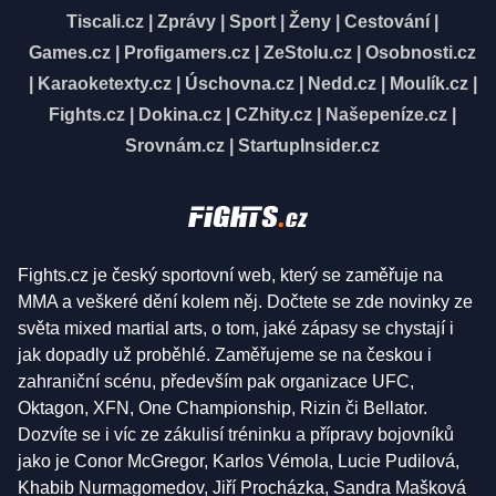
Tiscali.cz
|
Zprávy
|
Sport
|
Ženy
|
Cestování
|
Games.cz
|
Profigamers.cz
|
ZeStolu.cz
|
Osobnosti.cz
|
Karaoketexty.cz
|
Úschovna.cz
|
Nedd.cz
|
Moulík.cz
|
Fights.cz
|
Dokina.cz
|
CZhity.cz
|
Našepeníze.cz
|
Srovnám.cz
|
StartupInsider.cz
Fights.cz je český sportovní web, který se zaměřuje na
MMA a veškeré dění kolem něj. Dočtete se zde novinky ze
světa mixed martial arts, o tom, jaké zápasy se chystají i
jak dopadly už proběhlé. Zaměřujeme se na českou i
zahraniční scénu, především pak organizace UFC,
Oktagon, XFN, One Championship, Rizin či Bellator.
Dozvíte se i víc ze zákulisí tréninku a přípravy bojovníků
jako je Conor McGregor, Karlos Vémola, Lucie Pudilová,
Khabib Nurmagomedov, Jiří Procházka, Sandra Mašková