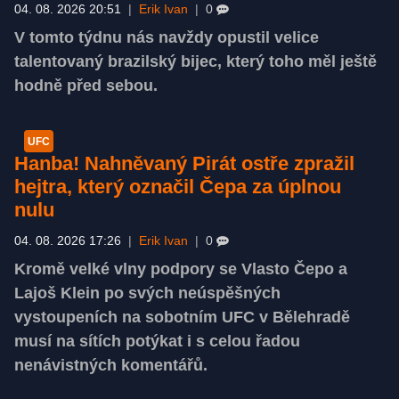
04. 08. 2026 20:51
|
Erik Ivan
|
0
V tomto týdnu nás navždy opustil velice
talentovaný brazilský bijec, který toho měl ještě
hodně před sebou.
UFC
Hanba! Nahněvaný Pirát ostře zpražil
hejtra, který označil Čepa za úplnou
nulu
04. 08. 2026 17:26
|
Erik Ivan
|
0
Kromě velké vlny podpory se Vlasto Čepo a
Lajoš Klein po svých neúspěšných
vystoupeních na sobotním UFC v Bělehradě
musí na sítích potýkat i s celou řadou
nenávistných komentářů.