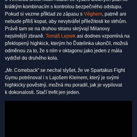
krátkým kombinacím s kontrolou bezpečného odstupu.
Pokud si vezme příklad ze zápasu s
Véghem
, patrně ani
nebude příliš kopat, aby nevytvářel příležitosti ke strhům.
Právě tam se na druhou stranu skrývají Milanovy
nejsilnější zbraně.
Tomáš Lejsek
asi dodnes vzpomíná na
překlopený highkick, kterým ho Ďatelinka ukončil, možná
odměnou za to, že s ním v oktagonu jako jeden z mála
vydržel do druhého kola.
„Mr. Comeback“ se nechal slyšet, že ve Spartakus Fight
Gymu potrénoval i s Lajošem Kleinem, který je svými
highkicky pověstný, možná mu poradil, jak je vypilovat
k dokonalosti. Stačí trefit jen jeden.