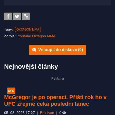
Tagy:
OKTAGON MMA
Zdroje:
Youtube Oktagon MMA
Vstoupit do diskuze (
0
)
Nejnovější články
UFC
McGregor je po operaci. Příští rok ho v
UFC zřejmě čeká poslední tanec
05. 08. 2026 17:27
|
Erik Ivan
|
0