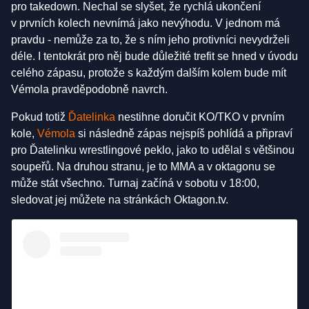
pro takedown. Nechal se slyšet, že rychlá ukončení
v prvních kolech nevnímá jako nevýhodu. V jednom má
pravdu - nemůže za to, že s ním jeho protivníci nevydrželi
déle. I tentokrát pro něj bude důležité trefit se hned v úvodu
celého zápasu, protože s každým dalším kolem bude mít
Vémola pravděpodobně navrch.
Pokud totiž
Ďatelinka
nestihne doručit KO/TKO v prvním
kole,
Vémola
si následně zápas nejspíš pohlídá a připraví
pro Ďatelinku wrestlingové peklo, jako to udělal s většinou
soupeřů. Na druhou stranu, je to MMA a v oktagonu se
může stát všechno. Turnaj začíná v sobotu v 18:00,
sledovat jej můžete na stránkách Oktagon.tv.