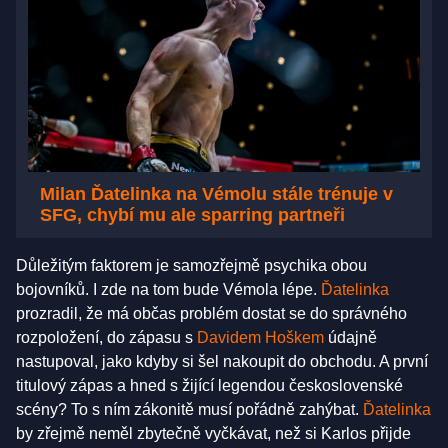
Milan Ďatelinka na Vémolu stále trénuje v
SFG, chybí mu ale sparring partneři
Důležitým faktorem je samozřejmě psychika obou
bojovníků. I zde na tom bude Vémola lépe.
Ďatelinka
prozradil, že má občas problém dostat se do správného
rozpoložení, do zápasu s
Davidem Hoškem
údajně
nastupoval, jako kdyby si šel nakoupit do obchodu. A první
titulový zápas a hned s žijící legendou československé
scény? To s ním zákonitě musí pořádně zahýbat.
Ďatelinka
by zřejmě neměl zbytečně vyčkávat, než si Karlos přijde