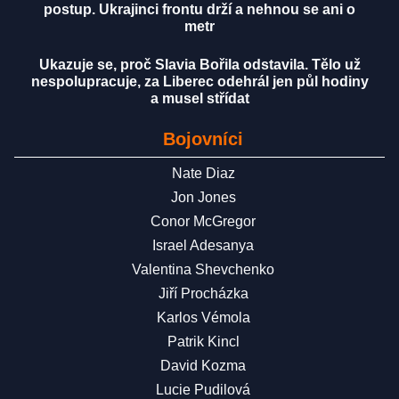
postup. Ukrajinci frontu drží a nehnou se ani o
metr
Ukazuje se, proč Slavia Bořila odstavila. Tělo už
nespolupracuje, za Liberec odehrál jen půl hodiny
a musel střídat
Bojovníci
Nate Diaz
Jon Jones
Conor McGregor
Israel Adesanya
Valentina Shevchenko
Jiří Procházka
Karlos Vémola
Patrik Kincl
David Kozma
Lucie Pudilová