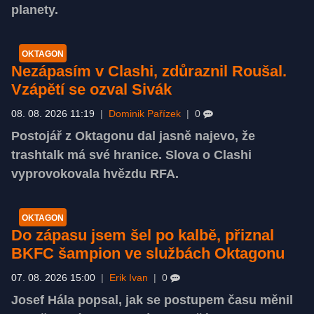
planety.
OKTAGON
Nezápasím v Clashi, zdůraznil Roušal.
Vzápětí se ozval Sivák
08. 08. 2026 11:19
|
Dominik Pařízek
|
0
Postojář z Oktagonu dal jasně najevo, že
trashtalk má své hranice. Slova o Clashi
vyprovokovala hvězdu RFA.
OKTAGON
Do zápasu jsem šel po kalbě, přiznal
BKFC šampion ve službách Oktagonu
07. 08. 2026 15:00
|
Erik Ivan
|
0
Josef Hála popsal, jak se postupem času měnil