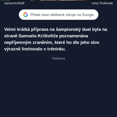
Samuel Krištofič
zdroj: Profimedia
Přidat mezi oblíbené zdroje na Googlu
Velmi krátká příprava na šampionský duel byla na
straně Samuela Krištofiče poznamenána
nepříjemným zraněním, které ho dle jeho slov
výrazně limitovalo v tréninku.