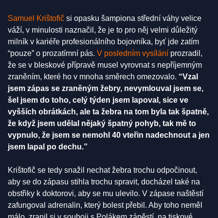
Samuel Krištofič
si opasku šampiona střední váhy velice
váží, v minulosti naznačil, že je to pro něj velmi důležitý
milník v kariéře profesionálního bojovníka, byť jde zatím
“pouze” o prozatímní pás.
V posledním vysílání
prozradil,
že se v bleskové přípravě musel vyrovnat s nepříjemným
zraněním, které ho v mnoha směrech omezovalo.
“Vzal
jsem zápas se zraněným žebry, nevymlouval jsem se,
šel jsem do toho, celý týden jsem lapoval, sice ve
vyšších obrátkách, ale ta žebra na tom byla tak špatně,
že když jsem udělal nějaký špatný pohyb, tak mě to
vypnulo, že jsem se nemohl 40 vteřin nadechnout a jen
jsem lapal po dechu.”
Krištofič se tedy snažil nechat žebra trochu odpočinout,
aby se do zápasu stihla trochu spravit, docházel také na
obstřiky k doktorovi, aby se mu ulevilo. V zápase naštěstí
zafungoval adrenalin, který bolest přebil. Aby toho neměl
málo, zranil si v souboji s Polákem zápěstí, na tiskové