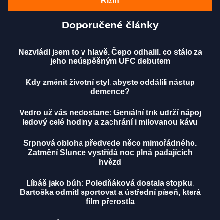
Rizin
Doporučené články
Nezvládl jsem to v hlavě. Čepo odhalil, co stálo za
jeho neúspěšným UFC debutem
Kdy změnit životní styl, abyste oddálili nástup
demence?
Vedro už vás nedostane: Geniální trik udrží nápoj
ledový celé hodiny a zachrání i milovanou kávu
Srpnová obloha předvede něco mimořádného.
Zatmění Slunce vystřídá noc plná padajících
hvězd
Líbáš jako bůh: Poledňáková dostala stopku,
Bartoška odmítl sportovat a ústřední píseň, která
film přerostla