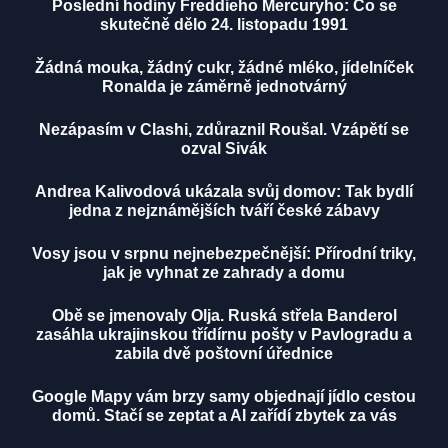
Poslední hodiny Freddieho Mercuryho: Co se
skutečně dělo 24. listopadu 1991
Žádná mouka, žádný cukr, žádné mléko, jídelníček
Ronalda je záměrně jednotvárný
Nezápasím v Clashi, zdůraznil Roušal. Vzápětí se
ozval Sivák
Andrea Kalivodová ukázala svůj domov: Tak bydlí
jedna z nejznámějších tváří české zábavy
Vosy jsou v srpnu nejnebezpečnější: Přírodní triky,
jak je vyhnat ze zahrady a domu
Obě se jmenovaly Olja. Ruská střela Banderol
zasáhla ukrajinskou třídírnu pošty v Pavlogradu a
zabila dvě poštovní úřednice
Google Mapy vám brzy samy objednají jídlo cestou
domů. Stačí se zeptat a AI zařídí zbytek za vás