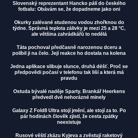
Slovenský reprezentant Hancko pálí do českého
fotbalu: Obávám se, že dopadneme jako oni
Okurky zalévané studenou vodou zhořknou do
týdne. Správná teplota zálivky je mezi 25 a 28 °C,
ale většina zahrádkářů to nedělá
Táta pochoval předčasně narozenou dceru a
políbil ji na čelo. Její reakce ho dostala na kolena
Jedna aplikace slibuje slunce, druhá déšť. Proč se
předpovědi počasí v telefonu tak liší a která má
pravdu
Ostuda bývalé naděje Sparty. Brankář Heerkens
předvedl dvě nehorázné minely
Galaxy Z Fold8 Ultra stojí jmění, ale stojí za to. Po
pár hodinách člověk zjistí, že cesta zpátky
neexistuje
Rusové věští zkázu Kyjeva a zvěstují raketový