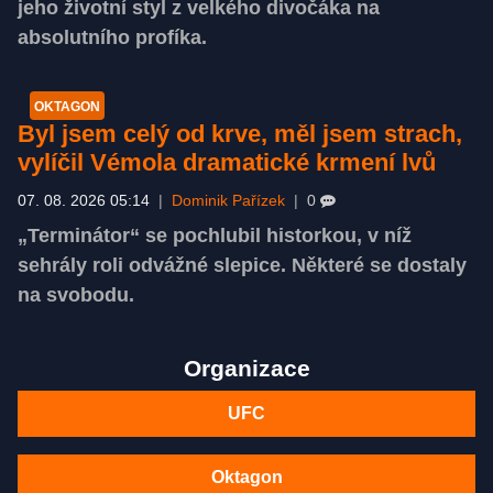
jeho životní styl z velkého divočáka na
absolutního profíka.
OKTAGON
Byl jsem celý od krve, měl jsem strach,
vylíčil Vémola dramatické krmení lvů
07. 08. 2026 05:14
|
Dominik Pařízek
|
0
„Terminátor“ se pochlubil historkou, v níž
sehrály roli odvážné slepice. Některé se dostaly
na svobodu.
Organizace
UFC
Oktagon