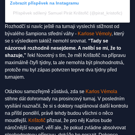
Zobrazit příspěvek na Instagramu
Příspěvek sdílený Samuel Pirát Krištofič (@pirat_kristofic)
Rozhodčí si navíc ještě na turnaji vyslechli stížnost od
bývalého šampiona střední váhy -
Karlose Vémoly
, který
se s výsledkem taktéž nemohl srovnat.
“Tady se
názorově rozhodně nesejdeme. A nelíbí se mi, že to
shazuje,”
řekl Novotný s tím, že měl Krištofič na přípravu
maximálně čtyři týdny, ta ale nemohla být plnohodnotná,
protože mu byl zápas potvrzen teprve dva týdny před
turnajem.
Otázkou samozřejmě zůstává, zda se
Karlos Vémola
stihne dát dohromady na prosincový turnaj. V posledním
vysílání naznačil, že si s doktory naplánoval další kontrolu
na příští pondělí, právě tehdy budou všichni o něco
moudřejší.
Krištofič
přiznal, že pro něj Karlos bude
náročnější soupeř, věří ale, že pokud zvládne absolvovat
plnohodnotnou přípravu, dokáže ho porazit. Dokonce