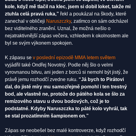
kole, když mě tlačil na klec, jsem si dobil loket, takže mi
ztuhla celá pravá ruka,”
řekl a poukázal na škody, které
zanechal v obličeji
Naruszczky
, zatímco on sám odcházel
bez viditelného zranění. Uznal, že možná nešlo o
nejatraktivnější zápas večera, vzhledem k okolnostem ale
byl se svým výkonem spokojen.
K zápasu se
v poslední epizodě MMA letem světem
vyjádřil také Ondřej Novotný. Podle něj šlo o velmi
vyrovnanou bitvu, ani jeden z borců si nemohl být jistý, že
právě jemu rozhodčí zvedne ruku.
“Já bych to Pirátovi
dal, do jisté míry mu samozřejmě pomohl i ten trestný
bod, ale vlastně ne, protože do pátého kola se šlo za
remízového stavu u dvou bodových, což je to
podstatné. Kdyby Naruszczka to páté kolo vyhrál, tak
se stal prozatímním šampionem on.”
Zápas se neobešel bez malé kontroverze, když rozhodčí