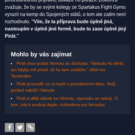
zvažuje, že by se svými kolegy ze Spartakus Fight Gymu
vyrazil na kemp do Spojených států, o tom ale zatím není
rozhodnuto.
“Vím, že ta příprava bude úplně jiná,
nastoupím v úplně jiné formě, bude to zase úplně jiný
Pirát.”
Mohlo by vás zajímat
Pirát chce poslat Vémolu do důchodu. “Nebudu ho škrtit,
ani kdyby mě prosil. Já ho tam umlátím,” slíbil mu
Terminátor
Pirát prozradil, co si myslí o prozatímním titulu. Svůj
pohled nabídl i Vémola
Pirát si dělá zálusk na Vémolu, výprasku se nebojí. O
tom, zda k souboji dojde, rozhodnou prý fanoušci