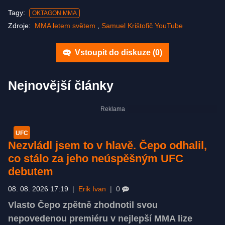
Tagy:
OKTAGON MMA
Zdroje:
MMA letem světem
,
Samuel Krištofič YouTube
Vstoupit do diskuze (
0
)
Nejnovější články
UFC
Nezvládl jsem to v hlavě. Čepo odhalil,
co stálo za jeho neúspěšným UFC
debutem
08. 08. 2026 17:19
|
Erik Ivan
|
0
Vlasto Čepo zpětně zhodnotil svou
nepovedenou premiéru v nejlepší MMA lize