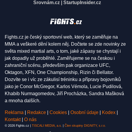
Srovnám.cz
|
StartupInsider.cz
Fights.cz je český sportovní web, který se zaměřuje na
MMA a veškeré dění kolem něj. Dočtete se zde novinky ze
světa mixed martial arts, o tom, jaké zápasy se chystají i
jak dopadly už proběhlé. Zaměřujeme se na českou i
zahraniční scénu, především pak organizace UFC,
Oktagon, XFN, One Championship, Rizin či Bellator.
Dozvíte se i víc ze zákulisí tréninku a přípravy bojovníků
jako je Conor McGregor, Karlos Vémola, Lucie Pudilová,
Khabib Nurmagomedov, Jiří Procházka, Sandra Mašková
a mnoha dalších.
Reklama
|
Redakce
|
Cookies
|
Osobní údaje
|
Kodex
|
Kontakt
|
O nás
© 2026 Fights.cz |
TISCALI MEDIA, a.s.
|
Člen skupiny DIGNITY, s.r.o.