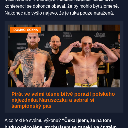
konferenci se dokonce obával, že by mohlo být zlomené.
Nakonec ale vyšlo najevo, že je ruka pouze naražená.
DOMÁCÍ SCÉNA
Pirát ve velmi těsné bitvě porazil polského
nájezdníka Naruszczku a sebral si
šampionský pás
A co řekl ke svému výkonu?
“Čekal jsem, že na tom
budu o něco lépe, trochu jsem se zapekl, ve čtvrtém