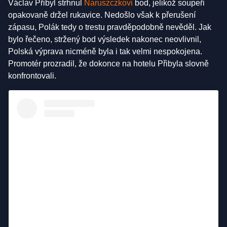
Václav Přibyl strhnul
Naruszczkovi
bod, jelikož soupeři
opakovaně držel rukavice. Nedošlo však k přerušení
zápasu, Polák tedy o trestu pravděpodobně nevěděl. Jak
bylo řečeno, stržený bod výsledek nakonec neovlivnil,
Polská výprava nicméně byla i tak velmi nespokojena.
Promotér prozradil, že dokonce na hotelu Přibyla slovně
konfrontovali.