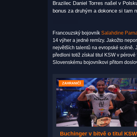
Brazilec Daniel Torres našel v Pols
bonus za druhým a dokonce si tam na
Francouzský bojovník
Salahdine Parn
14 výher a jedné remízy. Jakožto nep
největších talentů na evropské scéně.
předloni totiž získal titul KSW v pérov
Slovenskému bojovníkovi přitom doslov
ZAHRANIČÍ
Buchinger v bitvě o titul KSW