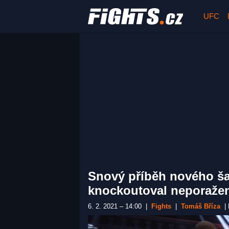
UFC
Snový příběh nového š
knockoutoval neporaže
6. 2. 2021 – 14:00
|
Fights
|
Tomáš Bříza
|