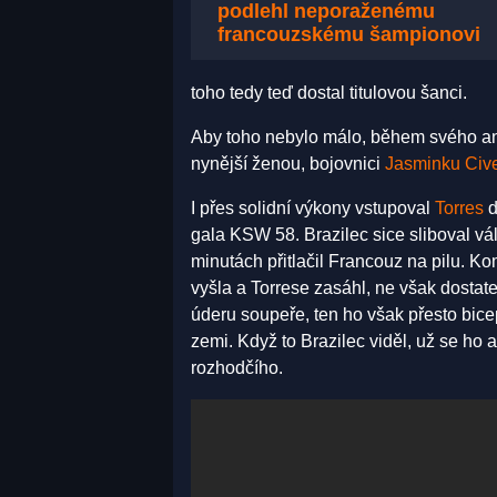
podlehl neporaženému
francouzskému šampionovi
toho tedy teď dostal titulovou šanci.
Aby toho nebylo málo, během svého an
nynější ženou, bojovnici
Jasminku Civ
I přes solidní výkony vstupoval
Torres
d
gala KSW 58. Brazilec sice sliboval vá
minutách přitlačil Francouz na pilu. K
vyšla a Torrese zasáhl, ne však dostat
úderu soupeře, ten ho však přesto bice
zemi. Když to Brazilec viděl, už se ho
rozhodčího.