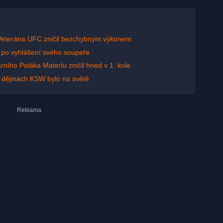
! Veterána UFC zničil bezchybným výkonem
 po vyhlášení svého soupeře
ního Poláka Materlu zničil hned v 1. kole
v dějinách KSW bylo na světě