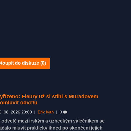
toupit do diskuze (
0
)
yřízeno: Fleury už si stihl s Muradovem
omluvit odvetu
6. 08. 2026 20:00
|
Erik Ivan
|
0
 odvetě mezi irským a uzbeckým válečníkem se
ačalo mluvit prakticky ihned po skončení jejich