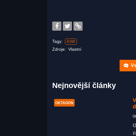
Tagy:
KSW
Zdroje:
Vlastní
Vs
Nejnovější články
V
OKTAGON
d
0
O
z