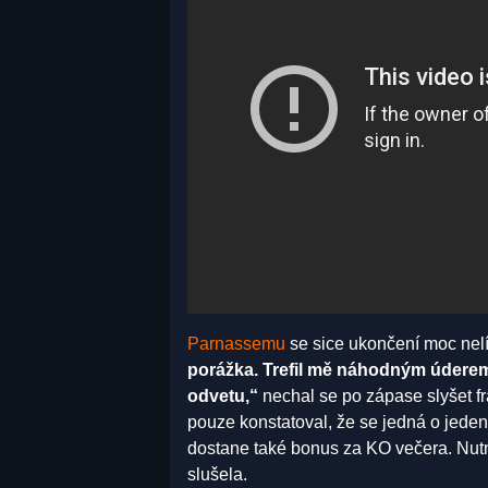
Parnassemu
se sice ukončení moc nelíb
porážka. Trefil mě náhodným úderem, 
odvetu,“
nechal se po zápase slyšet f
pouze konstatoval, že se jedná o jeden 
dostane také bonus za KO večera. Nutn
slušela.