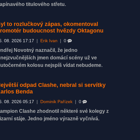
apínavého titulového střetu.
yl to rozlučkový zápas, okomentoval
romotér budoucnost hvězdy Oktagonu
6. 08. 2026 17:17
|
Erik Ivan
|
0
ndřej Novotný naznačil, že jedno
 nejzvučnějších jmen domácí scény už ve
lutočerném kolosu nejspíš vídat nebudeme.
ejvětší odpad Clashe, nebral si servítky
arlos Benda
6. 08. 2026 05:17
|
Dominik Pařízek
|
0
ampion Clashe zhodnotil některé své kolegy z
izarní stáje. Jedno jméno výrazně vyčnívá.