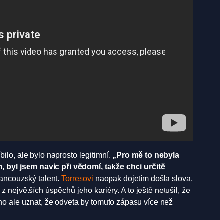
ilo, ale bylo naprosto legitimní.
„P
ro
mě to nebyla
byl jsem navíc při vědomí, takže chci určitě
rancouzský talent.
Torresovi
naopak dojetím došla slova,
z největších úspěchů jeho kariéry. A to ještě netušil, že
o ale uznat, že odveta by tomuto zápasu více než