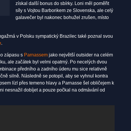
získal další bonus do sbírky. Loni měl poměřit
síly s Vojtou Barborikem ze Slovenska, ale celý
galavečer byl nakonec bohužel zrušen, místo
gažmá v Polsku sympatický Brazilec také poznal svou
e
.
o zápasu s
Parnassem
jako největší outsider na celém
lku, ale začátek byl velmi opatrný. Po necelých dvou
ombinace předního a zadního úderu mu sice relativně
ečně silně. Následně se potopil, aby se vyhnul kontra
psem lízl přes temeno hlavy a Parnasse šel obličejem k
 ani nesnažil dobíjet a pouze počkal na odmávání od