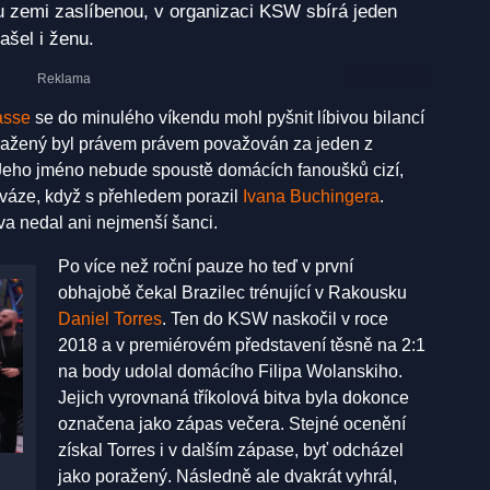
ku zemi zaslíbenou, v organizaci KSW sbírá jeden
šel i ženu.
asse
se do minulého víkendu mohl pyšnit líbivou bilancí
oražený byl právem právem považován za jeden z
 Jeho jméno nebude spoustě domácích fanoušků cizí,
é váze, když s přehledem porazil
Ivana Buchingera
.
a nedal ani nejmenší šanci.
Po více než roční pauze ho teď v první
obhajobě čekal Brazilec trénující v Rakousku
Daniel Torres
. Ten do KSW naskočil v roce
2018 a v premiérovém představení těsně na 2:1
na body udolal domácího Filipa Wolanskiho.
Jejich vyrovnaná tříkolová bitva byla dokonce
označena jako zápas večera. Stejné ocenění
získal Torres i v dalším zápase, byť odcházel
jako poražený. Následně ale dvakrát vyhrál,