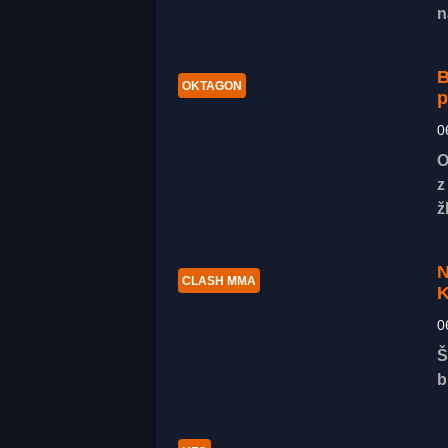
n
B
OKTAGON
p
0
O
z
ž
N
CLASH MMA
K
0
Š
b