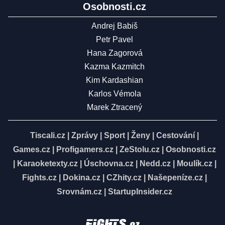
Osobnosti.cz
Andrej Babiš
Petr Pavel
Hana Zagorová
Kazma Kazmitch
Kim Kardashian
Karlos Vémola
Marek Ztracený
Tiscali.cz
|
Zprávy
|
Sport
|
Ženy
|
Cestování
|
Games.cz
|
Profigamers.cz
|
ZeStolu.cz
|
Osobnosti.cz
|
Karaoketexty.cz
|
Úschovna.cz
|
Nedd.cz
|
Moulík.cz
|
Fights.cz
|
Dokina.cz
|
CZhity.cz
|
Našepeníze.cz
|
Srovnám.cz
|
StartupInsider.cz