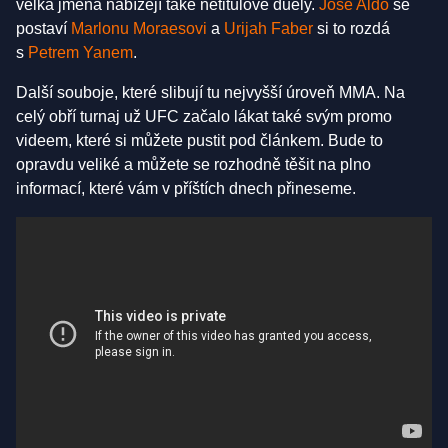
velká jména nabízejí také netitulové duely.
Jose Aldo
se
postaví
Marlonu Moraesovi
a
Urijah Faber
si to rozdá
s
Petrem Yanem
.
Další souboje, které slibují tu nejvyšší úroveň MMA. Na
celý obří turnaj už UFC začalo lákat také svým promo
videem, které si můžete pustit pod článkem. Bude to
opravdu veliké a můžete se rozhodně těšit na plno
informací, které vám v příštích dnech přineseme.