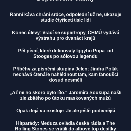
Ranní káva chrání srdce, odpolední už ne, ukazuje
studie čtyřiceti tisíc lidí
Konec úlevy: Vrací se supertropy, ČHMÚ vydává
výstrahu pro dvanáct krajů
Pět písní, které definovaly Iggyho Popa: od
Stooges po sólovou legendu
Příběhy za písněmi skupiny Jelen: Jindra Polák
nechává čtenáře nahlédnout tam, kam fanoušci
dosud nesměli
„Až mi ho skoro bylo líto." Jaromíra Soukupa našli
zle zbitého po útoku maskovaných mužů
Opak dejá vu existuje. Je ale ještě podivnější
Hitparády: Meduza ovládla česká rádia a The
Rolling Stones se vrátili do albové top desítky