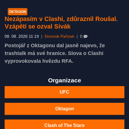
OKTAGON
Nezápasím v Clashi, zdůraznil Roušal.
Vzápětí se ozval Sivák
08. 08. 2026 11:19
|
Dominik Pařízek
|
0
Postojář z Oktagonu dal jasně najevo, že
trashtalk má své hranice. Slova o Clashi
vyprovokovala hvězdu RFA.
Organizace
UFC
Oktagon
Clash of The Stars