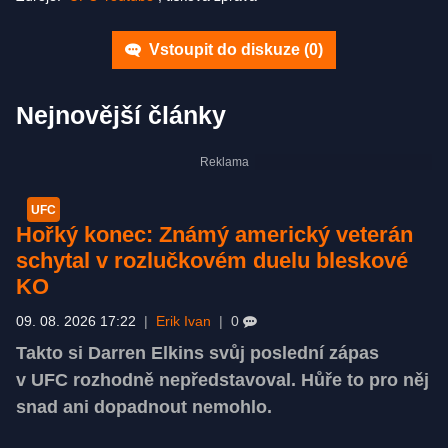
Vstoupit do diskuze (
0
)
Nejnovější články
UFC
Hořký konec: Známý americký veterán
schytal v rozlučkovém duelu bleskové
KO
09. 08. 2026 17:22
|
Erik Ivan
|
0
Takto si Darren Elkins svůj poslední zápas
v UFC rozhodně nepředstavoval. Hůře to pro něj
snad ani dopadnout nemohlo.