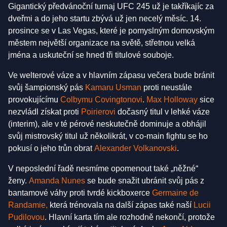
Gigantický předvánoční turnaj UFC 245 už je takříkajíc za
dveřmi a do jeho startu zbývá už jen necelý měsíc. 14.
prosince se v Las Vegas, které je pomyslným domovským
městem největší organizace na světě, střetnou velká
jména a uskuteční se hned tři titulové souboje.
Ve welterové váze a v hlavním zápasu večera bude bránit
svůj šampionský pás
Kamaru Usman
proti neustále
provokujícímu
Colbymu Covingtonovi
.
Max Holloway
sice
nezvládl získat proti
Poirierovi
dočasný titul v lehké váze
(interim), ale v té pérové neskutečně dominuje a obhájil
svůj mistrovský titul už několikrát, v co-main fightu se ho
pokusí o jeho trůn obrat
Alexander Volkanovski
.
V neposlední řadě nesmíme opomenout také „něžné“
ženy.
Amanda Nunes
se bude snažit ubránit svůj pás z
bantamové váhy proti tvrdé kickboxerce
Germaine de
Randamie,
která trénovala na další zápas také naší
Lucii
Pudilovou
. Hlavní karta tím ale rozhodně nekončí, protože