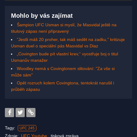
Mohlo by vás zajímat
Šampion UFC Usman si myslí, že Masvidal ještě na
titulový zápas není připravený
"Jestli máš 20 proher, tak máš sedět na zadku," kritizuje
Usman duel o speciální pás Masvidal vs Diaz
„Covington bude pít vlastní krev,“ vyostřuje boj o titul
Usmanův manažer
Woodley nemá s Covingtonem slitování: "Za vše si
může sám"
Opět rozruch kolem Covingtona, tentokrát narušil i
průběh zápasu
Tagy:
UFC 245
Zdroje:
UFC Youtube
,
tisková zpráva