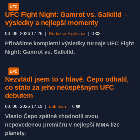
UFC
UFC Fight Night: Gamrot vs. Salkilld –
výsledky a nejlepší momenty
08. 08. 2026 17:26
|
Redakce Fights.cz
|
0
Přinášíme kompletní výsledky turnaje UFC Fight
Night: Gamrot vs. Salkilld.
UFC
Nezvládl jsem to v hlavě. Čepo odhalil,
co stálo za jeho neúspěšným UFC
debutem
08. 08. 2026 17:19
|
Erik Ivan
|
0
Vlasto Čepo zpětně zhodnotil svou
nepovedenou premiéru v nejlepší MMA lize
planety.