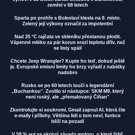
zemřel v 68 letech
Sparta po prohře s Boleslaví klesla na 9. místo.
Zelený její výkony označil za impotentní
Nad 35 °C rajčata ve skleníku přestanou plodit.
Vápenné mléko za pár korun srazí teplotu dřív, než
se listy spálí
Chcete Jeep Wrangler? Kupte ho teď, dokud ještě
je. Evropské emisní limity ho brzy vyřadí z nabídky
nadobro
Rusko se po 60 letech loučí s legendární
„Buchankou“. Zvolilo si nástupce: SKM M9, který
není ruský, ale „přemalovaný Číňan“
Zkontrolujte si soukromí, Gmail zapnul AI, která čte
e-maily i přílohy. Většina lidí o tom neví, funkce
běží na pozadí
V 58 % aut se skrývá závada motoru, o které řidič