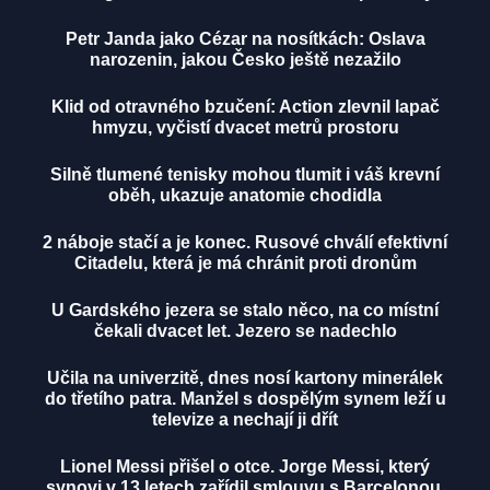
Petr Janda jako Cézar na nosítkách: Oslava
narozenin, jakou Česko ještě nezažilo
Klid od otravného bzučení: Action zlevnil lapač
hmyzu, vyčistí dvacet metrů prostoru
Silně tlumené tenisky mohou tlumit i váš krevní
oběh, ukazuje anatomie chodidla
2 náboje stačí a je konec. Rusové chválí efektivní
Citadelu, která je má chránit proti dronům
U Gardského jezera se stalo něco, na co místní
čekali dvacet let. Jezero se nadechlo
Učila na univerzitě, dnes nosí kartony minerálek
do třetího patra. Manžel s dospělým synem leží u
televize a nechají ji dřít
Lionel Messi přišel o otce. Jorge Messi, který
synovi v 13 letech zařídil smlouvu s Barcelonou,