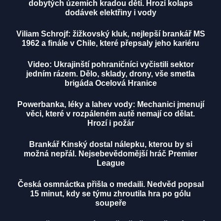
dobytých územích kradou děti. Hrozí kolaps
dodávek elektřiny i vody
Viliam Schrojf: žižkovský kluk, nejlepší brankář MS
1962 a finále v Chile, které přepsaly jeho kariéru
Video: Ukrajinští pohraničníci vyčistili sektor
jedním rázem. Dělo, sklady, drony, vše smetla
brigáda Ocelová Hranice
Powerbanka, léky a lahev vody: Mechanici jmenují
věci, které v rozpáleném autě nemají co dělat.
Hrozí i požár
Brankář Kinský dostal nálepku, kterou by si
možná nepřál. Nejsebevědomější hráč Premier
League
Česká osmnáctka přišla o medaili. Nedvěd popsal
15 minut, kdy se týmu zhroutila hra po gólu
soupeře