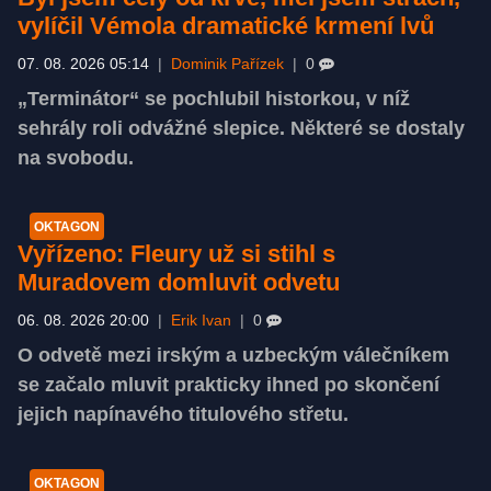
vylíčil Vémola dramatické krmení lvů
07. 08. 2026 05:14
|
Dominik Pařízek
|
0
„Terminátor“ se pochlubil historkou, v níž
sehrály roli odvážné slepice. Některé se dostaly
na svobodu.
OKTAGON
Vyřízeno: Fleury už si stihl s
Muradovem domluvit odvetu
06. 08. 2026 20:00
|
Erik Ivan
|
0
O odvetě mezi irským a uzbeckým válečníkem
se začalo mluvit prakticky ihned po skončení
jejich napínavého titulového střetu.
OKTAGON