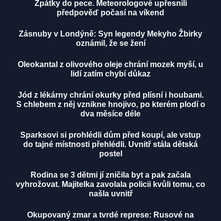
Zpátky do pece. Meteorologové upřesnili
předpověď počasí na víkend
Zásnuby v Londýně: Syn legendy Mekyho Žbirky
oznámil, že se žení
Oleokantal z olivového oleje chrání mozek myší, u
lidí zatím chybí důkaz
Jód z lékárny chrání okurky před plísní i houbami.
S chlebem z něj vznikne hnojivo, po kterém plodí o
dva měsíce déle
Sparksovi si prohlédli dům před koupí, ale vstup
do tajné místnosti přehlédli. Uvnitř stála dětská
postel
Rodina se 3 dětmi jí zničila byt a pak začala
vyhrožovat. Majitelka zavolala policii kvůli tomu, co
našla uvnitř
Okupovaný zmar a tvrdé represe: Rusové na