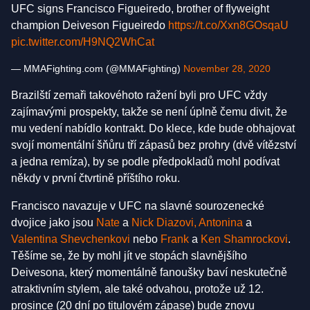
UFC signs Francisco Figueiredo, brother of flyweight
champion Deiveson Figueiredo
https://t.co/Xxn8GOsqaU
pic.twitter.com/H9NQ2WhCat
— MMAFighting.com (@MMAFighting)
November 28, 2020
Brazilští zemaři takovéhoto ražení byli pro UFC vždy
zajímavými prospekty, takže se není úplně čemu divit, že
mu vedení nabídlo kontrakt. Do klece, kde bude obhajovat
svojí momentální šňůru tří zápasů bez prohry (dvě vítězství
a jedna remíza), by se podle předpokladů mohl podívat
někdy v první čtvrtině příštího roku.
Francisco navazuje v UFC na slavné sourozenecké
dvojice jako jsou
Nate
a
Nick
Diazovi,
Antonina
a
Valentina Shevchenkovi
nebo
Frank
a
Ken Shamrockovi
.
Těšíme se, že by mohl jít ve stopách slavnějšího
Deivesona, který momentálně fanoušky baví neskutečně
atraktivním stylem, ale také odvahou, protože už 12.
prosince (20 dní po titulovém zápase) bude znovu