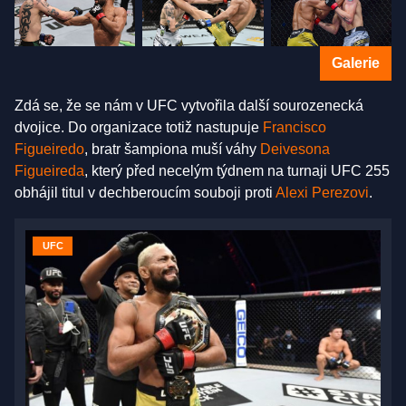
Galerie
Zdá se, že se nám v UFC vytvořila další sourozenecká
dvojice. Do organizace totiž nastupuje
Francisco
Figueiredo
, bratr šampiona muší váhy
Deivesona
Figueireda
, který před necelým týdnem na turnaji UFC 255
obhájil titul v dechberoucím souboji proti
Alexi Perezovi
.
UFC