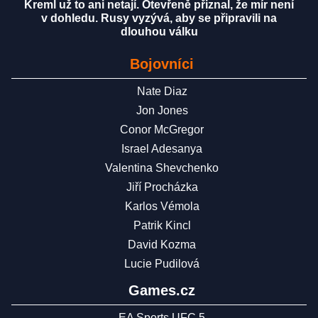
Kreml už to ani netají. Otevřeně přiznal, že mír není
v dohledu. Rusy vyzývá, aby se připravili na
dlouhou válku
Bojovníci
Nate Diaz
Jon Jones
Conor McGregor
Israel Adesanya
Valentina Shevchenko
Jiří Procházka
Karlos Vémola
Patrik Kincl
David Kozma
Lucie Pudilová
Games.cz
EA Sports UFC 5