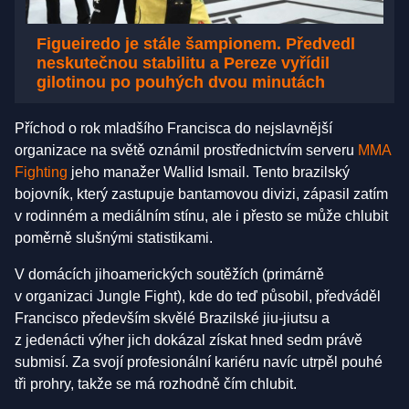
Figueiredo je stále šampionem. Předvedl
neskutečnou stabilitu a Pereze vyřídil
gilotinou po pouhých dvou minutách
Příchod o rok mladšího Francisca do nejslavnější
organizace na světě oznámil prostřednictvím serveru
MMA
Fighting
jeho manažer Wallid Ismail. Tento brazilský
bojovník, který zastupuje bantamovou divizi, zápasil zatím
v rodinném a mediálním stínu, ale i přesto se může chlubit
poměrně slušnými statistikami.
V domácích jihoamerických soutěžích (primárně
v organizaci Jungle Fight), kde do teď působil, předváděl
Francisco především skvělé Brazilské jiu-jiutsu a
z jedenácti výher jich dokázal získat hned sedm právě
submisí. Za svojí profesionální kariéru navíc utrpěl pouhé
tři prohry, takže se má rozhodně čím chlubit.