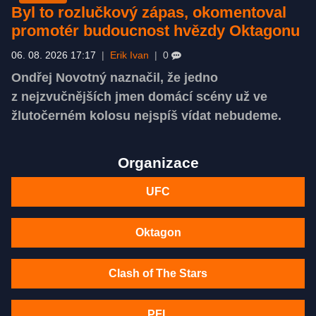
Byl to rozlučkový zápas, okomentoval
promotér budoucnost hvězdy Oktagonu
06. 08. 2026 17:17
|
Erik Ivan
|
0
Ondřej Novotný naznačil, že jedno
z nejzvučnějších jmen domácí scény už ve
žlutočerném kolosu nejspíš vídat nebudeme.
Organizace
UFC
Oktagon
Clash of The Stars
PFL