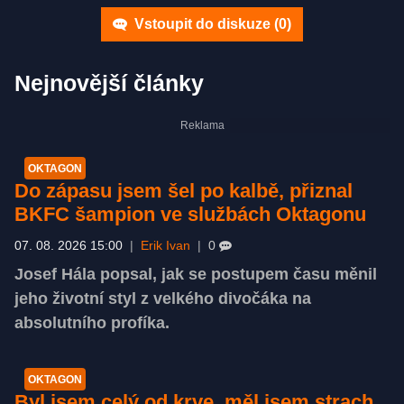
Vstoupit do diskuze (
0
)
Nejnovější články
OKTAGON
Do zápasu jsem šel po kalbě, přiznal
BKFC šampion ve službách Oktagonu
07. 08. 2026 15:00
|
Erik Ivan
|
0
Josef Hála popsal, jak se postupem času měnil
jeho životní styl z velkého divočáka na
absolutního profíka.
OKTAGON
Byl jsem celý od krve, měl jsem strach,