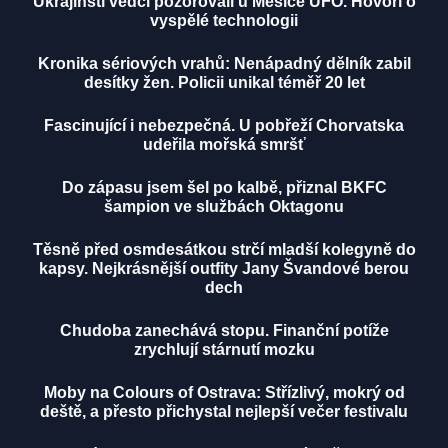
Ukrajinští vědci pozorovali u Měsíce UFO. Hovoří o
vyspělé technologii
Kronika sériových vrahů: Nenápadný dělník zabil
desítky žen. Policii unikal téměř 20 let
Fascinující i nebezpečná. U pobřeží Chorvatska
udeřila mořská smršť
Do zápasu jsem šel po kalbě, přiznal BKFC
šampion ve službách Oktagonu
Těsně před osmdesátkou strčí mladší kolegyně do
kapsy. Nejkrásnější outfity Jany Švandové berou
dech
Chudoba zanechává stopu. Finanční potíže
zrychlují stárnutí mozku
Moby na Colours of Ostrava: Střízlivý, mokrý od
deště, a přesto přichystal nejlepší večer festivalu