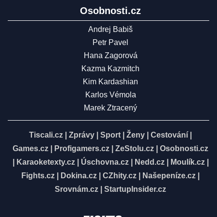
Osobnosti.cz
Andrej Babiš
Petr Pavel
Hana Zagorová
Kazma Kazmitch
Kim Kardashian
Karlos Vémola
Marek Ztracený
Tiscali.cz
|
Zprávy
|
Sport
|
Ženy
|
Cestování
|
Games.cz
|
Profigamers.cz
|
ZeStolu.cz
|
Osobnosti.cz
|
Karaoketexty.cz
|
Úschovna.cz
|
Nedd.cz
|
Moulík.cz
|
Fights.cz
|
Dokina.cz
|
CZhity.cz
|
Našepeníze.cz
|
Srovnám.cz
|
StartupInsider.cz